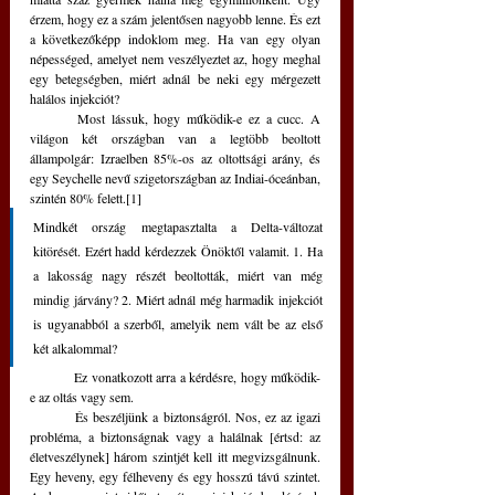
érzem, hogy ez a szám jelentősen nagyobb lenne. És ezt 
a következőképp indoklom meg. Ha van egy olyan 
népességed, amelyet nem veszélyeztet az, hogy meghal 
egy betegségben, miért adnál be neki egy mérgezett 
halálos injekciót?
	Most lássuk, hogy működik-e ez a cucc. A 
világon két országban van a legtöbb beoltott 
állampolgár: Izraelben 85%-os az oltottsági arány, és 
egy Seychelle nevű szigetországban az Indiai-óceánban, 
szintén 80% felett.[1]
Mindkét ország megtapasztalta a Delta-változat 
kitörését. Ezért hadd kérdezzek Önöktől valamit. 1. Ha 
a lakosság nagy részét beoltották, miért van még 
mindig járvány? 2. Miért adnál még harmadik injekciót 
is ugyanabból a szerből, amelyik nem vált be az első 
két alkalommal? 
	Ez vonatkozott arra a kérdésre, hogy működik-
e az oltás vagy sem. 
	És beszéljünk a biztonságról. Nos, ez az igazi 
probléma, a biztonságnak vagy a halálnak [értsd: az 
életveszélynek] három szintjét kell itt megvizsgálnunk. 
Egy heveny, egy félheveny és egy hosszú távú szintet. 