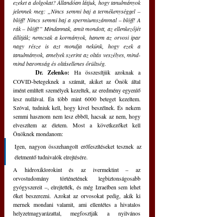
ezeket a dolgokat? Állandóan látjuk, hogy tanulmányok 
jelennek meg: „Nincs semmi baj a termékenységgel – 
blöff! Nincs semmi baj a spermiumszámmal – blöff! A 
rák – blöff!” Mindannak, amit mondott, az ellenkezőjét 
állítják; nemcsak a kormányok, hanem az orvosi ipar 
nagy része is azt mondja nekünk, hogy ezek a 
tanulmányok, amelyek szerint az oltás veszélyes, mind-
mind baromság és oltásellenes őrültség.
Dr. Zelenko:
 Ha összesítjük azoknak a 
COVID-betegeknek a számát, akiket az Önök által 
imént említett személyek kezeltek, az eredmény egyenlő 
lesz nullával. Én több mint 6000 beteget kezeltem. 
Szóval, tudniuk kell, hogy kivel beszélnek. És nekem 
semmi hasznom nem lesz ebből, hacsak az nem, hogy 
elveszítem az életem. Most a következőket kell 
Önöknek mondanom: 
Igen, nagyon összehangolt erőfeszítéseket tesznek az 
életmentő tudnivalók elrejtésére. 
A hidroxiklorokint és az ivermektint – az 
orvostudomány történetének legbiztonságosabb 
gyógyszereit –, elrejtették, és még Izraelben sem lehet 
őket beszerezni. Azokat az orvosokat pedig, akik ki 
mernek mondani valamit, ami ellentétes a hivatalos 
helyzetmagyarázattal, megfosztják a nyilvános 