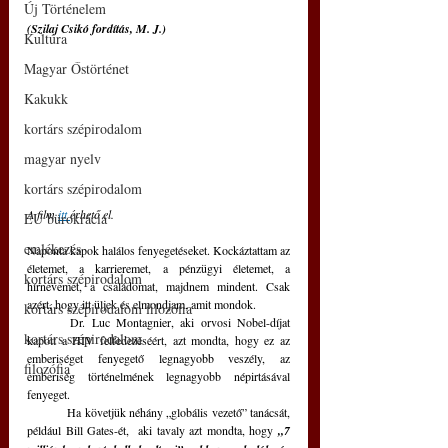
Új Történelem
(Szilaj Csikó fordítás, M. J.)
Kultúra
Magyar Őstörténet
Kakukk
kortárs szépirodalom
magyar nyelv
kortárs szépirodalom
A film 
itt 
érhető el.
EU bürokrácia
emlékezés
Naponta kapok halálos fenyegetéseket. Kockáztattam az 
életemet, a karrieremet, a pénzügyi életemet, a 
kortárs szépirodalom
hírnevemet, a családomat, majdnem mindent. Csak 
azért, hogy itt üljek és elmondjam, amit mondok.
kortárs szépirodalom filozófia
	Dr. Luc Montagnier, aki orvosi Nobel-díjat 
kortárs szépirodalom
kapott a HIV felfedezéséért, azt mondta, hogy ez az 
emberiséget fenyegető legnagyobb veszély, az 
filozófia
emberiség történelmének legnagyobb népirtásával 
fenyeget.
	Ha követjük néhány „globális vezető” tanácsát, 
például Bill Gates-ét,  aki tavaly azt mondta, hogy 
„7 