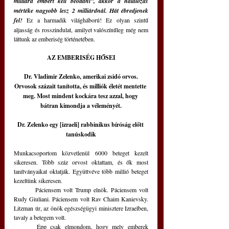
milliárd embert kell beoltani”, akkor a halálozás 
mértéke nagyobb lesz 2 milliárdnál. Hát ébredjenek 
fel!
 Ez a harmadik világháború! Ez olyan szintű 
aljasság és rosszindulat, amilyet valószínűleg még nem 
láttunk az emberiség történetében.
AZ EMBERISÉG HŐSEI
Dr. Vladimir Zelenko, amerikai zsidó orvos.
Orvosok százait tanította, és milliók életét mentette 
meg. Most mindent kockára tesz azzal, hogy 
bátran kimondja a véleményét.
Dr. Zelenko egy [izraeli] rabbinikus bíróság előtt 
tanúskodik
Munkacsoportom közvetlenül 6000 beteget kezelt 
sikeresen. Több száz orvost oktattam, és ők most 
tanítványaikat oktatják. Együttvéve több millió beteget 
kezeltünk sikeresen. 
	Páciensem volt Trump elnök. Páciensem volt 
Rudy Giuliani. Páciensem volt Rav Chaim Kanievsky. 
Litzman úr, az önök egészségügyi minisztere Izraelben, 
tavaly a betegem volt.
	Épp csak elmondom, hogy mely emberek 