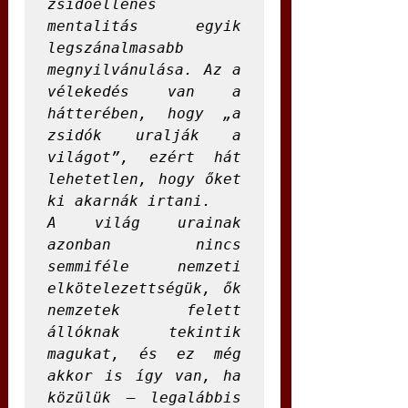
zsidóellenes 
mentalitás egyik 
legszánalmasabb 
megnyilvánulása. Az a 
vélekedés van a 
hátterében, hogy „a 
zsidók uralják a 
világot”, ezért hát 
lehetetlen, hogy őket 
ki akarnák irtani. 

A világ urainak 
azonban nincs 
semmiféle nemzeti 
elkötelezettségük, ők 
nemzetek felett 
állóknak tekintik 
magukat, és ez még 
akkor is így van, ha 
közülük – legalábbis 