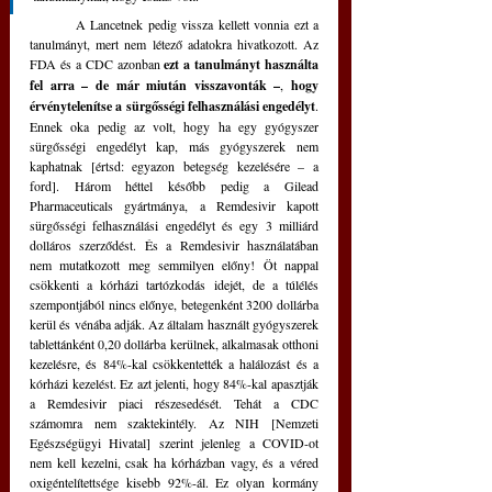
	A Lancetnek pedig vissza kellett vonnia ezt a 
tanulmányt, mert nem létező adatokra hivatkozott. Az 
FDA és a CDC azonban 
ezt a tanulmányt használta 
fel arra
–
de már miután visszavonták –
, 
hogy 
érvénytelenítse a sürgősségi felhasználási engedélyt
. 
Ennek oka pedig az volt, hogy ha egy gyógyszer 
sürgősségi engedélyt kap, más gyógyszerek nem 
kaphatnak [értsd: egyazon betegség kezelésére – a 
ford]. Három héttel később pedig a Gilead 
Pharmaceuticals gyártmánya, a Remdesivir kapott 
sürgősségi felhasználási engedélyt és egy 3 milliárd 
dolláros szerződést. És a Remdesivir használatában 
nem mutatkozott meg semmilyen előny! Öt nappal 
csökkenti a kórházi tartózkodás idejét, de a túlélés 
szempontjából nincs előnye, betegenként 3200 dollárba 
kerül és vénába adják. Az általam használt gyógyszerek 
tablettánként 0,20 dollárba kerülnek, alkalmasak otthoni 
kezelésre, és 84%-kal csökkentették a halálozást és a 
kórházi kezelést. Ez azt jelenti, hogy 84%-kal apasztják 
a Remdesivir piaci részesedését. Tehát a CDC 
számomra nem szaktekintély. Az NIH [Nemzeti 
Egészségügyi Hivatal] szerint jelenleg a COVID-ot 
nem kell kezelni, csak ha kórházban vagy, és a véred 
oxigéntelítettsége kisebb 92%-ál. Ez olyan kormány 