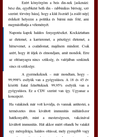
	Ezért könyörgöm a beis din-nek [askenázi: 
bész din, egyébként beth din – rabbinikus bíróság, szó 
szerint: törvény háza], hogy a klál Jiszráél [a zsidó nép] 
érdekeit helyezze a politika és bármi más fölé, ami 
megmásíthatja a véleményét. 
Naponta kapok halálos fenyegetéseket. Kockáztattam 
az életemet, a karrieremet, a pénzügyi életemet, a 
hírnevemet, a családomat, majdnem mindent. Csak 
azért, hogy itt üljek és elmondjam, amit mondok. Erre 
az oltóanyagra nincs szükség, és valójában senkinek 
sincs rá szüksége. 
	A gyermekeknek – már mondtam, hogy – 
99,998% esélyük van a gyógyulásra. A 18 és 45 év 
közötti fiatal felnőtteknek 99,95% esélyük van a 
gyógyulásra. Ez a CDV szerint van így. Ugyanaz a 
koncepció. 
Ha valakinek már volt kovidja, és vannak antitestei, a 
természetes úton kiváltott immunitás milliárdszor 
hatékonyabb, mint a mesterségesen, vakcinával 
kiváltott immunitás. Hát akkor miért oltanék be valakit 
egy méregdrága, halálos oltással, mely gyengébb vagy 