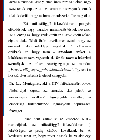
azzal a vírussal, amely ellen immunizálták őket, nagy 
százalékuk elpusztult. És amikor kivizsgálták ennek 
okát, kiderült, hogy az immunrendszerük ölte meg őket. 
	Ezt antitestfüggő fokozódásnak, patogén 
előtöltésnek vagy paradox immunerősítésnek nevezik. 
De a lényeg az, hogy azok közül az állatok közül sokan 
elpusztultak. Tehát önök érvelhetnek azzal, hogy az 
emberek talán másképp reagálnak. A válaszom 
önöknek az, hogy talán – 
azonban ezeket a 
kísérleteket nem végezték el
. 
Önök most a kísérleti 
személyek! 
A Pfizer vezérigazgatója azt mondta: 
„Izrael a világ legnagyobb laboratóriuma”.
 Így tehát a 
hosszú távú hatáskísérleteket kihagyták. 
Dr. Luc Montagnier, aki a HIV felfedezéséért orvosi 
Nobel-díjat kapott, azt mondta: „Ez jelenti az 
emberiségre leselkedő legnagyobb veszélyt, az 
emberiség történelmének legnagyobb népirtásával 
fenyeget.” 
	Tehát nem zárták ki az emberek ADE-
reakciójának [az antitestfüggő fokozódásnak a] 
lehetőségét, az pedig később következik be. A 
kérdésem tehát az, hogy miért oltanék be valakit egy 