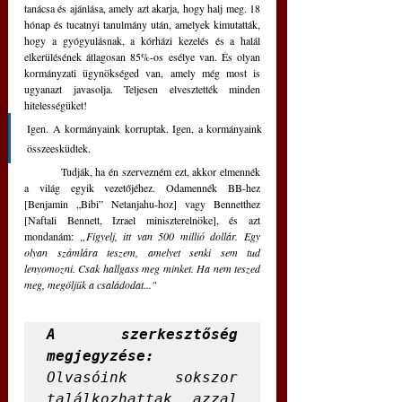
tanácsa és ajánlása, amely azt akarja, hogy halj meg. 18 
hónap és tucatnyi tanulmány után, amelyek kimutatták, 
hogy a gyógyulásnak, a kórházi kezelés és a halál 
elkerülésének átlagosan 85%-os esélye van. És olyan 
kormányzati ügynökséged van, amely még most is 
ugyanazt javasolja. Teljesen elvesztették minden 
hitelességüket! 
Igen. A kormányaink korruptak. Igen, a kormányaink 
összeesküdtek.
	Tudják, ha én szervezném ezt, akkor elmennék 
a világ egyik vezetőjéhez. Odamennék BB-hez 
[Benjamin „Bibi” Netanjahu-hoz] vagy Bennetthez 
[Naftali Bennett, Izrael miniszterelnöke], és azt 
mondanám: 
„Figyelj, itt van 500 millió dollár. Egy 
olyan számlára teszem, amelyet senki sem tud 
lenyomozni. Csak hallgass meg minket. Ha nem teszed 
meg, megöljük a családodat..."
A szerkesztőség 
megjegyzése:
Olvasóink sokszor 
találkozhattak azzal 