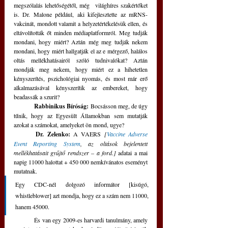
megszólalás lehetőségétől, még   világhíres szakértőket 
is. Dr. Malone például, aki kifejlesztette az mRNS-
vakcinát, mondott valamit a helyzetértékelésük ellen, és 
eltávolították őt minden médiaplatformról. Meg tudják 
mondani, hogy miért? Aztán még meg tudják nekem 
mondani, hogy miért hallgatják el az e mérgező, halálos 
oltás mellékhatásairól szóló tudnivalókat? Aztán 
mondják meg nekem, hogy miért ez a hihetetlen 
kényszerítés, pszichológiai nyomás, és most már erő 
alkalmazásával kényszerítik az embereket, hogy 
beadassák a szurit? 
Rabbinikus Bíróság:
 Bocsásson meg, de úgy 
tűnik, hogy az Egyesült Államokban sem mutatják 
azokat a számokat, amelyeket ön mond, ugye?
Dr. Zelenko:
 A VAERS
 [
Vaccine Adverse 
Event Reporting System
, az oltások bejelentett 
mellékhatásait gyűjtő rendszer – a ford.] 
adatai a mai 
napig 11000 halottat + 450 000 nemkívánatos eseményt 
mutatnak. 
Egy CDC-nél dolgozó informátor [kisúgó, 
whistleblower] azt mondja, hogy ez a szám nem 11000, 
hanem 45000.
	És van egy 2009-es harvardi tanulmány, amely 