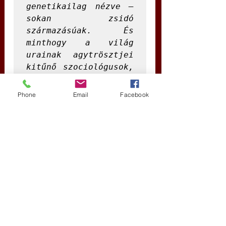
genetikailag nézve – 
sokan zsidó 
származásúak. És 
minthogy a világ 
urainak agytrösztjei 
kitűnő szociológusok, 
nagyon jól ismerik az 
imént idézett 
Phone
Email
Facebook
primitív zsidóellenes 
gondolkodásmódot, 
ezért jelölték ki 
éppen Izraelt a világ 
„laboratóriumának”. 
Az ostoba, 
antiszemitizmustól 
akár csak egy kicsit 
is érintett tömeg 
ugyanis ezt látván 
így okoskodott: „ha 