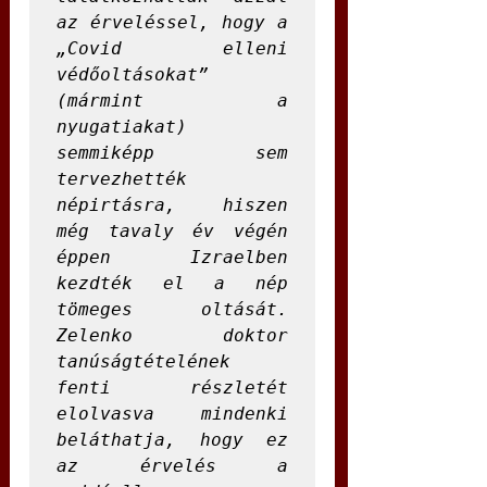
az érveléssel, hogy a 
„Covid elleni 
védőoltásokat” 
(mármint a 
nyugatiakat) 
semmiképp sem 
tervezhették 
népirtásra, hiszen 
még tavaly év végén 
éppen Izraelben 
kezdték el a nép 
tömeges oltását. 
Zelenko doktor 
tanúságtételének 
fenti részletét 
elolvasva mindenki 
beláthatja, hogy ez 
az érvelés a 