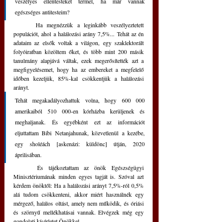
veszélyes ellentesteket termel, ha már vannak 
egészséges antitesteim? 
	Ha megnézzük a leginkább veszélyeztetett 
populációt, ahol a halálozási arány 7,5%... Tehát az én 
adataim az elsők voltak a világon, egy szaklektorált 
folyóiratban közöltem őket, és több mint 200 másik 
tanulmány alapjává váltak, ezek megerősítették azt a 
megfigyelésemet, hogy ha az embereket a megfelelő 
időben kezeljük, 85%-kal csökkentjük a halálozási 
arányt. 
Tehát megakadályozhattuk volna, hogy 600 000 
amerikaiból 510 000-en kórházba kerüljenek és 
meghaljanak. És egyébként ezt az információt 
eljuttattam Bibi Netanjahunak, közvetlenül a kezébe, 
egy sholéách [askenázi: küldönc] útján, 2020 
áprilisában. 
	És tájékoztattam az önök Egészségügyi 
Minisztériumának minden egyes tagját is. Szóval azt 
kérdem önöktől: Ha a halálozási arányt 7,5%-ról 0,5% 
alá tudom csökkenteni, akkor miért használnék egy 
mérgező, halálos oltást, amely nem működik, és óriási 
és szörnyű mellékhatásai vannak. Elvégzek még egy 
gondolati kísérletet Önökkel. 