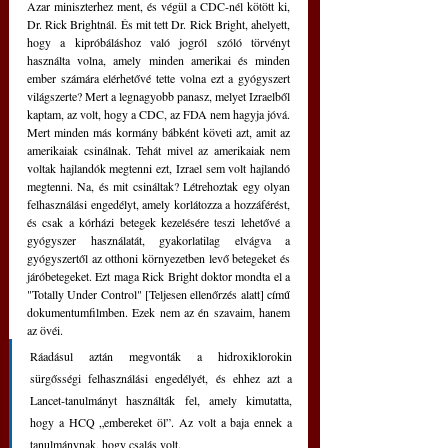
Azar miniszterhez ment, és végül a CDC-nél kötött ki, 
Dr. Rick Brightnál. És mit tett Dr. Rick Bright, ahelyett, 
hogy a kipróbáláshoz való jogról szóló törvényt 
használta volna, amely minden amerikai és minden 
ember számára elérhetővé tette volna ezt a gyógyszert 
világszerte? Mert a legnagyobb panasz, melyet Izraelből 
kaptam, az volt, hogy a CDC, az FDA nem hagyja jóvá. 
Mert minden más kormány bábként követi azt, amit az 
amerikaiak csinálnak. Tehát mivel az amerikaiak nem 
voltak hajlandók megtenni ezt, Izrael sem volt hajlandó 
megtenni. Na, és mit csináltak? Létrehoztak egy olyan 
felhasználási engedélyt, amely korlátozza a hozzáférést, 
és csak a kórházi betegek kezelésére teszi lehetővé a 
gyógyszer használatát, gyakorlatilag elvágva a 
gyógyszertől az otthoni környezetben levő betegeket és 
járóbetegeket. Ezt maga Rick Bright doktor mondta el a 
"Totally Under Control" [Teljesen ellenőrzés alatt] című 
dokumentumfilmben. Ezek nem az én szavaim, hanem 
az övéi. 
Ráadásul aztán megvonták a hidroxiklorokin 
sürgősségi felhasználási engedélyét, és ehhez azt a 
Lancet-tanulmányt használták fel, amely kimutatta, 
hogy a HCQ „embereket öl”. Az volt a baja ennek a 
tanulmánynak, hogy csalás volt. 