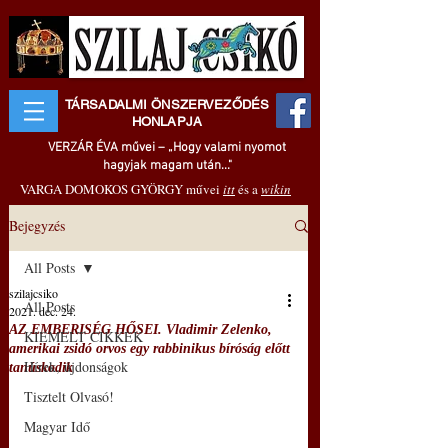
TÁRSADALMI ÖNSZERVEZŐDÉS
HONLAPJA
VERZÁR ÉVA művei – „Hogy valami nyomot
hagyjak magam után..."
VARGA DOMOKOS GYÖRGY művei
itt
és a
wikin
Bejegyzés
All Posts
szilajcsiko
All Posts
2021. dec. 24.
AZ EMBERISÉG HŐSEI. Vladimir Zelenko,
KIEMELT CIKKEK
amerikai zsidó orvos egy rabbinikus bíróság előtt
Hírek, újdonságok
tanúskodik
Tisztelt Olvasó!
Magyar Idő