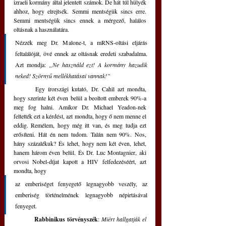
izraeli kormány által jelentett számok. De hát túl hülyék 
ahhoz, hogy elrejtsék. Semmi mentségük sincs erre. 
Semmi mentségük sincs ennek a mérgező, halálos 
oltásnak a használatára. 
Nézzék meg Dr. Malone-t, a mRNS-oltási eljárás 
feltalálóját, övé ennek az oltásnak eredeti szabadalma. 
Azt mondja: 
„Ne használd ezt! A kormány hazudik 
neked! Szörnyű mellékhatásai vannak!” 
	Egy írországi kutató, Dr. Cahil azt mondta, 
hogy szerinte két éven belül a beoltott emberek 90%-a 
meg fog halni. Amikor Dr. Michael Yeadon-nek 
feltették ezt a kérdést, azt mondta, hogy ő nem menne el 
eddig. Remélem, hogy még itt van, és meg tudja ezt 
erősíteni. Hát én nem tudom. Talán nem 90%. Nos, 
hány százalékuk? És lehet, hogy nem két éven, lehet, 
hanem három éven belül. És Dr. Luc Montagnier, aki 
orvosi Nobel-díjat kapott a HIV felfedezéséért, azt 
mondta, hogy 
az emberiséget fenyegető legnagyobb veszély, az 
emberiség történelmének legnagyobb népirtásával 
fenyeget.
Rabbinikus törvényszék
: 
Miért hallgatják el 