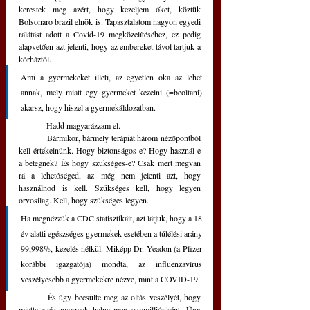
kerestek meg azért, hogy kezeljem őket, köztük 
Bolsonaro brazil elnök is. Tapasztalatom nagyon egyedi 
rálátást adott a Covid-19 megközelítéséhez, ez pedig 
alapvetően azt jelenti, hogy az embereket távol tartjuk a 
kórháztól. 
Ami a gyermekeket illeti, az egyetlen oka az lehet 
annak, mely miatt egy gyermeket kezelni (=beoltani) 
akarsz, hogy hiszel a gyermekáldozatban. 
	Hadd magyarázzam el. 
	Bármikor, bármely terápiát három nézőpontból 
kell értékelnünk. Hogy biztonságos-e? Hogy használ-e 
a betegnek? És hogy szükséges-e? Csak mert megvan 
rá a lehetőséged, az még nem jelenti azt, hogy 
használnod is kell. Szükséges kell, hogy legyen 
orvosilag. Kell, hogy szükséges legyen. 
Ha megnézzük a CDC statisztikáit, azt látjuk, hogy a 18 
év alatti egészséges gyermekek esetében a túlélési arány 
99,998%, kezelés nélkül. Miképp Dr. Yeadon (a Pfizer 
korábbi igazgatója) mondta, az influenzavírus 
veszélyesebb a gyermekekre nézve, mint a COVID-19.
	És úgy becsülte meg az oltás veszélyét, hogy 
miatta száz gyermek halna meg egymilliónként. Úgy 