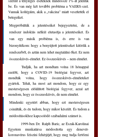
szerint a tényleges eseteknek mindössze 1%-át jelentik 
be. És van még két további probléma a VAERS-szel. 
Vannak kollégáim, akik a „vakcina” miatt veszítették el 
betegeiket. 
Megpróbálták a jelentéseiket bejegyeztetni, de a 
rendszer indoklás nélkül elutasítja a jelentéseiket. És 
van egy másik probléma is, és erre is van 
bizonyítékom: hogy a benyújtott jelentéseket kitörlik a 
rendszerből, és aztán nem lehet megtalálni őket. Ez nem 
összeesküvés-elmélet. Ez összeesküvés – nem elmélet. 
	Tudják, ha azt mondtam volna 18 hónappal 
ezelőtt, hogy a COVID-19 biológiai fegyver, azt 
mondták volna, hogy összeesküvés-elméleteket 
gyártok. Tehát, ha most azt mondom, hogy ez egy 
mesterségesen előállított biológiai fegyver, azzal azt 
mondom, hogy ez összeesküvés, de nem elmélet. 
Mindenki egyetért abban, hogy ezt mesterségesen 
csinálták, és én tudom, hogy mikor készült. És tudom a 
módosításokhoz kapcsolódó szabadalmi számot is. 
	1999-ben Dr. Ralph Baric, az Észak-Karolinai 
Egyetem munkatársa módosította egy denevér-
koronavírus felszíni fehérjéjét, hogy meg tudja fertőzni 