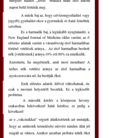
mérgező halálos „lövés” beadása utáni első három 
napon belül történik meg. 
	A másik baj az, hogy szívizomgyulladást vagy 
[egyéb] gyulladást okoz a gyermekek és fiatal felnőttek 
szívében. 
	És a harmadik baj, a leginkább nyugtalanító, a 
New England Journal of Medicine cikke szerint, az ő 
előzetes adataik szerint a várandósság első harmadában 
történő vetélések aránya... Az első harmadban beoltott 
nők [vetélésének] aránya 10%-ról 80%-ra emelkedik. 
Szeretném, ha megértenék, amit most mondtam! A 
terhes nők vetélési aránya az első harmadban a 
nyolcszorosára nő, ha beoltják őket. 
	Ezek előzetes adatok. Idővel változhatnak, én 
csak a mostani helyzetről beszélek. Ez a legkisebb 
probléma. 
	A második kérdés a közepesen heveny 
szakaszban bekövetkező halál kérdése, ez pedig a 
következő: 
az e „vakcinákkal” végzett állatkísérletek azt mutatják, 
hogy az antitestek termelésére nézvést minden állat jól 
reagált az oltásra. Amikor azonban próbára tették őket 