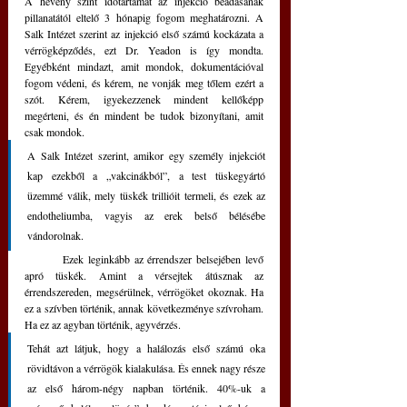
A heveny szint időtartamát az injekció beadásának 
pillanatától eltelő 3 hónapig fogom meghatározni. A 
Salk Intézet szerint az injekció első számú kockázata a 
vérrögképződés, ezt Dr. Yeadon is így mondta. 
Egyébként mindazt, amit mondok, dokumentációval 
fogom védeni, és kérem, ne vonják meg tőlem ezért a 
szót. Kérem, igyekezzenek mindent kellőképp 
megérteni, és én mindent be tudok bizonyítani, amit 
csak mondok. 
A Salk Intézet szerint, amikor egy személy injekciót 
kap ezekből a „vakcinákból”, a test tüskegyártó 
üzemmé válik, mely tüskék trillióit termeli, és ezek az 
endotheliumba, vagyis az erek belső bélésébe 
vándorolnak. 
	Ezek leginkább az érrendszer belsejében levő 
apró tüskék. Amint a vérsejtek átúsznak az 
érrendszereden, megsérülnek, vérrögöket okoznak. Ha 
ez a szívben történik, annak következménye szívroham. 
Ha ez az agyban történik, agyvérzés. 
Tehát azt látjuk, hogy a halálozás első számú oka 
rövidtávon a vérrögök kialakulása. És ennek nagy része 
az első három-négy napban történik. 40%-uk a 