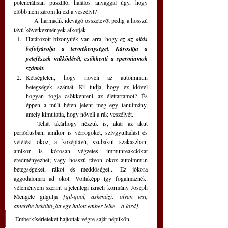
potenciálisan pusztító, halálos anyaggal úgy, hogy 
előbb nem zárom ki ezt a veszélyt? 
	A harmadik idevágó összetevőt pedig a hosszú 
távú következmények alkotják. 
Határozott bizonyíték van arra, hogy 
ez az oltás 
befolyásolja a termékenységet. Károsítja a 
petefészek működését, csökkenti a spermiumok 
számát.
Kétségtelen, hogy növeli az autoimmun 
betegségek számát. Ki tudja, hogy ez idővel 
hogyan fogja csökkenteni az élettartamot? És 
éppen a múlt héten jelent meg egy tanulmány, 
amely kimutatta, hogy növeli a rák veszélyét.
	Tehát akárhogy nézzük is, akár az akut 
periódusban, amikor is vérrögöket, szívgyulladást és 
vetélést okoz; a középtávú, szubakut szakaszban, 
amikor is kórosan végzetes immunreakciókat 
eredményezhet; vagy hosszú távon okoz autoimmun 
betegségeket, rákot és meddőséget... Ez jókora 
aggodalomra ad okot. Voltaképp így fogalmaznék: 
véleményem szerint a jelenlegi izraeli kormány Joseph 
Mengele gilgulja
 [gil-gool, askenázi: olyan test, 
amelybe beköltözött egy halott ember lelke – a ford].
Emberkísérleteket hajtottak végre saját népükön. 