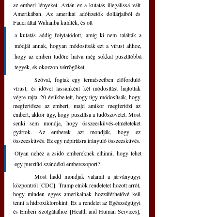
az emberi lényeket. Aztán ez a kutatás illegálissá vált 
Amerikában. Az amerikai adófizetők dollárjaiból és 
Fauci által Wuhanba küldték, és ott 
a kutatás addig folytatódott, amíg ki nem találták a 
módját annak, hogyan módosítsák ezt a vírust ahhoz, 
hogy az emberi tüdőre hatva még sokkal pusztítóbbá 
tegyék, és okozzon vérrögöket. 
	Szóval, fogtak egy természetben előforduló 
vírust, és idővel lassanként két módosítást hajtottak 
végre rajta. 20 évükbe telt, hogy úgy módosítsák, hogy 
megfertőzze az embert, majd amikor megfertőzi az 
embert, akkor úgy, hogy pusztítsa a tüdőszövetet. Most 
senki sem mondja, hogy összeesküvés-elméleteket 
gyártok. Az emberek azt mondják, hogy ez 
összeesküvés. Ez egy népirtásra irányuló összeesküvés. 
Olyan nehéz a zsidó embereknek elhinni, hogy lehet 
egy pusztító szándékú embercsoport? 
	Most hadd mondjak valamit a járványügyi 
központról [CDC]. Trump elnök rendeletet hozott arról, 
hogy minden egyes amerikainak hozzáférhetővé kell 
tenni a hidroxiklorokint. Ez a rendelet az Egészségügyi 
és Emberi Szolgálathoz [Health and Human Services], 