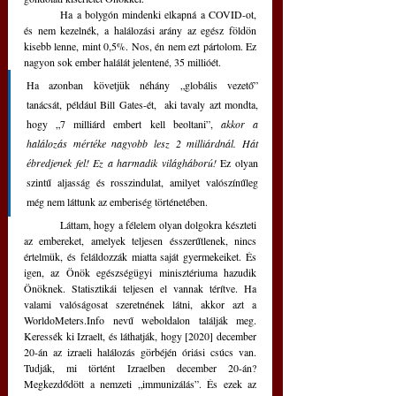
	Ha a bolygón mindenki elkapná a COVID-ot, 
és nem kezelnék, a halálozási arány az egész földön 
kisebb lenne, mint 0,5%. Nos, én nem ezt pártolom. Ez 
nagyon sok ember halálát jelentené, 35 millióét. 
Ha azonban követjük néhány „globális vezető” 
tanácsát, például Bill Gates-ét,  aki tavaly azt mondta, 
hogy „7 milliárd embert kell beoltani”,
 akkor a 
halálozás mértéke nagyobb lesz 2 milliárdnál. Hát 
ébredjenek fel! Ez a harmadik világháború! 
Ez olyan 
szintű aljasság és rosszindulat, amilyet valószínűleg 
még nem láttunk az emberiség történetében.
	Láttam, hogy a félelem olyan dolgokra készteti 
az embereket, amelyek teljesen ésszerűtlenek, nincs 
értelmük, és feláldozzák miatta saját gyermekeiket. És 
igen, az Önök egészségügyi minisztériuma hazudik 
Önöknek. Statisztikái teljesen el vannak térítve. Ha 
valami valóságosat szeretnének látni, akkor azt a 
WorldoMeters.Info nevű weboldalon találják meg. 
Keressék ki Izraelt, és láthatják, hogy [2020] december 
20-án az izraeli halálozás görbéjén óriási csúcs van. 
Tudják, mi történt Izraelben december 20-án? 
Megkezdődött a nemzeti „immunizálás”. És ezek az 