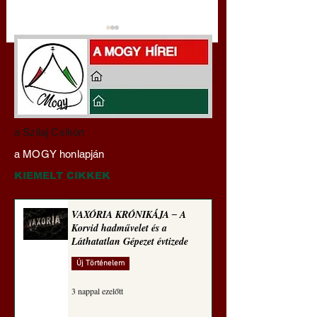
A háború kisiklott, a
Miért tabu Fauci
a Szilaj Csikón
diplomáciának nem
büntetőjogi felelős
a MOGY honlapján
maradt tere (Alastair
vonása
Crooke jegyzete)
KIEMELT CIKKEK
VAXÓRIA KRÓNIKÁJA ‒ A
Korvid hadművelet és a
Láthatatlan Gépezet évtizede
Új Történelem
3 nappal ezelőtt