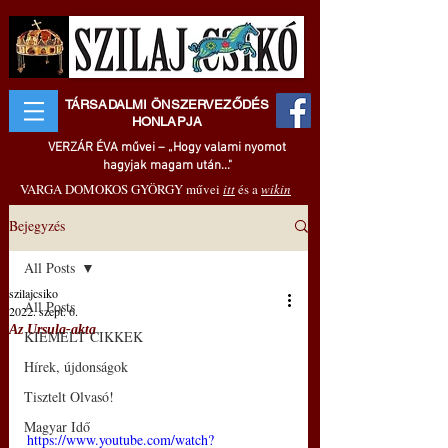
TÁRSADALMI ÖNSZERVEZŐDÉS
HONLAPJA
VERZÁR ÉVA művei – „Hogy valami nyomot
hagyjak magam után..."
VARGA DOMOKOS GYÖRGY művei
itt
és a
wikin
Bejegyzés
All Posts
szilajcsiko
All Posts
2022. szept. 6.
Az Ursula-akta
KIEMELT CIKKEK
Hírek, újdonságok
Tisztelt Olvasó!
Magyar Idő
https://www.youtube.com/watch?