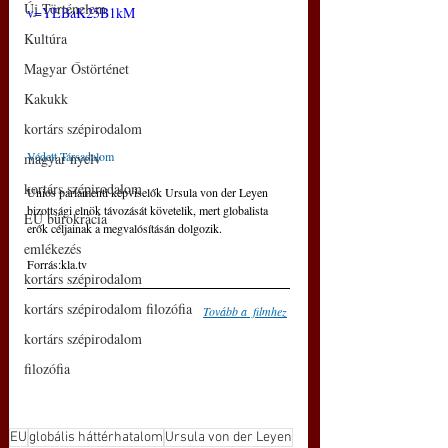
Új Történelem
v=YEBaK25B1kM
Kultúra
Magyar Őstörténet
Kakukk
kortárs szépirodalom
Védett Társadalom
magyar nyelv
kortárs szépirodalom
Uniós parlamenti képviselők Ursula von der Leyen 
bizottsági elnök távozását követelik, mert globalista 
EU bürokrácia
erők céljainak a megvalósításán dolgozik. 
emlékezés
Forrás:kla.tv
kortárs szépirodalom
kortárs szépirodalom filozófia
Tovább a  filmhez
kortárs szépirodalom
filozófia
EU
globális háttérhatalom
Ursula von der Leyen