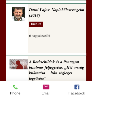
Darai Lajos: Naplóbölcsességeim
(2018)
Kultúra
6 nappal ezelőtt
A Rothschildok és a Pentagon
bizalmas feljegyzése: „Hét ország
kiiktatása… Irán végleges
legyőzése”
Új Történelem
Phone
Email
Facebook
7 nappal ezelőtt
Geostratégiai dosszié: a háború,
amely megváltoztatta a hatalom
földrajzát (Laala Bechetoula
elemzése)