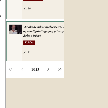
júl. 16.
 
Az akadémikus nyelvészetről –
az elhallgatott igazság (Hosszú
Zoltán írása)
Kultúra
júl. 11.
1
/
113