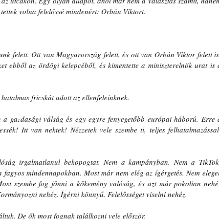
s az utcákon. Egy olyan állapot, ahol már nem a választás számít, hanem
tettek volna felelőssé mindenért: Orbán Viktort.
 felett. Ott van Magyarország felett, és ott van Orbán Viktor felett is!
t ebből az ördögi kelepcéből, és kimentette a miniszterelnök urat is a
hatalmas fricskát adott az ellenfeleinknek.
 a gazdasági válság és egy egyre fenyegetőbb európai háború. Erre a
sék! Itt van nektek! Nézzetek vele szembe ti, teljes felhatalmazással!
alóság irgalmatlanul bekopogtat. Nem a kampányban. Nem a TikTok
 fagyos mindennapokban. Most már nem elég az ígérgetés. Nem elegek
Most szembe fog jönni a kőkemény valóság, és azt már pokolian nehéz
Kormányozni nehéz. Ígérni könnyű. Felelősséget viselni nehéz.
áltuk. De ők most fognak találkozni vele először.