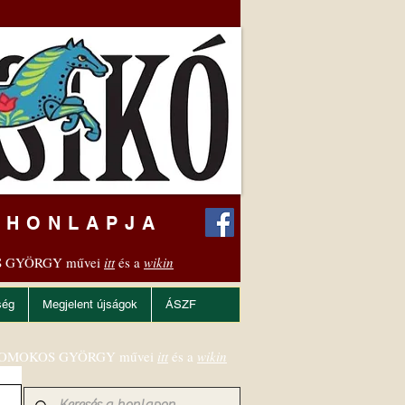
 HONLAPJA
 GYÖRGY művei
itt
és a
wikin
ség
Megjelent újságok
ÁSZF
OMOKOS GYÖRGY művei
itt
és a
wikin