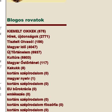
 
Blogos rovatok
 
KIEMELT CIKKEK
(675)
675 bejegyzés
 
Hírek, újdonságok
(2771)
2771 bejegyzés
Tisztelt Olvasó!
(156)
156 bejegyzés
Magyar Idő
(4047)
4047 bejegyzés
Új Történelem
(6937)
6937 bejegyzés
Kultúra
(6803)
6803 bejegyzés
 
Magyar Őstörténet
(117)
117 bejegyzés
 
Kakukk
(8)
8 bejegyzés
kortárs szépirodalom
(0)
0 bejegyzés
magyar nyelv
(1)
1 bejegyzés
-
kortárs szépirodalom
(0)
0 bejegyzés
 
EU bürokrácia
(0)
0 bejegyzés
 
emlékezés
(0)
0 bejegyzés
kortárs szépirodalom
(0)
0 bejegyzés
kortárs szépirodalom filozófia
(0)
0 bejegyzés
kortárs szépirodalom
(0)
0 bejegyzés