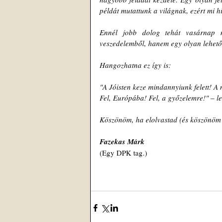
példát mutattunk a világnak, ezért mi h
Ennél jobb dolog tehát vasárnap 
veszedelemből, hanem egy olyan lehetőség
Hangozhatna ez így is:
"A Jóisten keze mindannyiunk felett! A
Fel, Európába! Fel, a győzelemre!" 
‒
 l
Köszönöm, ha elolvastad (és köszönöm
Fazekas Márk
(Egy DPK tag.)