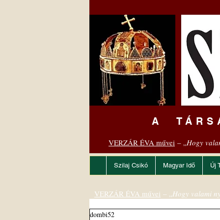
A TÁRS
VERZÁR ÉVA művei
– „
Hogy vala
Szilaj Csikó
Magyar Idő
Új 
VERZÁR ÉVA művei
– „
Hogy valami ny
dombi52