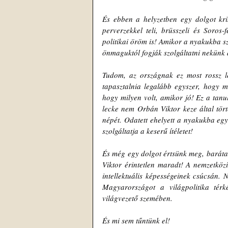
És ebben a helyzetben egy dolgot kris
perverzekkel teli, brüsszeli és Soro
politikai öröm is! Amikor a nyakukba sz
önmaguktól fogják szolgáltatni nekünk 
Tudom, az országnak ez most rossz l
tapasztalnia legalább egyszer, hogy mi
hogy milyen volt, amikor jó! Ez a tanu
lecke nem Orbán Viktor keze által tört
népét. Odatett ehelyett a nyakukba eg
szolgáltatja a keserű ítéletet!
És még egy dolgot értsünk meg, baráta
Viktor érintetlen maradt! A nemzetközi
intellektuális képességeinek csúcsán. N
Magyarországot a világpolitika térk
világvezető szemében.
És mi sem tűntünk el!