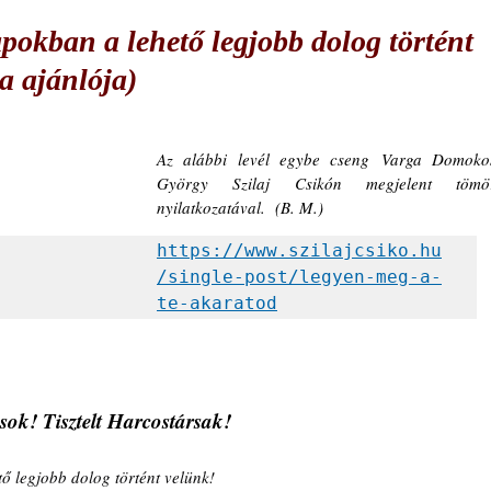
pokban a lehető legjobb dolog történt
a ajánlója)
Az alábbi levél egybe cseng Varga Domokos
György Szilaj Csikón megjelent tömör
nyilatkozatával.  (B. M.)
https://www.szilajcsiko.hu
/single-post/legyen-meg-a-
te-akaratod
ok! Tisztelt Harcostársak!
ő legjobb dolog történt velünk!