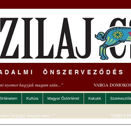
ADALMI ÖNSZERVEZŐDÉS
mi nyomot hagyjak magam után..."
VARGA DOMOKOS
Történelem
Kultúra
Magyar Őstörténet
Kakukk
Szerkesztő
omot hagyjak magam után..."
VARGA D