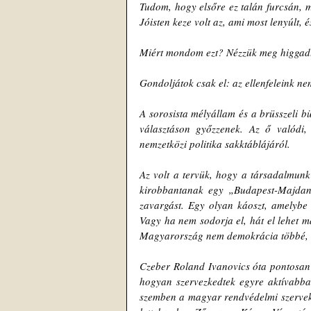
Tudom, hogy elsőre ez talán furcsán, m
Jóisten keze volt az, ami most lenyúlt,
Miért mondom ezt? Nézzük meg higgadta
Gondoljátok csak el: az ellenfeleink ne
A sorosista mélyállam és a brüsszeli b
választáson győzzenek. Az ő valódi,
nemzetközi politika sakktáblájáról.
Az volt a tervük, hogy a társadalmunk
kirobbantanak egy „Budapest-Majdant”.
zavargást. Egy olyan káoszt, amelybe 
Vagy ha nem sodorja el, hát el lehet ma
Magyarország nem demokrácia többé, k
Czeber Roland Ivanovics óta pontosan tu
hogyan szervezkedtek egyre aktívabban 
szemben a magyar rendvédelmi szervek –