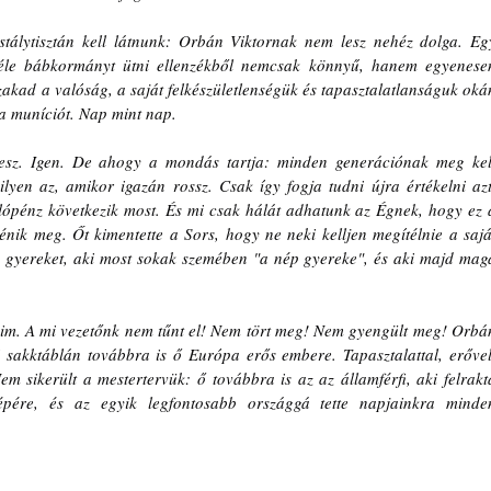
tálytisztán kell látnunk: Orbán Viktornak nem lesz nehéz dolga. Egy
s-féle bábkormányt ütni ellenzékből nemcsak könnyű, hanem egyenesen
akad a valóság, a saját felkészületlenségük és tapasztalatlanságuk okán
a muníciót. Nap mint nap.
esz. Igen. De ahogy a mondás tartja: minden generációnak meg kell
lyen az, amikor igazán rossz. Csak így fogja tudni újra értékelni azt,
lópénz következik most. És mi csak hálát adhatunk az Égnek, hogy ez a
énik meg. Őt kimentette a Sors, hogy ne neki kelljen megítélnie a saját
y gyereket, aki most sokak szemében "a nép gyereke", és aki majd maga
im. A mi vezetőnk nem tűnt el! Nem tört meg! Nem gyengült meg! Orbán
 sakktáblán továbbra is ő Európa erős embere. Tapasztalattal, erővel,
em sikerült a mestertervük: ő továbbra is az az államférfi, aki felrakta
épére, és az egyik legfontosabb országgá tette napjainkra minden