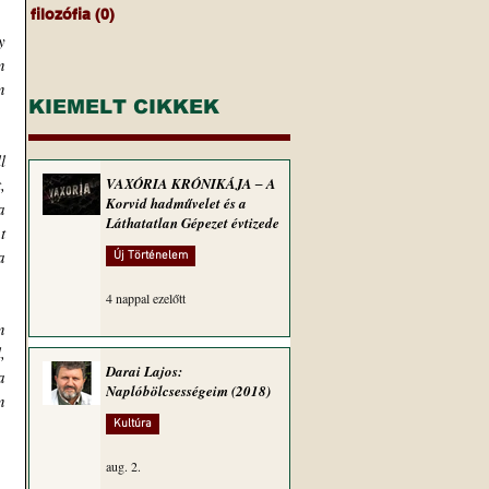
filozófia
(0)
0 bejegyzés
 
 
 
KIEMELT CIKKEK
 
 
VAXÓRIA KRÓNIKÁJA ‒ A
Korvid hadművelet és a
 
Láthatatlan Gépezet évtizede
 
 
Új Történelem
4 nappal ezelőtt
 
 
Darai Lajos:
 
Naplóbölcsességeim (2018)
 
Kultúra
aug. 2.