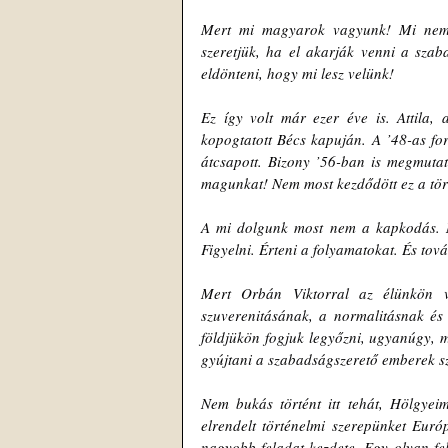
Mert mi magyarok vagyunk! Mi nem 
szeretjük, ha el akarják venni a szab
eldönteni, hogy mi lesz velünk!
Ez így volt már ezer éve is. Attila, 
kopogtatott Bécs kapuján. A ’48-as fo
átcsapott. Bizony ’56-ban is megmuta
magunkat! Nem most kezdődött ez a tört
A mi dolgunk most nem a kapkodás. N
Figyelni. Érteni a folyamatokat. És tov
Mert Orbán Viktorral az élünkön v
szuverenitásának, a normalitásnak és a
földjükön fogjuk legyőzni, ugyanúgy, m
gyújtani a szabadságszerető emberek szí
Nem bukás történt itt tehát, Hölgyeim
elrendelt történelmi szerepünket Eu
nagyobb feladat kezdete. Egy olyan fe