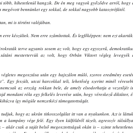
i több, hihetetlenül hangzik. De én meg vagyok győződve arról, hogy a
 és megóvott bennünket egy sokkal, de sokkal nagyobb katasztrófától.
n, mi is történt valójában.
m erre készültek. Nem erre számítottak. És legfőképpen: nem ezt akarták
ürokraták terve ugyanis sosem az volt, hogy egy egyszerű, demokratikus
 sátáni mestertervük az volt, hogy Orbán Viktort végleg levegyék a
 végletes megosztása után egy hajszálon múló, szoros eredmény esetén
 Egy feszült, utcai harcokkal teli, lehetőség szerint minél véresebb
nemcsak az ország rokkan bele, de amely elsodorhatja a vezetőjét is.
jd mondani róla egy felkelés leverése után, hogy véreskezű diktátor, és
ihúzva így mögüle nemzetközi támogatottságát.
djuk, hogy az ukrán titkosszolgálat itt van a nyakunkon. Azt is láttuk,
a kampány vége felé. Egy ilyen külföldről tüzelt, agresszív túlsúllyal
 akár csak a saját belső megosztottságuk okán is – szinte tehetetlenek