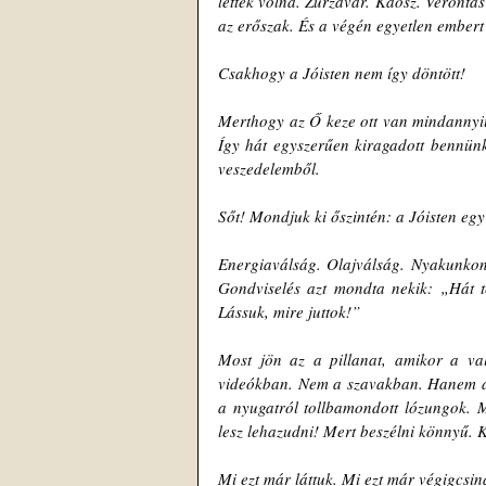
lettek volna. Zűrzavar. Káosz. Vérontá
az erőszak. És a végén egyetlen embert 
Csakhogy a Jóisten nem így döntött!
Merthogy az Ő keze ott van mindannyiunk
Így hát egyszerűen kiragadott bennünke
veszedelemből.
Sőt! Mondjuk ki őszintén: a Jóisten egy 
Energiaválság. Olajválság. Nyakunkon
Gondviselés azt mondta nekik: „Hát tes
Lássuk, mire juttok!”
Most jön az a pillanat, amikor a v
videókban. Nem a szavakban. Hanem a
a nyugatról tollbamondott lózungok. 
lesz lehazudni! Mert beszélni könnyű. 
Mi ezt már láttuk. Mi ezt már végigcsin