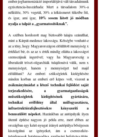
ember-jogharmonizáció importálójává vált társadalmunk 
egzisztencia-huszárhada: Mert a társadalom 30%-a 
nélkülöz, 30% vegetál, 30% a lelkiismeret tükrébe fúl, 
és igaz, ami igaz, 
10% sosem látott jó módban 
nyalja a talpát a „gyarmatosítóknak”.
A szélben hordozott mag biztosabb talajra számíthat, 
mint a Kárpát-medence lakossága. Kétségbe vonható-e 
az a tény, hogy Magyarországon előállított mennyiség x 
értékkel bír, és az az x érték mindig ellátta a lakosságot 
szemszájnak ingerével; vagy ha Magyarország a 
liberalizált tröszt-oligarchiák tulajdonává válik, nem x 
mennyiséget, hanem y mennyiséget tud majd 
előállítani? Az emberi szükségletek kielégítésére 
minden korban az emberi erő képes volt, viszont 
a 
zsákmányimádat a létező technikai fejlődést saját 
terjeszkedésére, a gyarmatgazdaságok 
műszükségletek kielégítésének gyártására, 
technikai erőfölény által műfogyasztásra, 
infrastruktúrafejlesztésekre kényszeríti a 
bennszülött népeket. 
Hazánkban az autópályák ilyen 
ütemű építése nagyon jó példa erre, mert ebben az 
országban egy kelet-nyugat irányú autópálya bőségesen 
kiszolgálná az igényeket, ám a csereeszköz-
tulajdonosok hatalmasodása, gazdasági befolyása útján, 