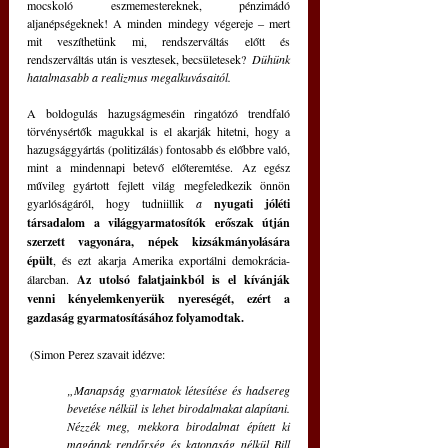
mocskoló eszmemestereknek, pénzimádó 
aljanépségeknek! A minden mindegy végereje ‒ mert 
mit veszíthetünk mi, rendszerváltás előtt és 
rendszerváltás után is vesztesek, becsületesek?  
Dühünk 
hatalmasabb a realizmus megalkuvásaitól.
A boldogulás hazugságmeséin ringatózó trendfaló 
törvénysértők magukkal is el akarják hitetni, hogy a 
hazugsággyártás (politizálás) fontosabb és előbbre való, 
mint a mindennapi betevő előteremtése. Az egész 
művileg gyártott fejlett világ megfeledkezik önnön 
gyarlóságáról, hogy tudniillik 
a
 nyugati jóléti 
társadalom a világgyarmatosítók erőszak útján 
szerzett vagyonára, népek kizsákmányolására 
épült
, és ezt akarja Amerika exportálni demokrácia-
álarcban. 
Az utolsó falatjainkból is el kívánják 
venni kényelemkenyerük nyereségét, ezért a 
gazdaság gyarmatosításához folyamodtak.
 (Simon Perez szavait idézve:
„Manapság gyarmatok létesítése és hadsereg 
bevetése nélkül is lehet birodalmakat alapítani. 
Nézzék meg, mekkora birodalmat épített ki 
magának rendőrség és katonaság nélkül Bill 