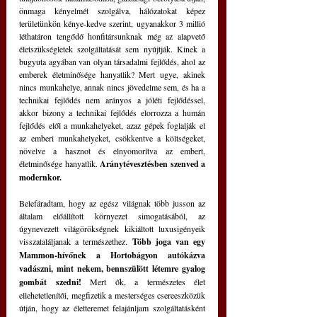
önmaga kényelmét szolgálva, hálózatokat képez 
területünkön kénye-kedve szerint, ugyanakkor 3 millió 
léthatáron tengődő honfitársunknak még az alapvető 
életszükségletek szolgáltatását sem nyújtják. Kinek a 
bugyuta agyában van olyan társadalmi fejlődés, ahol az 
emberek életminősége hanyatlik? Mert ugye, akinek 
nincs munkahelye, annak nincs jövedelme sem, és ha a 
technikai fejlődés nem arányos a jóléti fejlődéssel, 
akkor bizony a technikai fejlődés elorrozza a humán 
fejlődés elől a munkahelyeket, azaz gépek foglalják el 
az emberi munkahelyeket, csökkentve a költségeket, 
növelve a hasznot és elnyomorítva az embert, 
életminősége hanyatlik. 
Aránytévesztésben szenved a 
modernkor.
Belefáradtam, hogy az egész világnak több jusson az 
általam előállított környezet simogatásából, az 
úgynevezett világörökségnek kikiáltott luxusigényeik 
visszataláljanak a természethez. 
Több joga van egy 
Mammon-hívőnek a Hortobágyon autókázva 
vadászni, mint nekem, bennszülött létemre gyalog 
gombát szedni!
 Mert ők, a természetes élet 
ellehetetlenítői, megfizetik a mesterséges csereeszközük 
útján, hogy az életteremet felajánljam szolgáltatásként 