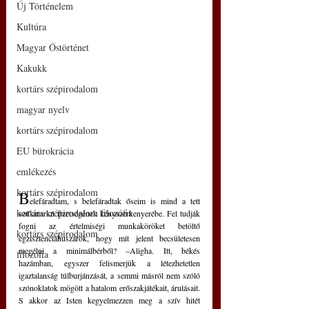
Új Történelem
Kultúra
Magyar Őstörténet
Kakukk
kortárs szépirodalom
magyar nyelv
kortárs szépirodalom
EU bürokrácia
emlékezés
kortárs szépirodalom
B
elefáradtam, s belefáradtak őseim is mind a tett 
kortárs szépirodalom filozófia
szűkmarkú fizetségének kényszerkenyerébe. Fel tudják 
fogni az értelmiségi munkaköröket betöltő 
kortárs szépirodalom
egzisztenciahuszárok, hogy mit jelent becsületesen 
megélni a minimálbérből? –Aligha. Itt, békés 
filozófia
hazámban, egyszer felismerjük a létezhetetlen 
igaztalanság túlburjánzását, a semmi másról nem szóló 
szónoklatok mögött a hatalom erőszakjátékait, árulásait. 
S akkor az Isten kegyelmezzen meg a szív hitét 