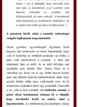
Gates, s azt is láthatják, hogy micsoda ereje 
van neki. A kormányok ezzel szemben nem 
képesek realizálni az erejüket, van 
költségvetésük, de nincs pénzük. A kormányok 
tehát képtelenek az eredményes működésre, de 
a cégeket nem kötik gúzsba a korlátozások”.)
A pénzisten hivők tehát a termelés emberiséget 
szolgáló logikájának megsemmisítői.
Olyan gyerekes egyszerűségek figyelmen kívül 
hagyása már természetes az önzés bajnokainak, hogy 
csak és kizárólag az előállított javaknak van értéke, a 
pénz csak mérőeszköze a cserének. A fától már 
képtelenek látni az erdőt, de az erdő élővilága már 
egyáltalán nem érdekli őket. Simon Perez úr is 
választhat egy korty víz és egy dollár haszon között, 
mert míg elhitetni képesek médiareklámok útján, hogy 
igyunk dollárt, addig nincs szükségünk vízre, de ha 
természetes logikánkra építve úgy gondoljuk, fontosabb 
a víz, soha el nem cseréljük! 
Az értéktelen semmit, a 
pénzt olyan hatalommal ruházza fel a világelit, 
hogy bűvöletébe kerül az ember, mint a 
kígyómesének.
 Az értéktelenség kiszolgálójává, hazug 