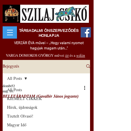
TÁRSADALMI ÖNSZERVEZŐDÉS
HONLAPJA
VERZÁR ÉVA művei – „Hogy valami nyomot
hagyjak magam után..."
VARGA DOMOKOS GYÖRGY művei
itt
és a
wikin
Bejegyzés
All Posts
dombi52
All Posts
máj. 10.
BELEFÁRADTAM (Gavallér János jegyzete)
KIEMELT CIKKEK
Hírek, újdonságok
Tisztelt Olvasó!
Magyar Idő