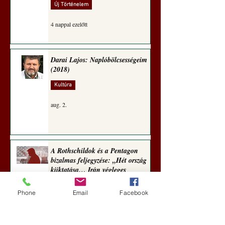
Új Történelem
4 nappal ezelőtt
Darai Lajos: Naplóbölcsességeim
(2018)
Kultúra
aug. 2.
A Rothschildok és a Pentagon
bizalmas feljegyzése: „Hét ország
kiiktatása… Irán végleges
legyőzése”
Phone
Email
Facebook
Új Történelem
aug. 1.