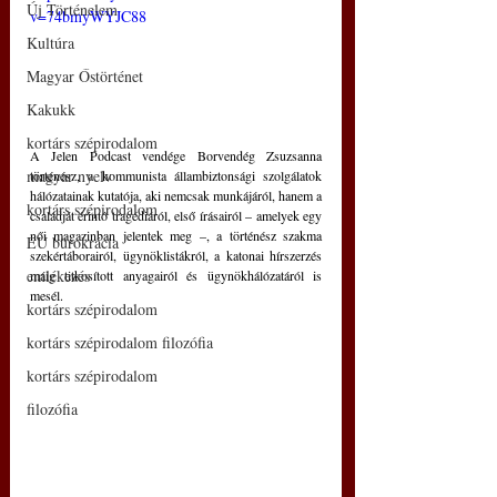
Új Történelem
v=74bmyWYJC88
Kultúra
Magyar Őstörténet
Kakukk
kortárs szépirodalom
A Jelen Podcast vendége Borvendég Zsuzsanna 
magyar nyelv
történész, a kommunista állambiztonsági szolgálatok 
hálózatainak kutatója, aki nemcsak munkájáról, hanem a 
kortárs szépirodalom
családját érintő tragédiáról, első írásairól – amelyek egy 
női magazinban jelentek meg –, a történész szakma 
EU bürokrácia
szekértáborairól, ügynöklistákról, a katonai hírszerzés 
emlékezés
máig titkosított anyagairól és ügynökhálózatáról is 
mesél.
kortárs szépirodalom
kortárs szépirodalom filozófia
kortárs szépirodalom
filozófia