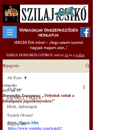
TÁRSADALMI ÖNSZERVEZŐDÉS
HONLAPJA
VERZÁR ÉVA művei – „Hogy valami nyomot
hagyjak magam után..."
VARGA DOMOKOS GYÖRGY művei
itt
és a
wikin
Bejegyzés
All Posts
szilajcsiko
All Posts
2023. júl. 13.
Borvendég Zsuzsanna: „Vérfoltok voltak a
KIEMELT CIKKEK
kihallgatási jegyzőkönyveken!”
Hírek, újdonságok
Tisztelt Olvasó!
Forrás: 
Magyar Jelen
Magyar Idő
https://www.youtube.com/watch?