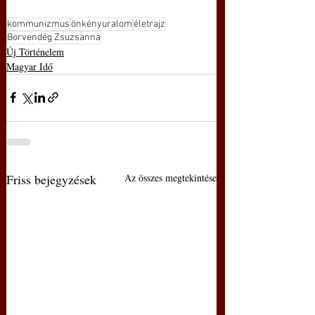
kommunizmus
önkényuralom
életrajz
Borvendég Zsuzsanna
Új Történelem
Magyar Idő
Friss bejegyzések
Az összes megtekintése