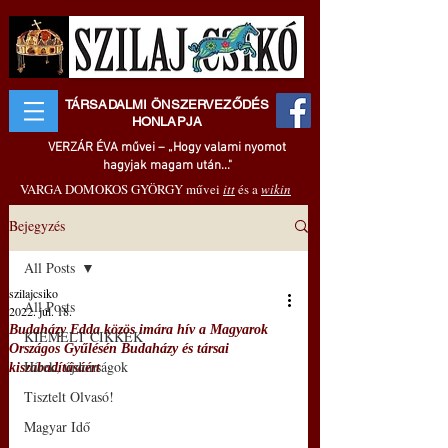
TÁRSADALMI ÖNSZERVEZŐDÉS
HONLAPJA
VERZÁR ÉVA művei – „Hogy valami nyomot
hagyjak magam után..."
VARGA DOMOKOS GYÖRGY művei
itt
és a
wikin
Bejegyzés
All Posts
szilajcsiko
All Posts
2022. júl. 18.
Budaházy Edda közös imára hív a Magyarok
KIEMELT CIKKEK
Országos Gyűlésén Budaházy és társai
Hírek, újdonságok
kiszabadításáért
Tisztelt Olvasó!
Magyar Idő