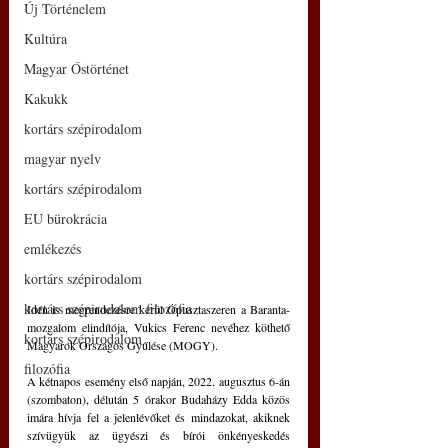
Új Történelem
Kultúra
Magyar Őstörténet
Kakukk
kortárs szépirodalom
magyar nyelv
kortárs szépirodalom
EU bürokrácia
emlékezés
kortárs szépirodalom
kortárs szépirodalom filozófia
Idén is megrendezésre kerül Ópusztaszeren a Baranta-
mozgalom elindítója, Vukics Ferenc nevéhez köthető 
kortárs szépirodalom
Magyarok Országos Gyűlése (MOGY). 
filozófia
A kétnapos esemény első napján, 2022. augusztus 6-án 
(szombaton), délután 5 órakor Budaházy Edda közös 
imára hívja fel a jelenlévőket és mindazokat, akiknek 
szívügyük az ügyészi és bírói önkényeskedés 