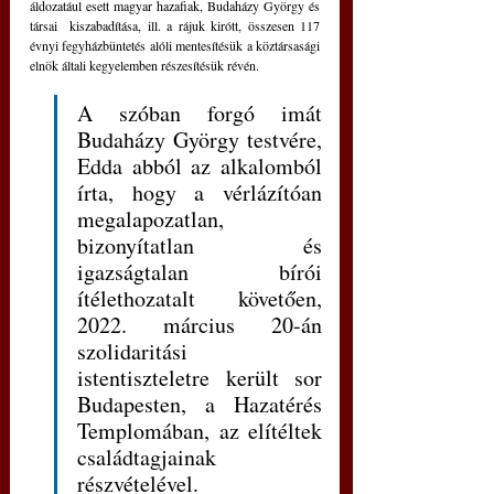
áldozatául esett magyar hazafiak, Budaházy György és 
társai  kiszabadítása, ill. a rájuk kirótt, összesen 117 
évnyi fegyházbüntetés alóli mentesítésük a köztársasági 
elnök általi kegyelemben részesítésük révén.
A szóban forgó imát 
Budaházy György testvére, 
Edda abból az alkalomból 
írta, hogy a vérlázítóan 
megalapozatlan, 
bizonyítatlan és 
igazságtalan bírói 
ítélethozatalt követően, 
2022. március 20-án 
szolidaritási 
istentiszteletre került sor 
Budapesten, a Hazatérés 
Templomában, az elítéltek 
családtagjainak 
részvételével.