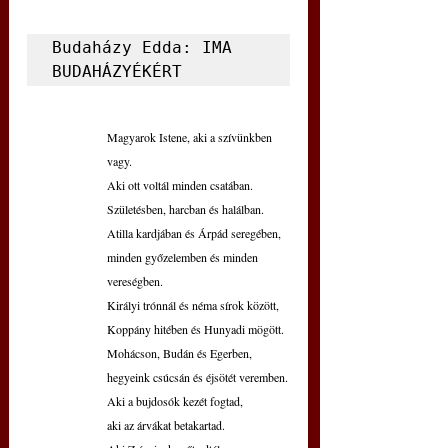
Budaházy Edda: IMA 
BUDAHÁZYÉKÉRT
Magyarok Istene, aki a szívünkben 
vagy.
Aki ott voltál minden csatában.
Születésben, harcban és halálban.
Atilla kardjában és Árpád seregében,
minden győzelemben és minden 
vereségben.
Királyi trónnál és néma sírok között,
Koppány hitében és Hunyadi mögött.
Mohácson, Budán és Egerben,
hegyeink csúcsán és éjsötét veremben.
Aki a bujdosók kezét fogtad,
aki az árvákat betakartad.