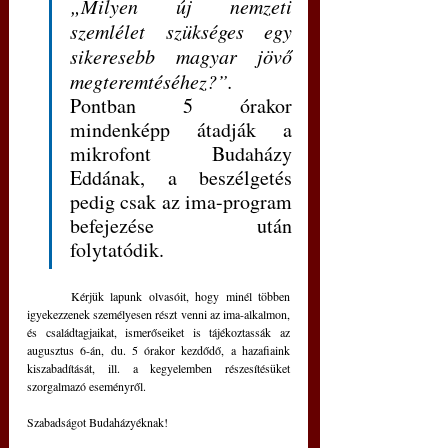
„Milyen új nemzeti 
szemlélet szükséges egy 
sikeresebb magyar jövő 
megteremtéséhez?”. 
Pontban 5 órakor 
mindenképp átadják a 
mikrofont Budaházy 
Eddának, a beszélgetés 
pedig csak az ima-program 
befejezése után 
folytatódik.
	Kérjük lapunk olvasóit, hogy minél többen 
igyekezzenek személyesen részt venni az ima-alkalmon, 
és családtagjaikat, ismerőseiket is tájékoztassák az 
augusztus 6-án, du. 5 órakor kezdődő, a hazafiaink 
kiszabadítását, ill. a kegyelemben részesítésüket 
szorgalmazó eseményről. 
Szabadságot Budaházyéknak! 