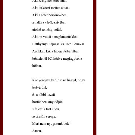
Aki Zrínyinek erőt adtál,
Aki Rákóczi mellett álltál.
Aki a sötét börtönökben,
a halálra várók szívében
utolsó remény voltál.
Aki ott voltál a megkínzottakkal,
Batthyányi Lajossal és Tóth Ilonával.
Azokkal, kik a hideg Szibériában
bűntelenül bűnhődve megfagytak a 
hóban.
Könyörögve kérünk: ne hagyd, hogy 
testvérünk
és a többi hazafi
börtönben sínylődjön
s felettük tort üljön
az árulók serege.
Mert nem nyugszunk bele!
Amen.