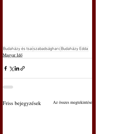
Budaházy és tsai
szabadságharc
Budaházy Edda
Magyar Idő
Friss bejegyzések
Az összes megtekintése