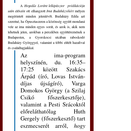
	A 
Hegedűs Loránt lelkipásztor  prédikációja 
után 
először ott elhangzott 
Ima Budaházyékért 
mélyen 
megérintett minden jelenlévőt. Budaházy Edda azt 
szeretné, ha Ópusztaszeren a közönség együtt mondaná 
vele az ima minden egyes sorát, és azok is, akik nem 
lehetnek jelen, azokban a percekben együttéreznének a 
Budapesten, a Gyorskocsi utcában raboskodó 
Budaházy Györggyel, valamint a többi elítélt hazafival 
és családtagjaikkal.  
Az ima-program 
helyszínén, du. 16:35–
17:25 között Szakács 
Árpád (író, Lovas István-
díjas újságíró), Varga 
Domokos György (a Szilaj 
Csikó főszerkesztője), 
valamint a Pesti Srácoktól 
előreláthatólag Huth 
Gergely (főszerkesztő) tart 
eszmecserét arról, 
hogy 