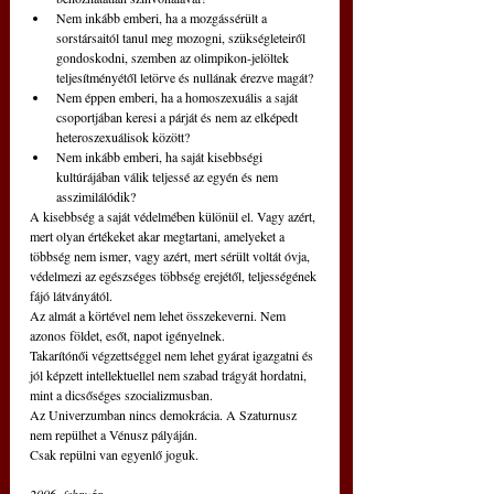
Nem inkább emberi, ha a mozgássérült a 
sorstársaitól tanul meg mozogni, szükségleteiről 
gondoskodni, szemben az olimpikon-jelöltek 
teljesítményétől letörve és nullának érezve magát?
Nem éppen emberi, ha a homoszexuális a saját 
csoportjában keresi a párját és nem az elképedt 
heteroszexuálisok között?
Nem inkább emberi, ha saját kisebbségi 
kultúrájában válik teljessé az egyén és nem 
asszimilálódik?
A kisebbség a saját védelmében különül el. Vagy azért, 
mert olyan értékeket akar megtartani, amelyeket a 
többség nem ismer, vagy azért, mert sérült voltát óvja, 
védelmezi az egészséges többség erejétől, teljességének 
fájó látványától.
Az almát a körtével nem lehet összekeverni. Nem 
azonos földet, esőt, napot igényelnek.
Takarítónői végzettséggel nem lehet gyárat igazgatni és 
jól képzett intellektuellel nem szabad trágyát hordatni, 
mint a dicsőséges szocializmusban.
Az Univerzumban nincs demokrácia. A Szaturnusz 
nem repülhet a Vénusz pályáján.
Csak repülni van egyenlő joguk.