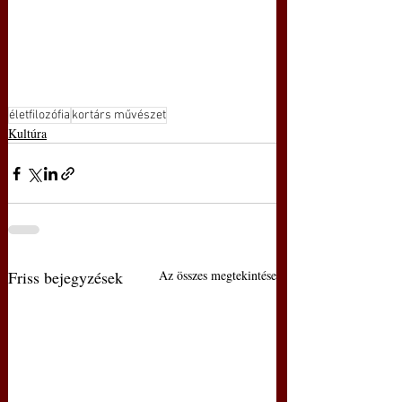
életfilozófia
kortárs művészet
Kultúra
Friss bejegyzések
Az összes megtekintése