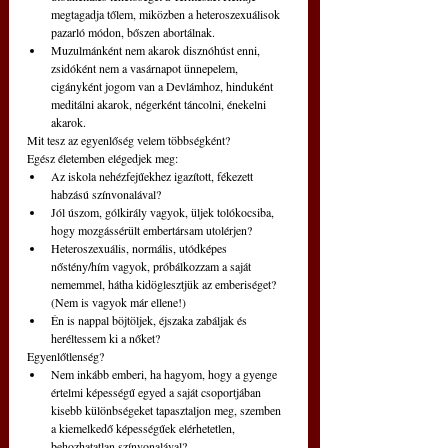
megtagadja tőlem, miközben a heteroszexuálisok 
pazarló módon, bőszen abortálnak.
Muzulmánként nem akarok disznóhúst enni, 
zsidóként nem a vasárnapot ünnepelem, 
cigányként jogom van a Devlámhoz, hinduként 
meditálni akarok, négerként táncolni, énekelni 
akarok.
Mit tesz az egyenlőség velem többségként?
Egész életemben elégedjek meg:
Az iskola nehézfejűekhez igazított, fékezett 
habzású színvonalával?
Jól úszom, gólkirály vagyok, üljek tolókocsiba, 
hogy mozgássérült embertársam utolérjen?
Heteroszexuális, normális, utódképes 
nőstény/hím vagyok, próbálkozzam a saját 
nememmel, hátha kidöglesztjük az emberiséget? 
(Nem is vagyok már ellene!)
Én is nappal böjtöljek, éjszaka zabáljak és 
heréltessem ki a nőket?
Egyenlőtlenség?
Nem inkább emberi, ha hagyom, hogy a gyenge 
értelmi képességű egyed a saját csoportjában 
kisebb különbségeket tapasztaljon meg, szemben 
a kiemelkedő képességűek elérhetetlen, 
behozhatatlan színvonalával?