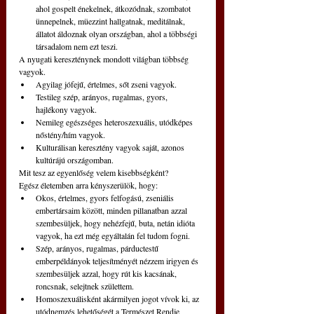
ahol gospelt énekelnek, átkozódnak, szombatot 
ünnepelnek, müezzint hallgatnak, meditálnak, 
állatot áldoznak olyan országban, ahol a többségi 
társadalom nem ezt teszi.
A nyugati kereszténynek mondott világban többség 
vagyok.
Agyilag jófejű, értelmes, sőt zseni vagyok.
Testileg szép, arányos, rugalmas, gyors, 
hajlékony vagyok.
Nemileg egészséges heteroszexuális, utódképes 
nőstény/hím vagyok.
Kulturálisan keresztény vagyok saját, azonos 
kultúrájú országomban.
Mit tesz az egyenlőség velem kisebbségként?
Egész életemben arra kényszerülök, hogy:
Okos, értelmes, gyors felfogású, zseniális 
embertársaim között, minden pillanatban azzal 
szembesüljek, hogy nehézfejű, buta, netán idióta 
vagyok, ha ezt még egyáltalán fel tudom fogni.
Szép, arányos, rugalmas, párductestű 
emberpéldányok teljesítményét nézzem irigyen és 
szembesüljek azzal, hogy rút kis kacsának, 
roncsnak, selejtnek születtem.
Homoszexuálisként akármilyen jogot vívok ki, az 
utódnemzés lehetőségét a Természet Rendje 