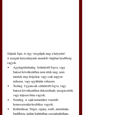
Álljunk fejre, és úgy vizsgáljuk meg a helyzetet!
A nyugati kereszténynek mondott világban kisebbség 
vagyok.
Agyilag/értelmileg. Születéstől fogva, vagy 
baleset következtében nem értek meg, nem 
tanulok meg dolgokat, vagy csak nagyon 
nehezen, vagy egyáltalán sohasem.
Testileg. Ugyancsak születéstől fogva, vagy 
baleset következtében dekoordinált, mozgássérült, 
vagy teljesen béna vagyok.
Nemileg. A saját nememhez vonzódó 
homoszexuális/leszbikus vagyok.
Kulturálisan. Néger, cigány, zsidó, muzulmán, 
buddhista, indián kultúrában szocializálódtam, 