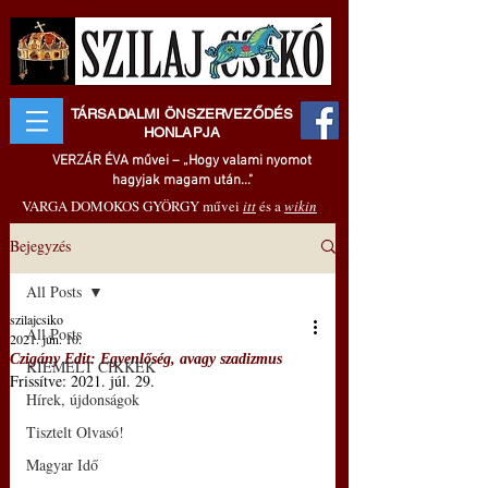
TÁRSADALMI ÖNSZERVEZŐDÉS
HONLAPJA
VERZÁR ÉVA művei – „Hogy valami nyomot
hagyjak magam után..."
VARGA DOMOKOS GYÖRGY művei
itt
és a
wikin
Bejegyzés
All Posts
szilajcsiko
All Posts
2021. jún. 10.
Czigány Edit: Egyenlőség, avagy szadizmus
KIEMELT CIKKEK
Frissítve:
2021. júl. 29.
Hírek, újdonságok
Tisztelt Olvasó!
Magyar Idő