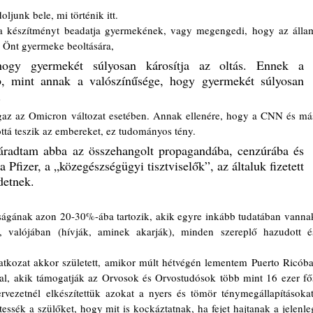
ljunk bele, mi történik itt.
se Önt gyermeke beoltására, 
hogy gyermekét súlyosan károsítja az oltás. Ennek a 
, mint annak a valószínűsége, hogy gyermekét súlyosan 
.
ottá teszik az embereket, ez tudományos tény.
áradtam abba az összehangolt propagandába, cenzúrába és 
 Pfizer, a „közegészségügyi tisztviselők”, az általuk fizetett 
detnek. 
, valójában (hívják, aminek akarják), minden szereplő hazudott és
l, akik támogatják az Orvosok és Orvostudósok több mint 16 ezer fős
vezetnél elkészítettük azokat a nyers és tömör ténymegállapításokat.
ssék a szülőket, hogy mit is kockáztatnak, ha fejet hajtanak a jelenleg