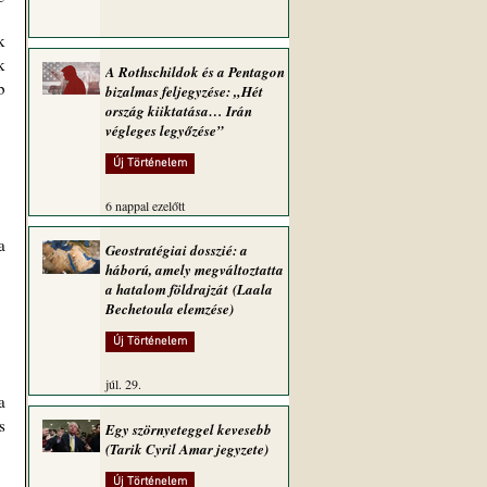
 
A Rothschildok és a Pentagon
 
bizalmas feljegyzése: „Hét
ország kiiktatása… Irán
végleges legyőzése”
Új Történelem
6 nappal ezelőtt
Geostratégiai dosszié: a
háború, amely megváltoztatta
a hatalom földrajzát (Laala
Bechetoula elemzése)
Új Történelem
júl. 29.
 
Egy szörnyeteggel kevesebb
(Tarik Cyril Amar jegyzete)
Új Történelem