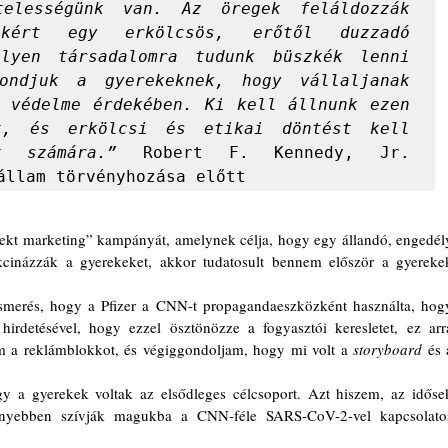
telességünk van. Az öregek feláldozzák 
kért egy erkölcsös, erőtől duzzadó 
lyen társadalomra tudunk büszkék lenni 
ondjuk a gyerekeknek, hogy vállaljanak 
 védelme érdekében. Ki kell állnunk ezen 
t, és erkölcsi és etikai döntést kell 
k számára.”
 Robert F. Kennedy, Jr. 
állam törvényhozása előtt
vakcinázzák a gyerekeket, akkor tudatosult bennem először a gyerekek
irdetésével, hogy ezzel ösztönözze a fogyasztói keresletet, ez arra
m a reklámblokkot, és végiggondoljam, hogy mi volt a 
storyboard 
és a
nnyebben szívják magukba a CNN-féle SARS-CoV-2-vel kapcsolatos