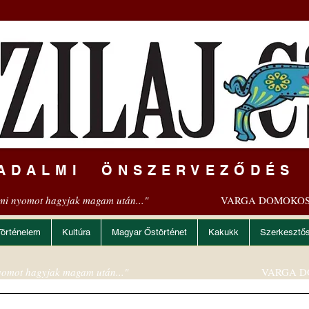
ADALMI ÖNSZERVEZŐDÉS
mi nyomot hagyjak magam után..."
VARGA DOMOKOS
Történelem
Kultúra
Magyar Őstörténet
Kakukk
Szerkesztő
omot hagyjak magam után..."
VARGA D