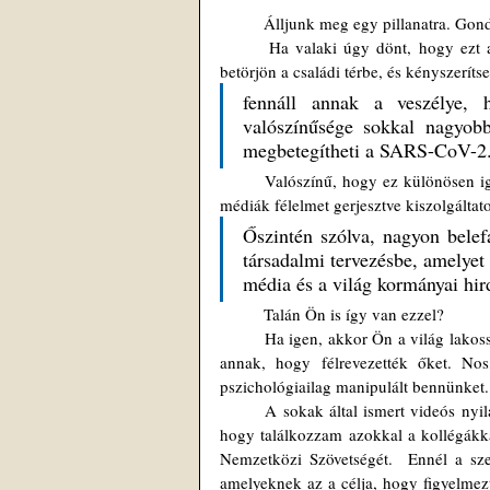
	Álljunk meg egy pillanatra. Gondo
 	Ha valaki úgy dönt, hogy ezt a készítményt beadatja gyermekének, vagy megengedi, hogy az állam 
betörjön a családi térbe, és kényszerít
fennáll annak a veszélye, 
valószínűsége sokkal nagyobb
megbetegítheti a SARS-CoV-2
	Valószínű, hogy ez különösen igaz az Omicron változat esetében. Annak ellenére, hogy a CNN és más 
médiák félelmet gerjesztve kiszolgáltat
Őszintén szólva, nagyon belef
társadalmi tervezésbe, amelyet a
média és a világ kormányai hir
	Talán Ön is így van ezzel? 
	Ha igen, akkor Ön a világ lakosságának azon 20-30%-ába tartozik, akik egyre inkább tudatában vannak 
annak, hogy félrevezették őket. Nos
pszichológiailag manipulált bennünket.
	A sokak által ismert videós nyilatkozat akkor született, amikor múlt hétvégén lementem Puerto Ricóba, 
hogy találkozzam azokkal a kollégákka
Nemzetközi Szövetségét.  Ennél a szer
amelyeknek az a célja, hogy figyelmezte