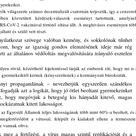
gyerekeiket.
őben közvetített kérdések-válaszok eseményt tartottunk, amelynek
S-CoV-2 vakcinával történő oltása állt. A meghívásos eseményen több
ltató és szülő vett részt.
nyilatkozat szövege valóban kemény, és sokkolónak tűnhet 
om, hogy az igazság gondos elemzésének ideje már rég 
ti az általános védőoltás megvalósítására irányuló esztelen 
és gyermekeiktől kérnek (kényszerítenek) a kormányzati bürokraták.
yi propagandának – nevezhetjük egyszerűen szándékos 
fogadják azt a logikát, hogy jó ötlet beoltani gyermekeinket  
rt, hogy megóvjuk a betegség kis hányadát kitevő, magas 
kockázatnak kitett lakosságot.
gfertőződött a vírussal, felépült és kialakult ellene a természetes
e vannak oltva.
eg a fertőzést, a vírus magas szintű replikációját és a 