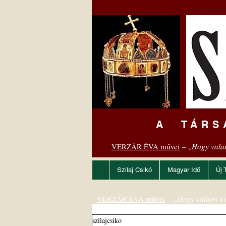
A TÁRS
VERZÁR ÉVA művei
– „
Hogy vala
Szilaj Csikó
Magyar Idő
Új 
VERZÁR ÉVA művei
– „
Hogy valami ny
szilajcsiko