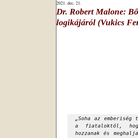
2021. dec. 21.
Dr. Robert Malone: Bő
logikájáról (Vukics Fe
„Soha az emberiség t
a fiataloktól, hog
hozzanak és meghalja