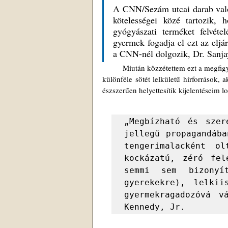
A CNN/Sezám utcai darab valój
kötelességei közé tartozik, 
gyógyászati terméket felvét
gyermek fogadja el ezt az eljár
a CNN-nél dolgozik, Dr. Sanja
	Miután közzétettem ezt a megfigyelést a Twitteren, természetesen azonnal kigúnyoltak és megrágalmaztak 
különféle sötét lelkületű hírforrások
észszerűen helyettesítik kijelentéseim lo
„Megbízható és szer
jellegű propagandába
tengerimalacként o
kockázatú, zéró fel
semmi sem bizonyí
gyerekekre), lelkii
gyermekragadozóvá v
Kennedy, Jr.