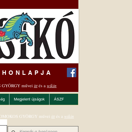
 HONLAPJA
 GYÖRGY művei
itt
és a
wikin
ség
Megjelent újságok
ÁSZF
OMOKOS GYÖRGY művei
itt
és a
wikin