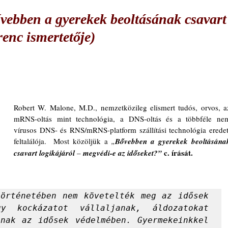
vebben a gyerekek beoltásának csavart
renc ismertetője)
Robert W. Malone, M.D., nemzetközileg elismert tudós, orvos, az
mRNS-oltás mint technológia, a DNS-oltás és a többféle nem
vírusos DNS- és RNS/mRNS-platform szállítási technológia eredeti
feltalálója.  Most közöljük a 
„
Bővebben a gyerekek beoltásának
 c. írását.
csavart logikájáról 
– 
megvédi-e az időseket?”
örténetében nem követelték meg az idősek 
y kockázatot vállaljanak, áldozatokat 
nak az idősek védelmében. Gyermekeinkkel 