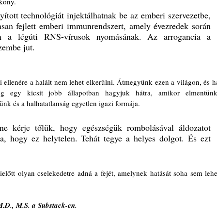
ékony.
ított technológiát injektálhatnak be az emberi szervezetbe, 
asan fejlett emberi immunrendszert, amely évezredek során 
jon a légúti RNS-vírusok nyomásának. Az arrogancia a 
zembe jut.
eg egy kicsit jobb állapotban hagyjuk hátra, amikor elmentünk.
nk és a halhatatlanság egyetlen igazi formája.
e kérje tőlük, hogy egészségük rombolásával áldozatot 
, hogy ez helytelen. Tehát tegye a helyes dolgot. És ezt 
lőtt olyan cselekedetre adná a fejét, amelynek hatását soha sem lehet
M.D., M.S. a Substack-en.