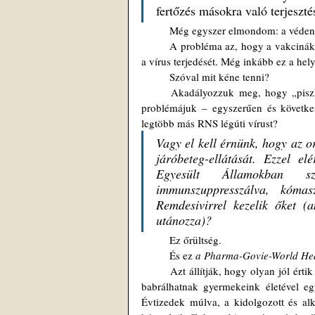
fertőzés másokra való terjeszté
	Még egyszer elmondom: a védend
	A probléma az, hogy a vakcinák nem azt teszik, amit kellene – meg kellene akadályozniuk a fertőzést és 
a vírus terjedését. Még inkább ez a hel
	Szóval mit kéne tenni?
	Akadályozzuk meg, hogy „piszkálják” a gyerekeket az oltással, akik – hacsak nincs más komolyabb 
problémájuk – egyszerűen és követke
legtöbb más RNS légúti vírust?
Vagy el kell érnünk, hogy az 
járóbeteg-ellátását. Ezzel e
Egyesült Államokban sz
immunszuppresszálva, kómasze
Remdesivirrel kezelik őket (
utánozza)?
	Ez őrültség.
	És ez 
a Pharma-Govie-World Heal
	Azt állítják, hogy olyan jól értik az immunológiát, a virológiát és az evolúciós biológiát, hogy szabadon 
babrálhatnak gyermekeink életével eg
Évtizedek múlva, a kidolgozott és alk