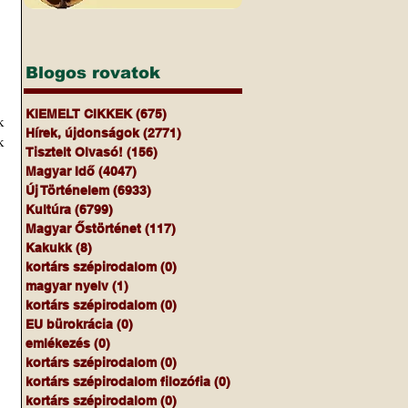
Blogos rovatok
KIEMELT CIKKEK
(675)
675 bejegyzés
Hírek, újdonságok
(2771)
2771 bejegyzés
 
Tisztelt Olvasó!
(156)
156 bejegyzés
Magyar Idő
(4047)
4047 bejegyzés
Új Történelem
(6933)
6933 bejegyzés
Kultúra
(6799)
6799 bejegyzés
Magyar Őstörténet
(117)
117 bejegyzés
Kakukk
(8)
8 bejegyzés
kortárs szépirodalom
(0)
0 bejegyzés
magyar nyelv
(1)
1 bejegyzés
kortárs szépirodalom
(0)
0 bejegyzés
EU bürokrácia
(0)
0 bejegyzés
emlékezés
(0)
0 bejegyzés
kortárs szépirodalom
(0)
0 bejegyzés
kortárs szépirodalom filozófia
(0)
0 bejegyzés
kortárs szépirodalom
(0)
0 bejegyzés