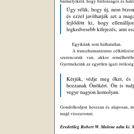
bármelyikről, hogy biztonságos és hat
Úgy vélik, hogy új, nem bizony
és ezzel javíthatják azt a mag
fejlődött ki, hogy ellenáll
legkedvesebb kifejezés, ami es
	Egyikünk sem halhatatlan.
	A transzhumanizmus célkitűzései ellenére a halált nem lehet elkerülni. Átmegyünk ezen a világon, és ha 
szerencsénk van, akkor remélhetől
Gyermekeink az egyetlen igazi örökségü
Kérjük, védje meg őket, és n
hozzanak Önökért. Ön is tudja
vegye nagyon komolyan.
Gondolkodjon hosszan és alaposan, mie
majd visszavonni.
Eredetileg Robert W. Malone adta ki. 