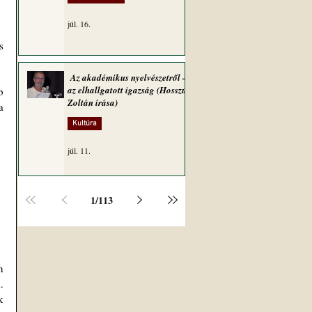
júl. 16.
Az akadémikus nyelvészetről –
az elhallgatott igazság (Hosszú
Zoltán írása)
 
Kultúra
júl. 11.
1
/
113
 
 