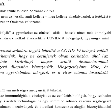
sét.
ők szinte teljesen be vannak oltva.
yzet az Omicron változatnál.
zmények nélkül átvészelik a COVID-19 betegséget, ugyanúgy mint a
orvosok számára tegyék lehetővé a COVID-19-betegek valódi 
lérhetnénk, hogy ne kerüljenek olyan kórházba, ahol (az 
inte kizárólag) magas szintű dexametazonnal 
rű állapotba kényszerítik, lélegeztetőgépre kötik, és 
ami egyértelműen mérgező, és a vírus számos toxicitását 
th elit
 mélységes arroganciáját tükrözi.
y kísérleti technológia és egy semmibe rohanó vakcina segítségével.
almazott szabványok és bioetikai konszenzus alapján bizonyíthatnánk