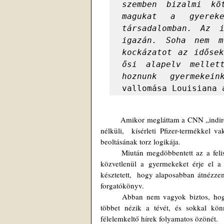
szemben bizalmi kö
magukat a gyereke
társadalomban. Az i
igazán. Soha nem m
kockázatot az idősek
ősi alapelv mellet
hoznunk gyermekein
vallomása Louisiana 
	Amikor megláttam a CNN „indirekt marketing” kampányát, amelynek célja, hogy egy állandó, engedély 
nélküli,  kísérleti Pfizer-termékkel 
beoltásának torz logikája.
	Miután megdöbbentett az a felismerés, hogy a Pfizer a CNN-t propagandaeszközként használta, hogy 
közvetlenül a gyermekeket érje el a h
késztetett,  hogy alaposabban átnézze
forgatókönyv.
	Abban nem vagyok biztos, hogy a gyerekek voltak az elsődleges célcsoport. Azt hiszem, az idősek 
többet nézik a tévét, és sokkal kö
félelemkeltő hírek folyamatos özönét.