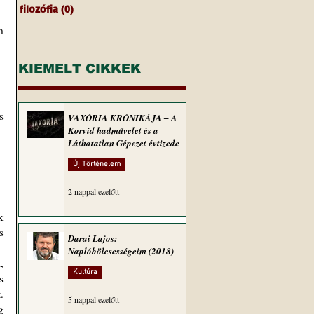
filozófia
(0)
0 bejegyzés
KIEMELT CIKKEK
VAXÓRIA KRÓNIKÁJA ‒ A
Korvid hadművelet és a
Láthatatlan Gépezet évtizede
Új Történelem
2 nappal ezelőtt
 
Darai Lajos:
Naplóbölcsességeim (2018)
Kultúra
 
 
5 nappal ezelőtt
 