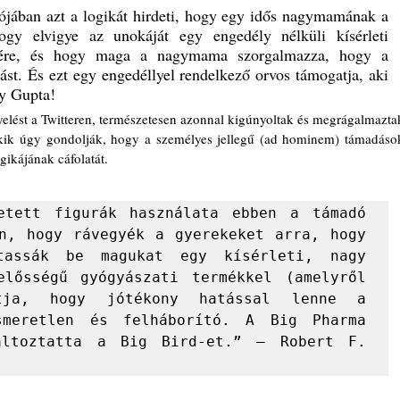
ában azt a logikát hirdeti, hogy egy idős nagymamának a 
hogy elvigye az unokáját egy engedély nélküli kísérleti 
elére, és hogy maga a nagymama szorgalmazza, hogy a 
ást. És ezt egy engedéllyel rendelkező orvos támogatja, aki 
y Gupta!
, akik úgy gondolják, hogy a személyes jellegű (ad hominem) támadások
gikájának cáfolatát. 
etett figurák használata ebben a támadó 
n, hogy rávegyék a gyerekeket arra, hogy 
ltassák be magukat egy kísérleti, nagy 
elősségű gyógyászati termékkel (amelyről 
tja, hogy jótékony hatással lenne a 
smeretlen és felháborító. A Big Pharma 
áltoztatta a Big Bird-et.” – Robert F. 