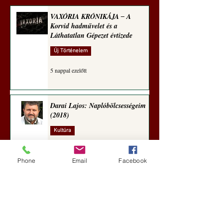
zseninkhez (Tallián
Hedvig posztajánlója)
VAXÓRIA KRÓNIKÁJA ‒ A
Korvid hadművelet és a
Láthatatlan Gépezet évtizede
Új Történelem
5 nappal ezelőtt
Darai Lajos: Naplóbölcsességeim
(2018)
Kultúra
aug. 2.
Phone
Email
Facebook
A Rothschildok és a Pentagon
bizalmas feljegyzése: „Hét ország
kiiktatása… Irán végleges