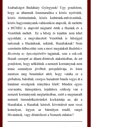
Szabadságot Budaházy Györgynek! Úgy gondolom, 
hogy az államunk fennmaradása a közös nyelvünk, 
közös történelmünk, közös kultúránk-művészetünk, 
közös hagyományaink-vallásunkon alapszik, de mellette 
a HŰSÉG is alapvető megtartó érték a Hazánk és a 
Vezetőink mellett.  Ez a hűség és lojalitás nem lehet 
egyoldalú, a megválasztott Vezetőink is hűséggel 
tartoznak a Hazánknak, nekünk, Hazafiaknak! Nem 
szeretném túlbecsülni sem a most megalakult 
Budaházy 
Bizottság az Igazságtételért
 tagjainak, sem a sok-sok 
Hazafi szerepét az állami döntések alakulásában, de azt 
gondolom, hogy nélkülünk a nemzeti kormánynak nem 
lenne semmilyen jövőbeli perspektívája, és Isten 
mentsen meg bennünket attól, hogy valaha ez a 
globalista, baloldali, szorgos hazaáruló banda vegye át a 
hatalmat országunk irányítása felett! Minden egyes 
szavazatra, támogatásra, lojalitásra szükség van a 
nemzeti kormányunk megtartásában, ezért a megmaradt 
nemzeti önrendelkezésünket kockáztatja az, aki a 
Hazafiakat, a Hazafiak kérését, követelését nem veszi 
komolyan, legyen az bármilyen rendű, rangú 
Hivatalnok, vagy döntéshozó a Nemzeti oldalon!!