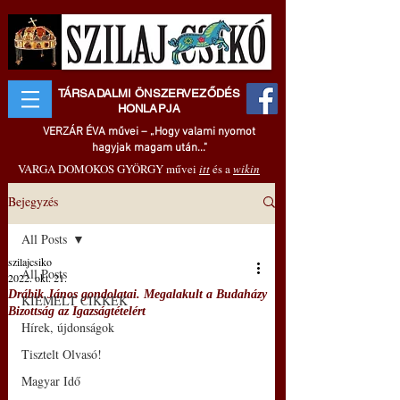
TÁRSADALMI ÖNSZERVEZŐDÉS
HONLAPJA
VERZÁR ÉVA művei – „Hogy valami nyomot
hagyjak magam után..."
VARGA DOMOKOS GYÖRGY művei
itt
és a
wikin
Bejegyzés
All Posts
szilajcsiko
All Posts
2022. okt. 21.
Drábik János gondolatai. Megalakult a Budaházy
KIEMELT CIKKEK
Bizottság az Igazságtételért
Hírek, újdonságok
Tisztelt Olvasó!
Magyar Idő