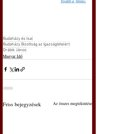
Tovább a  filmhez
Budaházy és tsai
Budaházy Bizottság az Igazságtételért
Drábik János
Magyar Idő
Friss bejegyzések
Az összes megtekintése