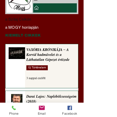
A háború kisiklott, a
Miért tabu Fauci
a Szilaj Csikón
diplomáciának nem
büntetőjogi felelős
a MOGY honlapján
maradt tere (Alastair
vonása
Crooke jegyzete)
KIEMELT CIKKEK
VAXÓRIA KRÓNIKÁJA ‒ A
Korvid hadművelet és a
Láthatatlan Gépezet évtizede
Új Történelem
3 nappal ezelőtt
Darai Lajos: Naplóbölcsességeim
(2018)
Kultúra
Phone
Email
Facebook