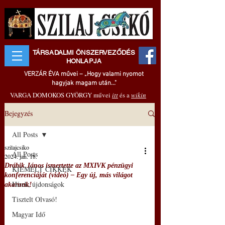
TÁRSADALMI ÖNSZERVEZŐDÉS
HONLAPJA
VERZÁR ÉVA művei – „Hogy valami nyomot
hagyjak magam után..."
VARGA DOMOKOS GYÖRGY művei
itt
és a
wikin
Bejegyzés
All Posts
szilajcsiko
All Posts
2024. jan. 18.
Drábik János ismertette az MXIVK pénzügyi
KIEMELT CIKKEK
konferenciáját (videó) – Egy új, más világot
Hírek, újdonságok
akarunk!
Tisztelt Olvasó!
Magyar Idő