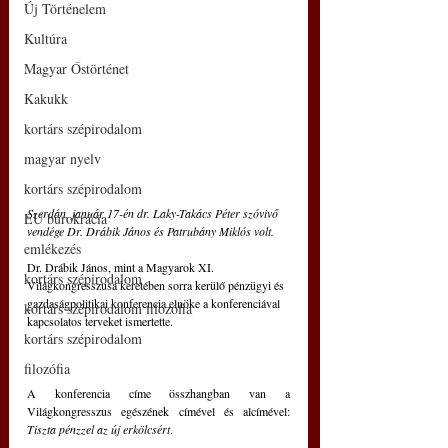
Új Történelem
Kultúra
Magyar Őstörténet
Kakukk
kortárs szépirodalom
magyar nyelv
kortárs szépirodalom
Szerdán, január 17-én dr. Laky-Takács Péter szóvivő 
EU bürokrácia
vendége Dr. Drábik János és Patrubány Miklós volt.
emlékezés
Dr. Drábik János, mint a Magyarok XI. 
kortárs szépirodalom
Világkongresszusa keretében sorra kerülő pénzügyi és 
gazdaságpolitikai konferencia elnöke a konferenciával 
kortárs szépirodalom filozófia
kapcsolatos terveket ismertette.
kortárs szépirodalom
filozófia
A konferencia címe összhangban van a 
Világkongresszus egészének címével és alcímével: 
Tiszta pénzzel az új erkölcsért
.