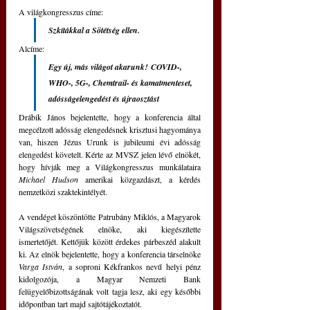
A világkongresszus címe: 
Szkítákkal a Sötétség ellen.
Alcíme: 
Egy új, más világot akarunk! COVID-, 
WHO-, 5G-, Chemtrail- és kamatmenteset, 
adósságelengedést és újraosztást
Drábik János bejelentette, hogy a konferencia által 
megcélzott adósság elengedésnek krisztusi hagyománya 
van, hiszen Jézus Urunk is jubileumi évi adósság 
elengedést követelt. Kérte az MVSZ jelen lévő elnökét, 
hogy hívják meg a Világkongresszus munkálataira 
Michael Hudson
 amerikai közgazdászt, a kérdés 
nemzetközi szaktekintélyét.
A vendéget köszöntötte Patrubány Miklós, a Magyarok 
Világszövetségének elnöke, aki kiegészítette 
ismertetőjét. Kettőjük között érdekes párbeszéd alakult 
ki. Az elnök bejelentette, hogy a konferencia társelnöke 
Varga István
, a soproni Kékfrankos nevű helyi pénz 
kidolgozója, a Magyar Nemzeti Bank 
felügyelőbizottságának volt tagja lesz, aki egy későbbi 
időpontban tart majd sajtótájékoztatót.