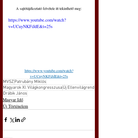
A sajtótájékoztató felvétele itt tekinthető meg:
https://www.youtube.com/watch?
v=UCuyNKFiJdE&t=25s
https://www.youtube.com/watch?
v=UCuyNKFiJdE&t=25s
MVSZ
Patrubány Miklós
Magyarok XI. Világkongresszusa
Új Ellenvilágrend
Drábik János
Magyar Idő
Új Történelem