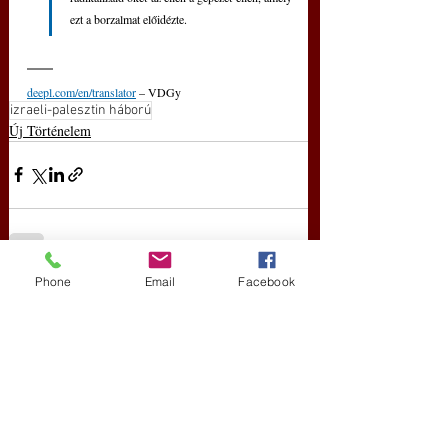
ezt a borzalmat előidézte.
deepl.com/en/translator
 – VDGy
izraeli-palesztin háború
Új Történelem
Phone
Email
Facebook
Friss bejegyzések
Az összes megtekintése