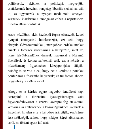
politikusok, akiknek a politikáját megvetjük, 
csatlakoznak hozzánk, rengeteg liberális szánalmat vált 
ki, és ugyanazok a nyugati médiumok, amelyek 
segítettek kialakítani a támogatást ehhez a népirtáshoz, 
hirtelen ellene fordulnak.
Azok közülünk, akik kezdettől fogva ellenezték Izrael 
nyugati támogatású holokausztját, ezt kell, hogy 
akarjuk. Üdvözölnünk kell, mert jobban érdekel minket 
ennek a tömeges atrocitásnak a befejezése, mint az, 
hogy felsőbbrendűnek érezzük magunkat a főáramú 
liberálisok és konzervatívoknál, akik ezt a kérdést a 
közvélemény figyelmének középpontjába állítják. 
Mindig is az volt a cél, hogy ezt a kérdést a politikai 
perifériáról a főáramba helyezzük; ez túl fontos ahhoz, 
hogy elzárjuk előle a kaput.
Ahogy ez a kérdés egyre nagyobb lendületet kap, 
szerepünk a történelmi igazságtalanságra való 
figyelemfelhívásról a vezetői szerepre fog átalakulni. 
Azoknak az embereknek a közösségeinkben, akiknek a 
figyelmét hirtelen erre a kérdésre irányítják, segítségre 
lesz szükségük ahhoz, hogy világos képet alkossanak 
arról, mi történt egész idő alatt.