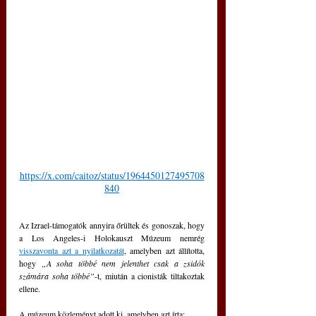
https://x.com/caitoz/status/1964450127495708
840
Az Izrael-támogatók annyira őrültek és gonoszak, hogy 
a Los Angeles-i Holokauszt Múzeum nemrég 
visszavonta azt a nyilatkozatát
, amelyben azt állította, 
hogy 
„A soha többé nem jelenthet csak a zsidók 
számára soha többé”
-t, miután a cionisták tiltakoztak 
ellene.
A múzeum közleményt adott ki, amelyben azt írta: 