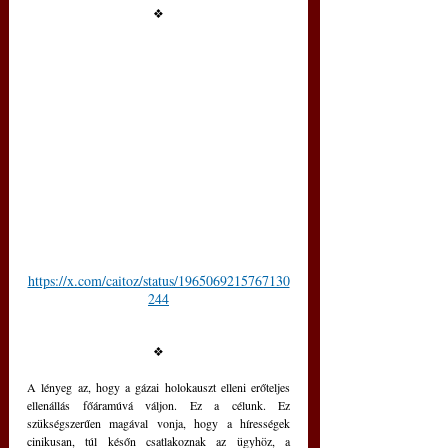
❖
https://x.com/caitoz/status/1965069215767130
244
❖
A lényeg az, hogy a gázai holokauszt elleni erőteljes 
ellenállás főáramúvá váljon. Ez a célunk. Ez 
szükségszerűen magával vonja, hogy a hírességek 
cinikusan, túl későn csatlakoznak az ügyhöz, a 