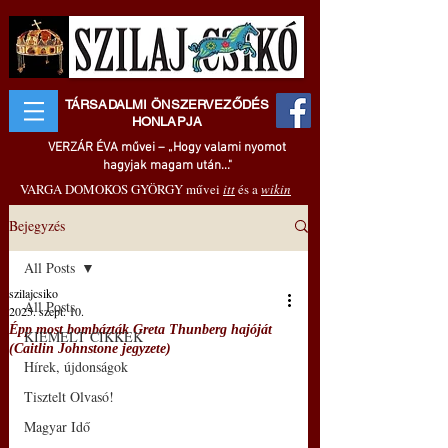
TÁRSADALMI ÖNSZERVEZŐDÉS
HONLAPJA
VERZÁR ÉVA művei – „Hogy valami nyomot
hagyjak magam után..."
VARGA DOMOKOS GYÖRGY művei
itt
és a
wikin
Bejegyzés
All Posts
szilajcsiko
All Posts
2025. szept. 10.
Épp most bombázták Greta Thunberg hajóját
KIEMELT CIKKEK
(Caitlin Johnstone jegyzete)
Hírek, újdonságok
Tisztelt Olvasó!
Magyar Idő