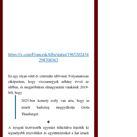
https://x.com/FranceskAlbs/status/1965202434
298708363
Ez egy olyan sötét és szürreális idővonal. Folyamatosan 
elképzelem, hogy visszamegyek néhány évvel az 
időben, és megpróbálom elmagyarázni valakinek 2019-
ből, hogy 
2025-ben komoly esély van arra, hogy az 
izraeli hadsereg meggyilkolja Greta 
Thunberget.
❖
A nyugati tisztviselők egymást túllicitálva fejezték ki 
legmélyebb részvétüket és együttérzésüket a hat izraeli 