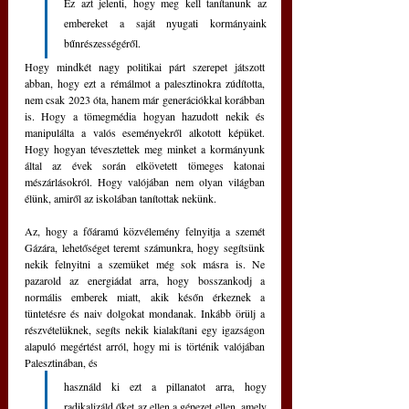
Ez azt jelenti, hogy meg kell tanítanunk az 
embereket a saját nyugati kormányaink 
bűnrészességéről.
Hogy mindkét nagy politikai párt szerepet játszott 
abban, hogy ezt a rémálmot a palesztinokra zúdította, 
nem csak 2023 óta, hanem már generációkkal korábban 
is. Hogy a tömegmédia hogyan hazudott nekik és 
manipulálta a valós eseményekről alkotott képüket. 
Hogy hogyan tévesztettek meg minket a kormányunk 
által az évek során elkövetett tömeges katonai 
mészárlásokról. Hogy valójában nem olyan világban 
élünk, amiről az iskolában tanítottak nekünk.
Az, hogy a főáramú közvélemény felnyitja a szemét 
Gázára, lehetőséget teremt számunkra, hogy segítsünk 
nekik felnyitni a szemüket még sok másra is. Ne 
pazarold az energiádat arra, hogy bosszankodj a 
normális emberek miatt, akik későn érkeznek a 
tüntetésre és naiv dolgokat mondanak. Inkább örülj a 
részvételüknek, segíts nekik kialakítani egy igazságon 
alapuló megértést arról, hogy mi is történik valójában 
Palesztinában, és 
használd ki ezt a pillanatot arra, hogy 
radikalizáld őket az ellen a gépezet ellen, amely 