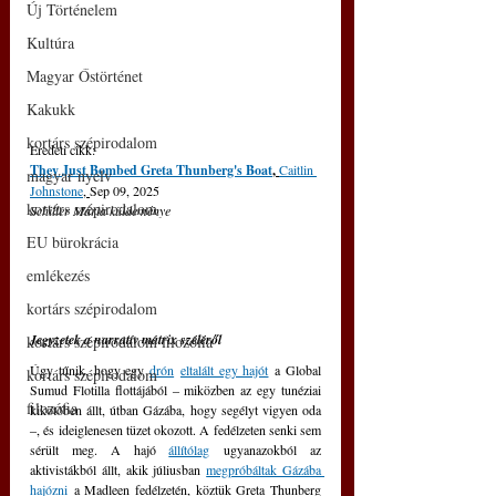
Új Történelem
Kultúra
Magyar Őstörténet
Kakukk
kortárs szépirodalom
Eredeti cikk: 
They Just Bombed Greta Thunberg's Boat
, 
Caitlin 
magyar nyelv
Johnstone
, 
Sep 09, 2025
kortárs szépirodalom
Schiller Mária küldeménye
EU bürokrácia
emlékezés
kortárs szépirodalom
Jegyzetek a narratív mátrix széléről
kortárs szépirodalom filozófia
Úgy tűnik, hogy egy 
drón
eltalált egy hajót
 a Global 
kortárs szépirodalom
Sumud Flotilla flottájából ‒ miközben az egy tunéziai 
filozófia
kikötőben állt, útban Gázába, hogy segélyt vigyen oda 
‒, és ideiglenesen tüzet okozott. A fedélzeten senki sem 
sérült meg. A hajó 
állítólag
 ugyanazokból az 
aktivistákból állt, akik júliusban 
megpróbáltak Gázába 
hajózni
 a Madleen fedélzetén, köztük Greta Thunberg 