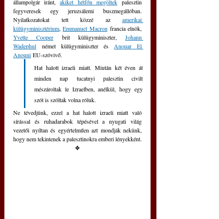
állampolgár iránt, 
akiket hétfőn megöltek
 palesztin 
fegyveresek egy jeruzsálemi buszmegállóban. 
Nyilatkozatokat tett közzé az 
amerikai 
külügyminisztérium
, 
Emmanuel Macron
 francia elnök, 
Yvette Cooper
 brit külügyminiszter, 
Johann 
Wadephul
 német külügyminiszter és 
Anouar El 
Anouni
 EU-szóvivő.
Hat halott izraeli miatt. Miután két éven át 
minden nap tucatnyi palesztin civilt 
mészároltak le Izraelben, anélkül, hogy egy 
szót is szóltak volna róluk.
Ne tévedjünk, ezzel a hat halott izraeli miatt való 
sírással és ruhadarabok tépésével a nyugati világ 
vezetői nyíltan és egyértelműen azt mondják nekünk, 
hogy nem tekintenek a palesztinokra emberi lényekként.
❖