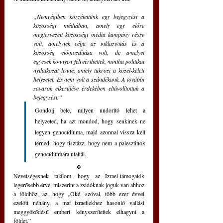
„Nemrégiben közzétettünk egy bejegyzést a 
közösségi médiában, amely egy előre 
megtervezett közösségi média kampány része 
volt, amelynek célja az inkluzivitás és a 
közösség előmozdítása volt, de amelyet 
egyesek könnyen félreérthettek, mintha politikai 
nyilatkozat lenne, amely tükrözi a közel-keleti 
helyzetet. Ez nem volt a szándékunk. A további 
zavarok elkerülése érdekében eltávolítottuk a 
bejegyzést.”
Gondolj bele, milyen undorító lehet a 
helyzeted, ha azt mondod, hogy senkinek ne 
legyen genocídiuma, majd azonnal vissza kell 
térned, hogy tisztázz, hogy nem a palesztinok 
genocídiumára utaltál.
❖
Nevetségesnek találom, hogy az Izrael-támogatók 
legerősebb érve, miszerint a zsidóknak joguk van ahhoz 
a földhöz, az, hogy „Oké, szóval, több ezer évvel 
ezelőtt néhány, a mai izraeliekhez hasonló vallási 
meggyőződésű embert kényszerítettek elhagyni a 
földet.”