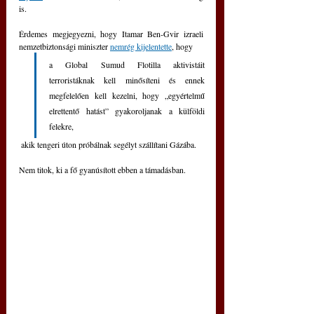
is.
Érdemes megjegyezni, hogy Itamar Ben-Gvir izraeli 
nemzetbiztonsági miniszter 
nemrég kijelentette
, hogy 
a Global Sumud Flotilla aktivistáit 
terroristáknak kell minősíteni és ennek 
megfelelően kell kezelni, hogy „egyértelmű 
elrettentő hatást” gyakoroljanak a külföldi 
felekre,
 akik tengeri úton próbálnak segélyt szállítani Gázába.
Nem titok, ki a fő gyanúsított ebben a támadásban.