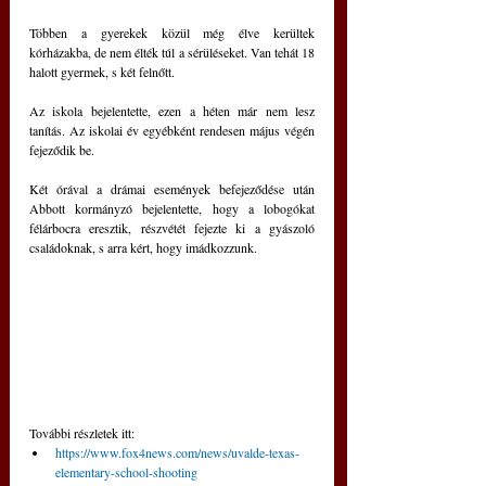
Többen a gyerekek közül még élve kerültek 
kórházakba, de nem élték túl a sérüléseket. Van tehát 18 
halott gyermek, s két felnőtt.
Az iskola bejelentette, ezen a héten már nem lesz 
tanítás. Az iskolai év egyébként rendesen május végén 
fejeződik be. 
Két órával a drámai események befejeződése után 
Abbott kormányzó bejelentette, hogy a lobogókat 
félárbocra eresztik, részvétét fejezte ki a gyászoló 
családoknak, s arra kért, hogy imádkozzunk.
További részletek itt:
https://www.fox4news.com/news/uvalde-texas-
elementary-school-shooting