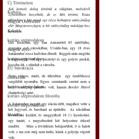
Új Történelem
Sok komoly dolog történik a világban, melyekről 
Kultúra
szívesebben beszélnék, de ez MA történt, Texas 
államban, s bár ennek egy része holnapra valószínűleg 
Magyar Őstörténet
elér Magyarországra, a hír valószínűleg másképp lesz 
Kakukk
keretezve.
kortárs szépirodalom
Dél Texasban, egy San Antoniótól 85 mérföldre, 
nyugatra eső városkában, Uvalde-ban, egy 18 éves 
magyar nyelv
fiatalember rossz kedvűen ébredt.  Reggeli után megölte 
kortárs szépirodalom
a nagyanyját, vett egy pisztolyt és egy golyós puskát, 
kocsiba ült, s elindult a városba. 
EU bürokrácia
Nem világos, miért, de útközben  egy rendőrkocsi 
emlékezés
szegődött nyomába. Egyes szemtanúk szerint nem a 
kortárs szépirodalom
helyi rendőrség járműve volt, hanem 
Border Patrol
(határőrség) autó.
kortárs szépirodalom filozófia
A fiatalember megállt egy iskola előtt, magához vette a 
kortárs szépirodalom
két fegyvert, és berohant az épületbe.  Az iskolában 
filozófia
lövöldözni kezdett, és meggyilkolt 18 (!) kisiskolást, 
egy tanárt, s megsebesített két helyszínre érkező 
rendőrt.     Mire a lövöldözés befejeződött, ő is halott 
volt, s ma este még nem tudni, kinek a golyója végzett 
vele.