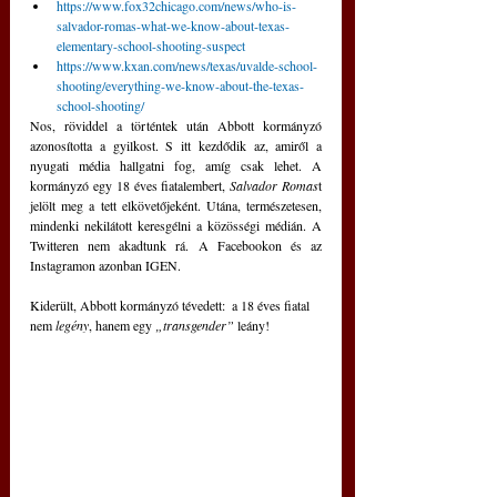
https://www.fox32chicago.com/news/who-is-
salvador-romas-what-we-know-about-texas-
elementary-school-shooting-suspect
https://www.kxan.com/news/texas/uvalde-school-
shooting/everything-we-know-about-the-texas-
school-shooting/
Nos, röviddel a történtek után Abbott kormányzó 
azonosította a gyilkost. S itt kezdődik az, amiről a 
nyugati média hallgatni fog, amíg csak lehet. A 
kormányzó egy 18 éves fiatalembert, 
Salvador Romas
t 
jelölt meg a tett elkövetőjeként. Utána, természetesen, 
mindenki nekilátott keresgélni a közösségi médián. A 
Twitteren nem akadtunk rá. A Facebookon és az 
Instagramon azonban IGEN.
Kiderült, Abbott kormányzó tévedett:  a 18 éves fiatal 
nem 
legény
, hanem egy 
„transgender” 
leány!