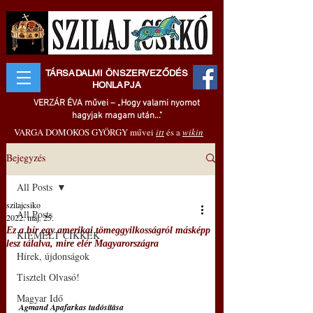
TÁRSADALMI ÖNSZERVEZŐDÉS
HONLAPJA
VERZÁR ÉVA művei – „Hogy valami nyomot
hagyjak magam után..."
VARGA DOMOKOS GYÖRGY művei
itt
és a
wikin
Bejegyzés
All Posts
szilajcsiko
All Posts
2022. máj. 25.
Ez a hír egy amerikai tömeggyilkosságról másképp
KIEMELT CIKKEK
lesz tálalva, mire elér Magyarországra
Hírek, újdonságok
Tisztelt Olvasó!
Magyar Idő
Agmand Apafarkas tudósítása