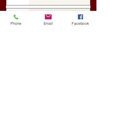
Darai Lajos: Naplóbölcsességeim
(2018)
Phone
Email
Facebook
Kultúra
aug. 2.
A Rothschildok és a Pentagon
bizalmas feljegyzése: „Hét ország
kiiktatása… Irán végleges
legyőzése”
Új Történelem
aug. 1.
Geostratégiai dosszié: a háború,
amely megváltoztatta a hatalom
földrajzát (Laala Bechetoula