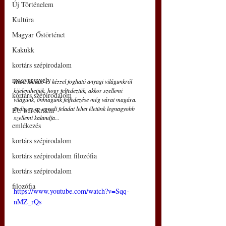
Új Történelem
Kultúra
Magyar Őstörténet
Kakukk
kortárs szépirodalom
magyar nyelv
Ha a látható és kézzel fogható anyagi világunkról 
kijelenthetjük, hogy felfedeztük, akkor szellemi 
kortárs szépirodalom
világunk, önmagunk felfedezése még várat magára. 
Pedig ez az egyedi feladat lehet életünk legnagyobb 
EU bürokrácia
szellemi kalandja... 
emlékezés
kortárs szépirodalom
kortárs szépirodalom filozófia
kortárs szépirodalom
filozófia
https://www.youtube.com/watch?v=Sqq-
nMZ_rQs