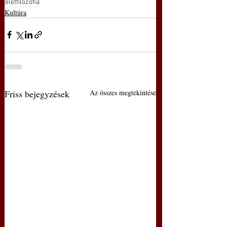
életfilozófia
Kultúra
Friss bejegyzések
Az összes megtekintése