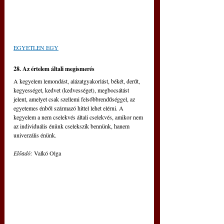
EGYETLEN EGY
28. Az értelem általi megismerés 
A kegyelem lemondást, alázatgyakorlást, békét, derűt, 
kegyességet, kedvet (kedvességet), megbocsátást 
jelent, amelyet csak szellemi felsőbbrendűséggel, az 
egyetemes énből származó hittel lehet elérni. A 
kegyelem a nem cselekvés általi cselekvés, amikor nem 
az individuális énünk cselekszik bennünk, hanem 
univerzális énünk.
Előadó: 
Valkó Olga