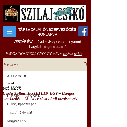
TÁRSADALMI ÖNSZERVEZŐDÉS
HONLAPJA
VERZÁR ÉVA művei – „Hogy valami nyomot
hagyjak magam után..."
VARGA DOMOKOS GYÖRGY művei
itt
és a
wikin
Bejegyzés
All Posts
szilajcsiko
All Posts
2022. jan. 27.
Hajdu Zoltán: EGYETLEN EGY – Hangos
KIEMELT CIKKEK
elmélkedés – 28. Az értelem általi megismerés
Hírek, újdonságok
Tisztelt Olvasó!
Magyar Idő