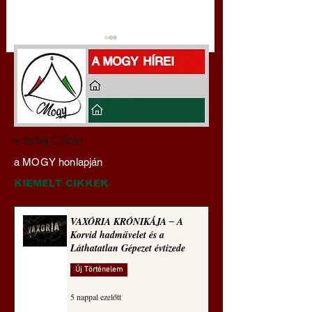
Darai Lajos:
Gyimóthy Gábor
a Szilaj Csikón
Naplóbölcsességeim
nyelvművelő gúnyv
a MOGY honlapján
(2025)
sorozata (1773)
KIEMELT CIKKEK
VAXÓRIA KRÓNIKÁJA ‒ A
Korvid hadművelet és a
Láthatatlan Gépezet évtizede
Új Történelem
5 nappal ezelőtt