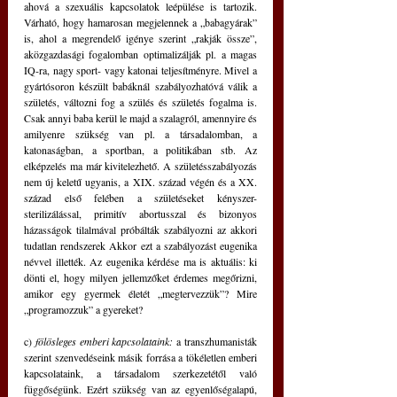
ahová a szexuális kapcsolatok leépülése is tartozik. 
Várható, hogy hamarosan megjelennek a „babagyárak” 
is, ahol a megrendelő igénye szerint „rakják össze”, 
aközgazdasági fogalomban optimalizálják pl. a magas 
IQ-ra, nagy sport- vagy katonai teljesítményre. Mivel a 
gyártósoron készült babáknál szabályozhatóvá válik a 
születés, változni fog a szülés és születés fogalma is. 
Csak annyi baba kerül le majd a szalagról, amennyire és 
amilyenre szükség van pl. a társadalomban, a 
katonaságban, a sportban, a politikában stb. Az 
elképzelés ma már kivitelezhető. A születésszabályozás 
nem új keletű ugyanis, a XIX. század végén és a XX. 
század első felében a születéseket kényszer-
sterilizálással, primitív abortusszal és bizonyos 
házasságok tilalmával próbálták szabályozni az akkori 
tudatlan rendszerek Akkor ezt a szabályozást eugenika 
névvel illették. Az eugenika kérdése ma is aktuális: ki 
dönti el, hogy milyen jellemzőket érdemes megőrizni, 
amikor egy gyermek életét „megtervezzük”? Mire 
„programozzuk” a gyereket?
c) 
fölösleges emberi kapcsolataink:
 a transzhumanisták 
szerint szenvedéseink másik forrása a tökéletlen emberi 
kapcsolataink, a társadalom szerkezetétől való 
függőségünk. Ezért szükség van az egyenlőségalapú, 