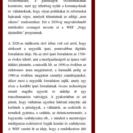
összeomlására, a gazdaságok összeomlásának 
kezelésére, mert így lehetőség nyílik a kormányoknak 
és vállalatoknak, hogy olyan politikákat és reformokat 
hajtsanak végre, amelyek túlmutatnak az eddigi 
„
nem 
sikeres” rendszereken. Ezt a 2030-ig megvalósítandó 
intézkedési csomagot nevezte el a WEF 
„
Nagy 
újraindítás” programnak. 
A 2020-as találkozón első ízben volt szó arról, hogy 
elérkezett a negyedik ipari, pontosabban digitális 
forradalom ideje. Ha az első ipari forradalom az 1760-
as évekre tehető, ami a mezőgazdaságról az iparra való 
átállást jelentette, a második kb. az 1890-es években az 
elektromos áram megjelenését, a harmadik pedig az 
1980-as években megjelent személyi számítógépeket, 
akkor most a negyedik forradalom zajlik, amely egy 
része a korábbi ipari forradalmak összes technológiai 
elemét magába egyesíti és alakítja át egy 
transzhumanista valósággá. A gyakorlatban ez azt 
jelenti, hogy várhatóan egyetlen hálózati irányítás alá 
kerülnek a pénzügyek, a vállalatok, az eszközök és 
termékek gyártása, a szállítás, az élelmiszertermelés, a 
fogyasztás szabályozása stb., s mindezt a mesterséges 
intelligencia eszközeivel fogják kezelni és szabályozni. 
A WEF szerint itt az ideje, hogy a rendelkezésre álló 