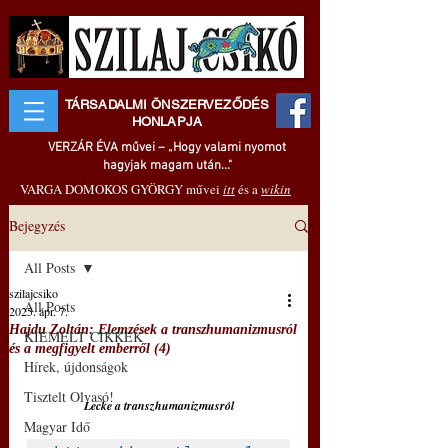
TÁRSADALMI ÖNSZERVEZŐDÉS
HONLAPJA
VERZÁR ÉVA művei – „Hogy valami nyomot
hagyjak magam után..."
VARGA DOMOKOS GYÖRGY művei
itt
és a
wikin
Bejegyzés
All Posts
szilajcsiko
All Posts
2025. ápr. 7.
Hajdu Zoltán: Elemzések a transzhumanizmusról
KIEMELT CIKKEK
és a megfigyelt emberről (4)
Hírek, újdonságok
Tisztelt Olvasó!
Lecke a transzhumanizmusról
Magyar Idő