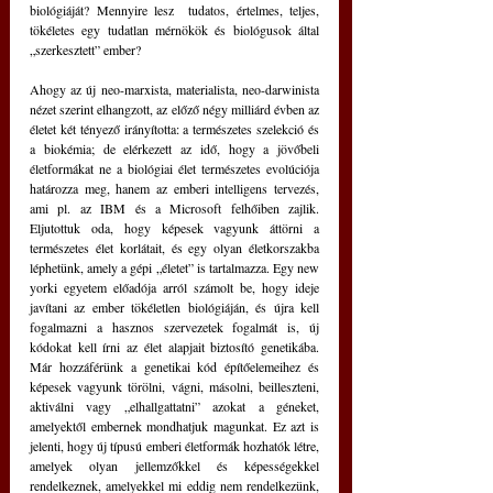
biológiáját? Mennyire lesz  tudatos, értelmes, teljes, 
tökéletes egy tudatlan mérnökök és biológusok által 
„szerkesztett” ember? 
Ahogy az új neo-marxista, materialista, neo-darwinista 
nézet szerint elhangzott, az előző négy milliárd évben az 
életet két tényező irányította: a természetes szelekció és 
a biokémia; de elérkezett az idő, hogy a jövőbeli 
életformákat ne a biológiai élet természetes evolúciója 
határozza meg, hanem az emberi intelligens tervezés, 
ami pl. az IBM és a Microsoft felhőiben zajlik. 
Eljutottuk oda, hogy képesek vagyunk áttörni a 
természetes élet korlátait, és egy olyan életkorszakba 
léphetünk, amely a gépi „életet” is tartalmazza. Egy new 
yorki egyetem előadója arról számolt be, hogy ideje 
javítani az ember tökéletlen biológiáján, és újra kell 
fogalmazni a hasznos szervezetek fogalmát is, új 
kódokat kell írni az élet alapjait biztosító genetikába. 
Már hozzáférünk a genetikai kód építőelemeihez és 
képesek vagyunk törölni, vágni, másolni, beilleszteni, 
aktiválni vagy „elhallgattatni” azokat a géneket, 
amelyektől embernek mondhatjuk magunkat. Ez azt is 
jelenti, hogy új típusú emberi életformák hozhatók létre, 
amelyek olyan jellemzőkkel és képességekkel 
rendelkeznek, amelyekkel mi eddig nem rendelkezünk, 