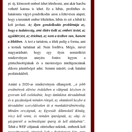
pl. új, klónozott embert lehet létrehozni, ami akár harcba 
vethető katona is lehet. Ez a hibás, profitéhes és 
hatalomra vágyó gondolkodás azon a feltevésen alapul, 
hogy a teremtett ember tökéletlen, hibás és ezt a hibát ki 
kell javítani. 
Az ilyen gondolkodás problémája az, 
hogy a tudatosság, ami életre kelti az emberi testet, az 
együttérzést, az értelmet, az nem a testben van, hanem 
a lélekben.
 A test a tartalom, a lélek pedig a forma, ami 
a testnek tartalmat ad. Nem fordítva. Mégis, mivel 
magyarázható, hogy egy ilyen nemzetközi 
rendezvényen annyira fontos legyen a 
géntechnológiának és a mesterséges intelligenciának 
ekkora jelentőséget adni. Semmi másért, csak hatalmi 
profitérdekből. 
Amint a 2020-as rendezvényen elhangzott, 
„a jobb 
eredmények elérése érdekében a világnak közösen és 
gyorsan kell cselekednie, hogy átalakítsa társadalmak 
és a gazdaságok minden rétegét, az oktatástól kezdve a 
társadalmi szerződéseken át a munkakörülményekig. 
Minden országnak, az Egyesült Államoktól Kínáig, 
részt kell venni, és minden iparágnak, az olaj- és 
gázipartól a technológiai iparig át kell alakulnia”.
Tehát a WEF céljainak eléréséhez nekünk, emberek kell 
megváltoznunk, lépnünk kell a digitalizáció fele, még 