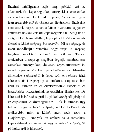
Érzelmi intelligencia adja meg például azt az 
alkalmazkodó képességünket, amelyekkel érzéseinket 
és érzelmeinket ki tudjuk fejezni, és ez az egyik 
legígéretesebb erő és támasz az életünkben. Érzéseink 
által állunk kapcsolatban a külső kvantumvilággal és 
embertársainkkal, értelmi képességünk által pedig belső 
világunkkal. Nem véletlen, hogy pl. a filozófia ismeri és 
elemzi a külső szépség összetevőit. Mi a szépség, és 
miért mondhatjuk valamire, hogy szép? A szépség 
fogalma rendkívül sokrétű és változó. Tágabb 
értelemben a szépség magában foglalja mindazt, ami 
esztétikai élményt kelt, de ezen képes túlmutatni is, 
mivel gyakran érzelmi, pszichológiai és filozófiai 
dimenziók szépségéről is lehet szó. A szépség tehát 
lehet esztétikai szépség: pl. a műalkotás, a táj, az ember, 
ahol és amikor az öt érzékszervünk észlelései és 
tapasztalatai hozzájárulnak az esztétikai élményhez. De 
lehet szó belső szépségről is, pl. kedvességről, jóságról, 
az empátiáról, őszinteségről stb.. Sok kultúrában úgy 
tartják, hogy a belső szépség sokkal tartósabb és 
értékesebb, mint a külső, mert ezek azok a 
tulajdonságok, amelyek az emberi és a társadalmi 
kapcsolatokat formálják. Ahogy a változó szépségről, 
pl. kultúráról is lehet szó.