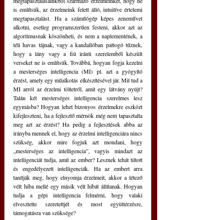
megtapasztalásainkból származó érzelmeinket, hogy ne 
is említsük, az érzelmeink felett álló, intuitíve értelemi 
megtapasztalást. Ha a számítógép képes zeneművet 
alkotni, esetleg programszerűen festeni, akkor azt az 
algoritmusnak köszönheti, és nem a naplementének, a 
téli havas tájnak, vagy a kandallóban pattogó tűznek, 
hogy a lány vagy a fiú iránti szerelemből készült 
verseket ne is említsük. Továbbá, hogyan fogja kezelni 
a mesterséges intelligencia (MI) pl. azt a gyógyító 
érzést, amely egy műalkotás elkészítésével jár. Mit tud a 
MI arról az érzelmi töltetről, amit egy látvány nyújt? 
Talán két mesterséges intelligencia szerelmes lesz 
egymásba? Hogyan lehet bizonyos érzelmekre eszközt 
kifejleszteni, ha a fejlesztő mérnök még nem tapasztalta 
meg azt az érzést? Ha pedig a fejlesztések abba az 
irányba mennek el, hogy az érzelmi intelligenciára nincs 
szükség, akkor mire fogjuk azt mondani, hogy 
„mesterséges az intelligencia”, vagyis mindazt az 
intelligenciát tudja, amit az ember? Lesznek tehát tiltott 
és engedélyezett intelligenciák. Ha az embert arra 
tanítják meg, hogy elnyomja érzelmeit, akkor a létező 
vélt hiba mellé egy másik vélt hibát állítanak. Hogyan 
tudja a gépi intelligencia felmérni, hogy valaki 
elvesztette szeretettjét és most együttérzésre, 
támogatásra van szüksége? 