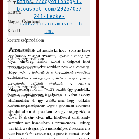
https://egyetlenegy1.
Új Történelem
blogspot.com/2025/03/
Kultúra
241-lecke-
Magyar Őstörténet
transzhumanizmusrol.h
Kakukk
tml
kortárs szépirodalom
A
magyar nyelv
 Ramh szabály azt mondja ki, hogy “soha ne hagyj 
egy komoly válságot elveszni”, ugyanis a válság egy 
kortárs szépirodalom
olyan lehetőség, amikor azokat a dolgokat lehet 
megvalósítani, amelyekre korábban nem volt lehetőség. 
EU bürokrácia
Megjegyzés: a háborúk és a forradalmak szándékos 
emlékezés
kirobbantása is válságkezelési, illetve a meglévő piacok 
átrendezési céljából történnek.
 A 2020-as 
kortárs szépirodalom
Világgazdasági Fórum (WEF) vezetői úgy gondolták, 
hogy a Covid-járvány is alkalmas a Rahm szabály 
kortárs szépirodalom filozófia
alkalmazására, és így eszköz arra, hogy radikális 
kortárs szépirodalom
változtatásokat hajtsanak végre a globalizált kapitalista 
társadalmakban és piacokon. Ahogy megjegezték, a 
filozófia
Covid-19 járvány olyan ritka lehetőséget kínál, amely 
semmihez sem hasonlítható a történelemben. Szükség 
van tehát a válságra, pl. a munkahelyek elvesztésére, a 
vállalkozások felszámolására, a globális ellátási láncok 