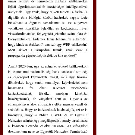
óriási nemzeti és nemzetközi digitális adatbázisokat 
fejlett algoritmusokkal és mesterséges intelligenciával 
irányítsák. Úgy vélik, hogy el kell tüntetni a fizikai, a 
digitális és a biológiai közötti határokat, vagyis ideje 
kialakítani a digitális társadalmat is. Ez a jövőre 
vonatkozó hozzáállás felelőtlen és kockázatos, mivel 
visszafordíthatatlan fenyegetést jelenthet számunkra és 
környezetünkre. Érdemes lenne feltennünk a kérdést, 
hogy kinek az érdekeiről van szó egy WEF-találkozón? 
Mert akiket a színpadon látunk, azok csak a 
propaganda-gépezet képviselői, de ki a rendező? 
Amint 2020-ban, úgy az utána következő találkozókon 
is számos multinacionális cég, bank, tanácsadó stb. cég 
és cégcsoport képviselteti magát, akik úgy hoznak 
döntéseket, hogy senki, semmilyen képviselettel nem 
hatalmazta fel őket. Kívülről úriemberek 
tanácskozásának látszik, amolyan kávéházi 
beszélgetésnek, de valójában nem az. Ugyanis az 
elhangzó javaslatok elfogadása előre
megszervezett és 
szándékos. Hogy az intézkedések húsbavágók, azt az is 
bizonyítja, hogy 2019-ben a WEF és az Egyesült 
Nemzetek aláírtak egy megállapodást, amely tartalmazza 
a közösen elérendő célokat 2030-ra. Az elfogadott 
dokumentum neve az Egyesült Nemzetek Fenntartható 