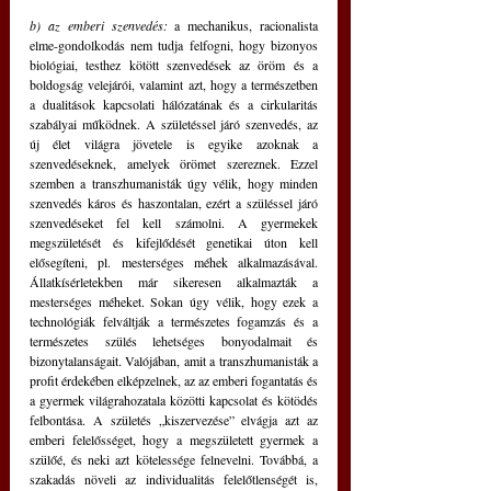
b) az emberi szenvedés:
 a mechanikus, racionalista 
elme-gondolkodás nem tudja felfogni, hogy bizonyos 
biológiai, testhez kötött szenvedések az öröm és a 
boldogság velejárói, valamint azt, hogy a természetben 
a dualitások kapcsolati hálózatának és a cirkularitás 
szabályai működnek. A születéssel járó szenvedés, az 
új élet világra jövetele is egyike azoknak a 
szenvedéseknek, amelyek örömet szereznek. Ezzel 
szemben a transzhumanisták úgy vélik, hogy minden 
szenvedés káros és haszontalan, ezért a szüléssel járó 
szenvedéseket fel kell számolni. A gyermekek 
megszületését és kifejlődését genetikai úton kell 
elősegíteni, pl. mesterséges méhek alkalmazásával. 
Állatkísérletekben már sikeresen alkalmazták a 
mesterséges méheket. Sokan úgy vélik, hogy ezek a 
technológiák felváltják a természetes fogamzás és a 
természetes szülés lehetséges bonyodalmait és 
bizonytalanságait. Valójában, amit a transzhumanisták a 
profit érdekében elképzelnek, az az emberi fogantatás és 
a gyermek világrahozatala közötti kapcsolat és kötödés 
felbontása. A születés „kiszervezése” elvágja azt az 
emberi felelősséget, hogy a megszületett gyermek a 
szülőé, és neki azt kötelessége felnevelni. Továbbá, a 
szakadás növeli az individualitás felelőtlenségét is, 