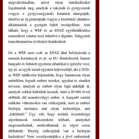
megvalósításában, mivel olyan intézkedéseket 
fogalmaztak meg, amelyek a vakcinák és gyógyszerek 
(vagyis a gyógyszergyárak) kutatását támogatják, 
ideértve az új génterápiák (vagyis a kísérletek) általános 
alkalmazását a gyengén fejlett országokban. Ami 
látható, hogy a WEF és az ENSZ együttműködése 
nemzetközi szinten teszi lehetővé a digitális, felügyeleti 
transzhumanista civilizáció kialakulását.
De a WEF nem csak az ENSZ által befolyásolja a 
nemzeti kormányok és pl. az EU döntéshozóit, hanem 
hangadó és futtatott egyetemi előadókat is igénybe vesz, 
így pl. az egyik izraeli egyetem képviselőjét, aki a 2020-
as WEF találkozón bejelentette, hogy hamarosan olyan 
mértékben fogunk emberi testeket, agyakat és elméket 
tervezni, amelyek az embert olyan fajjá alakítják át, 
amelyek sokkal különbek lesznek, mint a 40 000 évvel 
előttünk élő neandervölgyi ember. A hangadó szerint 
radikális változásokra van szükségünk, mert az emberi 
biológia mostanra már olyan technológia, ami 
„feltörhető.” Úgy véli, hogy testünk összetettsége 
algoritmusok rendszereként leírható, amelyeket 
megismerhetünk, módosíthatunk, és végső soron 
átírhatunk. Tényleg szükségünk van a biológiai 
hackelésre? Nem veszélyeztetjük-e a jövő emberének 