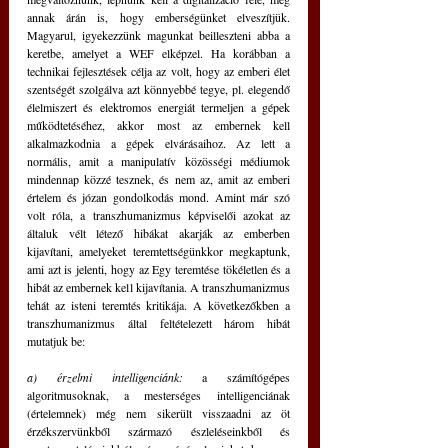
annak árán is, hogy emberségünket elveszítjük. 
Magyarul, igyekezzünk magunkat beilleszteni abba a 
keretbe, amelyet a WEF elképzel. Ha korábban a 
technikai fejlesztések célja az volt, hogy az emberi élet 
szentségét szolgálva azt könnyebbé tegye, pl. elegendő 
élelmiszert és elektromos energiát termeljen a gépek 
működtetéséhez, akkor most az embernek kell 
alkalmazkodnia a gépek elvárásaihoz. Az lett a 
normális, amit a manipulatív közösségi médiumok 
mindennap közzé tesznek, és nem az, amit az emberi 
értelem és józan gondolkodás mond. Amint már szó 
volt róla, a transzhumanizmus képviselői azokat az 
általuk vélt létező hibákat akarják az emberben 
kijavítani, amelyeket teremtettségünkkor megkaptunk, 
ami azt is jelenti, hogy az Egy teremtése tökéletlen és a 
hibát az embernek kell kijavítania. A transzhumanizmus 
tehát az isteni teremtés kritikája. A következőkben a 
transzhumanizmus által feltételezett három hibát 
mutatjuk be:
a) érzelmi intelligenciánk:
 a számítógépes 
algoritmusoknak, a mesterséges intelligenciának 
(értelemnek) még nem sikerült visszaadni az öt 
érzékszervünkből származó észleléseinkből és 