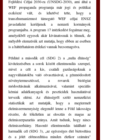
Fejlődési Céljai 2030-ra (UNSDG-2030), ami által a 
WEF propaganda programja már jogi és politikai 
eszközzé vált, és lehetővé tette, hogy a 
transzhumanizmust támogató WEF céljai ENSZ 
javaslatként kerüljenek a nemzeti kormányok 
programjaiba. A program 17 intézkedést fogalmaz meg, 
amelyekből egyesek akár kívánatosnak is tűnnek, de 
mélyebb elemzésük azt mutatja, hogy ebben az esetben 
is a háttérhatalom érdekei vannak becsomagolva. 
Például a második cél (SDG 2) a „nulla éhínség” 
kivitelezésében a sorok között ellentmondás szerepel, 
mivel a célt a kis, családi gazdaságoknak a 
nagyvállalatokba való olvasztásával, a génmódosított 
növénytermesztéssel, a rovarok biológiai 
módosításának alkalmazásával, valamint speciális 
kémiai adalékanyagok és peszticidek használatával 
tervezik elérni. Az éhínségről szóló nemzetközi 
statisztikák azt mutatják, hogy a megtermelt 
élelmiszermennyiség elegendő lenne a Föld lakossága 
részére, de tökéletlen az elosztás és magas az 
élelmiszerpazarlás aránya. Amit tudunk, hogy nincs 
élelmiszerhiány. Hasonló ellentmondás található a 
harmadik cél (SDG 3), „az egészséges élet biztosítása 
és a jólét előmozdítása minden életkor számára” 