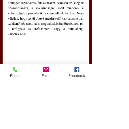
homogén társadalmak kialakítására. Nincsen szükség az 
önazonosságra, a sokszínűségre, mert mindezek a 
különbségek a problémák, a szenvedések forrásai. Nem 
véletlen, hogy az új típusú megfigyelő kapitalizmusban 
az ellenőrzés maximális megvalósítására törekednek, pl. 
a térfigyelő és arcfelismerő, vagy a munkahelyi 
kamerák által.
Phone
Email
Facebook
A szerző nyomtatásban megjelent könyvei