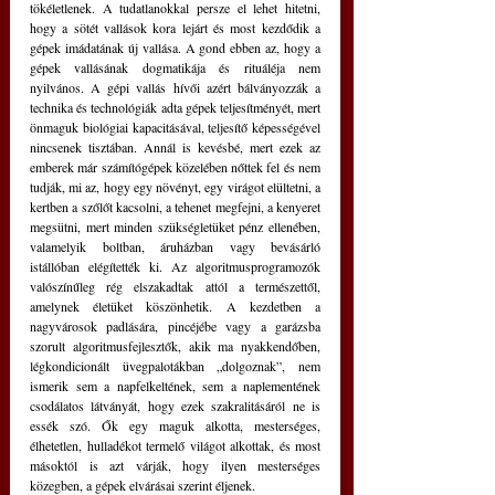
tökéletlenek. A tudatlanokkal persze el lehet hitetni, 
hogy a sötét vallások kora lejárt és most kezdődik a 
gépek imádatának új vallása. A gond ebben az, hogy a 
gépek vallásának dogmatikája és rituáléja nem 
nyilvános. A gépi vallás hívői azért bálványozzák a 
technika és technológiák adta gépek teljesítményét, mert 
önmaguk biológiai kapacitásával, teljesítő képességével 
nincsenek tisztában. Annál is kevésbé, mert ezek az 
emberek már számítógépek közelében nőttek fel és nem 
tudják, mi az, hogy egy növényt, egy virágot elültetni, a 
kertben a szőlőt kacsolni, a tehenet megfejni, a kenyeret 
megsütni, mert minden szükségletüket pénz ellenében, 
valamelyik boltban, áruházban vagy bevásárló 
istállóban elégítették ki. Az algoritmusprogramozók 
valószínűleg rég elszakadtak attól a természettől, 
amelynek életüket köszönhetik. A kezdetben a 
nagyvárosok padlására, pincéjébe vagy a garázsba 
szorult algoritmusfejlesztők, akik ma nyakkendőben, 
légkondicionált üvegpalotákban 
„
dolgoznak
”
, nem 
ismerik sem a napfelkeltének, sem a naplementének 
csodálatos látványát, hogy ezek szakralitásáról ne is 
essék szó. Ők egy maguk alkotta, mesterséges, 
élhetetlen, hulladékot termelő világot alkottak, és most 
másoktól is azt várják, hogy ilyen mesterséges 
közegben, a gépek elvárásai szerint éljenek. 