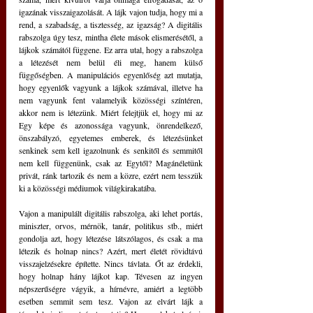
igazának visszaigazolását. A lájk vajon tudja, hogy mi a 
rend, a szabadság, a tisztesség, az igazság? A digitális 
rabszolga úgy tesz, mintha élete mások elismerésétől, a 
lájkok számától függene. Ez arra utal, hogy a rabszolga 
a létezését nem belül éli meg, hanem külső 
függőségben. A manipulációs egyenlőség azt mutatja, 
hogy egyenlők vagyunk a lájkok számával, illetve ha 
nem vagyunk fent valamelyik közösségi színtéren, 
akkor nem is létezünk. Miért felejtjük el, hogy mi az 
Egy képe és azonossága vagyunk, önrendelkező, 
önszabályzó, egyetemes emberek, és létezésünket 
senkinek sem kell igazolnunk és senkitől és semmitől 
nem kell függenünk, csak az Egytől? Magánéletünk 
privát, ránk tartozik és nem a közre, ezért nem tesszük 
ki a közösségi médiumok világkirakatába. 
Vajon a manipulált digitális rabszolga, aki lehet portás, 
miniszter, orvos, mérnök, tanár, politikus stb., miért 
gondolja azt, hogy létezése látszólagos, és csak a ma 
létezik és holnap nincs? Azért, mert életét rövidtávú 
visszajelzésekre építette. Nincs távlata. Őt az érdekli, 
hogy holnap hány lájkot kap. Tévesen az ingyen 
népszerűségre vágyik, a hírnévre, amiért a legtöbb 
esetben semmit sem tesz. Vajon az elvárt lájk a 