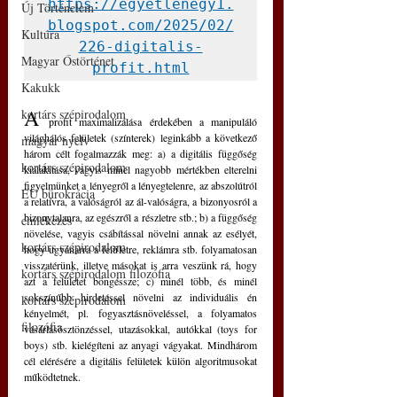
https://egyetlenegy1.
Új Történelem
blogspot.com/2025/02/
Kultúra
226-digitalis-
Magyar Őstörténet
profit.html
Kakukk
A 
kortárs szépirodalom
profit maximalizálása érdekében a manipuláló 
világhálós felületek (színterek) leginkább a következő 
magyar nyelv
három célt fogalmazzák meg: a) a digitális függőség 
kortárs szépirodalom
kialakítása, vagyis minél nagyobb mértékben elterelni 
figyelmünket a lényegről a lényegtelenre, az abszolútról 
EU bürokrácia
a relatívra, a valóságról az ál-valóságra, a bizonyosról a 
bizonytalanra, az egészről a részletre stb.; b) a függőség 
emlékezés
növelése, vagyis csábítással növelni annak az esélyét, 
kortárs szépirodalom
hogy ugyanarra a felületre, reklámra stb. folyamatosan 
visszatérünk, illetve másokat is arra veszünk rá, hogy 
kortárs szépirodalom filozófia
azt a felületet böngéssze; c) minél több, és minél 
sokszínűbb hirdetéssel növelni az individuális én 
kortárs szépirodalom
kényelmét, pl. fogyasztásnöveléssel, a folyamatos 
filozófia
vásárlásösztönzéssel, utazásokkal, autókkal (toys for 
boys) stb. kielégíteni az anyagi vágyakat. Mindhárom 
cél elérésére a digitális felületek külön algoritmusokat 
működtetnek. 