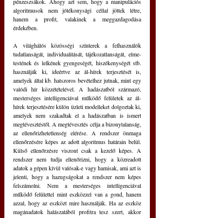
pénzeszsákok. Ahogy azt sem, hogy a manipulációs 
algoritmusok nem jótékonysági céllal jöttek létre, 
hanem a profit, valakinek a meggazdagodása 
érdekében. 
A világhálós közösségi színterek a felhasználók 
tudatlanságát, individualitását, tájékozatlanságát, elme-
testének és lelkének gyengeségét, hiszékenységét stb. 
használják ki, ideértve az ál-hírek terjesztését is, 
amelyek által kb. hatszoros bevételhez jutnak, mint egy 
valódi hír közzétételével. A hadászatból származó, 
mesterséges intelligenciával működő felületek az ál-
hírek terjesztésére külön üzleti modelleket dolgoztak ki, 
amelyek nem szakadtak el a hadászatban is ismert 
megtévesztéstől. A megtévesztés célja a bizonytalanság, 
az ellenőrizhetetlenség elérése. A rendszer önmaga 
ellenőrzésére képes az adott algoritmus határain belül. 
Külső ellenőrzésre viszont csak a kezelő képes. A 
rendszer nem tudja ellenőrizni, hogy a közreadott 
adatok a gépen kívül valósak-e vagy hamisak, ami azt is 
jelenti, hogy a hazugságokat a rendszer nem képes 
felszámolni. Nem a mesterséges intelligenciával 
működő felülettel mint eszközzel van a gond, hanem 
azzal, hogy az eszközt mire használják. Ha az eszköz 
magánadatok halászatából profitra tesz szert, akkor 