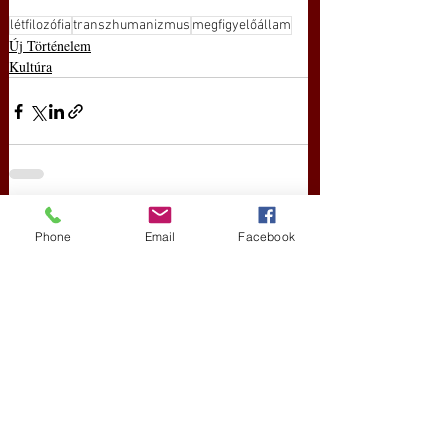
létfilozófia
transzhumanizmus
megfigyelőállam
Új Történelem
Kultúra
Friss bejegyzések
Az összes megtekintése
Phone
Email
Facebook