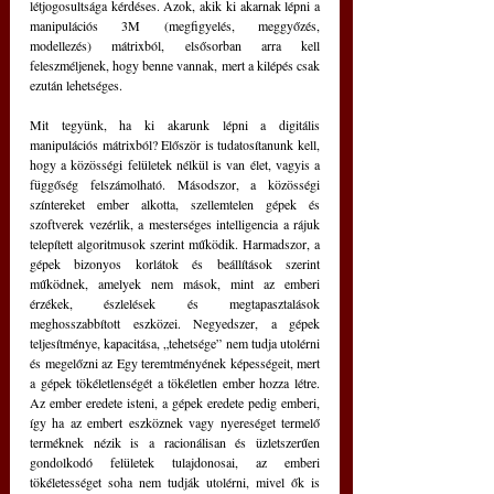
létjogosultsága kérdéses. Azok, akik ki akarnak lépni a 
manipulációs 3M (megfigyelés, meggyőzés, 
modellezés) mátrixból, elsősorban arra kell 
feleszméljenek, hogy benne vannak, mert a kilépés csak 
ezután lehetséges.
Mit tegyünk, ha ki akarunk lépni a digitális 
manipulációs mátrixból? Először is tudatosítanunk kell, 
hogy a közösségi felületek nélkül is van élet, vagyis a 
függőség felszámolható. Másodszor, a közösségi 
színtereket ember alkotta, szellemtelen gépek és 
szoftverek vezérlik, a mesterséges intelligencia a rájuk 
telepített algoritmusok szerint működik. Harmadszor, a 
gépek bizonyos korlátok és beállítások szerint 
működnek, amelyek nem mások, mint az emberi 
érzékek, észlelések és megtapasztalások 
meghosszabbított eszközei. Negyedszer, a gépek 
teljesítménye, kapacitása, „tehetsége” nem tudja utolérni 
és megelőzni az Egy teremtményének képességeit, mert 
a gépek tökéletlenségét a tökéletlen ember hozza létre. 
Az ember eredete isteni, a gépek eredete pedig emberi, 
így ha az embert eszköznek vagy nyereséget termelő 
terméknek nézik is a racionálisan és üzletszerűen 
gondolkodó felületek tulajdonosai, az emberi 
tökéletességet soha nem tudják utolérni, mivel ők is 