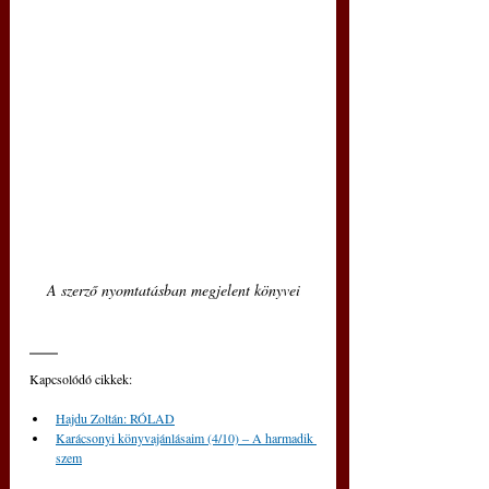
A szerző nyomtatásban megjelent könyvei
Kapcsolódó cikkek:
Hajdu Zoltán: RÓLAD
Karácsonyi könyvajánlásaim (4/10) ‒ A harmadik 
szem