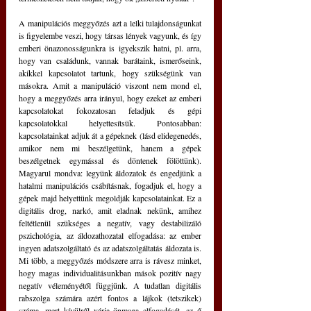
A manipulációs meggyőzés azt a lelki tulajdonságunkat 
is figyelembe veszi, hogy társas lények vagyunk, és így 
emberi önazonosságunkra is igyekszik hatni, pl. arra, 
hogy van családunk, vannak barátaink, ismerőseink, 
akikkel kapcsolatot tartunk, hogy szükségünk van 
másokra. Amit a manipuláció viszont nem mond el, 
hogy a meggyőzés arra irányul, hogy ezeket az emberi 
kapcsolatokat fokozatosan feladjuk és gépi 
kapcsolatokkal helyettesítsük. Pontosabban: 
kapcsolatainkat adjuk át a gépeknek (lásd elidegenedés, 
amikor nem mi beszélgetünk, hanem a gépek 
beszélgetnek egymással és döntenek fölöttünk). 
Magyarul mondva: legyünk áldozatok és engedjünk a 
hatalmi manipulációs csábításnak, fogadjuk el, hogy a 
gépek majd helyettünk megoldják kapcsolatainkat. Ez a 
digitális drog, narkó, amit eladnak nekünk, amihez 
feltétlenül szükséges a negatív, vagy destabilizáló 
pszichológia, az áldozathozatal elfogadása: az ember 
ingyen adatszolgáltató és az adatszolgáltatás áldozata is. 
Mi több, a meggyőzés módszere arra is rávesz minket, 
hogy magas individualitásunkban mások pozitív nagy 
negatív véleményétől függjünk. A tudatlan digitális 
rabszolga számára azért fontos a lájkok (tetszikek) 
száma, mert kívülről várja önmaga elfogadását, az ő 