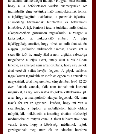
társadalmi elismertséget mutatja? Hogyan lehet elvárni, 
hogy nulla befektetéssel valakit elismerjenek? Az 
individuális elme-testünkre ható manipulátornak fontos 
a lájkfüggőségünk kialakítása, a posztolás
–
lájkolás
–
elismertség hármasának fenntartása és folyamatos 
ismétlése. A lájk fontossá teszi a tudatlan, individuális, 
elképzeléseihez görcsösön ragaszkodó, a világot a 
kulcslyukon át kukucskáló embert. A gépi 
lájkfüggőség, amellett, hogy növeli az individualista én 
alapján „működő” tudatlanok számát, elveszi azt a 
szakrális időt is, amely által a nem digitális rabszolga 
megélhetné a teljes életet, amely által a MOST-ban 
lehetne, és amelyet nem arra fordítana, hogy egy gépek 
által vezérelt vallás hívője  legyen. A gépek vallásos 
tagjai között leginkább az időfölöslegben és a szüleik és 
nagyszüleik által megteremtett kényelemben levő 12-25 
éves fiatalok vannak, akik nem tudnak mit kezdeni 
magukkal, és így kockázatos dolgokra vállalkoznak, pl. 
arra, hogy a manipuláció alanyai legyenek. Ők nem 
teszik fel azt az egyszerű kérdést, hogy mi van a 
számítógép, a laptop, a mobiltelefon hátsó oldala 
mögött, kik működtetik a látszólag ártatlan közösségi 
médiumokat és milyen céllal. A fiatal felhasználók nem 
veszik észre, hogy a közösségi médiumok rajtuk 
gazdagodnak meg, mert ők az adatokat hordozó 