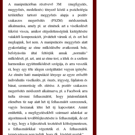
A manipulációban résztvevő 3M  (megfigyelés, 
meggyőzés, modellezés) tényező közül a pszichológia 
területéhez tartozó meggyőzés alapja a pozitív 
szakaszos megerősítés (PSZM) módszerének 
alkalmazása, amely pl. az elmének azt a viselkedését 
tükrözi vissza, amikor elégedetlenségünk kielégítésére 
valakitől kompenzációt, jóvátételt várunk el, és ezt hol 
megkapjuk, hol nem. A manipulációs meggyőzés alatt 
gyakorlatilag az elme működésébe avatkozunk bele, 
befolyásolás által feltörjük annak „normális” 
működését, pl. azt, ami az elme-test, a lélek és a szellem 
harmonikus együttműködését szolgája, és arra vesszük 
rá, hogy egy tőle idegen szolgáltatást vegyen igénybe. 
Az elmére ható manipuláció lényege az egyre erősebb 
individuális viselkedés, pl. önzés, irigység, fájdalom és 
bánat, szomorúság stb. elérése. A pozitív szakaszos 
megerősítés módszerét alkalmazva, pl. a Facebook arra 
tudta rávenni felhasználóit, hogy jutalomfalatok 
ellenében tíz nap alatt hét új felhasználót szerezzenek, 
vagyis hozzanak létre hét új kapcsolatot. Amint 
említettük, a megfigyelésekből származó adatokat az 
algoritmusok továbbfejlesztésére is felhasználják, de ezt 
is úgy, hogy a fejlesztések tesztelését költségmentesen, 
a felhasználókkal végeztetik el. A felhasználók 
természetesen nem tudják, hogy ők „kísérleti nyulak”. 