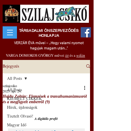
TÁRSADALMI ÖNSZERVEZŐDÉS
HONLAPJA
VERZÁR ÉVA művei – „Hogy valami nyomot
hagyjak magam után..."
VARGA DOMOKOS GYÖRGY művei
itt
és a
wikin
Bejegyzés
All Posts
szilajcsiko
All Posts
2025. ápr. 24.
Hajdu Zoltán: Elemzések a transzhumanizmusról
KIEMELT CIKKEK
és a megfigyelt emberről (9)
Hírek, újdonságok
Tisztelt Olvasó!
A digitális profit 
Magyar Idő