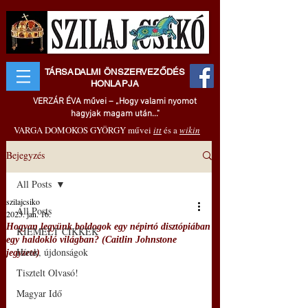
TÁRSADALMI ÖNSZERVEZŐDÉS
HONLAPJA
VERZÁR ÉVA művei – „Hogy valami nyomot
hagyjak magam után..."
VARGA DOMOKOS GYÖRGY művei
itt
és a
wikin
Bejegyzés
All Posts
szilajcsiko
All Posts
2025. jan. 16.
Hogyan legyünk boldogok egy népirtó disztópiában
KIEMELT CIKKEK
egy haldokló világban? (Caitlin Johnstone
Hírek, újdonságok
jegyzete)
Tisztelt Olvasó!
Magyar Idő