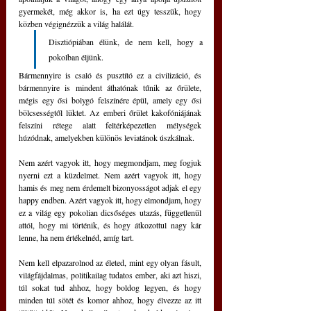
gyermekét, még akkor is, ha ezt úgy tesszük, hogy 
közben végignézzük a világ halálát.
Disztiópiában élünk, de nem kell, hogy a 
pokolban éljünk. 
Bármennyire is csaló és pusztító ez a civilizáció, és 
bármennyire is mindent áthatónak tűnik az őrülete, 
mégis egy ősi bolygó felszínére épül, amely egy ősi 
bölcsességtől lüktet. Az emberi őrület kakofóniájának 
felszíni rétege alatt feltérképezetlen mélységek 
húzódnak, amelyekben különös leviatánok úszkálnak.
Nem azért vagyok itt, hogy megmondjam, meg fogjuk 
nyerni ezt a küzdelmet. Nem azért vagyok itt, hogy 
hamis és meg nem érdemelt bizonyosságot adjak el egy 
happy endben. Azért vagyok itt, hogy elmondjam, hogy 
ez a világ egy pokolian dicsőséges utazás, függetlenül 
attól, hogy mi történik, és hogy átkozottul nagy kár 
lenne, ha nem értékelnéd, amíg tart.
Nem kell elpazarolnod az életed, mint egy olyan fásult, 
világfájdalmas, politikailag tudatos ember, aki azt hiszi, 
túl sokat tud ahhoz, hogy boldog legyen, és hogy 
minden túl sötét és komor ahhoz, hogy élvezze az itt 