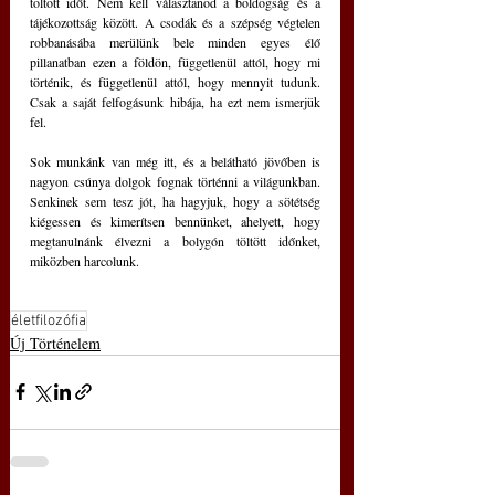
töltött időt. Nem kell választanod a boldogság és a 
tájékozottság között. A csodák és a szépség végtelen 
robbanásába merülünk bele minden egyes élő 
pillanatban ezen a földön, függetlenül attól, hogy mi 
történik, és függetlenül attól, hogy mennyit tudunk. 
Csak a saját felfogásunk hibája, ha ezt nem ismerjük 
fel.
Sok munkánk van még itt, és a belátható jövőben is 
nagyon csúnya dolgok fognak történni a világunkban. 
Senkinek sem tesz jót, ha hagyjuk, hogy a sötétség 
kiégessen és kimerítsen bennünket, ahelyett, hogy 
megtanulnánk élvezni a bolygón töltött időnket, 
miközben harcolunk.
életfilozófia
Új Történelem