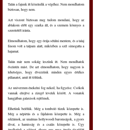
Talán a fajunk itt közeledik a végéhez. Nem mondhatom 
biztosan, hogy nem.
Azt viszont biztosan meg tudom mondani, hogy az 
ablakom előtt egy szarka áll, és a szemem könnyes a 
szeretettől iránta.
Elmondhatom, hogy egy órája sétálni mentem, és a talaj 
finom volt a talpam alatt, miközben a szél simogatta a 
hajamat.
Talán már nem sokáig leszünk itt. Nem mondhatok 
őszintén mást. De azt elmondhatom, hogy nagyon is 
lehetséges, hogy élvezzünk minden egyes értékes 
pillanatot, amit itt töltünk.
Az univerzum énekelni fog neked, ha figyelsz. Csókok 
vannak elrejtve a zizegő levelek között. A vonatok 
hangjában galaxisok rejtőznek.
Élhetünk belőlük. Még a tomboló tüzek közepette is. 
Még a népirtás és a fájdalom közepette is. Még a 
reklámok, az unalmas hollywoodi baromságok, a gyors 
divat, a hamisság és a csalás közepette is. Úgy 
ápolhatjuk a világot, ahogy egy anya ápolja újszülött 