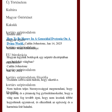
Új Történelem
Kultúra
Magyar Őstörténet
Kakukk
kortárs szépirodalom
Eredeti cikk: 
How To Be Happy In A Genocidal Dystopia On A 
magyar nyelv
Dying World
, 
Caitlin Johnstone, Jan 14, 2025
kortárs szépirodalom
Schiller Mária küldeménye
EU bürokrácia
Hogyan legyünk boldogok egy népirtó disztópiában 
egy haldokló világban?
emlékezés
Caitlin Johnstone
kortárs szépirodalom
Jan 14, 2025
kortárs szépirodalom filozófia
Őszintén szólva nem tudom, hogy sikerül-e.
kortárs szépirodalom
Nem tudom teljes bizonyossággal megmondani, hogy 
filozófia
az igazság és a józanság fog győzedelmeskedni, hogy a 
világ nem fog tovább égni, hogy nem leszünk többé 
kegyetlenek egymással, és elkezdünk az egészség és a 
harmónia felé haladni.