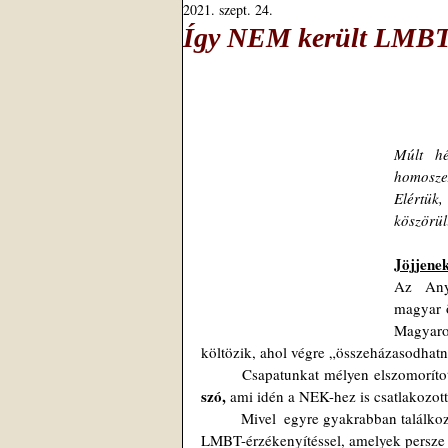
2021. szept. 24.
Így NEM került LMBT-f
Múlt hé
homoszex
Elértük, 
köszörül
Jöjjenek
Az  Anyá
magyar ö
Magyaro
költözik, ahol végre „összeházasodhatn
	Csapatunkat mélyen elszomorítot
szó,
 ami idén a NEK-hez is csatlakozot
	Mivel  egyre gyakrabban találkozunk (a nyugati országokban főleg) keresztény  köntösbe bújtatott 
LMBT-érzékenyítéssel, amelyek persze 