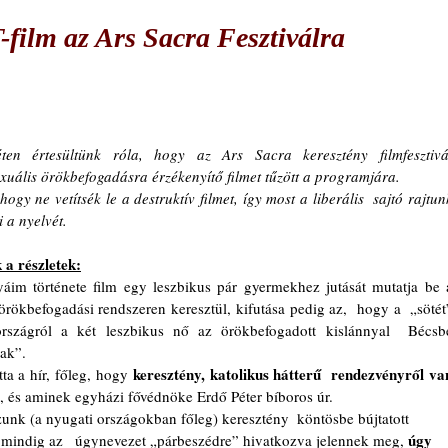
ilm az Ars Sacra Fesztiválra
ten értesültünk róla, hogy az Ars Sacra keresztény filmfesztivál
uális örökbefogadásra érzékenyítő filmet tűzött a programjára.
hogy ne vetítsék le a destruktív filmet, így most a liberális  sajtó rajtunk
i a nyelvét.
 a részletek:
im története film egy leszbikus pár gyermekhez jutását mutatja be a 
rökbefogadási rendszeren keresztül, kifutása pedig az,  hogy a  „sötét”
rszágról a két leszbikus nő az örökbefogadott kislánnyal  Bécsbe
ak”.
keresztény, katolikus hátterű  rendezvényről van
ta a hír, főleg, hogy 
t, és aminek egyházi fővédnöke Erdő Péter bíboros úr. 
 úgy 
mindig az   úgynevezet „párbeszédre” hivatkozva jelennek meg,