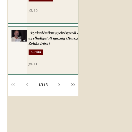
júl. 16.
Az akadémikus nyelvészetről –
az elhallgatott igazság (Hosszú
Zoltán írása)
Kultúra
júl. 11.
1
/
113