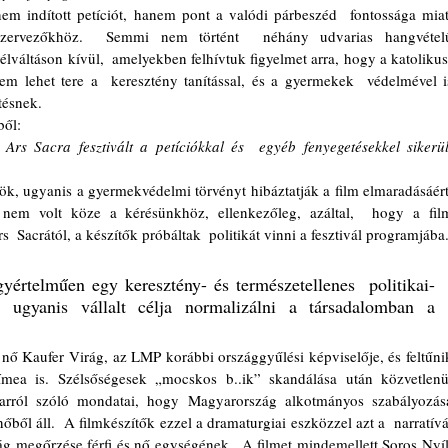
m indított petíciót, hanem pont a valódi párbeszéd  fontossága miatt
szervezőkhöz.  Semmi nem történt  néhány udvarias hangvételű
vélváltáson kívül,  amelyekben felhívtuk figyelmet arra, hogy a katolikus
m lehet tere a  keresztény tanítással, és a gyermekek  védelmével is
ésnek.
ből:
Ars Sacra fesztivált a petíciókkal és  egyéb fenyegetésekkel sikerült
nök, ugyanis a gyermekvédelmi törvényt hibáztatják a film elmaradásáért. 
em volt köze a kérésünkhöz, ellenkezőleg, azáltal,  hogy a film
s  Sacrától, a készítők próbáltak  politikát vinni a fesztivál programjába
yértelműen egy keresztény- és természetellenes  politikai-
a, ugyanis vállalt célja normalizálni a társadalomban a 
 
ea is. Szélsőségesek „mocskos b..ik” skandálása után közvetlenül 
 arról szóló mondatai, hogy Magyarország alkotmányos szabályozása
nőből áll.  A filmkészítők ezzel a dramaturgiai eszközzel azt a  narratívát
ág megőrzése férfi és nő egységének.  A filmet mindemellett Soros Nyílt