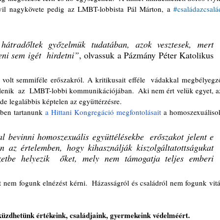
vil nagykövete pedig az LMBT-lobbista Pál Márton, a 
#családazcsalá
átradőltek győzelmük tudatában, azok vesztesek, mert  
eni sem igét  hirdetni”
, olvassuk a Pázmány Péter Katolikus 
lenik  az  LMBT-lobbi kommunikációjában.  Aki nem ért velük egyet, az
 de legalábbis képtelen az együttérzésre.
ben tartanunk 
a Hittani Kongregáció megfontolásait
 a homoszexuálisok
 bevinni homoszexuális együttélésekbe  erőszakot jelent e 
az értelemben, hogy kihasználják kiszolgáltatottságukat 
etbe helyezik  őket, mely nem támogatja teljes emberi  
üzdhetünk értékeink, családjaink, gyermekeink védelméért. 