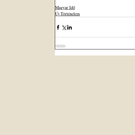
Magyar Idő
Új Történelem