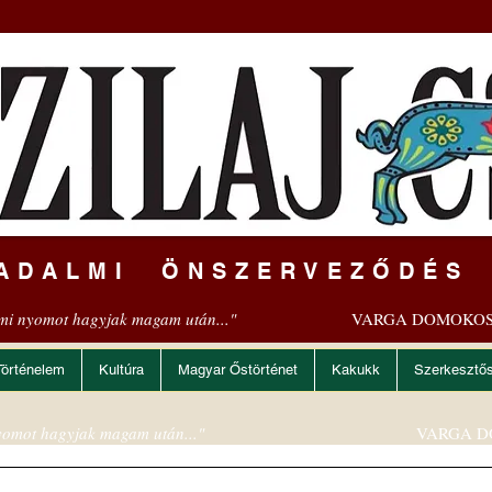
ADALMI ÖNSZERVEZŐDÉS
mi nyomot hagyjak magam után..."
VARGA DOMOKOS
Történelem
Kultúra
Magyar Őstörténet
Kakukk
Szerkesztő
omot hagyjak magam után..."
VARGA D