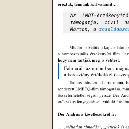
éreztük, tennünk kell valamit… 
Az LMBT-érzékenyít
támogatja, civil n
Márton, a 
#családazc
	Miután  felvettük a kapcsolatot az Ars Sacra vezetőségével, megosztva velük,  hogy miért lenne botrányos 
a homoszexuális érzékenyítő film  lev
hogy nem tartják meg  a vetítést.
Felmerül  az emberben, mégis, 
a keresztény értékekkel össze
	Sajnos minden jel arra mutat, hogy Dér  András zsűrielnöknek fontosabb volt a lánya, Dér Asia  által 
rendezett LMBTQ-film támogatása, mint a
összeférhetetlenségről persze Dér Andr
erőszakos fenyegetéssel  vádoló írásában
Dér András a következőkről ír:
1.  „
méltatlan támadás
”, 
„petíciók és e