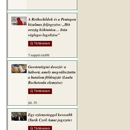
A Rothschildok és a Pentagon
bizalmas feljegyzése: „Hét
ország kiiktatása… Irán
végleges legyőzése”
Új Történelem
5 nappal ezelőtt
Geostratégiai dosszié: a
háború, amely megváltoztatta
a hatalom földrajzát (Laala
Bechetoula elemzése)
Új Történelem
júl. 29.
Egy szörnyeteggel kevesebb
(Tarik Cyril Amar jegyzete)
Új Történelem