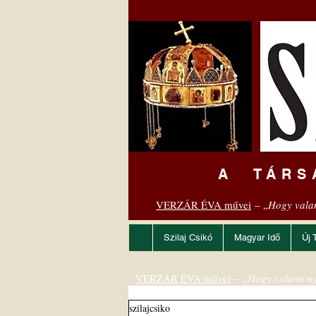
A TÁRS
VERZÁR ÉVA művei
– „
Hogy vala
Szilaj Csikó
Magyar Idő
Új 
VERZÁR ÉVA művei
– „
Hogy valami ny
szilajcsiko