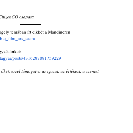
 CitizenGO csapata
rgely témában írt cikkét a Mandineren: 
btq_film_ars_sacra
egyzésünket:
Magyar/posts/4316287881759229
ket, ezzel támogatva az igazat, az értékest, a szentet.