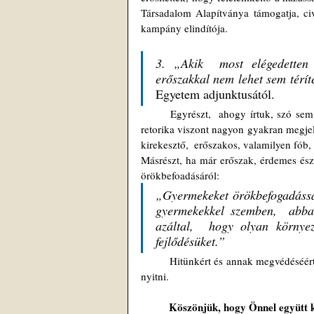
Társadalom Alapítványa támogatja, ci
kampány elindítója.
3. „Akik  most elégedetten h
erőszakkal nem lehet sem térít
Egyetem adjunktusától.
	Egyrészt,  ahogy írtuk, szó sem volt semmiféle erőszakról. A kritikusait efféle  vádakkal megbélyegző 
retorika viszont nagyon gyakran megje
kirekesztő,  erőszakos, valamilyen fób,
Másrészt, ha már erőszak, érdemes ész
örökbefoadásáról:
„Gyermekeket örökbefogadással
gyermekekkel szemben,  abban 
azáltal,  hogy olyan környez
fejlődésüket.”
	Hitünkért és annak megvédéséért nem fogunk elnézést kérni.  Házasságról és családról nem fogunk vitát 
nyitni.
Köszönjük, hogy Önnel együtt k