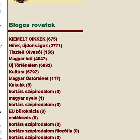
 
 
-
 
Blogos rovatok
KIEMELT CIKKEK
(675)
675 bejegyzés
 
Hírek, újdonságok
(2771)
2771 bejegyzés
Tisztelt Olvasó!
(156)
156 bejegyzés
 
Magyar Idő
(4047)
4047 bejegyzés
Új Történelem
(6933)
6933 bejegyzés
 
Kultúra
(6797)
6797 bejegyzés
.
Magyar Őstörténet
(117)
117 bejegyzés
Kakukk
(8)
8 bejegyzés
kortárs szépirodalom
(0)
0 bejegyzés
magyar nyelv
(1)
1 bejegyzés
kortárs szépirodalom
(0)
0 bejegyzés
EU bürokrácia
(0)
0 bejegyzés
 
emlékezés
(0)
0 bejegyzés
 
kortárs szépirodalom
(0)
0 bejegyzés
kortárs szépirodalom filozófia
(0)
0 bejegyzés
 
kortárs szépirodalom
(0)
0 bejegyzés
 