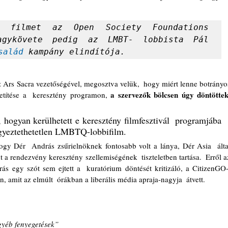
ő filmet az Open Society Foundations 
agykövete pedig az LMBT- lobbista Pál 
salád
 kampány elindítója.
a szervezők bölcsen úgy döntöttek,
etítése a  keresztény programon, 
hogyan kerülhetett e keresztény filmfesztivál  programjába 
egyeztethetetlen LMBTQ-lobbifilm.
 rendezvény keresztény szellemiségének  tiszteletben tartása.  Erről az 
ás egy szót sem ejtett a  kuratórium döntését kritizáló, a CitizenGO-t
, amit az elmúlt  órákban a liberális média apraja-nagyja  átvett.
gyéb fenyegetések”