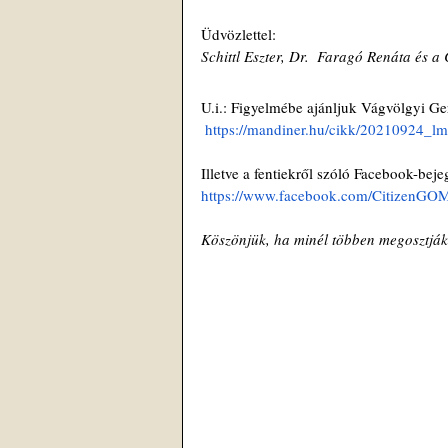
Üdvözlettel:
Schittl Eszter, Dr.  Faragó Renáta és a
U.i.: Figyelmébe ajánljuk Vágvölgyi Ge
https://mandiner.hu/cikk/20210924_lm
Illetve a fentiekről szóló Facebook-bej
https://www.facebook.com/CitizenGO
Köszönjük, ha minél többen megosztják ő