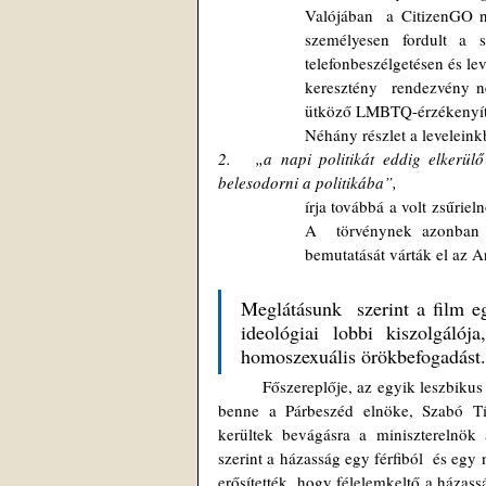
Valójában  a CitizenGO ne
személyesen fordult a 
telefonbeszélgetésen és le
keresztény  rendezvény ne
ütköző LMBTQ-érzékenyít
Néhány részlet a leveleink
2.   „a napi politikát eddig elkerülő 
belesodorni a politikába”, 
írja továbbá a volt zsűriel
A  törvénynek azonban n
bemutatását várták el az Ar
Meglátásunk  szerint a film eg
ideológiai lobbi kiszolgálój
homoszexuális örökbefogadást.
	Főszereplője, az egyik leszbikus nő Kaufer Virág, az LMP korábbi országgyűlési képviselője, és feltűnik 
benne a Párbeszéd elnöke, Szabó Tím
kerültek bevágásra a miniszterelnök
szerint a házasság egy férfiból  és egy 
erősítették, hogy félelemkeltő a házass