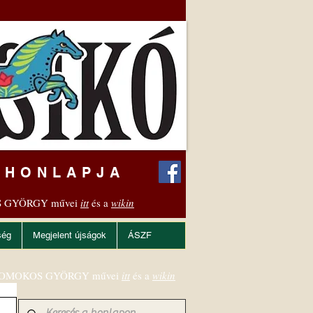
 HONLAPJA
 GYÖRGY művei
itt
és a
wikin
ség
Megjelent újságok
ÁSZF
OMOKOS GYÖRGY művei
itt
és a
wikin