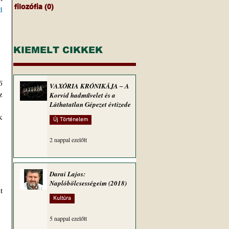
filozófia
(0)
0 bejegyzés
d
KIEMELT CIKKEK
VAXÓRIA KRÓNIKÁJA ‒ A
 
Korvid hadművelet és a
Láthatatlan Gépezet évtizede
 
Új Történelem
2 nappal ezelőtt
Darai Lajos:
Naplóbölcsességeim (2018)
Kultúra
5 nappal ezelőtt