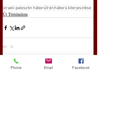
izraeli-palesztin háború
Irán
háború kiterjesztése
Új Történelem
Friss bejegyzések
Az összes megtekintése
Phone
Email
Facebook