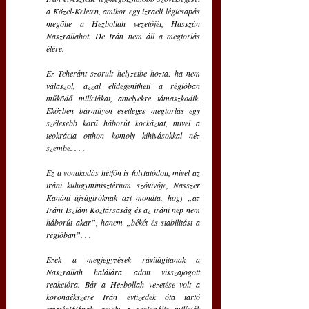
a Közel-Keleten, amikor egy izraeli légicsapás 
megölte a Hezbollah vezetőjét, Hasszán 
Naszrallahot. De Irán nem áll a megtorlás 
élére.
Ez Teheránt szorult helyzetbe hozta: ha nem 
válaszol, azzal elidegenítheti a régióban 
működő milíciákat, amelyekre támaszkodik. 
Eközben bármilyen esetleges megtorlás egy 
szélesebb körű háborút kockáztat, mivel a 
teokrácia otthon komoly kihívásokkal néz 
szembe. . . .
Ez a vonakodás hétfőn is folytatódott, mivel az 
iráni külügyminisztérium szóvivője, Nasszer 
Kanáni újságíróknak azt mondta, hogy „az 
Iráni Iszlám Köztársaság és az iráni nép nem 
háborút akar”, hanem „békét és stabilitást a 
régióban”. . .
Ezek a megjegyzések rávilágítanak a 
Naszrallah halálára adott visszafogott 
reakcióra. Bár a Hezbollah vezetése volt a 
koronaékszere Irán évtizedek óta tartó 
stratégiájának, amely a regionális milíciák 