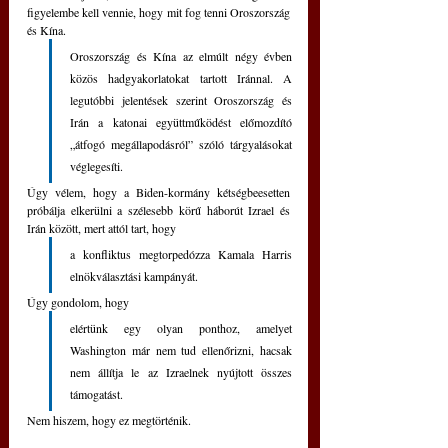
figyelembe kell vennie, hogy mit fog tenni Oroszország 
és Kína. 
Oroszország és Kína az elmúlt négy évben 
közös hadgyakorlatokat tartott Iránnal. A 
legutóbbi jelentések szerint Oroszország és 
Irán a katonai együttműködést előmozdító 
„átfogó megállapodásról” szóló tárgyalásokat 
véglegesíti.
Úgy vélem, hogy a Biden-kormány kétségbeesetten 
próbálja elkerülni a szélesebb körű háborút Izrael és 
Irán között, mert attól tart, hogy 
a konfliktus megtorpedózza Kamala Harris 
elnökválasztási kampányát. 
Úgy gondolom, hogy 
elértünk egy olyan ponthoz, amelyet 
Washington már nem tud ellenőrizni, hacsak 
nem állítja le az Izraelnek nyújtott összes 
támogatást. 
Nem hiszem, hogy ez megtörténik.