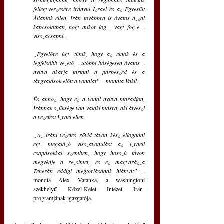
felfegyverzésére irányul Izrael és az Egyesült 
Államok ellen, Irán továbbra is óvatos azzal 
kapcsolatban, hogy mikor fog – vagy fog-e – 
visszacsapni...
„Egyelőre úgy tűnik, hogy az elnök és a 
legfelsőbb vezető – utóbbi bőségesen óvatos – 
nyitva akarja tartani a párbeszéd és a 
tárgyalások előtt a vonalat” – mondta Vakil.
És ahhoz, hogy ez a vonal nyitva maradjon, 
Iránnak szüksége van valaki másra, aki átveszi 
a vezetést Izrael ellen.
„Az iráni vezetés rövid távon kész elfogadni 
egy megalázó visszavonulást az izraeli 
csapásokkal szemben, hogy hosszú távon 
megvédje a rezsimet, és ez magyarázza 
Teherán eddigi megtorlásának hiányát”
 – 
mondta Alex Vatanka, a washingtoni 
székhelyű Közel-Kelet Intézet Irán-
programjának igazgatója.