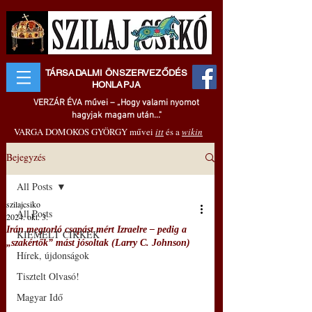
TÁRSADALMI ÖNSZERVEZŐDÉS
HONLAPJA
VERZÁR ÉVA művei – „Hogy valami nyomot
hagyjak magam után..."
VARGA DOMOKOS GYÖRGY művei
itt
és a
wikin
Bejegyzés
All Posts
szilajcsiko
All Posts
2024. okt. 3.
Irán megtorló csapást mért Izraelre – pedig a
KIEMELT CIKKEK
„szakértők” mást jósoltak (Larry C. Johnson)
Hírek, újdonságok
Tisztelt Olvasó!
Magyar Idő