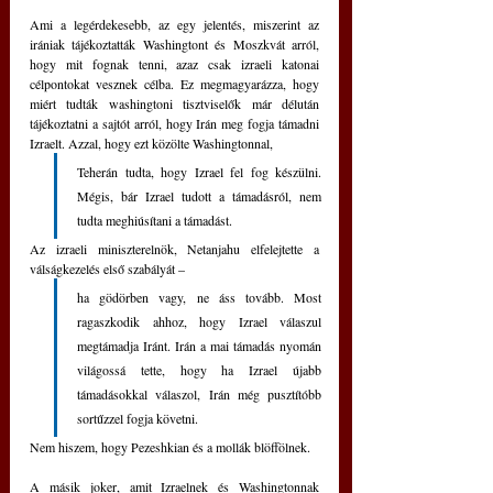
Ami a legérdekesebb, az egy jelentés, miszerint az 
irániak tájékoztatták Washingtont és Moszkvát arról, 
hogy mit fognak tenni, azaz csak izraeli katonai 
célpontokat vesznek célba. Ez megmagyarázza, hogy 
miért tudták washingtoni tisztviselők már délután 
tájékoztatni a sajtót arról, hogy Irán meg fogja támadni 
Izraelt. Azzal, hogy ezt közölte Washingtonnal, 
Teherán tudta, hogy Izrael fel fog készülni. 
Mégis, bár Izrael tudott a támadásról, nem 
tudta meghiúsítani a támadást.
Az izraeli miniszterelnök, Netanjahu elfelejtette a 
válságkezelés első szabályát – 
ha gödörben vagy, ne áss tovább. Most 
ragaszkodik ahhoz, hogy Izrael válaszul 
megtámadja Iránt. Irán a mai támadás nyomán 
világossá tette, hogy ha Izrael újabb 
támadásokkal válaszol, Irán még pusztítóbb 
sortűzzel fogja követni. 
Nem hiszem, hogy Pezeshkian és a mollák blöffölnek.
A másik joker, amit Izraelnek és Washingtonnak 