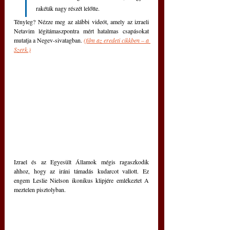
rakéták nagy részét lelőtte. 
Tényleg? Nézze meg az alábbi videót, amely az izraeli 
Netavim légitámaszpontra mért hatalmas csapásokat 
mutatja a Negev-sivatagban.
(film az eredeti cikkben – a 
Szerk.)
Izrael és az Egyesült Államok mégis ragaszkodik 
ahhoz, hogy az iráni támadás kudarcot vallott. Ez 
engem Leslie Nielson ikonikus klipjére emlékeztet A 
meztelen pisztolyban.