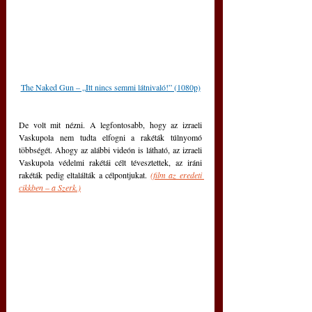
The Naked Gun – „Itt nincs semmi látnivaló!” (1080p)
De volt mit nézni. A legfontosabb, hogy az izraeli 
Vaskupola nem tudta elfogni a rakéták túlnyomó 
többségét. Ahogy az alábbi videón is látható, az izraeli 
Vaskupola védelmi rakétái célt tévesztettek, az iráni 
rakéták pedig eltalálták a célpontjukat. 
(film az eredeti 
cikkben – a Szerk.)