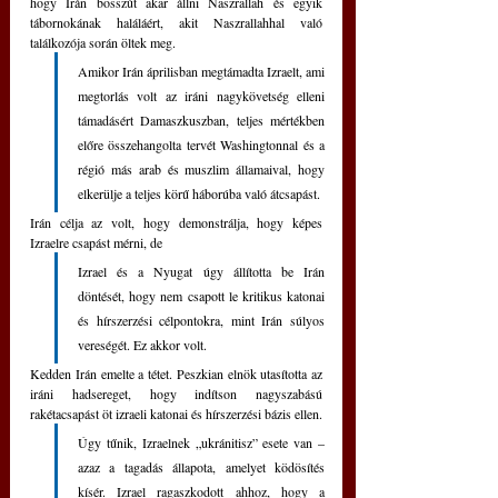
hogy Irán bosszút akar állni Naszrallah és egyik 
tábornokának haláláért, akit Naszrallahhal való 
találkozója során öltek meg.
Amikor Irán áprilisban megtámadta Izraelt, ami 
megtorlás volt az iráni nagykövetség elleni 
támadásért Damaszkuszban, teljes mértékben 
előre összehangolta tervét Washingtonnal és a 
régió más arab és muszlim államaival, hogy 
elkerülje a teljes körű háborúba való átcsapást. 
Irán célja az volt, hogy demonstrálja, hogy képes 
Izraelre csapást mérni, de 
Izrael és a Nyugat úgy állította be Irán 
döntését, hogy nem csapott le kritikus katonai 
és hírszerzési célpontokra, mint Irán súlyos 
vereségét. Ez akkor volt.
Kedden Irán emelte a tétet. Peszkian elnök utasította az 
iráni hadsereget, hogy indítson nagyszabású 
rakétacsapást öt izraeli katonai és hírszerzési bázis ellen.
Úgy tűnik, Izraelnek „ukránitisz” esete van – 
azaz a tagadás állapota, amelyet ködösítés 
kísér. Izrael ragaszkodott ahhoz, hogy a 