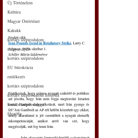
Új Történelem
Kultúra
Magyar Őstörténet
Kakukk
Eredeti cikk: 
kortárs szépirodalom
Iran Pounds Israel in Retaliatory Strike
, Larry C. 
magyar nyelv
Johnson, 2024. október 1. 
Schiller Mária küldeménye
kortárs szépirodalom
EU bürokrácia
emlékezés
kortárs szépirodalom
Emlékeznek, hogy számos nyugati szakértő és politikus 
kortárs szépirodalom filozófia
azt jósolta, hogy Irán nem fogja megtorolni Izraelen  
kortárs szépirodalom
Ismail Haniyeh meggyilkolását, mert Irán gyenge és 
fél? Jon Gambrell az AP-től hétfőn közzétett egy cikket, 
filozófia
amely akaratlanul is jól szemlélteti a nyugati elemzők 
inkompetenciáját, amikor arról van szó, hogy 
megjósolják, mit fog tenni Irán.
Irán elvesztette legmegbízhatóbb szövetségesét 