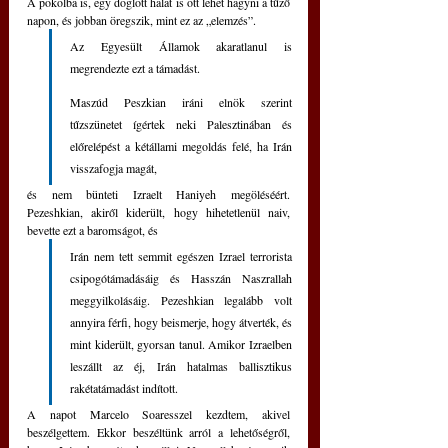
A pokolba is, egy döglött halat is ott lehet hagyni a tűző 
napon, és jobban öregszik, mint ez az „elemzés”.
Az Egyesült Államok akaratlanul is 
megrendezte ezt a támadást. 
Maszúd Peszkian iráni elnök szerint 
tűzszünetet ígértek neki Palesztinában és 
előrelépést a kétállami megoldás felé, ha Irán 
visszafogja magát, 
és nem bünteti Izraelt Haniyeh megöléséért. 
Pezeshkian, akiről kiderült, hogy hihetetlenül naiv, 
bevette ezt a baromságot, és 
Irán nem tett semmit egészen Izrael terrorista 
csipogótámadásáig és Hasszán Naszrallah 
meggyilkolásáig. Pezeshkian legalább volt 
annyira férfi, hogy beismerje, hogy átverték, és 
mint kiderült, gyorsan tanul. Amikor Izraelben 
leszállt az éj, Irán hatalmas ballisztikus 
rakétatámadást indított.
A napot Marcelo Soaresszel kezdtem, akivel 
beszélgettem. Ekkor beszéltünk arról a lehetőségről, 