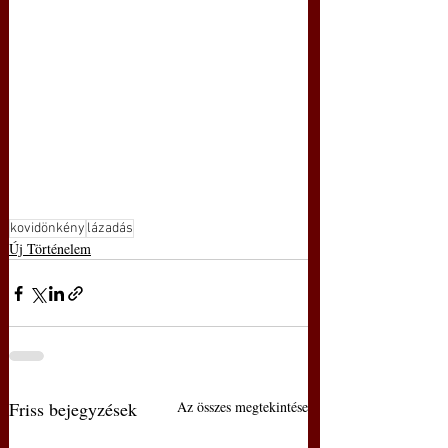
kovidönkény
lázadás
Új Történelem
Friss bejegyzések
Az összes megtekintése