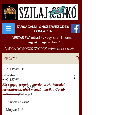
TÁRSADALMI ÖNSZERVEZŐDÉS
HONLAPJA
VERZÁR ÉVA művei – „Hogy valami nyomot
hagyjak magam után..."
VARGA DOMOKOS GYÖRGY művei
itt
és a
wikin
Bejegyzés
All Posts
szilajcsiko
All Posts
2022. febr. 9.
Két csatát nyertek a kamionosok: kanadai
KIEMELT CIKKEK
tartományok, ahol megszüntették a Covid-
Hírek, újdonságok
korlátozásokat
Tisztelt Olvasó!
Magyar Idő