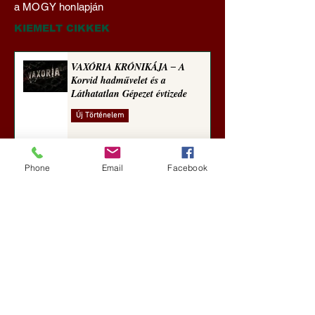
a MOGY honlapján
technomorál ‒ 21/28.
és a Láthatatlan Gé
Rugalmas technomorál:
évtizede
KIEMELT CIKKEK
alázatosság
VAXÓRIA KRÓNIKÁJA ‒ A
Korvid hadművelet és a
Láthatatlan Gépezet évtizede
Új Történelem
2 nappal ezelőtt
Phone
Email
Facebook
Darai Lajos: Naplóbölcsességeim
(2018)
Kultúra
5 nappal ezelőtt