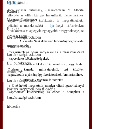
Új Történelem
Erdély.ma
Két kanadai tartomány, Saskatchewan és Alberta 
Kultúra
eltörölte az oltási kártyák használatát, illetve számos 
Magyar Őstörténet
egyéb járványügyi korlátozást is megszüntetnek, 
például a maszkviselést – 
írja 
helyi hírforrásokra 
Kakukk
hivatkozva a világ egyik legnagyobb hírügynöksége, az 
orosz 
RT.com
kortárs szépirodalom
	A kanadai Saskatchewan tartomány tegnap este 
magyar nyelv
bejelentette, hogy 
megszünteti az oltási kártyákkal és a maszkviseléssel 
kortárs szépirodalom
kapcsolatos kötelezettségeket. 
EU bürokrácia
	Erre nem sokkal azután került sor, hogy Justin 
Trudeau kanadai miniszterelnök azt közölte: 
emlékezés
ragaszkodik a járványügyi korlátozások fenntartásához. 
	A tartomány vezetése ismertette: 
kortárs szépirodalom
a jövő héttől megszűnik minden oltási igazolvánnyal 
kortárs szépirodalom filozófia
kapcsolatos kötelezettség és ebben a hónapban a 
kortárs szépirodalom
maszkviselést is eltörlik. 
filozófia