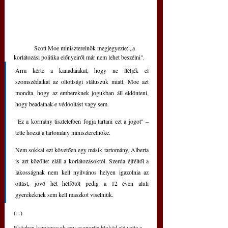
	Scott Moe miniszterelnök megjegyezte: „a 
korlátozási politika előnyeiről már nem lehet beszélni".
Arra kérte a kanadaiakat, hogy ne ítéljék el 
szomszédaikat az oltottsági státuszuk miatt, Moe azt 
mondta, hogy az embereknek jogukban áll eldönteni, 
hogy beadatnak-e védőoltást vagy sem.
"Ez a kormány tiszteletben fogja tartani ezt a jogot" – 
tette hozzá a tartomány miniszterelnöke.
Nem sokkal ezt követően egy másik tartomány, Alberta 
is azt közölte: eláll a korlátozásoktól. Szerda éjféltől a 
lakosságnak nem kell nyilvános helyen igazolnia az 
oltást, jövő hét hétfőtől pedig a 12 éven aluli 
gyerekeknek sem kell maszkot viselniük. 
(...)
Eközben kamionosok egy csoportja blokád alá vette a 