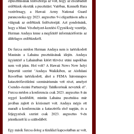
elpusztításának fedősztorija az volt, hogy az elszabadult 
erdőtüzek okozták a pusztulást. Valóban, Kenneth Hara 
vezérőrnagy, a Hawaii Army National Guard 
parancsnoka egy 2023. augusztus 9-i eligazításon adta a 
világnak az erdőtüzek fedősztoriját. Azt gondolnánk, 
hogy a Maui Vészhelyzet-kezelési Ügynökség vezetője, 
Herman Andaya lenne a megfelelő információforrás az 
állítólagos erdőtüzekről.
De furcsa módon Herman Andaya nem is tartózkodott 
Mauinán a Lahaina pusztulásának idején. Andaya 
ügyintéző a Lahainában kitört tűzvész utáni napokban 
nem volt jelen. Hol volt? A Hawaii News Now helyi 
hírportál szerint "Andaya Waikikiben, az Alohilani 
Resortban tartózkodott, ahol a FEMA háromnapos 
katasztrófavédelmi szemináriumán vett részt, amelyet 
Csendes-óceáni Partnerségi Találkozónak neveztek el". 
Furcsa módon a konferencia csak 2023. augusztus 8-án 
reggel kezdődött, miután Lahaina pusztulása már 
javában zajlott és közismert volt. Andaya mégis ott 
maradt a konferencián a katasztrófa első napján, és a 
feljegyzések szerint csak 2023. augusztus 9-én 
jelentkezett ki a szállodából.
Egy másik furcsa dolog a tüzekkel kapcsolatban az volt, 