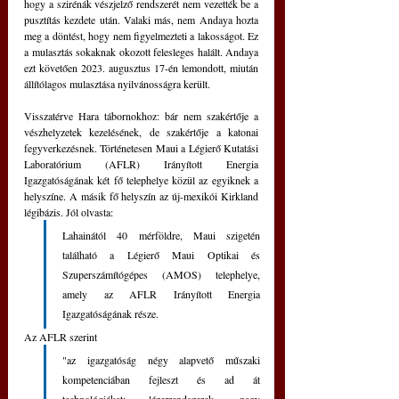
hogy a szirénák vészjelző rendszerét nem vezették be a 
pusztítás kezdete után. Valaki más, nem Andaya hozta 
meg a döntést, hogy nem figyelmezteti a lakosságot. Ez 
a mulasztás sokaknak okozott felesleges halált. Andaya 
ezt követően 2023. augusztus 17-én lemondott, miután 
állítólagos mulasztása nyilvánosságra került.
Visszatérve Hara tábornokhoz: bár nem szakértője a 
vészhelyzetek kezelésének, de szakértője a katonai 
fegyverkezésnek. Történetesen Maui a Légierő Kutatási 
Laboratórium (AFLR) Irányított Energia 
Igazgatóságának két fő telephelye közül az egyiknek a 
helyszíne. A másik fő helyszín az új-mexikói Kirkland 
légibázis. Jól olvasta: 
Lahainától 40 mérföldre, Maui szigetén 
található a Légierő Maui Optikai és 
Szuperszámítógépes (AMOS) telephelye, 
amely az AFLR Irányított Energia 
Igazgatóságának része. 
Az AFLR szerint 
"az igazgatóság négy alapvető műszaki 
kompetenciában fejleszt és ad át 