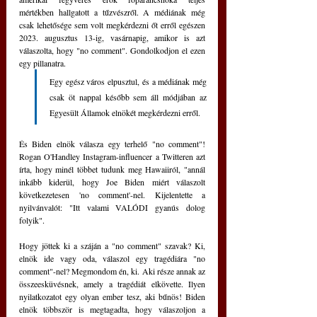
mértékben hallgatott a tűzvészről. A médiának még 
csak lehetősége sem volt megkérdezni őt erről egészen 
2023. augusztus 13-ig, vasárnapig, amikor is azt 
válaszolta, hogy "no comment". Gondolkodjon el ezen 
egy pillanatra. 
Egy egész város elpusztul, és a médiának még 
csak öt nappal később sem áll módjában az 
Egyesült Államok elnökét megkérdezni erről.
És Biden elnök válasza egy terhelő "no comment"! 
Rogan O'Handley Instagram-influencer a Twitteren azt 
írta, hogy minél többet tudunk meg Hawaiiról, "annál 
inkább kiderül, hogy Joe Biden miért válaszolt 
következetesen 'no comment'-nel. Kijelentette a 
nyilvánvalót: "Itt valami VALÓDI gyanús dolog 
folyik".
Hogy jöttek ki a száján a "no comment" szavak? Ki, 
elnök ide vagy oda, válaszol egy tragédiára "no 
comment"-nel? Megmondom én, ki. Aki része annak az 
összeesküvésnek, amely a tragédiát elkövette. Ilyen 
nyilatkozatot egy olyan ember tesz, aki bűnös! Biden 
elnök többször is megtagadta, hogy válaszoljon a 