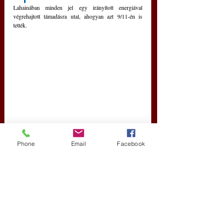
Lahainában minden jel egy irányított energiával 
végrehajtott támadásra utal, ahogyan azt 9/11-én is 
tették. 
USA
népirtás
9/11
titkosszolgálati akció
Maui
Phone
Email
Facebook
Hawaii
mesterséges tűz
Lahaina
irányított energia
Új Történelem