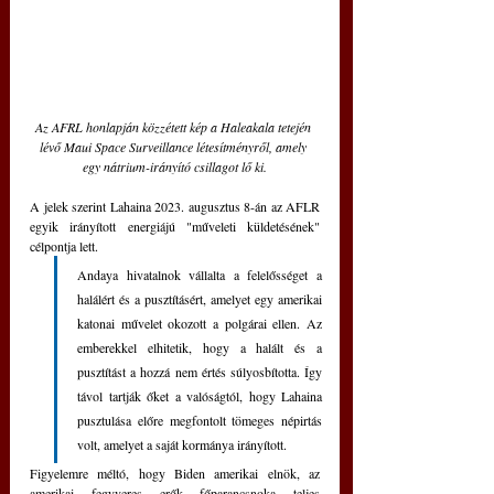
Az AFRL honlapján közzétett kép a Haleakala tetején 
lévő Maui Space Surveillance létesítményről, amely 
egy nátrium-irányító csillagot lő ki.
A jelek szerint Lahaina 2023. augusztus 8-án az AFLR 
egyik irányított energiájú "műveleti küldetésének" 
célpontja lett. 
Andaya hivatalnok vállalta a felelősséget a 
halálért és a pusztításért, amelyet egy amerikai 
katonai művelet okozott a polgárai ellen. Az 
emberekkel elhitetik, hogy a halált és a 
pusztítást a hozzá nem értés súlyosbította. Így 
távol tartják őket a valóságtól, hogy Lahaina 
pusztulása előre megfontolt tömeges népirtás 
volt, amelyet a saját kormánya irányított.
Figyelemre méltó, hogy Biden amerikai elnök, az 
amerikai fegyveres erők főparancsnoka teljes 