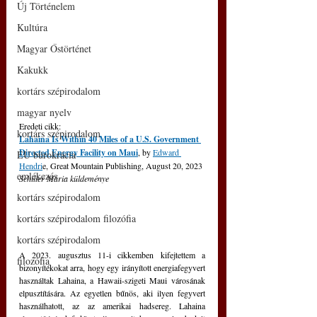
Új Történelem
Kultúra
Magyar Őstörténet
Kakukk
kortárs szépirodalom
magyar nyelv
Eredeti cikk:
kortárs szépirodalom
Lahaina Is Within 40 Miles of a U.S. Government 
Directed Energy Facility on Maui
, by 
Edward 
EU bürokrácia
Hendri
e, Great Mountain Publishing, August 20, 2023
emlékezés
Schiller Mária küldeménye
kortárs szépirodalom
kortárs szépirodalom filozófia
kortárs szépirodalom
A 2023. augusztus 11-i cikkemben kifejtettem a 
filozófia
bizonyítékokat arra, hogy egy irányított energiafegyvert 
használtak Lahaina, a Hawaii-szigeti Maui városának 
elpusztítására. Az egyetlen bűnös, aki ilyen fegyvert 
használhatott, az az amerikai hadsereg. Lahaina 