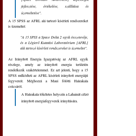
fejlesztése, értékelése, szállítása és 
üzemeltetése". 
A 15 SPSS az AFRL alá tartozó kísérleti rendszereket 
is üzemeltet: 
"A 15 SPSS a Space Delta 2 egyik összetevője, 
és a Légierő Kutatási Laboratórium [AFRL] 
alá tartozó kísérleti rendszereket is üzemeltet". 
Az Irányított Energia Igazgatóság az AFRL egyik 
részlege, amely az irányított energia területén 
rendelkezik szakértelemmel. Ez azt jelenti, hogy a 15 
SPSS működteti az AFRL kísérleti irányított energiájú 
fegyvereit. Méghozzá a Maui fölötti Haleakala 
csúcsáról. 
A Haleakala tökéletes helyszín a Lahainát célzó 
irányított energiafegyverek irányítására.