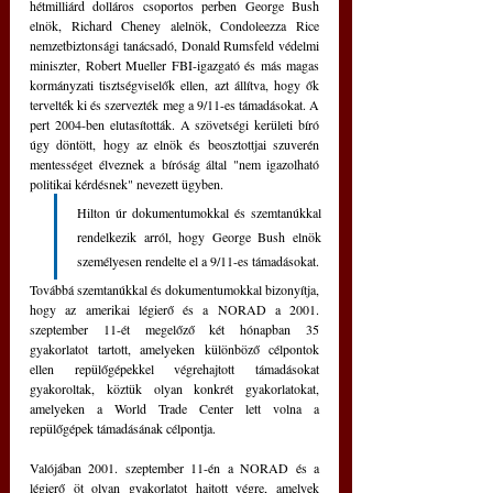
hétmilliárd dolláros csoportos perben George Bush 
elnök, Richard Cheney alelnök, Condoleezza Rice 
nemzetbiztonsági tanácsadó, Donald Rumsfeld védelmi 
miniszter, Robert Mueller FBI-igazgató és más magas 
kormányzati tisztségviselők ellen, azt állítva, hogy ők 
tervelték ki és szervezték meg a 9/11-es támadásokat. A 
pert 2004-ben elutasították. A szövetségi kerületi bíró 
úgy döntött, hogy az elnök és beosztottjai szuverén 
mentességet élveznek a bíróság által "nem igazolható 
politikai kérdésnek" nevezett ügyben.
Hilton úr dokumentumokkal és szemtanúkkal 
rendelkezik arról, hogy George Bush elnök 
személyesen rendelte el a 9/11-es támadásokat. 
Továbbá szemtanúkkal és dokumentumokkal bizonyítja, 
hogy az amerikai légierő és a NORAD a 2001. 
szeptember 11-ét megelőző két hónapban 35 
gyakorlatot tartott, amelyeken különböző célpontok 
ellen repülőgépekkel végrehajtott támadásokat 
gyakoroltak, köztük olyan konkrét gyakorlatokat, 
amelyeken a World Trade Center lett volna a 
repülőgépek támadásának célpontja.
Valójában 2001. szeptember 11-én a NORAD és a 
légierő öt olyan gyakorlatot hajtott végre, amelyek 