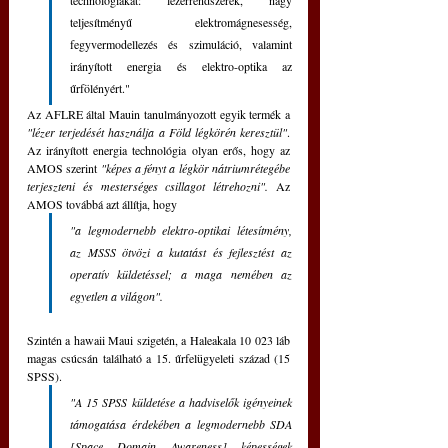
technológiákat: lézerrendszerek, nagy 
teljesítményű elektromágnesesség, 
fegyvermodellezés és szimuláció, valamint 
irányított energia és elektro-optika az 
űrfölényért."
Az AFLRE által Mauin tanulmányozott egyik termék a 
"lézer terjedését használja a Föld légkörén keresztül"
. 
Az irányított energia technológia olyan erős, hogy az 
AMOS szerint 
"képes a fényt a légkör nátriumrétegébe 
terjeszteni és mesterséges csillagot létrehozni".
 Az 
AMOS továbbá azt állítja, hogy 
"a legmodernebb elektro-optikai létesítmény, 
az MSSS ötvözi a kutatást és fejlesztést az 
operatív küldetéssel; a maga nemében az 
egyetlen a világon".
Szintén a hawaii Maui szigetén, a Haleakala 10 023 láb 
magas csúcsán található a 15. űrfelügyeleti század (15 
SPSS). 
"A 15 SPSS küldetése a hadviselők igényeinek 
támogatása érdekében a legmodernebb SDA 
[Space Domain Awareness] képességek 