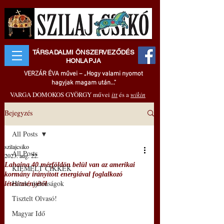
TÁRSADALMI ÖNSZERVEZŐDÉS
HONLAPJA
VERZÁR ÉVA művei – „Hogy valami nyomot
hagyjak magam után..."
VARGA DOMOKOS GYÖRGY művei
itt
és a
wikin
Bejegyzés
All Posts
szilajcsiko
All Posts
2023. aug. 22.
Lahaina 40 mérföldön belül van az amerikai
KIEMELT CIKKEK
kormány irányított energiával foglalkozó
Hírek, újdonságok
létesítményétől
Tisztelt Olvasó!
Magyar Idő