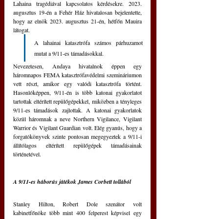
Lahaina tragédiával kapcsolatos kérdésekre. 2023. 
augusztus 19-én a Fehér Ház hivatalosan bejelentette, 
hogy az elnök 2023. augusztus 21-én, hétfőn Mauira 
látogat.
A lahainai katasztrófa számos párhuzamot 
mutat a 9/11-es támadásokkal. 
Nevezetesen, Andaya hivatalnok éppen egy 
háromnapos FEMA katasztrófavédelmi szemináriumon 
vett részt, amikor egy valódi katasztrófa történt. 
Hasonlóképpen, 9/11-én is több katonai gyakorlatot 
tartottak eltérített repülőgépekkel, miközben a tényleges 
9/11-es támadások zajlottak. A katonai gyakorlatok 
közül háromnak a neve Northern Vigilance, Vigilant 
Warrior és Vigilant Guardian volt. Elég gyanús, hogy a 
forgatókönyvek szinte pontosan megegyeztek a 9/11-i 
állítólagos eltérített repülőgépek támadásainak 
történetével.
A 9/11-es háborús játékok James Corbett tollából
Stanley Hilton, Robert Dole szenátor volt 
kabinetfőnöke több mint 400 felperest képvisel egy 