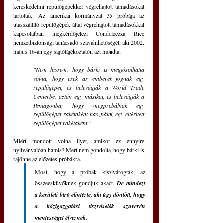
kereskedelmi repülőgépekkel végrehajtott támadásokat 
tartottak. Az amerikai kormányzat 35 próbája az 
utasszállító repülőgépek által végrehajtott támadásokkal 
kapcsolatban megkérdőjelezi Condoleezza Rice 
nemzetbiztonsági tanácsadó szavahihetőségét, aki 2002. 
május 16-án egy sajtótájékoztatón azt mondta: 
"Nem hiszem, hogy bárki is megjósolhatta 
volna, hogy ezek az emberek fognak egy 
repülőgépet, és belevágják a World Trade 
Centerbe, aztán egy másikat, és belevágják a 
Pentagonba; hogy megpróbálnak egy 
repülőgépet rakétaként használni, egy eltérített 
repülőgépet rakétaként."
Miért mondott volna ilyet, amikor ez ennyire 
nyilvánvalóan hamis? Mert nem gondolta, hogy bárki is 
rájönne az előzetes próbákra. 
Most, hogy a próbák kiszivárogtak, az 
összeesküvőknek gondjuk akadt. 
De mindezt 
a kerületi bíró elintézte, aki úgy döntött, hogy 
a közigazgatási tisztviselők szuverén 
mentességet élveznek.