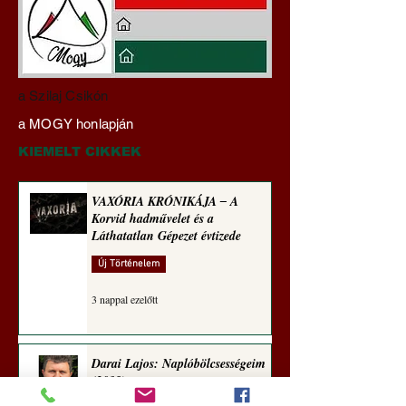
Pokol prof 4x ‒ Tiszás
Pokol prof: A HAZ
a Szilaj Csikón
szakértelem ‒ Háromféle
TŐKE AZ
a MOGY honlapján
módon közelít
RABLÓTŐKE? (Tal
egetrengető
Hedvig posztajánló
KIEMELT CIKKEK
zseninkhez (Tallián
Hedvig posztajánlója)
VAXÓRIA KRÓNIKÁJA ‒ A
Korvid hadművelet és a
Láthatatlan Gépezet évtizede
Új Történelem
3 nappal ezelőtt
Darai Lajos: Naplóbölcsességeim
(2018)