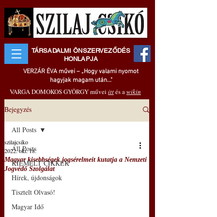
TÁRSADALMI ÖNSZERVEZŐDÉS
HONLAPJA
VERZÁR ÉVA művei – „Hogy valami nyomot
hagyjak magam után..."
VARGA DOMOKOS GYÖRGY művei
itt
és a
wikin
Bejegyzés
All Posts
szilajcsiko
All Posts
2022. okt. 18.
Magyar kisebbségek jogsérelmeit kutatja a Nemzeti
KIEMELT CIKKEK
Jogvédő Szolgálat
Hírek, újdonságok
Tisztelt Olvasó!
Magyar Idő