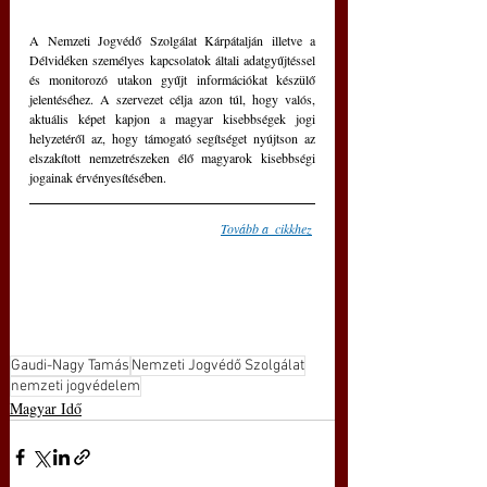
A Nemzeti Jogvédő Szolgálat Kárpátalján illetve a 
Délvidéken személyes kapcsolatok általi adatgyűjtéssel 
és monitorozó utakon gyűjt információkat készülő 
jelentéséhez. A szervezet célja azon túl, hogy valós, 
aktuális képet kapjon a magyar kisebbségek jogi 
helyzetéről az, hogy támogató segítséget nyújtson az 
elszakított nemzetrészeken élő magyarok kisebbségi 
jogainak érvényesítésében.
Tovább a  cikkhez
Gaudi-Nagy Tamás
Nemzeti Jogvédő Szolgálat
nemzeti jogvédelem
Magyar Idő