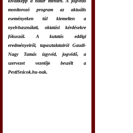
kiváltképp a határ mentén. A jogvédő 
monitorozó program az aktuális 
eseményeken túl kiemelten a 
nyelvhasználati, oktatási kérdésekre 
fókuszál. A kutatás eddigi 
eredményeiről, tapasztalatairól Gaudi-
Nagy Tamás ügyvéd, jogvédő, a 
szervezet vezetője beszélt a 
PestiSrácok.hu-nak. 