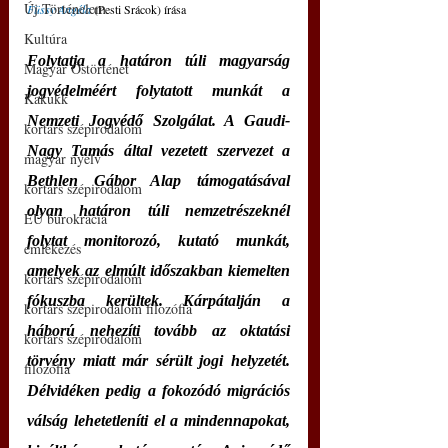
Új Történelem
Füssy Angéla
 (Pesti Srácok) írása
Kultúra
Folytatja a határon túli magyarság 
Magyar Őstörténet
jogvédelméért folytatott munkát a 
Kakukk
Nemzeti Jogvédő Szolgálat. A Gaudi-
kortárs szépirodalom
Nagy Tamás által vezetett szervezet a 
magyar nyelv
Bethlen Gábor Alap támogatásával 
kortárs szépirodalom
olyan határon túli nemzetrészeknél 
EU bürokrácia
folytat monitorozó, kutató munkát, 
emlékezés
amelyek az elmúlt időszakban kiemelten 
kortárs szépirodalom
fókuszba kerültek. Kárpátalján a 
kortárs szépirodalom filozófia
háború nehezíti tovább az oktatási 
kortárs szépirodalom
törvény miatt már sérült jogi helyzetét. 
filozófia
Délvidéken pedig a fokozódó migrációs 
válság lehetetleníti el a mindennapokat, 