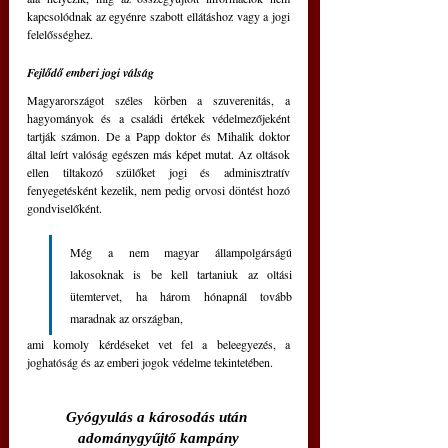
kapcsolódnak az egyénre szabott ellátáshoz vagy a jogi 
felelősséghez.
Fejlődő emberi jogi válság
Magyarországot széles körben a szuverenitás, a 
hagyományok és a családi értékek védelmezőjeként 
tartják számon. De a Papp doktor és Mihalik doktor 
által leírt valóság egészen más képet mutat. Az oltások 
ellen tiltakozó szülőket jogi és adminisztratív 
fenyegetésként kezelik, nem pedig orvosi döntést hozó 
gondviselőként.
Még a nem magyar állampolgárságú 
lakosoknak is be kell tartaniuk az oltási 
ütemtervet, ha három hónapnál tovább 
maradnak az országban, 
ami komoly kérdéseket vet fel a beleegyezés, a 
joghatóság és az emberi jogok védelme tekintetében.
Gyógyulás a károsodás után 
adománygyűjtő kampány