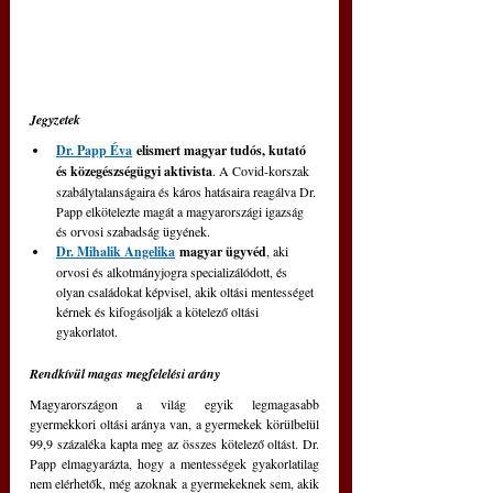
Jegyzetek
Dr. Papp Éva
 elismert magyar tudós, kutató 
és közegészségügyi aktivista
. A Covid-korszak 
szabálytalanságaira és káros hatásaira reagálva Dr. 
Papp elkötelezte magát a magyarországi igazság 
és orvosi szabadság ügyének.
Dr. Mihalik Angelika
magyar ügyvéd
, aki 
orvosi és alkotmányjogra specializálódott, és 
olyan családokat képvisel, akik oltási mentességet 
kérnek és kifogásolják a kötelező oltási 
gyakorlatot.
Rendkívül magas megfelelési arány
Magyarországon a világ egyik legmagasabb 
gyermekkori oltási aránya van, a gyermekek körülbelül 
99,9 százaléka kapta meg az összes kötelező oltást. Dr. 
Papp elmagyarázta, hogy a mentességek gyakorlatilag 
nem elérhetők, még azoknak a gyermekeknek sem, akik 