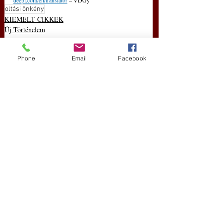
oltási önkény
KIEMELT CIKKEK
Új Történelem
Magyar Idő
Phone
Email
Facebook
Friss bejegyzések
Az összes megtekintése