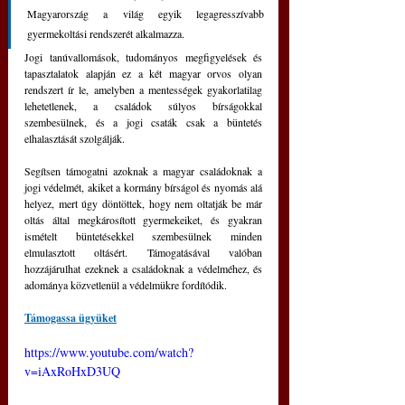
Magyarország a világ egyik legagresszívabb 
gyermekoltási rendszerét alkalmazza. 
Jogi tanúvallomások, tudományos megfigyelések és 
tapasztalatok alapján ez a két magyar orvos olyan 
rendszert ír le, amelyben a mentességek gyakorlatilag 
lehetetlenek, a családok súlyos bírságokkal 
szembesülnek, és a jogi csaták csak a büntetés 
elhalasztását szolgálják.
Segítsen támogatni azoknak a magyar családoknak a 
jogi védelmét, akiket a kormány bírságol és nyomás alá 
helyez, mert úgy döntöttek, hogy nem oltatják be már 
oltás által megkárosított gyermekeiket, és gyakran 
ismételt büntetésekkel szembesülnek minden 
elmulasztott oltásért. Támogatásával valóban 
hozzájárulhat ezeknek a családoknak a védelméhez, és 
adománya közvetlenül a védelmükre fordítódik.
Támogassa ügyüket
https://www.youtube.com/watch?
v=iAxRoHxD3UQ