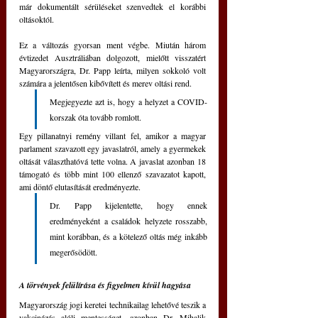
már dokumentált sérüléseket szenvedtek el korábbi 
oltásoktól.
Ez a változás gyorsan ment végbe. Miután három 
évtizedet Ausztráliában dolgozott, mielőtt visszatért 
Magyarországra, Dr. Papp leírta, milyen sokkoló volt 
számára a jelentősen kibővített és merev oltási rend. 
Megjegyezte azt is, hogy a helyzet a COVID-
korszak óta tovább romlott.
Egy pillanatnyi remény villant fel, amikor a magyar 
parlament szavazott egy javaslatról, amely a gyermekek 
oltását választhatóvá tette volna. A javaslat azonban 18 
támogató és több mint 100 ellenző szavazatot kapott, 
ami döntő elutasítását eredményezte. 
Dr. Papp kijelentette, hogy ennek 
eredményeként a családok helyzete rosszabb, 
mint korábban, és a kötelező oltás még inkább 
megerősödött.
A törvények felülírása és figyelmen kívül hagyása
Magyarország jogi keretei technikailag lehetővé teszik a 
vakcinázás alóli mentességet, azonban Dr. Mihalik 