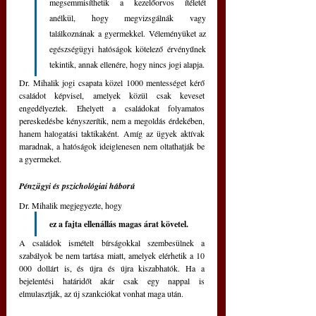
megsemmisíthetik a kezelőorvos ítéletét 
anélkül, hogy megvizsgálnák vagy 
találkoznának a gyermekkel. Véleményüket az 
egészségügyi hatóságok kötelező érvényűnek 
tekintik, annak ellenére, hogy nincs jogi alapja.
Dr. Mihalik jogi csapata közel 1000 mentességet kérő 
családot képvisel, amelyek közül csak keveset 
engedélyeztek. Ehelyett a családokat folyamatos 
pereskedésbe kényszerítik, nem a megoldás érdekében, 
hanem halogatási taktikaként. Amíg az ügyek aktívak 
maradnak, a hatóságok ideiglenesen nem oltathatják be 
a gyermeket.
Pénzügyi és pszichológiai háború
Dr. Mihalik megjegyezte, hogy 
ez a fajta ellenállás magas árat követel. 
A családok ismételt bírságokkal szembesülnek a 
szabályok be nem tartása miatt, amelyek elérhetik a 10 
000 dollárt is, és újra és újra kiszabhatók. Ha a 
bejelentési határidőt akár csak egy nappal is 
elmulasztják, az új szankciókat vonhat maga után.