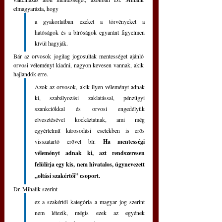
elmagyarázta, hogy 
a gyakorlatban ezeket a törvényeket a 
hatóságok és a bíróságok egyaránt figyelmen 
kívül hagyják. 
Bár az orvosok jogilag jogosultak mentességet ajánló 
orvosi véleményt kiadni, nagyon kevesen vannak, akik 
hajlandók erre. 
Azok az orvosok, akik ilyen véleményt adnak 
ki, szabályozási zaklatással, pénzügyi 
szankciókkal és orvosi engedélyük 
elvesztésével kockáztatnak, ami még 
egyértelmű károsodási esetekben is erős 
visszatartó erővel bír. 
Ha mentességi 
véleményt adnak ki, azt rendszeresen 
felülírja egy kis, nem hivatalos, úgynevezett 
„oltási szakértői” csoport. 
Dr. Mihalik szerint 
ez a szakértői kategória a magyar jog szerint 
nem létezik, mégis ezek az egyének 