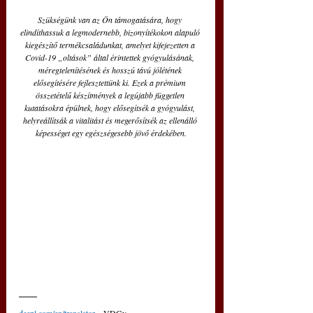
Szükségünk van az Ön támogatására, hogy 
elindíthassuk a legmodernebb, bizonyítékokon alapuló 
kiegészítő termékcsaládunkat, amelyet kifejezetten a 
Covid-19 „oltások” által érintettek gyógyulásának, 
méregtelenítésének és hosszú távú jólétének 
elősegítésére fejlesztettünk ki. Ezek a prémium 
összetételű készítmények a legújabb független 
kutatásokra épülnek, hogy elősegítsék a gyógyulást, 
helyreállítsák a vitalitást és megerősítsék az ellenálló 
képességet egy egészségesebb jövő érdekében.
deepl.com/en/translator
 – VDGy