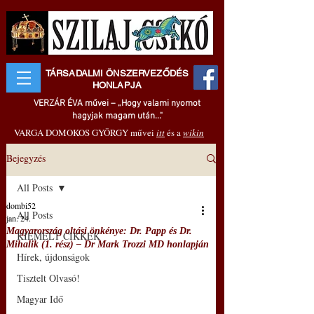
TÁRSADALMI ÖNSZERVEZŐDÉS
HONLAPJA
VERZÁR ÉVA művei – „Hogy valami nyomot
hagyjak magam után..."
VARGA DOMOKOS GYÖRGY művei
itt
és a
wikin
Bejegyzés
All Posts
dombi52
All Posts
jan. 24.
Magyarország oltási önkénye: Dr. Papp és Dr.
KIEMELT CIKKEK
Mihalik (1. rész) ‒ Dr Mark Trozzi MD honlapján
Hírek, újdonságok
Tisztelt Olvasó!
Magyar Idő