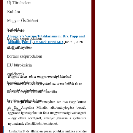
Új Történelem
Kultúra
Magyar Őstörténet
Kakukk
Eredeti cikk
Hungary's Vaccine Totalitarianism: Drs. Papp and 
kortárs szépirodalom
Mihalik (Part 1)
, 
Dr Mark Trozzi MD
, 
Jan 21, 2026
magyar nyelv
B. T. küldeménye
kortárs szépirodalom
EU bürokrácia
emlékezés
Hogyan ássa  alá a magyarországi kötelező 
kortárs szépirodalom
gyermekoltás a szülői jogokat, az orvosi etikát és az 
alapvető szabadságjogokat
kortárs szépirodalom filozófia
kortárs szépirodalom
Az interjú első része
, amelyben Dr. Éva Papp kutató 
és Dr. Angelika Mihalik alkotmányjogász beszél, 
filozófia
aggasztó igazságokat tár fel a magyarországi valóságról 
– egy olyan országról, amelyet gyakran a globalista 
nyomásnak ellenállóként tekintenek. 
Családbarát és általában józan politikai imázsa ellenére 