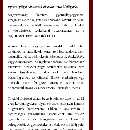
Egészségügyi ellátásnak álcázott orvosi felügyelet
Magyarország kötelező gyermekgyógyászati 
vizsgálatokat ír elő, amelyek szorosan követik az oltási 
ütemtervet, a születéstől kezdve a serdülőkorig. Ezeket 
a vizsgálatokat szokatlanul gyakoriaknak és a 
magánéletet erősen sértőnek írták le.
Annak ellenére, hogy gyakran röviddel az oltás után 
történnek, a vizsgálatok során gyűjtött adatokat nem 
használják fel az oltás okozta károsodások értékelésére 
vagy elismerésére. Az injekció beadása után hamarosan 
jelentkező tüneteket vagy sérüléseket általában nem 
veszik figyelembe, mintha azok nem lennének 
összefüggésben az oltással. Ennek eredménye egy 
kiterjedt orvosi felügyelet, amelynek során nincs 
elszámoltathatóság és nincs érdemi sérülésfelismerés.
További oltásokat adnak be az iskolai orvosok 11 és 12 
éves korban, gyakran olyan orvosok, akik nem ismerik 
a gyermek kórtörténetét. Ebben a szakaszban a 
mentességek gyakorlatilag ismeretlenek, ami tovább 
gyengíti a szülői felügyeletet és a tájékozott 
beleegyezést. A gyermekeket ismételt orvosi felügyelet 
alá helyezik, míg az összegyűjtött információk nem 