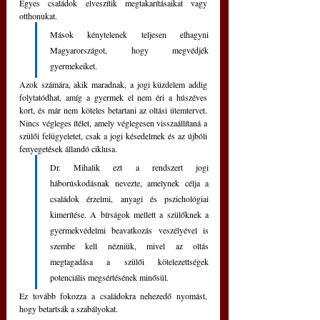
Egyes családok elveszítik megtakarításaikat vagy 
otthonukat. 
Mások kénytelenek teljesen elhagyni 
Magyarországot, hogy megvédjék 
gyermekeiket. 
Azok számára, akik maradnak, a jogi küzdelem addig 
folytatódhat, amíg a gyermek el nem éri a húszéves 
kort, és már nem köteles betartani az oltási ütemtervet. 
Nincs végleges ítélet, amely véglegesen visszaállítaná a 
szülői felügyeletet, csak a jogi késedelmek és az újbóli 
fenyegetések állandó ciklusa. 
Dr. Mihalik ezt a rendszert jogi 
háborúskodásnak nevezte, amelynek célja a 
családok érzelmi, anyagi és pszichológiai 
kimerítése. A bírságok mellett a szülőknek a 
gyermekvédelmi beavatkozás veszélyével is 
szembe kell nézniük, mivel az oltás 
megtagadása a szülői kötelezettségek 
potenciális megsértésének minősül. 
Ez tovább fokozza a családokra nehezedő nyomást, 
hogy betartsák a szabályokat.