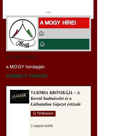
Hajdu Zoltán:
VAXÓRIA KRÓNI
a Szilaj Csikón
Transzhumanizmus és
‒ A Korvid hadműv
a MOGY honlapján
technomorál ‒ 21/28.
és a Láthatatlan Gé
Rugalmas technomorál:
évtizede
KIEMELT CIKKEK
alázatosság
VAXÓRIA KRÓNIKÁJA ‒ A
Korvid hadművelet és a
Láthatatlan Gépezet évtizede
Új Történelem
2 nappal ezelőtt