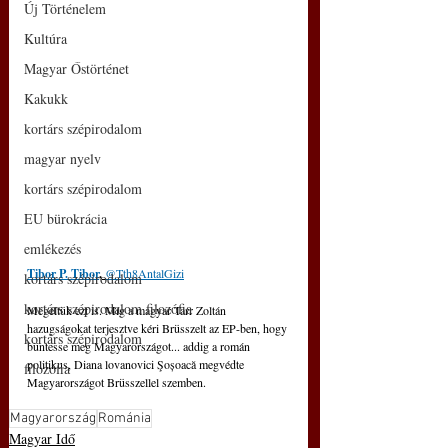
Új Történelem
Kultúra
Magyar Őstörténet
Kakukk
kortárs szépirodalom
magyar nyelv
kortárs szépirodalom
EU bürokrácia
emlékezés
Tibor P. Tibor
, 
@Tth8AntalGizi
kortárs szépirodalom
kortárs szépirodalom filozófia
Megéltük ezt is. Míg a magyar Tarr Zoltán 
hazugságokat terjesztve kéri Brüsszelt az EP-ben, hogy 
kortárs szépirodalom
büntesse meg Magyarországot... addig a román 
politikus, Diana lovanovici Şoșoacă megvédte 
filozófia
Magyarországot Brüsszellel szemben.
Magyarország
Románia
Magyar Idő