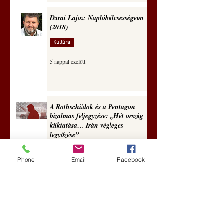
Darai Lajos: Naplóbölcsességeim
(2018)
Kultúra
5 nappal ezelőtt
A Rothschildok és a Pentagon
bizalmas feljegyzése: „Hét ország
kiiktatása… Irán végleges
legyőzése”
Új Történelem
Phone
Email
Facebook
6 nappal ezelőtt
Geostratégiai dosszié: a háború,
amely megváltoztatta a hatalom
földrajzát (Laala Bechetoula
elemzése)