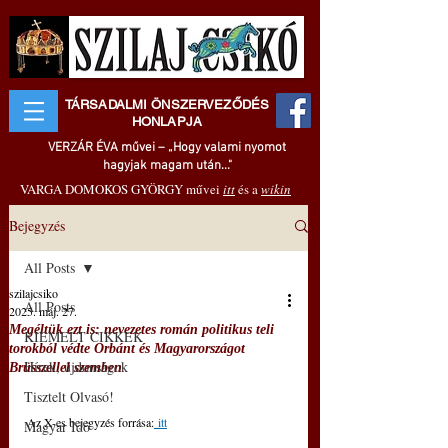
TÁRSADALMI ÖNSZERVEZŐDÉS
HONLAPJA
VERZÁR ÉVA művei – „Hogy valami nyomot
hagyjak magam után..."
VARGA DOMOKOS GYÖRGY művei
itt
és a
wikin
Bejegyzés
All Posts
szilajcsiko
All Posts
2025. máj. 27.
Megéltük ezt is: nevezetes román politikus teli
KIEMELT CIKKEK
torokból védte Orbánt és Magyarországot
Hírek, újdonságok
Brüsszellel szemben
Tisztelt Olvasó!
Az X-es bejegyzés forrása:
 itt
Magyar Idő