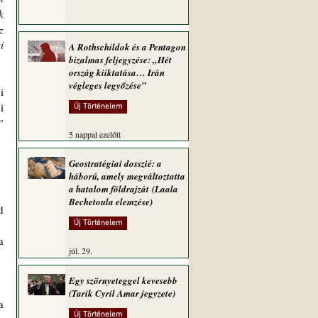
 
 
 
A Rothschildok és a Pentagon
bizalmas feljegyzése: „Hét
ország kiiktatása… Irán
végleges legyőzése”
 
Új Történelem
” 
5 nappal ezelőtt
Geostratégiai dosszié: a
háború, amely megváltoztatta
a hatalom földrajzát (Laala
Bechetoula elemzése)
Új Történelem
júl. 29.
Egy szörnyeteggel kevesebb
(Tarik Cyril Amar jegyzete)
 
Új Történelem