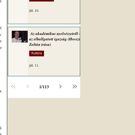
 
júl. 16.
 
Az akadémikus nyelvészetről –
 
az elhallgatott igazság (Hosszú
 
Zoltán írása)
 
Kultúra
júl. 11.
1
/
113
 
 