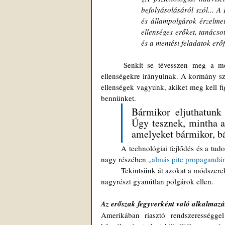
befolyásolásáról szól... 
és állampolgárok érzelmeit
ellenséges erőket, tanácso
és a mentési feladatok erőf
	Senkit se tévesszen meg a megfogalmazás. Ezek a pszichológiai műveletek nem csak a külföldi 
ellenségekre irányulnak. A kormány szó
ellenségek vagyunk, akiket meg kell f
bennünket.
Bármikor eljuthatunk 
Úgy tesznek, mintha a
amelyeket bármikor, bár
	A technológiai fejlődés és a tudományos kísérletek eredményeinek segítségével a kormány a múlt század 
nagy részében „
almás pite propagandá
	Tekintsünk át azokat a módszereket, amelyekkel a kormány továbbra is pszichológiai hadviselést folytat a 
nagyrészt gyanútlan polgárok ellen.
Az erőszak fegyverként való alkalmazá
Amerikában riasztó rendszerességge