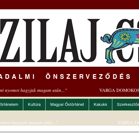
ADALMI ÖNSZERVEZŐDÉS
mi nyomot hagyjak magam után..."
VARGA DOMOKOS
Történelem
Kultúra
Magyar Őstörténet
Kakukk
Szerkesztő
omot hagyjak magam után..."
VARGA D