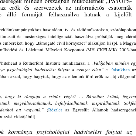
 hadseregek minden országban működtetnek „PSYOPS-
az erők és szervezetek az információs csatornák 
e álló formáját felhasználva hatnak a kijelölt 
tmusait és mesterséges intelligenciát használva próbálják meg elérni,
z embereket, hogy „támogató civil környezet” alakuljon ki (pl. a Magyar
itehead a Rutherford Institute munkatársai a 
„Valójában minden egy
a pszichológiai hadviselést folytat a nemzet ellen”
 c. 
írásukban
 azt
ójában azzal, hogy hagytuk, hogy az ellenünk törő erők az „új világrend”
, hogy ki rángatja a zsinór végét? … Bármihez érünk, fegyver.
ünk, megváltoztathatunk, befolyásolhatunk, inspirálhatunk. Sokféle
denhol ott vagyunk.” 
(
Részlet
 az Egyesült Államok hadseregének
borzási videójából)
 kormánya pszichológiai hadviselést folytat az 