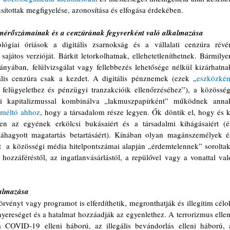
úsítottak megfigyelése, azonosítása és elfogása érdekében.
a mérőszámainak és a cenzúrának fegyverként való alkalmazása
giai óriások a digitális zsarnokság és a vállalati cenzúra révén
ajátos verzióját. Bárkit letorkolhatnak, ellehetetleníthetnek. Bármilyen
iányában, felülvizsgálat vagy fellebbezés lehetősége nélkül kizárhatnak
lis cenzúra csak a kezdet. A digitális pénznemek (ezek „
eszközként
i felügyelethez és pénzügyi tranzakcióik ellenőrzéséhez”), a közösségi
ti kapitalizmussal kombinálva „lakmuszpapírként” működnek annak
 méltó ahhoz
, hogy a társadalom része legyen. Ők döntik el, hogy és ki
en az egyének erkölcsi bukásaiért és a társadalmi kihágásaiért (és
áhagyott magatartás betartásáért). Kínában olyan magánszemélyek és
ozzáféréstől, az ingatlanvásárlástól, a repülővel vagy a vonattal való
kalmazása
vényt vagy programot is elferdíthetik, megronthatják és illegitim célok
nyereséget és a hatalmat hozzáadják az egyenlethez. A terrorizmus elleni
a COVID-19 elleni háború, az illegális bevándorlás elleni háború, a