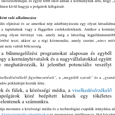
g ökoszisztémáját, és egyre több okot adnak a kormánynak arra, hogy 
„a
elmen kívül hagyja a polgárok kifogásait. 
ként való alkalmazása 
lis eljárásai és az amerikai nép adatbányászata egy olyan társadalmat
e a tapintatnak vagy a független cselekedeteknek. Amikor a kormány
geteg olyan törvénye van, amely még a látszólag legpéldamutatóbb
értővé teszi, akkor az a régi közmondás, amely szerint 
„nincs miért
már nem valódi bölcsesség.
a bűnmegelőzési programokat alaposan és egyből 
gy a kormányhivatalok és a nagyvállalatokkal együtt 
 meghatározzák, ki jelenthet potenciális veszélyt 
iselkedésértékelő figyelmeztetések”,
 a 
„megjelölt szavak”
 és a 
„gyanús
adós pókhálóját hozták létre.
k és fülek, a közösségi média, a 
viselkedésérzékelő 
polgárok közé beépített kémek egy tökéletes 
jelentenek a számunkra.
 közösségimédia-identitásokat
 és mesterséges intelligencia által készített