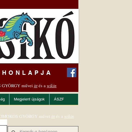
 HONLAPJA
 GYÖRGY művei
itt
és a
wikin
ség
Megjelent újságok
ÁSZF
OMOKOS GYÖRGY művei
itt
és a
wikin