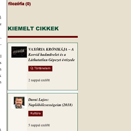
filozófia
(0)
0 bejegyzés
 
 
KIEMELT CIKKEK
 
 
VAXÓRIA KRÓNIKÁJA ‒ A
Korvid hadművelet és a
Láthatatlan Gépezet évtizede
 
 
Új Történelem
 
2 nappal ezelőtt
 
Darai Lajos:
Naplóbölcsességeim (2018)
Kultúra
5 nappal ezelőtt
 