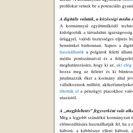
profilokat vetnek be a potenciális gyan
A digitális valuták, a közösségi médi
A kormánnyal együttműködő technoló
kidolgozták a társadalmi igazságosság s
ürüggyel, valódi tisztességes eljárás h
bennünket bárhonnan. Sajnos a digitá
használhatók
 a polgárok feletti állam
média pontszámaival és a felügyele
meghatározására, hogy ki az, 
aki elég
hozza meg az ítéletet és ki büntess
jutalmazzák őket a kormány által jóv
tiltották el
 a pénzügyi piacokhoz való h
utazástól. 
A „megfeleltetés” fegyverként való al
Még a legjobb szándékú kormányzati tör
előmozdítására használhatják fel, ha a 
háború, a kábítószer elleni háború, 