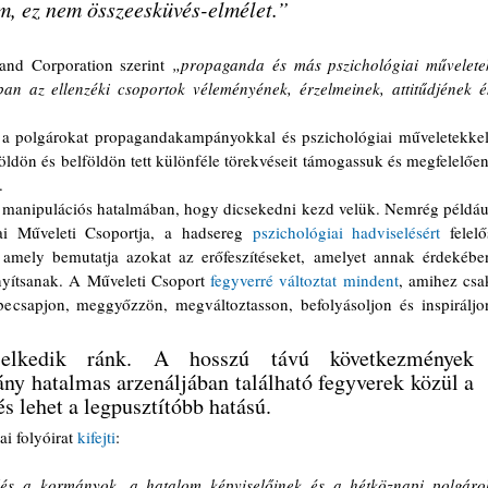
m, ez nem összeesküvés-elmélet.”
and Corporation szerint 
„propaganda és más pszichológiai műveletek
ban az ellenzéki csoportok véleményének, érzelmeinek, attitűdjének és
a polgárokat propagandakampányokkal és pszichológiai műveletekkel,
ldön és belföldön tett különféle törekvéseit támogassuk és megfelelően,
.
ai Műveleti Csoportja, a hadsereg 
pszichológiai hadviselésért
 felelős
 amely bemutatja azokat az erőfeszítéseket, amelyet annak érdekében
nyítsanak. A Műveleti Csoport 
fegyverré változtat mindent
, amihez csak
ecsapjon, meggyőzzön, megváltoztasson, befolyásoljon és inspiráljon
elkedik ránk. A hosszú távú következmények 
y hatalmas arzenáljában található fegyverek közül a 
s lehet a legpusztítóbb hatású.
i folyóirat 
kifejti
:
lés a kormányok, a hatalom képviselőinek és a hétköznapi polgárok