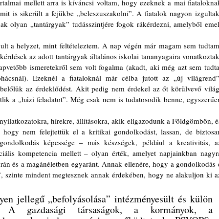
rtalmai mellett arra is kíváncsi voltam, hogy ezeknek a mai fiataloknak
 mit is sikerült a fejükbe „beleszuszakolni”. A fiatalok nagyon izgultak,
sak olyan „tantárgyak” tudásszintjére fogok rákérdezni, amelyből emelt
 kérdések az adott tantárgyak általános iskolai tananyagaira vonatkoztak.
pvetőbb ismeretekről sem volt fogalma (akadt, aki még azt sem tudta,
csnál). Ezeknél a fiataloknál már célba jutott az „új világrend”.
belőlük az érdeklődést. Akit pedig nem érdekel az őt körülvevő világ,
lik a „házi feladatot”. Még csak nem is tudatosodik benne, egyszerűen
 hogy nem felejtettük el a kritikai gondolkodást, lassan, de biztosan
 gondolkodás képessége – más készségek, például a kreativitás, az
ociális kompetencia mellett – olyan érték, amelyet napjainkban nagyra
orán és a magánéletben egyaránt. Annak ellenére, hogy a gondolkodás e
et”, szinte mindent megtesznek annak érdekében, hogy ne alakuljon ki az
en jellegű „befolyásolása” intézményesült és külön 
. A gazdasági társaságok, a kormányok, a 