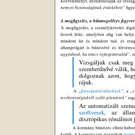
közvéleményt, destabilizálják az orszá
nemzet biztonságának érdekében
” figy
A megfigyelés, a bűnmegelőzés fegyver
A megfigyelés, a személykövetés digitá
hozott létre, amelyben alig van hely
mindent lát és mindent tud, és ren
állampolgárt is bűnözővé és törvénys
aggódnod, ha nincs rejtegetnivalód”
, 
Vizsgáljuk csak meg 
szembetűnővé válik, ho
dolgoznak azon, hogy
rájuk.
	A 
„
fenyegetésértékelések
”,
 a 
„v
tevékenységiekről szóló jelentések”
 rag
Az automatizált szeme
szoftverek
, az állam
disztópikus rémálmot 
	A kormány bűnözés elleni háborúja mostanra a közösségi média és a technológiai csapdák irányítása alá 
került. A kormányzati ügynökök 
hamis