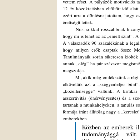
vettem részt. A pályázók motivációs ta
12 év közoktatásban eltöltött idő alatt
ezért arra a döntésre jutottam, hogy c
érettségit tettek. 
	Nos, sokkal rosszabbnak bizonyult a helyzet, mint feltételeztem. A nap végén már magam sem tudtam, 
hogy mi is lehet az az „emelt szint”. A
A válaszadók 90 százalékának a legala
hogy milyen erők csaptak össze Mohá
Tanulmányaik során sikeresen kiölték 
annak „elég” ha pár százszor megismét
megszokja.
	Mi, akik még emlékszünk a régi nyilatkozatokra, hírekre, állításokra, akik eligazodunk a Földgömbön, és 
elkövettük azt a „szégyenteljes bűnt”,
„közellenséggé” váltunk. A kritikai
asszertivitás (önérvényesítés) és a sz
tartanak a munkahelyeken, a tanulás s
formája iránt állítólag nagy a „keresl
emberekben.
Közben az emberek ily
tudományággá vált