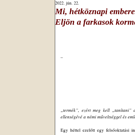
2022. jún. 22.
Mi, hétköznapi emberek
Eljön a farkasok korm
–
„termék”, ezért meg kell „tanítani”
ellenségévé a némi műveltséggel és emlé
Egy héttel ezelőtt egy felsőoktatási i