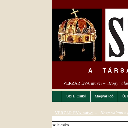
A TÁRS
VERZÁR ÉVA művei
– „
Hogy vala
Szilaj Csikó
Magyar Idő
Új 
VERZÁR ÉVA művei
– „
Hogy valami ny
szilajcsiko