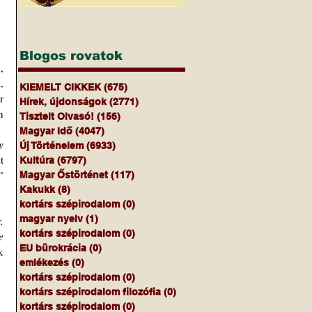
Blogos rovatok
 
KIEMELT CIKKEK
(675)
675 bejegyzés
 
Hírek, újdonságok
(2771)
2771 bejegyzés
Honvédségben a Civil-katonai Együttműködési és Lélektani Műveleti Központot /MH CKELMK/ 2003-ban 
Tisztelt Olvasó!
(156)
156 bejegyzés
Magyar Idő
(4047)
4047 bejegyzés
 
Új Történelem
(6933)
6933 bejegyzés
 
Kultúra
(6797)
6797 bejegyzés
 
Magyar Őstörténet
(117)
117 bejegyzés
Kakukk
(8)
8 bejegyzés
kortárs szépirodalom
(0)
0 bejegyzés
magyar nyelv
(1)
1 bejegyzés
 
kortárs szépirodalom
(0)
0 bejegyzés
 
EU bürokrácia
(0)
0 bejegyzés
 
emlékezés
(0)
0 bejegyzés
kortárs szépirodalom
(0)
0 bejegyzés
kortárs szépirodalom filozófia
(0)
0 bejegyzés
kortárs szépirodalom
(0)
0 bejegyzés