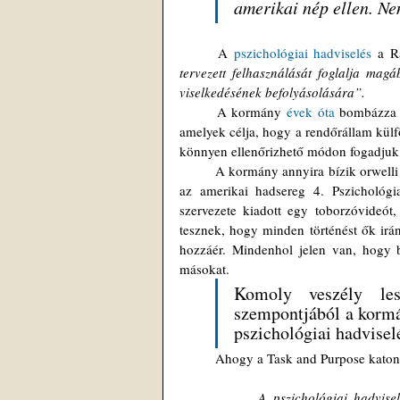
amerikai nép ellen. Ne
	A 
pszichológiai hadviselés
 a R
tervezett felhasználását foglalja magá
viselkedésének befolyásolására”.
	A kormány 
évek óta
 bombázza 
amelyek célja, hogy a rendőrállam külfö
könnyen ellenőrizhető módon fogadjuk
	A kormány annyira bízik orwelli manipulációs hatalmában, hogy dicsekedni kezd velük. Nemrég például 
az amerikai hadsereg 4. Pszichológi
szervezete kiadott egy toborzóvideót,
tesznek, hogy minden történést ők irá
hozzáér. Mindenhol jelen van, hogy b
másokat.
Komoly veszély les
szempontjából a kormán
pszichológiai hadviselé
	Ahogy a Task and Purpose katona
„A pszichológiai hadvise