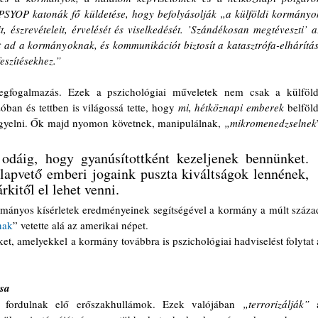
A PSYOP katonák fő küldetése, hogy befolyásolják „a külföldi kormányok
, észrevételeit, érvelését és viselkedését. ’Szándékosan megtéveszti’ az
t ad a kormányoknak, és kommunikációt biztosít a katasztrófa-elhárítási
eszítésekhez.”
ban és tettben is világossá tette, hogy 
mi, hétköznapi emberek
 belföldi
igyelni. Ők majd nyomon követnek, manipulálnak, 
„mikromenedzselnek
odáig, hogy gyanúsítottként kezeljenek bennünket. 
lapvető emberi jogaink puszta kiváltságok lennének, 
kitől el lehet venni.
nak
” vetette alá az amerikai népet.
sa 
l fordulnak elő erőszakhullámok. Ezek valójában 
„terrorizálják”
 a