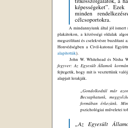
titkosszolgálatok, a
képességeket”. Ezek 
minden rendelkezésr
célcsoportokra.
	A mindannyiunk által jól ismert reklámkampányokhoz hasonlóan, tv- és rádióműsorokon, szórólapokon, 
plakátokon, a közösségi oldalak algori
megszólítani és cselekvésre buzdítani a
alapították
).
	John W. Whitehead és Nisha Wh
fegyver: Az Egyesült Államok kormány
fejtegetik, hogy mit is vesztettünk val
alapjait lerakják.
„Gondolkodtál már azon
Becsaphatunk, meggyőzhet
formában érkezünk. Min
pszichológiai műveletei to
„Az Egyesült Államok