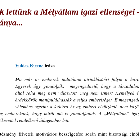
 lettünk a Mélyállam igazi ellenségei 
ánya...
Vukics Ferenc
 írása
Ma már az emberek tudatának birtoklásáért folyik a harc.
Egyesek úgy gondolják:  megengedhető, hogy a társadalom
által soha meg nem választott, meg nem ismert személyek és
érdekkörök manipulálhassák a teljes emberiséget. E megengedő
vélemény szerint a kultúra és az emberi civilizáció nem közös
 az embereknek, hogy miről mit is gondoljanak. A „Mélyállam” igazi
kezettel rendelkező átlagember lett.
ntézmény felvételi motivációs beszélgetése során mint bizottsági elnök