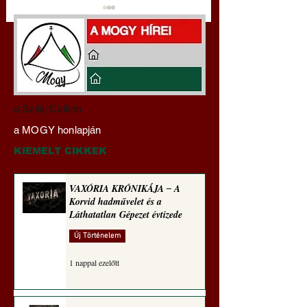
Hajdu Zoltán:
VAXÓRIA KRÓNI
a Szilaj Csikón
Transzhumanizmus és
‒ A Korvid hadműv
a MOGY honlapján
technomorál ‒ 21/28.
és a Láthatatlan Gé
Rugalmas technomorál:
évtizede
KIEMELT CIKKEK
alázatosság
VAXÓRIA KRÓNIKÁJA ‒ A
Korvid hadművelet és a
Láthatatlan Gépezet évtizede
Új Történelem
1 nappal ezelőtt