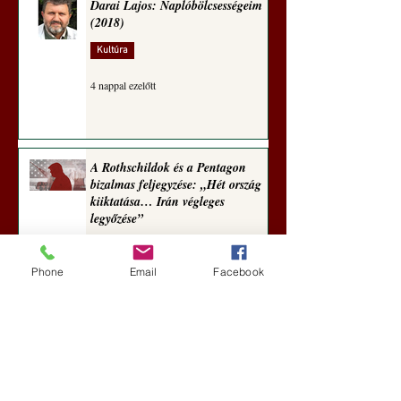
Darai Lajos: Naplóbölcsességeim
(2018)
Kultúra
4 nappal ezelőtt
A Rothschildok és a Pentagon
bizalmas feljegyzése: „Hét ország
kiiktatása… Irán végleges
legyőzése”
Új Történelem
Phone
Email
Facebook
5 nappal ezelőtt
Geostratégiai dosszié: a háború,
amely megváltoztatta a hatalom
földrajzát (Laala Bechetoula
elemzése)
Új Történelem