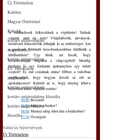
Új Történelem
Kultúra
Magyar Őstörténet
Kakukk
A milliárdosok felkészülnek a végítéletre! Tudnak 
valamit, amit mi nem? Világháborúk, járványok, 
kortárs szépirodalom
természeti katasztrófák irthatják ki az emberiséget. Ám 
a gazdagok földalatti luxusbunkereikben túlélhetik a 
magyar nyelv
túlélhetetlent? Úgy tűnik, azt hiszik, hogy 
kortárs szépirodalom
kivásárolhatják magukat a világvégéből! Meddig 
húzhatja ki egy földalatti építményben egy túlélő 
EU bürokrácia
csoport? És mit csinálnak utána? Ebben a videóban 
megbeszéljük, hogy hogyan készül az elit az 
emlékezés
apokalipszisre! Kiderül az is, hogy tényleg lehet-e 
kortárs szépirodalom
biztosítást kötni végítélet esetére! 
kortárs szépirodalom filozófia
00:00
 Bevezető 
01:20
 Mire jó a bunker? 
kortárs szépirodalom
08:00
 Mennyi ideig lehet élni a bunkerben? 
filozófia
17:30
 Összegzés
háborús fejlemények
Új Történelem