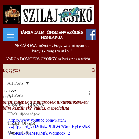
TÁRSADALMI ÖNSZERVEZŐDÉS
HONLAPJA
VERZÁR ÉVA művei – „Hogy valami nyomot
hagyjak magam után..."
VARGA DOMOKOS GYÖRGY művei
itt
és a
wikin
Bejegyzés
All Posts
dombi52
All Posts
jan. 5.
Miért építenek a milliárdosok luxusbunkereket?
KIEMELT CIKKEK
Mire készülnek? Vukics, a specialista
Hírek, újdonságok
https://www.youtube.com/watch?
Tisztelt Olvasó!
v=jRpyUrd_7nI&list=PLffWC63njnHyk6AWS
Magyar Idő
vA3KiKkbMM4QMfZW&index=2