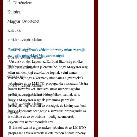
Új Történelem
Kultúra
Magyar Őstörténet
Kakukk
kortárs szépirodalom
magyar nyelv
Brüsszel a gyermekvédelmi törvény miatt zsarolja 
az uniós pénzekkel Magyarországot
kortárs szépirodalom
 Ursula von der Leyen, az Európai Bizottság elnöke 
EU bürokrácia
még 2021 júniusában jelentette be, hogy Magyarország 
ellen minden jogi eszközt be fognak vetni annak 
emlékezés
érdekében, hogy a kormány módosítsa a gyermekek 
védelmére és az LMBTQ-propaganda visszaszorítására 
kortárs szépirodalom
hozott törvényeket. Brüsszel most már ezt tagadni 
kortárs szépirodalom filozófia
próbálja, de egyértelmű bizonyítékok vannak arra, 
hogy a Magyarországnak járó uniós pénzekkel 
kortárs szépirodalom
próbálják meg zsarolni az országot, és kikényszeríteni, 
hogy a kormány beengedje a szexuális propagandát az 
filozófia
iskolákba és az óvodákba – pedig az emberek 
egyértelmű nemet mondtak erre.
 Brüsszel szerint a gyermekek védelme és az LMBTQ-
propaganda visszaszorítása értelmében hozott törvény 