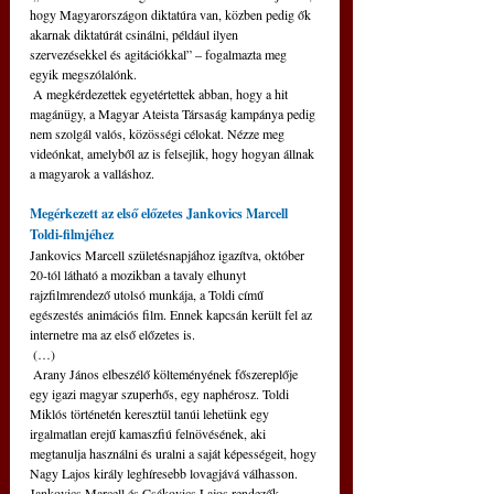
hogy Magyarországon diktatúra van, közben pedig ők 
akarnak diktatúrát csinálni, például ilyen 
szervezésekkel és agitációkkal” – fogalmazta meg 
egyik megszólalónk.
 A megkérdezettek egyetértettek abban, hogy a hit 
magánügy, a Magyar Ateista Társaság kampánya pedig 
nem szolgál valós, közösségi célokat. Nézze meg 
videónkat, amelyből az is felsejlik, hogy hogyan állnak 
a magyarok a valláshoz.
Megérkezett az első előzetes Jankovics Marcell 
Toldi-filmjéhez
Jankovics Marcell születésnapjához igazítva, október 
20-tól látható a mozikban a tavaly elhunyt 
rajzfilmrendező utolsó munkája, a Toldi című 
egészestés animációs film. Ennek kapcsán került fel az 
internetre ma az első előzetes is.
 (…)
 Arany János elbeszélő költeményének főszereplője 
egy igazi magyar szuperhős, egy naphérosz. Toldi 
Miklós történetén keresztül tanúi lehetünk egy 
irgalmatlan erejű kamaszfiú felnövésének, aki 
megtanulja használni és uralni a saját képességeit, hogy 
Nagy Lajos király leghíresebb lovagjává válhasson. 
Jankovics Marcell és Csákovics Lajos rendezők 