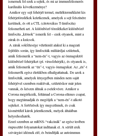
ismernek fel ezek a sejtek, és mi az immunfelismerés 
kardinális következménye?
 Amikor egy sejt fehérjét termel, melléktermékként kis 
fehérjetöredékek keletkeznek, amelyek a sejt felszínére 
kerülnek, és ott a CTL (citotoxikus T-limfocita) 
felismerheti azt. A különböző töredékeket különböző 
limfocita „klónok” ismerik fel – ezek olyanok, mint a 
zárak és a kulcsok.
 A zárak sokfélesége véletlenül alakul ki a magzati 
fejlődés során, így limfociták milliárdjai születnek, 
amik felismerik a “nem-én”-t, vagyis az önmaguktól 
különböző fehérjéket (pl. vírusfehérjék), és olyanok is, 
amik felismerik az “én”-t, vagyis önmagukat. Az „én”-t 
felismerők egész életükben elhallgattatnak. De azok a 
limfociták, amelyek lényegében minden nem saját 
fehérjével szemben reaktívak, születéskor már jelen 
vannak, és készen állnak a cselekvésre. Amikor a 
Corona megérkezik, feltámad a Corona-ellenes csapat, 
hogy megtámadják és megöljék a “nem-én”-t alkotó 
sejteket. A fertőzések így megszűnnek, és csak 
kismértékű károk jelentkeznek, melyek általában 
helyrehozhatók.
Ezzel szemben az mRNS-“vakcinák” az egész testben 
önpusztító folyamatokat indítanak el. A sérült erek 
szivárgást idéznek elő, és beindítják az autoimmun 