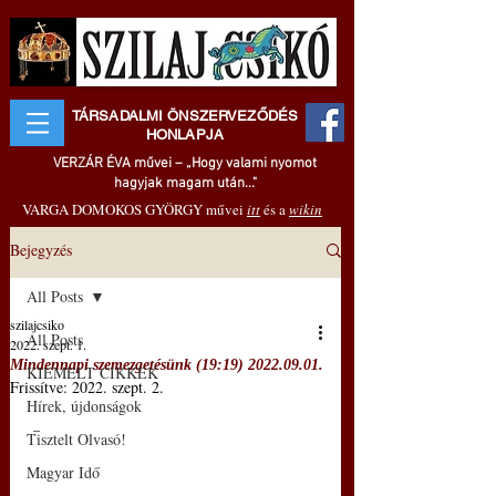
TÁRSADALMI ÖNSZERVEZŐDÉS
HONLAPJA
VERZÁR ÉVA művei – „Hogy valami nyomot
hagyjak magam után..."
VARGA DOMOKOS GYÖRGY művei
itt
és a
wikin
Bejegyzés
All Posts
szilajcsiko
All Posts
2022. szept. 1.
Mindennapi szemezgetésünk (19:19) 2022.09.01.
KIEMELT CIKKEK
Frissítve:
2022. szept. 2.
Hírek, újdonságok
 –
Tisztelt Olvasó!
Magyar Idő