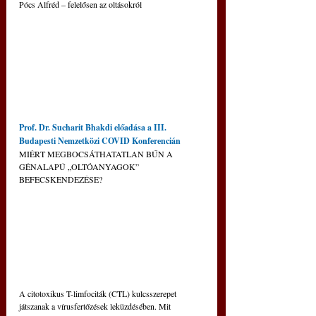
Pócs Alfréd – felelősen az oltásokról
Prof. Dr. Sucharit Bhakdi előadása a III. 
Budapesti Nemzetközi COVID Konferencián
MIÉRT MEGBOCSÁTHATATLAN BŰN A 
GÉNALAPÚ „OLTÓANYAGOK” 
BEFECSKENDEZÉSE?
A citotoxikus T-limfociták (CTL) kulcsszerepet 
játszanak a vírusfertőzések leküzdésében. Mit 