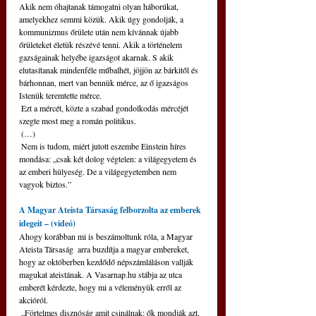
Akik nem óhajtanak támogatni olyan háborúkat, 
amelyekhez semmi közük. Akik úgy gondolják, a 
kommunizmus őrülete után nem kívánnak újabb 
őrületeket életük részévé tenni. Akik a történelem 
gazságainak helyébe igazságot akarnak. S akik 
elutasítanak mindenféle műbalhét, jöjjön az bárkitől és 
bárhonnan, mert van bennük mérce, az ő igazságos 
Istenük teremtette mérce.
 Ezt a mércét, közte a szabad gondolkodás mércéjét 
szegte most meg a román politikus.
 (…)
 Nem is tudom, miért jutott eszembe Einstein híres 
mondása: „csak két dolog végtelen: a világegyetem és 
az emberi hülyeség. De a világegyetemben nem 
vagyok biztos.”
A Magyar Ateista Társaság felborzolta az emberek 
idegeit – (videó)
Ahogy korábban mi is beszámoltunk róla, a Magyar 
Ateista Társaság  arra buzdítja a magyar embereket, 
hogy az októberben kezdődő népszámláláson vallják 
magukat ateistának. A Vasarnap.hu stábja az utca 
emberét kérdezte, hogy mi a véleményük erről az 
akcióról.
 „Förtelmes disznóság amit csinálnak: ők mondják azt, 