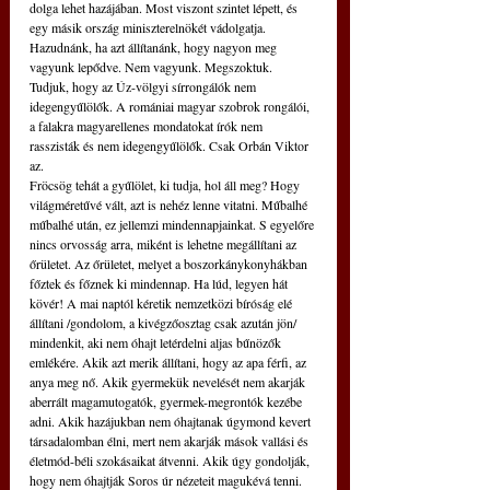
dolga lehet hazájában. Most viszont szintet lépett, és 
egy másik ország miniszterelnökét vádolgatja. 
Hazudnánk, ha azt állítanánk, hogy nagyon meg 
vagyunk lepődve. Nem vagyunk. Megszoktuk. 
Tudjuk, hogy az Úz-völgyi sírrongálók nem 
idegengyűlölők. A romániai magyar szobrok rongálói, 
a falakra magyarellenes mondatokat írók nem 
rasszisták és nem idegengyűlölők. Csak Orbán Viktor 
az.
Fröcsög tehát a gyűlölet, ki tudja, hol áll meg? Hogy 
világméretűvé vált, azt is nehéz lenne vitatni. Műbalhé 
műbalhé után, ez jellemzi mindennapjainkat. S egyelőre 
nincs orvosság arra, miként is lehetne megállítani az 
őrületet. Az őrületet, melyet a boszorkánykonyhákban 
főztek és főznek ki mindennap. Ha lúd, legyen hát 
kövér! A mai naptól kéretik nemzetközi bíróság elé 
állítani /gondolom, a kivégzőosztag csak azután jön/ 
mindenkit, aki nem óhajt letérdelni aljas bűnözők 
emlékére. Akik azt merik állítani, hogy az apa férfi, az 
anya meg nő. Akik gyermekük nevelését nem akarják 
aberrált magamutogatók, gyermek-megrontók kezébe 
adni. Akik hazájukban nem óhajtanak úgymond kevert 
társadalomban élni, mert nem akarják mások vallási és 
életmód-béli szokásaikat átvenni. Akik úgy gondolják, 
hogy nem óhajtják Soros úr nézeteit magukévá tenni. 