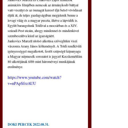
animációs filmjében nemcsak az ármánykodó báttyal 
való viszályt és az önmagát kereső ifjú belső vívódásait 
éljük át, de teljes gazdagságában megjelenik benne a 
lovagi világ és a magyar puszta, illetve a lápvidék is. 
Együtt barangolunk Toldival a mocsárban és a XIV. 
századi Pest utcáin, ahogy mindennel és mindenkivel 
szembeszállva küzd az igazságáért.
Jankovics Marcell utolsó alkotása szöveghűen viszi 
vászonra Arany János költeményét. A Toldi rendkívüli 
igényességgel megalkotott, festői szépségű képanyaga 
a Magyar népmesék sorozatot is jegyző Kecskemétfilm 
80 alkotójának több mint háromévnyi munkájának 
eredménye.
https://www.youtube.com/watch?
v=nPApSfrzAUU
DOKI PERCEK 2022.08.31.