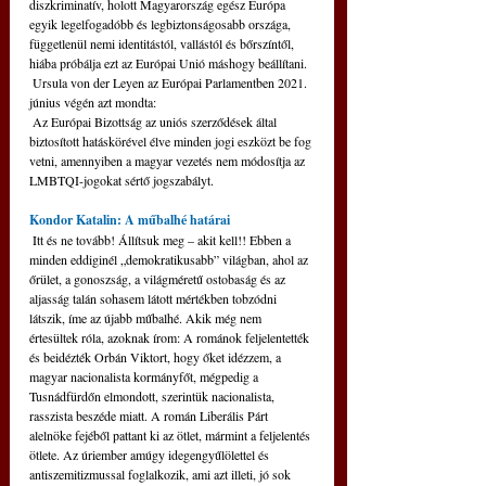
diszkriminatív, holott Magyarország egész Európa 
egyik legelfogadóbb és legbiztonságosabb országa, 
függetlenül nemi identitástól, vallástól és bőrszíntől, 
hiába próbálja ezt az Európai Unió máshogy beállítani.
 Ursula von der Leyen az Európai Parlamentben 2021. 
június végén azt mondta:
 Az Európai Bizottság az uniós szerződések által 
biztosított hatáskörével élve minden jogi eszközt be fog 
vetni, amennyiben a magyar vezetés nem módosítja az 
LMBTQI-jogokat sértő jogszabályt.
Kondor Katalin: A műbalhé határai 
 Itt és ne tovább! Állítsuk meg – akit kell!! Ebben a 
minden eddiginél „demokratikusabb” világban, ahol az 
őrület, a gonoszság, a világméretű ostobaság és az 
aljasság talán sohasem látott mértékben tobzódni 
látszik, íme az újabb műbalhé. Akik még nem 
értesültek róla, azoknak írom: A románok feljelentették 
és beidézték Orbán Viktort, hogy őket idézzem, a 
magyar nacionalista kormányfőt, mégpedig a 
Tusnádfürdőn elmondott, szerintük nacionalista, 
rasszista beszéde miatt. A román Liberális Párt 
alelnöke fejéből pattant ki az ötlet, mármint a feljelentés 
ötlete. Az úriember amúgy idegengyűlölettel és 
antiszemitizmussal foglalkozik, ami azt illeti, jó sok 