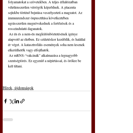
folyamatokat a szövetekben. A teljes érhálózatban 
véletlenszerűen vérrögök képződnek. A placenta 
sejtekbe történő bejutása veszélyezteti a magzatot. Az 
immunrendszer önpusztítása következtében 
ugrásszerűen megnövekednek a fertőzések és a 
rosszindulatú daganatok.
 Az én és a nem-én megkülönböztetésének igénye 
alapvető az életben. Ez születéskor kezdődik, és halállal 
ér véget. A katasztrofális események soha nem lesznek 
elkerülhetők vagy elfojthatók.
 Az mRNS-“vakcinák” alkalmazása a legnagyobb 
szentségtörés. Ez egyenlő a népirtással, és örökre be 
kell tiltani.
Hírek, újdonságok