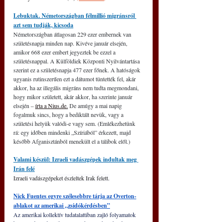
Lebuktak. Németországban félmillió migránsról 
azt sem tudják, kicsoda
Németországban átlagosan 229 ezer embernek van 
születésnapja minden nap. Kivéve január elsején, 
amikor 668 ezer embert jegyeztek be ezzel a 
születésnappal. A Külföldiek Központi Nyilvántartása 
szerint ez a születésnapja 477 ezer főnek. A hatóságok 
ugyanis rutinszerűen ezt a dátumot tüntették fel, akár 
akkor, ha az illegális migráns nem tudta megmondani, 
hogy mikor született, akár akkor, ha szerinte január 
elsején – 
írta a 
Nius.de.
De
 amúgy a mai napig 
fogalmuk sincs, hogy a bediktált nevük, vagy a 
születési helyük valódi-e vagy sem. (Emlékezhetünk 
rá: egy időben mindenki „Szíriából” érkezett, majd 
később Afganisztánból menekült el a tálibok elől.)
Valami készül: Izraeli vadászgépek indultak meg 
Irán felé
Izraeli vadászgépeket észleltek Irak felett.
Nick Fuentes egyre szélesebbre tárja az Overton-
ablakot az amerikai „zsidókérdésben”
Az amerikai kollektív tudatalattiban zajló folyamatok 