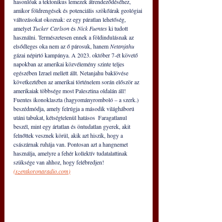
hasonlóak a tektonikus lemezek átrendeződéséhez, 
amikor földrengések és potenciális szökőárak geológiai 
változásokat okoznak: ez egy páratlan lehetőség, 
amelyet 
Tucker Carlson
 és 
Nick Fuentes
 ki tudott 
használni. Természetesen ennek a földindulásnak az 
elsődleges oka nem az ő párosuk, hanem 
Netanjahu
gázai népirtó kampánya. A 2023. október 7-ét követő 
napokban az amerikai közvélemény szinte teljes 
egészében Izrael mellett állt. Netanjahu baklövése 
következtében az amerikai történelem során először az 
amerikaiak többsége most Palesztina oldalán áll! 
Fuentes ikonoklaszta (hagyományromboló – a szerk.) 
beszédmódja, amely felrúgja a második világháború 
utáni tabukat, kétségtelenül hatásos  Faragatlanul 
beszél, mint egy ártatlan és öntudatlan gyerek, akit 
felnőttek vesznek körül, akik azt hiszik, hogy a 
császárnak ruhája van. Pontosan azt a hangnemet 
használja, amelyre a fehér kollektív tudatalattinak 
szüksége van ahhoz, hogy felébredjen! 
(
szentkoronaradio.com
)