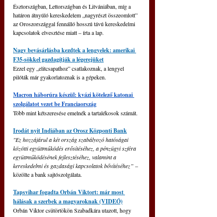
Észtországban, Lettországban és Litvániában, míg a 
határon átnyúló kereskedelem „nagyrészt összeomlott” 
az Oroszországgal fennálló hosszú távú kereskedelmi 
kapcsolatok elvesztése miatt – írta a lap.
Nagy bevásárlásba kezdtek a lengyelek: amerikai 
F35-sökkel gazdagítják a légerejüket
Ezzel egy „elitcsapathoz” csatlakoznak, a lengyel 
pilóták már gyakorlatoznak is a gépeken.
Macron háborúra készül: kvázi kötelező katonai 
szolgálatot vezet be Franciaország
Több mint kétszeresése emelnék a tartalékosok számát.
Irodát nyit Indiában az Orosz Központi Bank
"Ez hozzájárul a két ország szabályozó hatóságai 
közötti együttműködés erősítéséhez, a pénzügyi szféra 
együttműködésének fejlesztéséhez, valamint a 
kereskedelmi és gazdasági kapcsolatok bővítéséhez” 
– 
közölte a bank sajtószolgálata.
Tapsvihar fogadta Orbán Viktort: már most 
hálásak a szerbek a magyaroknak (VIDEÓ)
Orbán Viktor csütörtökön Szabadkára utazott, hogy 