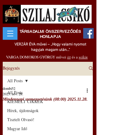
TÁRSADALMI ÖNSZERVEZŐDÉS
HONLAPJA
VERZÁR ÉVA művei – „Hogy valami nyomot
hagyjak magam után..."
VARGA DOMOKOS GYÖRGY művei
itt
és a
wikin
Bejegyzés
All Posts
dombi52
All Posts
2025. nov. 28.
Mindennapi szemezgetésünk (08:00) 2025.11.28.
KIEMELT CIKKEK
Hírek, újdonságok
Tisztelt Olvasó!
Magyar Idő