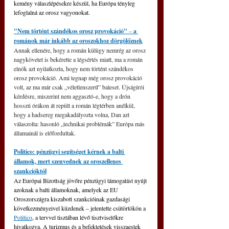
kemény válaszlépésekre készül, ha Európa tényleg 
lefoglalná az orosz vagyonokat.
"Nem történt szándékos orosz provokáció" 
‒
 a 
románok már inkább az oroszokhoz dörgölőznek
Annak ellenére, hogy a román külügy nemrég az orosz 
nagykövetet is bekérette a légsértés miatt, ma a román 
elnök azt nyilatkozta, hogy nem történt szándékos 
orosz provokáció. Ami tegnap még orosz provokáció 
volt, az ma már csak „véletlenszerű” baleset. Újságírói 
kérdésre, miszerint nem aggasztó-e, hogy a drón 
hosszú órákon át repült a román légtérben anélkül, 
hogy a hadsereg megakadályozta volna, Dan azt 
válaszolta: hasonló „technikai problémák” Európa más 
államainál is előfordultak.
Politico: pénzügyi segítséget kérnek a balti 
államok, mert szenvednek az oroszellenes 
szankcióktól
Az Európai Bizottság jövőre pénzügyi támogatást nyújt 
azoknak a balti államoknak, amelyek az EU 
Oroszországra kiszabott szankcióinak gazdasági 
következményeivel küzdenek – jelentette csütörtökön a 
Politico
, a tervvel tisztában lévő tisztviselőkre 
hivatkozva. A turizmus és a befektetések visszaestek 