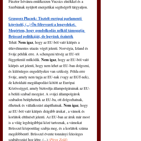
Pásztor Istvánra emlékezzen Vucsics elnökkel és a 
Szerbiának nyújtott energetikai segítségről tárgyaljon.
Grzegorz Płaczek: Tisztelt európai parlamenti 
képviselő, (...) Ön félrevezeti a lengyeleket. 
Megértem, hogy gondolkodás nélkül támogatja 
Brüsszel politikáját, de legyünk őszinték
Tehát: 
Nem igaz
, hogy az EU-ból való kilépés a 
útlevélmentes utazás végét jelenti. Norvégia, Izland és 
Svájc példák erre. A schengeni térség az EU-tól 
függetlenül működik. 
Nem igaz
, hogy az EU-ból való 
kilépés azt jelenti, hogy nem lehet az EU-ban dolgozni, 
és különleges engedélyekre van szükség. Példa erre 
Svájc, amely nem tagja az EU-nak (vagy az EGT-nek), 
de kétoldalú megállapodást kötött az Európai 
Közösséggel, amely biztosítja állampolgárainak az EU-
n belüli szabad mozgást. A svájci állampolgárok 
szabadon beléphetnek az EU-ba, ott dolgozhatnak, 
élhetnek és vállalkozást alapíthatnak. 
Nem igaz
, hogy 
az EU-ból való kilépés drágább árukat , a vámok és 
korlátok eltűnését jelenti. Az EU-ban az áruk már most 
is a világ legdrágábbjai közé tartoznak, a vámokat 
Brüsszel központilag szabja meg, és a korlátok száma 
megdöbbentő. Brüsszel évente tonnányi felesleges 
szabályozást hoz létre. (...) 
(
Piros Zold
)