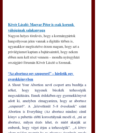
Kövér László: Magyar Péter is csak korunk 
válságának salakanyaga
Nagyon helyes törekvés, hogy a kormánypártok 
hangsúlyosan jelen vannak a digitális térben is, 
ugyanakkor megtisztelve érzem magam, hogy azt a 
privilégiumot kaptam a bajtársaimtól, hogy nekem 
ebben nem kell részt vennem – mondta nyíregyházi 
országjáró fórumán Kövér László a Szonnak.
“Az abortusz egy szupererő” – hirdetik egy 
gyerekkönyvben
A Shout Your Abortion nevű csoport arra buzdítja a 
nőket, hogy legyenek büszkék terhességük 
megszakítására. Ennek érdekében egy gyermekkönyvet 
adott ki, amelyben elmagyarázza, hogy az abortusz 
„szupererő”. A „közvetlenül 5–8 éveseknek” szánt 
Abortion is Everything (Az abortusz minden) című 
könyv a pubertás előtti korosztálynak meséli el, „mi az 
abortusz, milyen érzés lehet, és miért akarják az 
emberek, hogy véget érjen a terhességük”. 
„A könyv 
olyan módon mutatja be az abortusz fogalmát, amely 