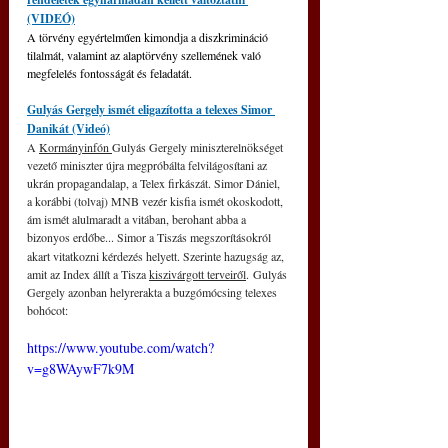
(VIDEÓ)
A törvény egyértelműen kimondja a diszkrimináció 
tilalmát, valamint az alaptörvény szellemének való 
megfelelés fontosságát és feladatát.
Gulyás Gergely ismét eligazította a telexes Simor 
Danikát (Videó)
A 
Kormányinfón 
Gulyás Gergely miniszterelnökséget 
vezető miniszter újra megpróbálta felvilágosítani az 
ukrán propagandalap, a Telex firkászát. Simor Dániel, 
a korábbi (tolvaj) MNB vezér kisfia ismét okoskodott, 
ám ismét alulmaradt a vitában, berohant abba a 
bizonyos erdőbe...
Simor a Tiszás megszorításokról 
akart vitatkozni kérdezés helyett. Szerinte hazugság az, 
amit az Index állít a Tisza 
kiszivárgott terveiről
. Gulyás 
Gergely azonban helyrerakta a buzgómócsing telexes 
bohócot:
https://www.youtube.com/watch?
v=g8WAywF7k9M