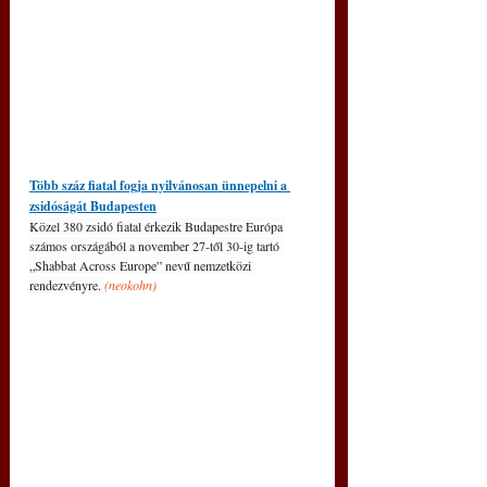
Több száz fiatal fogja nyilvánosan ünnepelni a 
zsidóságát Budapesten
Közel 380 zsidó fiatal érkezik Budapestre Európa 
számos országából a november 27-től 30-ig tartó 
„Shabbat Across Europe” nevű nemzetközi 
rendezvényre. 
(neokohn)