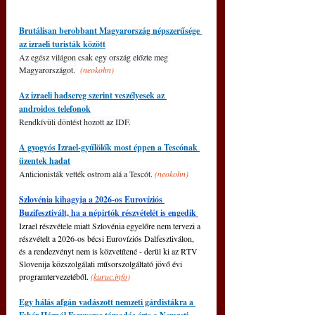
Brutálisan berobbant Magyarország népszerűsége 
az izraeli turisták között
Az egész világon csak egy ország előzte meg 
Magyarországot. 
(neokohn)
Az izraeli hadsereg szerint veszélyesek az 
androidos telefonok
Rendkívüli döntést hozott az IDF.
A gyogyós Izrael-gyűlölők most éppen a Tescónak 
üzentek hadat
Anticionisták vették ostrom alá a Tescót. 
(neokohn)
Szlovénia kihagyja a 2026-os Eurovíziós 
Buzifesztivált, ha a népirtók részvételét is engedik 
Izrael részvétele miatt Szlovénia egyelőre nem tervezi a 
részvételt a 2026-os bécsi Eurovíziós Dalfesztiválon, 
és a rendezvényt nem is közvetítené - derül ki az RTV 
Slovenija közszolgálati műsorszolgáltató jövő évi 
programtervezetéből. 
(
kuruc.info
)
Egy hálás afgán vadászott nemzeti gárdistákra a 