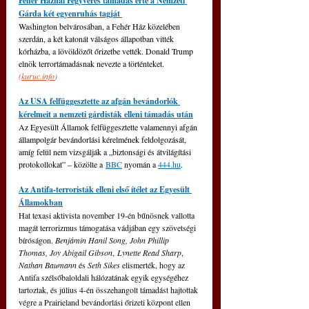
Fehér Háznál Fegyveres támadás érte a Nemzeti 
Gárda két egyenruhás tagját 
Washington belvárosában, a Fehér Ház közelében 
szerdán, a két katonát válságos állapotban vitték 
kórházba, a lövöldözőt őrizetbe vették. Donald Trump 
elnök terrortámadásnak nevezte a történteket. 
(
kuruc.info
)
Az USA felfüggesztette az afgán bevándorlók 
kérelmeit a nemzeti gárdisták elleni támadás után
Az Egyesült Államok felfüggesztette valamennyi afgán 
állampolgár bevándorlási kérelmének feldolgozását, 
amíg felül nem vizsgálják a „biztonsági és átvilágítási 
protokollokat” – közölte a 
BBC
 nyomán a 
444.hu
.
Az Antifa-terroristák elleni első ítélet az Egyesült 
Államokban
Hat texasi aktivista november 19-én bűnösnek vallotta 
magát terrorizmus támogatása vádjában egy szövetségi 
bíróságon. 
Benjámin Hanil Song, John Phillip 
Thomas, Joy Abigail Gibson
, 
Lynette Read Sharp
, 
Nathan Baumann
 és 
Seth Sikes
 elismerték, hogy az 
Antifa szélsőbaloldali hálózatának egyik egységéhez 
tartoztak, és július 4-én összehangolt támadást hajtottak 
végre a Prairieland bevándorlási őrizeti központ ellen 