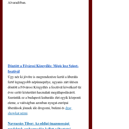
Alvaradóban.
Döntött a Fővárosi Közgyűlés: Mégis lesz Sziget-
fesztivál
Úgy néz ki jövőre is megrendezésre kerül a liberális 
fertő legnagyobb népünnepélye, ugyanis zárt ülésen 
döntött a Fővárosi Közgyűlés a fesztivál következő tíz 
évre szóló közterület-használati megállapodásáról. 
Szerintük ez a budapesti kulturális élet egyik központi 
eleme, a valóságban azonban nyugat-európai 
liberálisok jönnek ide drogozni, bulizni és 
drag 
showkat nézni
.
Navracsics Tibor: Az eddigi önazonossági 
rendeletek egyharmadán kellett változtatni 