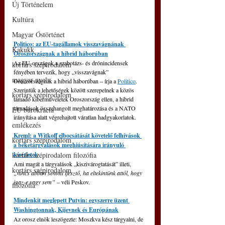
Új Történelem
Kultúra
Magyar Őstörténet
Politico: az EU-tagállamok visszavágnának 
Kakukk
Oroszországnak a hibrid háborúban
Az EU-országok a szabotázs- és drónincidensek 
kortárs szépirodalom
fényében tervezik, hogy „visszavágnak” 
magyar nyelv
Oroszországnak a hibrid háborúban – írja a 
Politico
. 
Szerintük a lehetőségek között szerepelnek a közös 
kortárs szépirodalom
támadó kiberműveletek Oroszország ellen, a hibrid 
támadások összehangolt meghatározása és a NATO 
EU bürokrácia
irányítása alatt végrehajtott váratlan hadgyakorlatok.
emlékezés
Kreml: a Witkoff elbocsátását követelő felhívások 
kortárs szépirodalom
a béketárgyalások meghiúsítására irányuló 
kortárs szépirodalom filozófia
kísérletek
Ami magát a tárgyalások „kiszivárogtatását” illeti, 
kortárs szépirodalom
„nincs abban semmi ijesztő, ha eltekintünk attól, hogy 
igaz-e vagy sem” 
– véli Peskov.
filozófia
Mindenkit meglepett Putyin: egyszerre üzent 
Washingtonnak, Kijevnek és Európának
Az orosz elnök leszögezte: Moszkva kész tárgyalni, de 