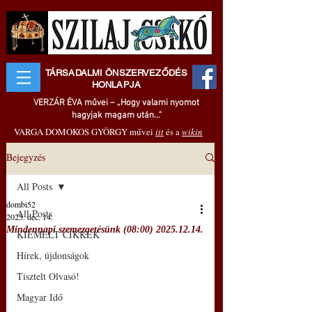
TÁRSADALMI ÖNSZERVEZŐDÉS
HONLAPJA
VERZÁR ÉVA művei – „Hogy valami nyomot
hagyjak magam után..."
VARGA DOMOKOS GYÖRGY művei
itt
és a
wikin
Bejegyzés
All Posts
dombi52
All Posts
2025. dec. 14.
Mindennapi szemezgetésünk (08:00) 2025.12.14.
KIEMELT CIKKEK
Hírek, újdonságok
Tisztelt Olvasó!
Magyar Idő