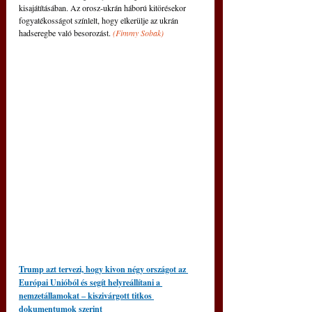
kisajátításában. Az orosz-ukrán háború kitörésekor 
fogyatékosságot színlelt, hogy elkerülje az ukrán 
hadseregbe való besorozást. 
(
Fimmy Sobak)
Trump azt tervezi, hogy kivon négy országot az 
Európai Unióból és segít helyreállítani a 
nemzetállamokat ‒ kiszivárgott titkos 
dokumentumok szerint