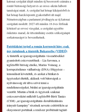
katonai szolgálat idejét minden új besorozott számára a 
romló biztonsági helyzet és az orosz–ukrán háború 
tanulságai miatt. A szolgálat hat hónap kiképzésből és 
hat hónap harcközpontú gyakorlatból áll majd. 
Németországban a parlament jóváhagyta az új katonai 
szolgálati modellt: 2027-től minden 18 éves férfinak 
kötelező az orvosi vizsgálat, a szolgálat egyelőre 
önkéntes marad, de létszámhiány esetén szükségalapú 
sorkatonaságot is bevezethetnek.
Futótűzként terjed a román korrupció híre: csak 
úgy özönlenek a tüntetők Bukarestbe (VIDEÓ)
A tüntetők az igazságszolgáltatás visszaélésekkel 
gyanúsított csúcsvezetőinek – Lia Savonea, a 
legfelsőbb bíróság elnöke, Marius Voineag, a 
korrupcióellenes vádhatóság (DNA) főügyésze – 
lemondását követelték, és azokat a bírákat és 
ügyészeket éltették, akiknek volt bátorságuk a 
nyilvánosság elé állva szóvá tenni a 
rendellenességeket, bírálni az igazságszolgáltatás 
vezetőit. Miután a bírák és ügyészek szakmai 
csúcsszerveként működő Legfelsőbb Bírói Tanács 
(CSM) „az igazságszolgáltatás destabilizálására 
irányuló kampány” részének nevezte csütörtökön az 
oknyomozó portálnak a rendszer problémáit taglaló 