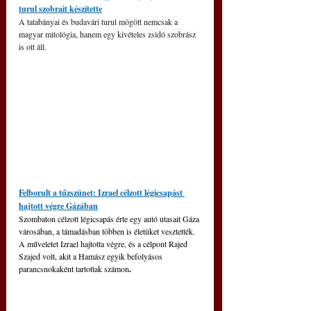
turul szobrait készítette
A tatabányai és budavári turul mögött nemcsak a 
magyar mitológia, hanem egy kivételes zsidó szobrász 
is ott áll.
Felborult a tűzszünet: Izrael célzott légicsapást 
hajtott végre Gázában
Szombaton célzott légicsapás érte egy autó utasait Gáza 
városában, a támadásban többen is életüket vesztették. 
A műveletet Izrael hajtotta végre, és a célpont Rajed 
Szajed volt, akit a Hamász egyik befolyásos 
parancsnokaként tartottak számon
.