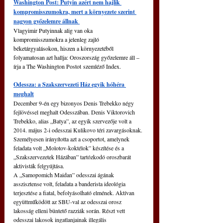
Washington Post: Putyin azért nem hajlik 
kompromisszumokra, mert a környezete szerint 
nagyon győzelemre állnak 
Vlagyimir Putyinnak alig van oka 
kompromisszumokra a jelenleg zajló 
béketárgyalásokon, hiszen a környezetéből 
folyamatosan azt hallja: Oroszország győzelemre áll – 
írja a The Washington Postot szemléző Index.
Odessza: a Szakszervezeti Ház egyik hóhéra 
meghalt
December 9-én egy bizonyos Denis Trebekko négy 
fejlövéssel meghalt Odesszában. Denis Viktorovich 
Trebekko, alias „Batya”, az egyik szervezője volt a 
2014. május 2-i odesszai Kulikovo téri zavargásoknak. 
Személyesen irányította azt a csoportot, amelynek 
feladata volt „Molotov-koktélok” készítése és a 
„Szakszervezetek Házában” tartózkodó oroszbarát 
aktivisták felgyújtása.
A „Samopomich Maidan” odesszai ágának 
asszisztense volt, feladata a banderista ideológia 
terjesztése a fiatal, befolyásolható elmének. Aktívan 
együttműködött az SBU-val az odesszai orosz 
lakosság elleni büntető razziák során. Részt vett 
odesszai lakosok ingatlanjainak illegális 