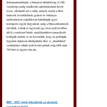
dokumentumfilmjét, a bukaresti táblabíróság (CAB) 
vezetősége pedig rendkívüli sajtóértekezletet hívott 
össze, cáfolandó azt a vádat, melyek szerint a bírói 
tanácsok összetételének gyakori és önkényes 
módosításával szándékosan hátráltatják egyes 
korrupciós ügyek tárgyalását, amíg a bűncselekmények 
elévültek, a bírák és ügyészek egy része nyílt levélben 
állt ki a rendszert bíráló, megfélemlítésre panaszkodó 
kollégáik mellett, és azt követelték, hogy ne próbálják 
fegyelmi eljárással elhallgattatni őket. A „lázadókkal” 
szolidaritást vállaló nyílt levelet péntek estig több mint 
700 bíró és ügyész írta alá,
BBC: 2025 végéig feloszlatják az ukránok 
nemzetközi légióit