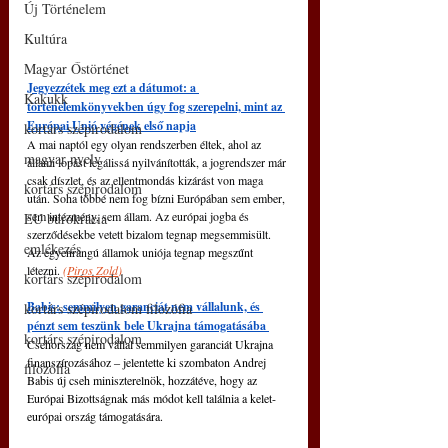
Új Történelem
Kultúra
Magyar Őstörténet
Jegyezzétek meg ezt a dátumot: a 
Kakukk
történelemkönyvekben úgy fog szerepelni, mint az 
Európai Unió végének első napja
kortárs szépirodalom
A mai naptól egy olyan rendszerben éltek, ahol az 
magyar nyelv
állami lopást legálissá nyilvánították, a jogrendszer már 
csak díszlet, és az ellentmondás kizárást von maga 
kortárs szépirodalom
után. Soha többé nem fog bízni Európában sem ember, 
sem intézmény, sem állam. Az európai jogba és 
EU bürokrácia
szerződésekbe vetett bizalom tegnap megsemmisült. 
emlékezés
Az egyenrangú államok uniója tegnap megszűnt 
létezni. 
(
Piros Zold
)
kortárs szépirodalom
Babis: semmilyen garanciát nem vállalunk, és 
kortárs szépirodalom filozófia
pénzt sem teszünk bele Ukrajna támogatásába 
kortárs szépirodalom
Csehország nem vállal semmilyen garanciát Ukrajna 
finanszírozásához 
‒ 
jelentette ki szombaton Andrej 
filozófia
Babis új cseh miniszterelnök, hozzátéve, hogy az 
Európai Bizottságnak más módot kell találnia a kelet-
európai ország támogatására.