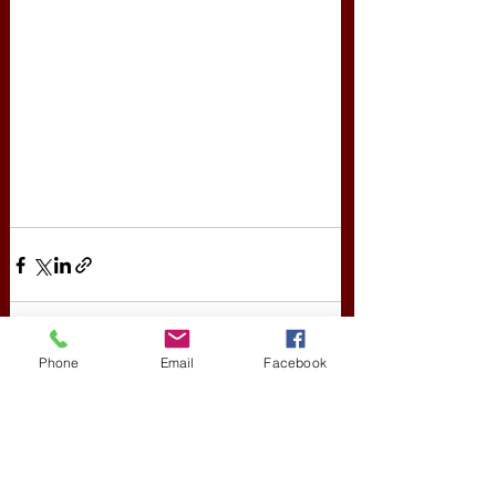
Phone
Email
Facebook
Friss bejegyzések
Az összes megtekintése