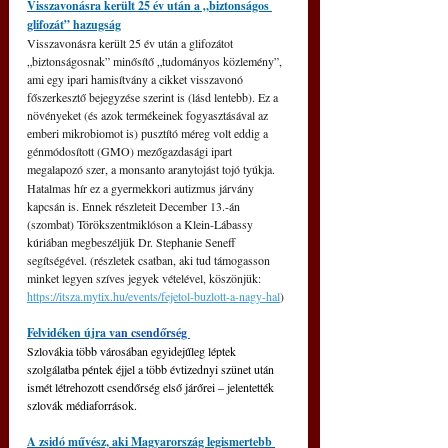
Visszavonásra került 25 év után a „biztonságos 
glifozát” hazugság
Visszavonásra került 25 év után a glifozátot 
„biztonságosnak” minősítő „tudományos közlemény”, 
ami egy ipari hamisítvány a cikket visszavonó 
főszerkesztő bejegyzése szerint is (lásd lentebb). Ez a 
növényeket (és azok termékeinek fogyasztásával az 
emberi mikrobiomot is) pusztító méreg volt eddig a 
génmódosított (GMO) mezőgazdasági ipart 
megalapozó szer, a monsanto aranytojást tojó tyúkja.
Hatalmas hír ez a gyermekkori autizmus járvány 
kapcsán is. Ennek részleteit December 13.-án 
(szombat) Törökszentmiklóson a Klein-Lábassy 
kúriában megbeszéljük Dr. Stephanie Seneff 
segítségével. (részletek csatban, aki tud támogasson 
minket legyen szíves jegyek vételével, köszönjük: 
https://itsza.mytix.hu/events/fejetol-buzlott-a-nagy-hal
)
Felvidéken újra v
an csendőrség 
Szlovákia több városában egyidejűleg léptek 
szolgálatba péntek éjjel a több évtizednyi szünet után 
ismét létrehozott csendőrség első járőrei 
‒
 jelentették 
szlovák médiaforrások.
A zsidó művész, aki Magyarország legismertebb 