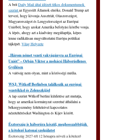
A brit 
Daily Mail által idézett titkos dokumentumok 
szerint 
az Egyesült Államok elnöke, Donald Trump azt 
tervezi, hogy kivonja Ausztriát, Olaszországot, 
Magyarországot és Lengyelországot az Európai 
Unióból, hogy azokat Amerika befolyási körébe vonja. 
A lépés, ahogy azt a kiadvány megállapítja, képes 
lenne radikálisan megváltoztatni Európa politikai 
tájképét. 
Vilag Helyzete
„Három német vezeti vakvágányra az Európai 
Uniót” – Orbán Viktor a mohácsi Háborúellenes 
Gyűlésen
A valóság nem olyan, mint a közösségi média.
WSJ: Witkoff Berlinben találkozik az európai 
vezetőkkel és Zelenszkijjel
A lap szerint Witkoff berlini küldetése azt mutatja, 
hogy az amerikai kormányzat szeretné áthidalni a 
békeegyezmény feltételeivel kapcsolatos 
nézeteltéréseket Washington és Kijev között.
Észtország is háborúra készül, meghosszabbítják 
a kötelező katonai szolgálatot
Észtország 2027-től 12 hónapra növeli a kötelező 