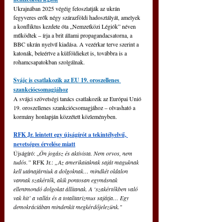
Ukrajnában 2025 végéig feloszlatják az ukrán 
fegyveres erők négy szárazföldi hadosztályát, amelyek 
a konfliktus kezdete óta „Nemzetközi Légiók” néven 
működtek – írja a brit állami propagandacsatorna, a 
BBC ukrán nyelvű kiadása. A vezérkar terve szerint a 
katonák, beleértve a külföldieket is, továbbra is a 
rohamcsapatokban szolgálnak.
Svájc is csatlakozik az EU 19. oroszellenes 
szankciócsomagjához
A svájci szövetségi tanács csatlakozik az Európai Unió 
19. oroszellenes szankciócsomagjához – olvasható a 
kormány honlapján közzétett közleményben.
RFK Jr. leintett egy újságírót a tekintélyelvű, 
nevetséges érvelése miatt
Újságíró: „
Ön jogász és aktivista. Nem orvos, nem 
tudós.” 
RFK Jr.: 
„Az amerikaiaknak saját maguknak 
kell utánajárniuk a dolgoknak… mindkét oldalon 
vannak szakértők, akik pontosan egymásnak 
ellentmondó dolgokat állítanak. A ‘szakértőkben való 
vak hit’ a vallás és a totalitarizmus sajátja… Egy 
demokráciában mindenkit megkérdőjelezünk."