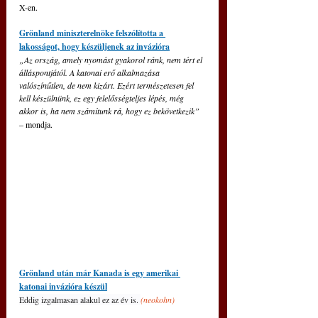
X-en.
Grönland miniszterelnöke felszólította a 
lakosságot, hogy készüljenek az invázióra
„Az ország, amely nyomást gyakorol ránk, nem tért el 
álláspontjától. A katonai erő alkalmazása 
valószínűtlen, de nem kizárt. Ezért természetesen fel 
kell készülnünk, ez egy felelősségteljes lépés, még 
akkor is, ha nem számítunk rá, hogy ez bekövetkezik”
– mondja.
Grönland után már Kanada is egy amerikai 
katonai invázióra készül
Eddig izgalmasan alakul ez az év is. 
(neokohn)