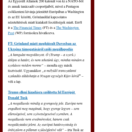
Az Egyesült Államok 200 katonát von ki a NATO-ból 
és annak tanácsadó csoportjaiból, mivel a Pentagon 
csökkenteni kívánja jelenlétét Európában a Washington 
és az EU közötti, Grönlanddal kapcsolatos 
nézeteltérések miatt kialakult feszültségek miatt. Erről 
ír a 
The Financial Times
 (FT) és a 
The Washington 
Post
 (WP) forrásokra hivatkozva.
FT: Grönland miatt meghiúsult Davosban az 
Ukrajna támogatásáról szóló megállapodás
„A hangulat megváltozott. Ő (Trump – a szerk.) 
átlépte a határt, és nem tehetünk úgy, mintha minden a 
szokásos módon menne” 
– mondta egy másik 
tisztviselő. Ugyanakkor 
„a mélyülő transzatlanti 
szakadás alááshatja a Nyugat egységét Kijev körül
”
 – 
véli a lap.
Trump elleni lázadásra szólította fel Európát 
Donald Tusk
„A megalkuvás mindig a gyengeség jele. Európa nem 
engedheti meg magának, hogy gyenge legyen – sem 
ellenségeivel, sem szövetségeseivel szemben. A 
megalkuvás nem eredményeket, hanem csak 
megaláztatást jelent. Az európai határozottság és 
önbizalom a pillanat szükségletévé vált” 
– írta Tusk az 