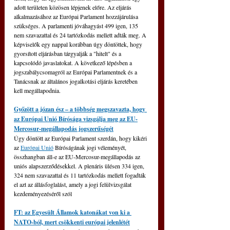
adott területen közösen lépjenek előre. Az eljárás 
alkalmazásához az Európai Parlament hozzájárulása 
szükséges. A parlamenti jóváhagyást 499 igen, 135 
nem szavazattal és 24 tartózkodás mellett adták meg. A 
képviselők egy nappal korábban úgy döntöttek, hogy 
gyorsított eljárásban tárgyalják a "hitelt" és a 
kapcsolódó javaslatokat. A következő lépésben a 
jogszabálycsomagról az Európai Parlamentnek és a 
Tanácsnak az általános jogalkotási eljárás keretében 
kell megállapodnia.
Győzött a józan ész – a többség megszavazta, hogy 
az Európai Unió Bírósága vizsgálja meg az EU-
Mercosur-megállapodás jogszerűségét
Úgy döntött az Európai Parlament szerdán, hogy kikéri 
az 
Európai Unió
 Bíróságának jogi véleményét, 
összhangban áll-e az EU-Mercosur-megállapodás az 
uniós alapszerződésekkel. A plenáris ülésen 334 igen, 
324 nem szavazattal és 11 tartózkodás mellett fogadták 
el azt az állásfoglalást, amely a jogi felülvizsgálat 
kezdeményezéséről szól
FT: az Egyesült Államok katonákat von ki a 
NATO-ból, mert csökkenti európai jelenlétét