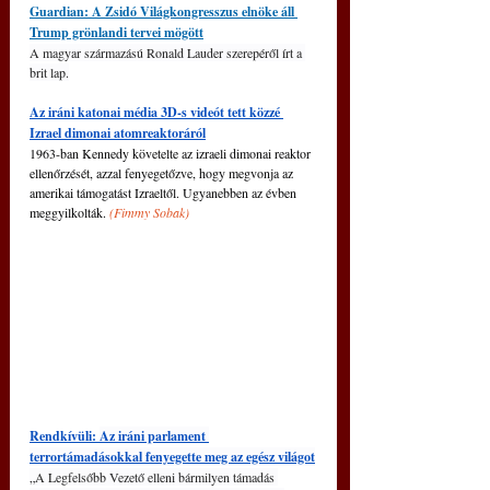
Guardian: A Zsidó Világkongresszus elnöke áll 
Trump grönlandi tervei mögött
A magyar származású Ronald Lauder szerepéről írt a 
brit lap.
Az iráni katonai média 3D-s videót tett közzé 
Izrael dimonai atomreaktoráról
1963-ban Kennedy követelte az izraeli dimonai reaktor 
ellenőrzését, azzal fenyegetőzve, hogy megvonja az 
amerikai támogatást Izraeltől. Ugyanebben az évben 
meggyilkolták. 
(
Fimmy Sobak)
Rendkívüli: 
Az iráni parlament 
terrortámadásokkal fenyegette meg az egész világot
„A Legfelsőbb Vezető elleni bármilyen támadás 