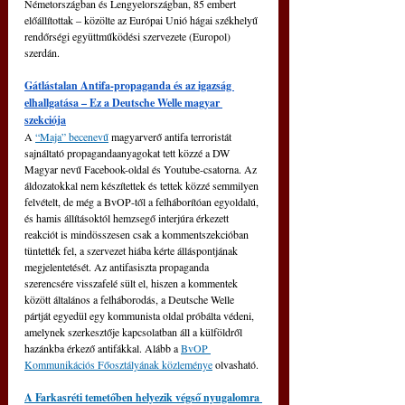
Németországban és Lengyelországban, 85 embert 
előállítottak 
‒
 közölte az Európai Unió hágai székhelyű 
rendőrségi együttműködési szervezete (Europol) 
szerdán.
Gátlástalan Antifa-propaganda és az igazság 
elhallgatása – Ez a Deutsche Welle magyar 
szekciója
A 
“Maja” becenevű
 magyarverő antifa terroristát 
sajnáltató propagandaanyagokat tett közzé a DW 
Magyar nevű Facebook-oldal és Youtube-csatorna. Az 
áldozatokkal nem készítettek és tettek közzé semmilyen 
felvételt, de még a BvOP-től a felháborítóan egyoldalú, 
és hamis állításoktól hemzsegő interjúra érkezett 
reakciót is mindösszesen csak a kommentszekcióban 
tüntették fel, a szervezet hiába kérte álláspontjának 
megjelentetését. Az antifasiszta propaganda 
szerencsére visszafelé sült el, hiszen a kommentek 
között általános a felháborodás, a Deutsche Welle 
pártját egyedül egy kommunista oldal próbálta védeni, 
amelynek szerkesztője kapcsolatban áll a külföldről 
hazánkba érkező antifákkal. Alább a 
BvOP 
Kommunikációs Főosztályának közleménye
 olvasható.
A Farkasréti temetőben helyezik végső nyugalomra 