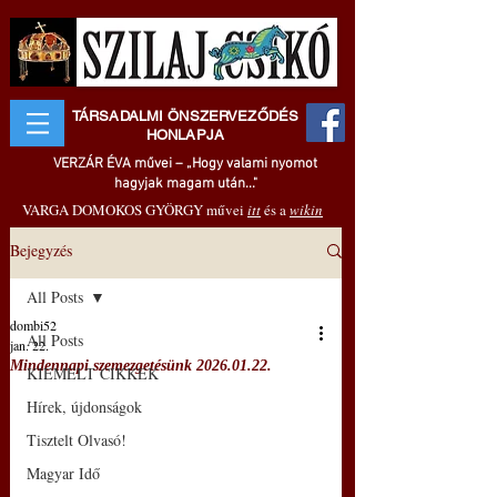
TÁRSADALMI ÖNSZERVEZŐDÉS
HONLAPJA
VERZÁR ÉVA művei – „Hogy valami nyomot
hagyjak magam után..."
VARGA DOMOKOS GYÖRGY művei
itt
és a
wikin
Bejegyzés
All Posts
dombi52
All Posts
jan. 22.
Mindennapi szemezgetésünk 2026.01.22.
KIEMELT CIKKEK
Hírek, újdonságok
Tisztelt Olvasó!
Magyar Idő