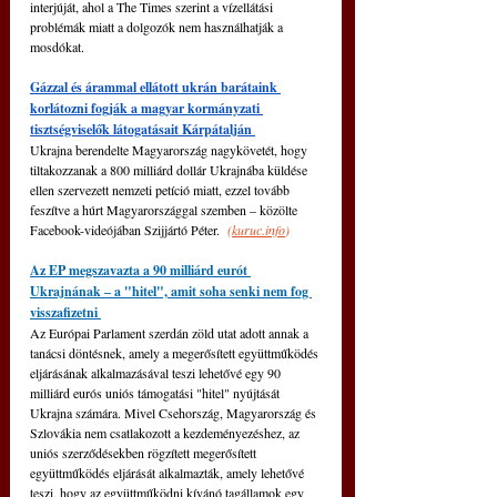
interjúját, ahol a The Times szerint a vízellátási 
problémák miatt a dolgozók nem használhatják a 
mosdókat.
Gázzal és árammal ellátott ukrán barátaink 
korlátozni fogják a magyar kormányzati 
tisztségviselők látogatásait Kárpátalján 
Ukrajna berendelte Magyarország nagykövetét, hogy 
tiltakozzanak a 800 milliárd dollár Ukrajnába küldése 
ellen szervezett nemzeti petíció miatt, ezzel tovább 
feszítve a húrt Magyarországgal szemben – közölte 
Facebook-videójában Szijjártó Péter. 
(
kuruc.info
)
Az EP megszavazta a 90 milliárd eurót 
Ukrajnának ‒ a "hitel", amit soha senki nem fog 
visszafizetni 
Az Európai Parlament szerdán zöld utat adott annak a 
tanácsi döntésnek, amely a megerősített együttműködés 
eljárásának alkalmazásával teszi lehetővé egy 90 
milliárd eurós uniós támogatási "hitel" nyújtását 
Ukrajna számára. Mivel Csehország, Magyarország és 
Szlovákia nem csatlakozott a kezdeményezéshez, az 
uniós szerződésekben rögzített megerősített 
együttműködés eljárását alkalmazták, amely lehetővé 
teszi, hogy az együttműködni kívánó tagállamok egy 