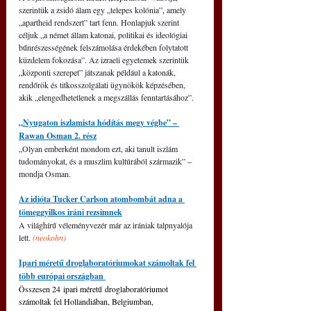
szerintük a zsidó álam egy „telepes kolónia”, amely 
„apartheid rendszert” tart fenn. Honlapjuk szerint 
céljuk „a német állam katonai, politikai és ideológiai 
bűnrészességének felszámolása érdekében folytatott 
küzdelem fokozása”. Az izraeli egyetemek szerintük 
„központi szerepet” játszanak például a katonák, 
rendőrök és titkosszolgálati ügynökök képzésében, 
akik „elengedhetetlenek a megszállás fenntartásához”.
„Nyugaton iszlamista hódítás megy végbe” – 
Rawan Osman 2. rész
„Olyan emberként mondom ezt, aki tanult iszlám 
tudományokat, és a muszlim kultúrából származik” 
‒
mondja Osman.
Az idióta Tucker Carlson atombombát adna a 
tömeggyilkos iráni rezsimnek
A világhírű véleményvezér már az irániak talpnyalója 
lett. 
(neokohn)
Ipari méretű droglaboratóriumokat számoltak fel 
több európai országban 
Összesen 24 ipari méretű droglaboratóriumot 
számoltak fel Hollandiában, Belgiumban, 