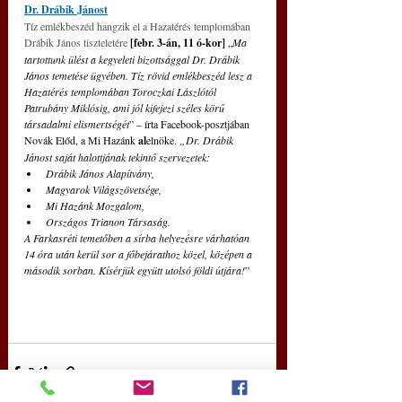
Dr. Drábik Jánost
Tíz emlékbeszéd hangzik el a Hazatérés templomában 
Drábik János tiszteletére 
[febr. 3-án, 11 ó-kor]
„
Ma 
tartottunk ülést a kegyeleti bizottsággal Dr. Drábik 
János temetése ügyében. Tíz rövid emlékbeszéd lesz a 
Hazatérés templomában Toroczkai Lászlótól 
Patrubány Miklósig, ami jól kifejezi széles körű 
társadalmi elismertségét
”
– írta Facebook-posztjában 
Novák Előd, a Mi Hazánk 
al
elnöke. 
„Dr. Drábik 
Jánost saját halottjának tekintő szervezetek:
Drábik János Alapítvány,
Magyarok Világszövetsége,
Mi Hazánk Mozgalom,
Országos Trianon Társaság.
A Farkasréti temetőben a sírba helyezésre várhatóan 
14 óra után kerül sor a főbejárathoz közel, középen a 
második sorban. Kísérjük együtt utolsó földi útjára!
”