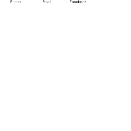
Phone
Email
Facebook
Friss bejegyzések
Az összes megtekintése