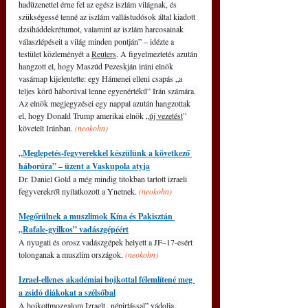
hadüzenettel érne fel az egész iszlám világnak, és 
szükségessé tenné az iszlám vallástudósok által kiadott 
dzsiháddekrétumot, valamint az iszlám harcosainak 
válaszlépéseit a világ minden pontján” – idézte a 
testület közleményét a 
Reuters
. A figyelmeztetés azután 
hangzott el, hogy Maszúd Pezeskján iráni elnök 
vasárnap kijelentette: egy Hámenei elleni csapás „a 
teljes körű háborúval lenne egyenértékű” Irán számára. 
Az elnök megjegyzései egy nappal azután hangzottak 
el, hogy Donald Trump amerikai elnök „
új vezetést
” 
követelt Iránban. 
(neokohn)
„Meglepetés-fegyverekkel készülünk a következő 
háborúra” – üzent a Vaskupola atyja
Dr. Daniel Gold a még mindig titokban tartott izraeli 
fegyverekről nyilatkozott a Ynetnek. 
(neokohn)
Megőrülnek a muszlimok Kína és Pakisztán 
„Rafale-gyilkos” vadászgépéért
A nyugati és orosz vadászgépek helyett a JF–17-esért 
tolonganak a muszlim országok. 
(neokohn)
Izrael-ellenes akadémiai bojkottal félemlítené meg 
a zsidó diákokat a szélsőbal
A bojkottmozgalom Izraelt „népirtással” vádolja, 