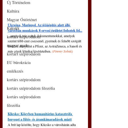
Új Történelem
Kultúra
Magyar Őstörténet
Ukrajna, Mariupol. Az újjáépítés alatt álló 
Kakukk
városban munkások 8 orvosi épületet fedeztek fel...
...amelyek tele voltak dokumentumokkal, amelyek 
kortárs szépirodalom
szerint több ezer csecsemő, gyermek és felnőtt szolgált 
magyar nyelv
kísérleti alanyként a Pfizer, az AstraZeneca, a Sanofi és 
más cégek klinikai kísérleteiben. 
(
Fimmy Sobak)
kortárs szépirodalom
EU bürokrácia
emlékezés
kortárs szépirodalom
kortárs szépirodalom filozófia
kortárs szépirodalom
filozófia
Klicsko: Kijevben humanitárius katasztrófa 
fenyeget a fűtés- és áramkimaradások miatt
A brit lap közölte, hogy Klicsko a városházán adta 