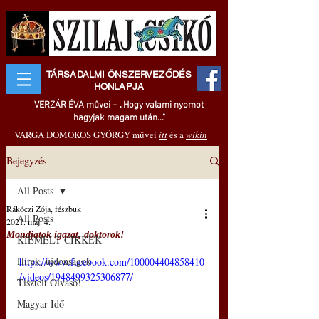
TÁRSADALMI ÖNSZERVEZŐDÉS
HONLAPJA
VERZÁR ÉVA művei – „Hogy valami nyomot
hagyjak magam után..."
VARGA DOMOKOS GYÖRGY művei
itt
és a
wikin
Bejegyzés
All Posts
Rákóczi Zója, fészbuk
All Posts
2021. máj. 4.
Mondjatok igazat, doktorok!
KIEMELT CIKKEK
Hírek, újdonságok
https://www.facebook.com/100004404858410
/videos/1948499325306877/
Tisztelt Olvasó!
Magyar Idő