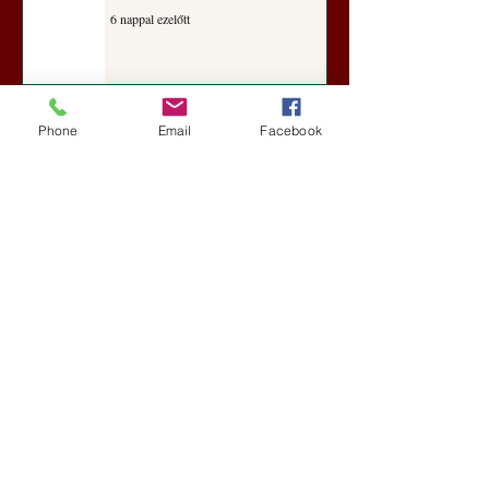
6 nappal ezelőtt
A Rothschildok és a Pentagon
Phone
Email
Facebook
bizalmas feljegyzése: „Hét ország
kiiktatása… Irán végleges
legyőzése”
Új Történelem
6 nappal ezelőtt
Geostratégiai dosszié: a háború,
amely megváltoztatta a hatalom
földrajzát (Laala Bechetoula
elemzése)
Új Történelem
júl. 29.