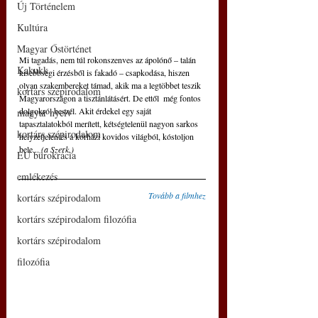
Új Történelem
Kultúra
Magyar Őstörténet
Mi tagadás, nem túl rokonszenves az ápolónő – talán 
Kakukk
kisebbségi érzésből is fakadó – csapkodása, hiszen 
olyan szakembereket támad, akik ma a legtöbbet teszik 
kortárs szépirodalom
Magyarországon a tisztánlátásért. De ettől  még fontos 
dolgokról beszél. Akit érdekel egy saját 
magyar nyelv
tapasztalatokból merített, kétségtelenül nagyon sarkos 
kortárs szépirodalom
helyzetjelentés a kórházi kovidos világból, kóstoljon 
bele... 
(a Szerk.)
EU bürokrácia
emlékezés
Tovább a filmhez
kortárs szépirodalom
kortárs szépirodalom filozófia
kortárs szépirodalom
filozófia