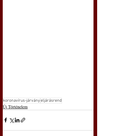
koronavírus-járvány
eljárásrend
Új Történelem