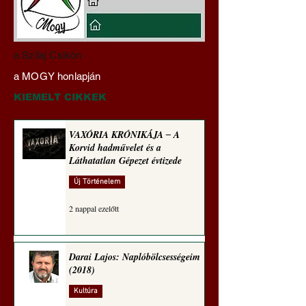
Miért tabu Fauci
Hajdu Zoltán:
a Szilaj Csikón
büntetőjogi felelősségre
Transzhumanizmus
a MOGY honlapján
vonása
technomorál ‒ 21/2
Rugalmas technomo
KIEMELT CIKKEK
alázatosság
VAXÓRIA KRÓNIKÁJA ‒ A
Korvid hadművelet és a
Láthatatlan Gépezet évtizede
Új Történelem
2 nappal ezelőtt
Darai Lajos: Naplóbölcsességeim
(2018)
Kultúra