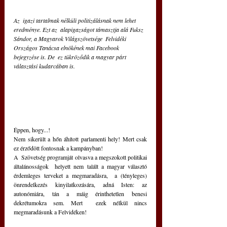
Az  igazi tartalmak nélküli politizálásnak nem lehet 
eredménye. Ezt az  alapigazságot támasztja alá Fuksz 
Sándor, a Magyarok Világszövetsége  Felvidéki 
Országos Tanácsa elnökének mai Facebook 
bejegyzése is. De  ez tükröződik a magyar párt 
választási kudarcában is.
Éppen, hogy...! 
Nem sikerült a hőn áhított parlamenti hely! Mert csak 
ez érződött fontosnak a kampányban! 
A  Szövetség programját olvasva a megszokott politikai 
általánosságok  helyett nem talált a magyar választó 
érdemleges terveket a megmaradásra,  a (tényleges) 
önrendelkezés kinyilatkozására, adná Isten: az  
autonómiára, tán a máig érinthetetlen benesi 
dekrétumokra sem. Mert  ezek nélkül nincs 
megmaradásunk a Felvidéken! 