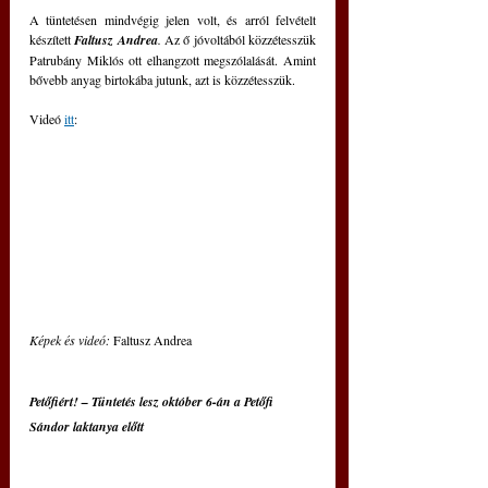
A tüntetésen mindvégig jelen volt, és arról felvételt 
készített 
Faltusz Andrea
.
 Az ő jóvoltából közzétesszük 
Patrubány Miklós ott elhangzott megszólalását. Amint 
bővebb anyag birtokába jutunk, azt is közzétesszük.
Videó 
itt
: 
Képek és videó: 
Faltusz Andrea
Petőfiért! – Tüntetés lesz október 6-án a Petőfi 
Sándor laktanya előtt