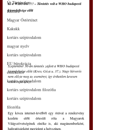
Új Történelem
Ki a WHO-ból !!! – Tüntetés volt a WHO budapesti 
kirendeltsége előtt
Kultúra
Magyar Őstörténet
Kakukk
kortárs szépirodalom
magyar nyelv
kortárs szépirodalom
EU bürokrácia
Szeptember 30-án tüntetés zajlott a WHO budapesti 
kirendeltsége előtt (Kresz Géza u. 37.). Nagy hírverés 
emlékezés
nem előzte meg az eseményt, így érthetően kevesen 
kortárs szépirodalom
vettek rajta részt.
kortárs szépirodalom filozófia
kortárs szépirodalom
filozófia
Egy kósza internet-levélből egy órával a rendezvény 
kezdete előtt értesült róla a Magyarok 
Világszövetségének elnöke is, aki magánemberként, 
hallgatóságként megjelent a helyszínen.