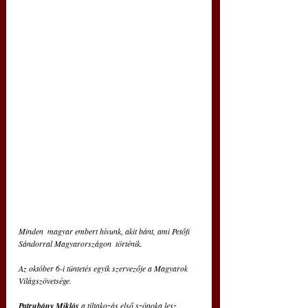
Minden  magyar embert hívunk, akit bánt, ami Petőfi 
Sándorral Magyarországon  történik. 
Az október 6-i tüntetés egyik szervezője a Magyarok  
Világszövetsége. 
Patrubány Miklós
 a tiltakozás első szónoka lesz.