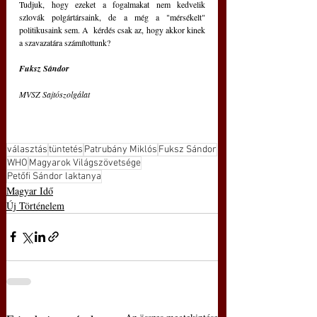
Tudjuk, hogy ezeket a fogalmakat nem kedvelik  
szlovák polgártársaink, de a még a "mérsékelt" 
politikusaink sem. A  kérdés csak az, hogy akkor kinek 
a szavazatára számítottunk?
Fuksz Sándor
MVSZ Sajtószolgálat
választás
tüntetés
Patrubány Miklós
Fuksz Sándor
WHO
Magyarok Világszövetsége
Petőfi Sándor laktanya
Magyar Idő
Új Történelem