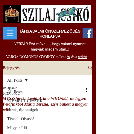
TÁRSADALMI ÖNSZERVEZŐDÉS
HONLAPJA
VERZÁR ÉVA művei – „Hogy valami nyomot
hagyjak magam után..."
VARGA DOMOKOS GYÖRGY művei
itt
és a
wikin
Bejegyzés
All Posts
szilajcsiko
All Posts
2023. okt. 2.
MVSZ-hírek: Lépjünk ki a WHO-ból, ne legyen
KIEMELT CIKKEK
Petőfinkből Mária Terézia, ezért bukott a magyar
Hírek, újdonságok
párt...
Tisztelt Olvasó!
Magyar Idő