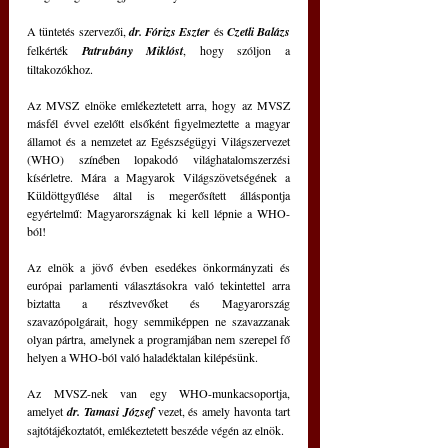
A tüntetés szervezői, 
dr. Fórizs Eszter
 és 
Czetli Balázs
felkérték 
Patrubány Miklóst
, hogy szóljon a 
tiltakozókhoz.
Az MVSZ elnöke emlékeztetett arra, hogy az MVSZ 
másfél évvel ezelőtt elsőként figyelmeztette a magyar 
államot és a nemzetet az Egészségügyi Világszervezet 
(WHO) színében lopakodó világhatalomszerzési 
kísérletre. Mára a Magyarok Világszövetségének a 
Küldöttgyűlése által is megerősített álláspontja 
egyértelmű: Magyarországnak ki kell lépnie a WHO-
ból!
Az elnök a jövő évben esedékes önkormányzati és 
európai parlamenti választásokra való tekintettel arra 
biztatta a résztvevőket és Magyarország 
szavazópolgárait, hogy semmiképpen ne szavazzanak 
olyan pártra, amelynek a programjában nem szerepel fő 
helyen a WHO-ból való haladéktalan kilépésünk.
Az MVSZ-nek van egy WHO-munkacsoportja, 
amelyet 
dr. Tamasi József
 vezet, és amely havonta tart 
sajtótájékoztatót, emlékeztetett beszéde végén az elnök.