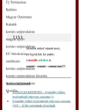
Új Történelem
Kultúra
Magyar Őstörténet
Kakukk
kortárs szépirodalom
1153
magyar nyelv
kortárs szépirodalom
Mondok neked valamit most,
EU bürokrácia
jól figyelj hát, kis pajtás:
a 
morális
erkölcsi
 és
emlékezés
semmi – semmi – semmi más!!!
kortárs szépirodalom
kortárs szépirodalom filozófia
kortárs szépirodalom
Kapcsolódó írásunk
: 
filozófia
NYELVLECKÉZTETÉS – Gyimóthy Gábor 
nyelvművelő gúnyvers-sorozata (1)
Gyimóthy Gábor nyelvművelő gúnyvers-sorozata 
(542) – Jó hír sorozatunk olvasóinak