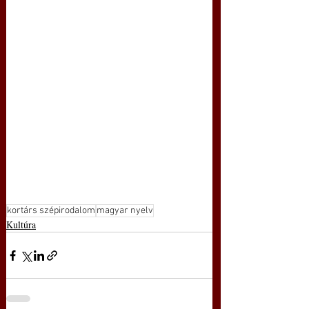
kortárs szépirodalom
magyar nyelv
Kultúra