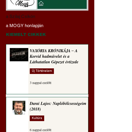
Darai Lajos:
Gyimóthy Gábor
a Szilaj Csikón
Naplóbölcsességeim
nyelvművelő gúnyv
a MOGY honlapján
(2023)
sorozata (1771)
KIEMELT CIKKEK
VAXÓRIA KRÓNIKÁJA ‒ A
Korvid hadművelet és a
Láthatatlan Gépezet évtizede
Új Történelem
3 nappal ezelőtt
Darai Lajos: Naplóbölcsességeim
(2018)
Kultúra
6 nappal ezelőtt