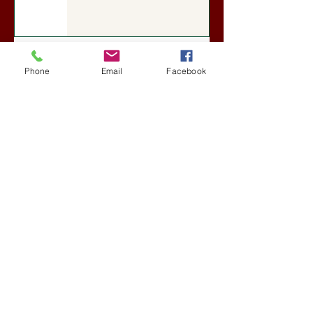
A Rothschildok és a Pentagon
bizalmas feljegyzése: „Hét ország
Phone
Email
Facebook
kiiktatása… Irán végleges
legyőzése”
Új Történelem
6 nappal ezelőtt
Geostratégiai dosszié: a háború,
amely megváltoztatta a hatalom
földrajzát (Laala Bechetoula
elemzése)
Új Történelem
júl. 29.
Egy szörnyeteggel kevesebb (Tarik
Cyril Amar jegyzete)