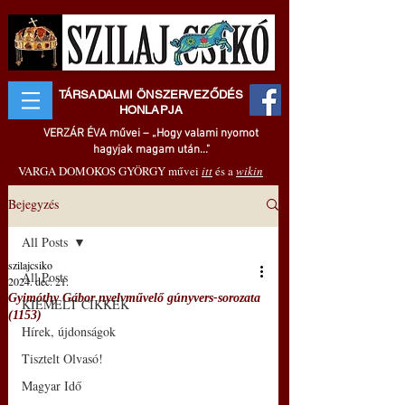
TÁRSADALMI ÖNSZERVEZŐDÉS
HONLAPJA
VERZÁR ÉVA művei – „Hogy valami nyomot
hagyjak magam után..."
VARGA DOMOKOS GYÖRGY művei
itt
és a
wikin
Bejegyzés
All Posts
szilajcsiko
All Posts
2024. dec. 21.
Gyimóthy Gábor nyelvművelő gúnyvers-sorozata
KIEMELT CIKKEK
(1153)
Hírek, újdonságok
Tisztelt Olvasó!
Magyar Idő