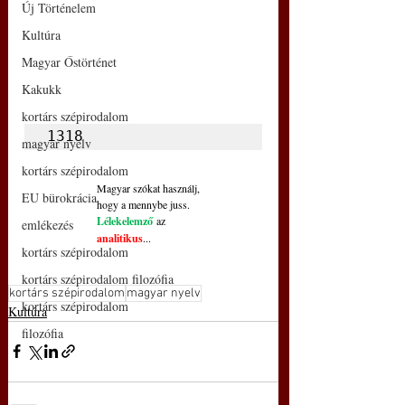
Új Történelem
Kultúra
Magyar Őstörténet
Kakukk
kortárs szépirodalom
1318
magyar nyelv
kortárs szépirodalom
Magyar szókat használj,
EU bürokrácia
hogy a mennybe juss.
Lélekelemző
 az
emlékezés
analitikus
...
kortárs szépirodalom
kortárs szépirodalom filozófia
kortárs szépirodalom
magyar nyelv
kortárs szépirodalom
Kultúra
filozófia