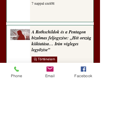
7 nappal ezelőtt
A Rothschildok és a Pentagon
bizalmas feljegyzése: „Hét ország
kiiktatása… Irán végleges
legyőzése”
Új Történelem
aug. 1.
Phone
Email
Facebook
Geostratégiai dosszié: a háború,
amely megváltoztatta a hatalom
földrajzát (Laala Bechetoula
elemzése)
Új Történelem
júl. 29.
Egy szörnyeteggel kevesebb (Tarik