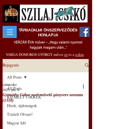
TÁRSADALMI ÖNSZERVEZŐDÉS
HONLAPJA
VERZÁR ÉVA művei – „Hogy valami nyomot
hagyjak magam után..."
VARGA DOMOKOS GYÖRGY művei
itt
és a
wikin
Bejegyzés
All Posts
szilajcsiko
All Posts
2025. jún. 8.
Gyimóthy Gábor nyelvművelő gúnyvers-sorozata
KIEMELT CIKKEK
(1318)
Hírek, újdonságok
Tisztelt Olvasó!
Magyar Idő