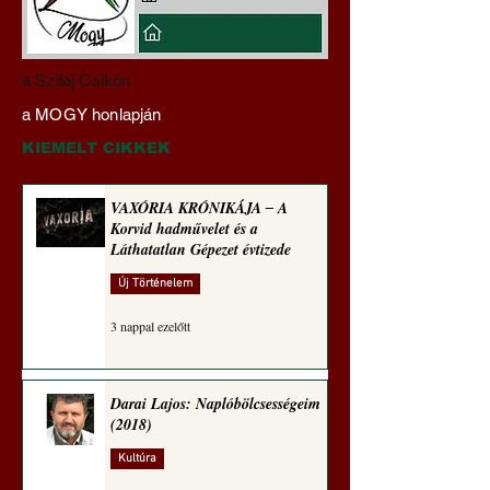
Darai Lajos:
Gyimóthy Gábor
a Szilaj Csikón
Naplóbölcsességeim
nyelvművelő gúnyv
a MOGY honlapján
(2024)
sorozata (1772)
KIEMELT CIKKEK
VAXÓRIA KRÓNIKÁJA ‒ A
Korvid hadművelet és a
Láthatatlan Gépezet évtizede
Új Történelem
3 nappal ezelőtt
Darai Lajos: Naplóbölcsességeim
(2018)
Kultúra