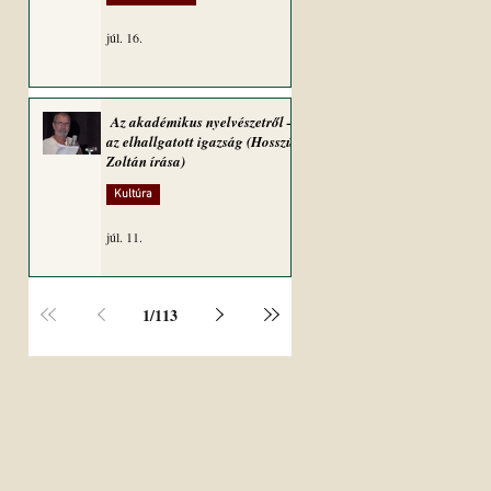
júl. 16.
Az akadémikus nyelvészetről –
az elhallgatott igazság (Hosszú
Zoltán írása)
Kultúra
júl. 11.
1
/
113