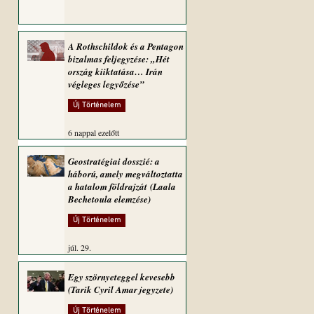
A Rothschildok és a Pentagon
bizalmas feljegyzése: „Hét
ország kiiktatása… Irán
végleges legyőzése”
Új Történelem
6 nappal ezelőtt
Geostratégiai dosszié: a
háború, amely megváltoztatta
a hatalom földrajzát (Laala
Bechetoula elemzése)
Új Történelem
júl. 29.
Egy szörnyeteggel kevesebb
(Tarik Cyril Amar jegyzete)
Új Történelem