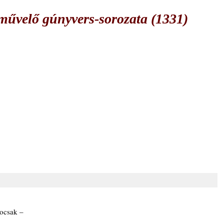
űvelő gúnyvers-sorozata (1331)
nocsak –