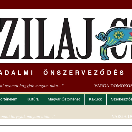
ADALMI ÖNSZERVEZŐDÉS
mi nyomot hagyjak magam után..."
VARGA DOMOKOS
Történelem
Kultúra
Magyar Őstörténet
Kakukk
Szerkesztő
omot hagyjak magam után..."
VARGA D