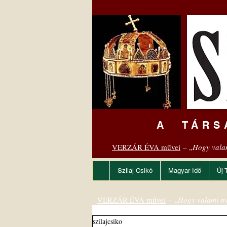
A TÁRS
VERZÁR ÉVA művei
– „
Hogy vala
Szilaj Csikó
Magyar Idő
Új 
VERZÁR ÉVA művei
– „
Hogy valami ny
szilajcsiko