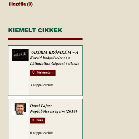
filozófia
(0)
0 bejegyzés
KIEMELT CIKKEK
VAXÓRIA KRÓNIKÁJA ‒ A
Korvid hadművelet és a
Láthatatlan Gépezet évtizede
Új Történelem
3 nappal ezelőtt
Darai Lajos:
Naplóbölcsességeim (2018)
Kultúra
6 nappal ezelőtt