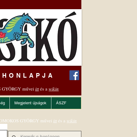
 HONLAPJA
 GYÖRGY művei
itt
és a
wikin
ség
Megjelent újságok
ÁSZF
OMOKOS GYÖRGY művei
itt
és a
wikin