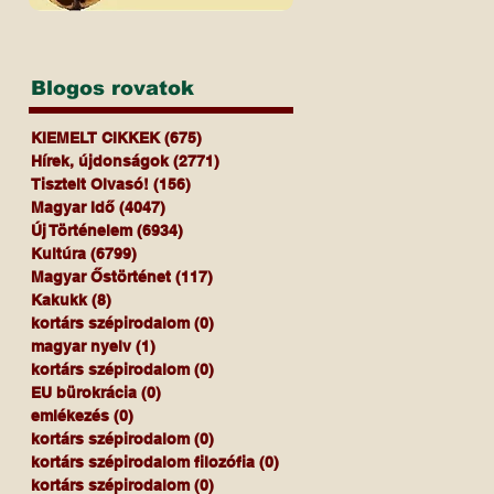
Blogos rovatok
KIEMELT CIKKEK
(675)
675 bejegyzés
Hírek, újdonságok
(2771)
2771 bejegyzés
Tisztelt Olvasó!
(156)
156 bejegyzés
Magyar Idő
(4047)
4047 bejegyzés
Új Történelem
(6934)
6934 bejegyzés
Kultúra
(6799)
6799 bejegyzés
Magyar Őstörténet
(117)
117 bejegyzés
Kakukk
(8)
8 bejegyzés
kortárs szépirodalom
(0)
0 bejegyzés
magyar nyelv
(1)
1 bejegyzés
kortárs szépirodalom
(0)
0 bejegyzés
EU bürokrácia
(0)
0 bejegyzés
emlékezés
(0)
0 bejegyzés
kortárs szépirodalom
(0)
0 bejegyzés
kortárs szépirodalom filozófia
(0)
0 bejegyzés
kortárs szépirodalom
(0)
0 bejegyzés