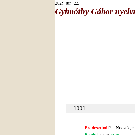
2025. jún. 22.
Gyimóthy Gábor nyelvm
1331
Predesztinál
? – Nocsak, 
Kijelöl
szán
, vagy 
.