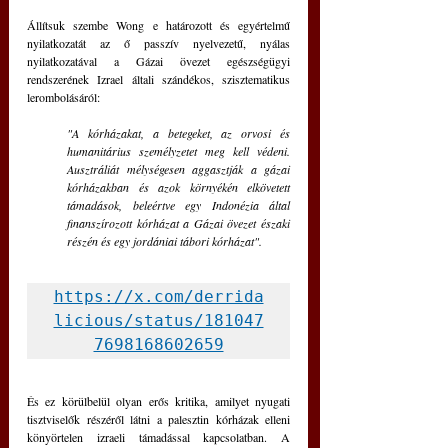
Állítsuk szembe Wong e határozott és egyértelmű 
nyilatkozatát az ő passzív nyelvezetű, nyálas 
nyilatkozatával a Gázai övezet egészségügyi 
rendszerének Izrael általi szándékos, szisztematikus 
lerombolásáról:
"A kórházakat, a betegeket, az orvosi és 
humanitárius személyzetet meg kell védeni. 
Ausztráliát mélységesen aggasztják a gázai 
kórházakban és azok környékén elkövetett 
támadások, beleértve egy Indonézia által 
finanszírozott kórházat a Gázai övezet északi 
részén és egy jordániai tábori kórházat".
https://x.com/derrida
licious/status/181047
7698168602659
És ez körülbelül olyan erős kritika, amilyet nyugati 
tisztviselők részéről látni a palesztin kórházak elleni 
könyörtelen izraeli támadással kapcsolatban. A 