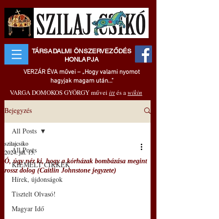
TÁRSADALMI ÖNSZERVEZŐDÉS
HONLAPJA
VERZÁR ÉVA művei – „Hogy valami nyomot
hagyjak magam után..."
VARGA DOMOKOS GYÖRGY művei
itt
és a
wikin
Bejegyzés
All Posts
szilajcsiko
All Posts
2024. júl. 13.
Ó, úgy néz ki, hogy a kórházak bombázása megint
KIEMELT CIKKEK
rossz dolog (Caitlin Johnstone jegyzete)
Hírek, újdonságok
Tisztelt Olvasó!
Magyar Idő