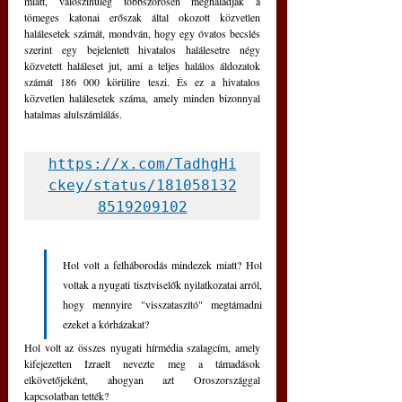
miatt, valószínűleg többszörösen meghaladják a 
tömeges katonai erőszak által okozott közvetlen 
halálesetek számát, mondván, hogy egy óvatos becslés 
szerint egy bejelentett hivatalos halálesetre négy 
közvetett haláleset jut, ami a teljes halálos áldozatok 
számát 186 000 körülire teszi. És ez a hivatalos 
közvetlen halálesetek száma, amely minden bizonnyal 
hatalmas alulszámlálás.
https://x.com/TadhgHi
ckey/status/181058132
8519209102
Hol volt a felháborodás mindezek miatt? Hol 
voltak a nyugati tisztviselők nyilatkozatai arról, 
hogy mennyire "visszataszító" megtámadni 
ezeket a kórházakat? 
Hol volt az összes nyugati hírmédia szalagcím, amely 
kifejezetten Izraelt nevezte meg a támadások 
elkövetőjeként, ahogyan azt Oroszországgal 
kapcsolatban tették? 