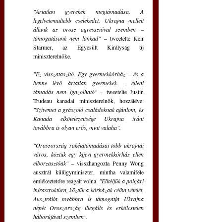
"Ártatlan gyerekek megtámadása. A 
legelvetemültebb cselekedet. Ukrajna mellett 
állunk az orosz agresszióval szemben – 
támogatásunk nem lankad"
 – tweetelte Keir 
Starmer, az Egyesült Királyság új 
miniszterelnöke.
"Ez visszataszító. Egy gyermekkórház – és a 
benne lévő ártatlan gyermekek – elleni 
támadás nem igazolható" 
– tweetelte Justin 
Trudeau kanadai miniszterelnök, hozzátéve: 
"Szívemet a gyászoló családoknak ajánlom, és 
Kanada elkötelezettsége Ukrajna iránt 
továbbra is olyan erős, mint valaha".
"Oroszország rakétatámadásai több ukrajnai 
város, köztük egy kijevi gyermekkórház ellen 
elborzasztóak"
 – visszhangozta Penny Wong 
ausztrál külügyminiszter, mintha valamiféle 
emlékeztetőre reagált volna. 
"Elítéljük a polgári 
infrastruktúra, köztük a kórházak célba vételét. 
Ausztrália továbbra is támogatja Ukrajna 
népét Oroszország illegális és erkölcstelen 
háborújával szemben".