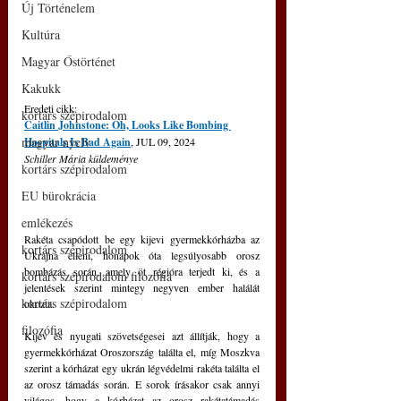
Új Történelem
Kultúra
Magyar Őstörténet
Kakukk
Eredeti cikk: 
kortárs szépirodalom
Caitlin Johnstone: Oh, Looks Like Bombing 
magyar nyelv
Hospitals Is Bad Again
, JUL 09, 2024
Schiller Mária küldeménye
kortárs szépirodalom
EU bürokrácia
emlékezés
Rakéta csapódott be egy kijevi gyermekkórházba az 
kortárs szépirodalom
Ukrajna elleni, hónapok óta legsúlyosabb orosz 
bombázás során, amely öt régióra terjedt ki, és a 
kortárs szépirodalom filozófia
jelentések szerint mintegy negyven ember halálát 
kortárs szépirodalom
okozta. 
filozófia
Kijev és nyugati szövetségesei azt állítják, hogy a 
gyermekkórházat Oroszország találta el, míg Moszkva 
szerint a kórházat egy ukrán légvédelmi rakéta találta el 
az orosz támadás során. E sorok írásakor csak annyi 
világos, hogy a kórházat az orosz rakétatámadás 