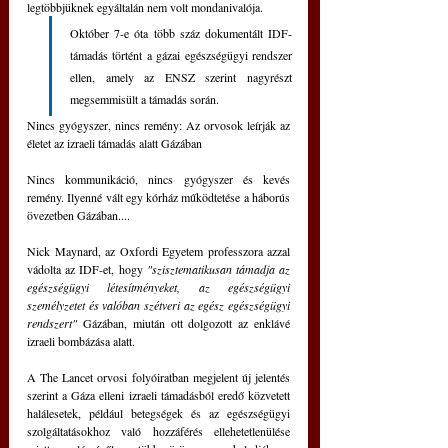
legtöbbjüknek egyáltalán nem volt mondanivalója.
Október 7-e óta több száz dokumentált IDF-
támadás történt a gázai egészségügyi rendszer 
ellen, amely az ENSZ szerint nagyrészt 
megsemmisült a támadás során.
Nincs gyógyszer, nincs remény: Az orvosok leírják az 
életet az izraeli támadás alatt Gázában
Nincs kommunikáció, nincs gyógyszer és kevés 
remény. Ilyenné vált egy kórház működtetése a háborús 
övezetben Gázában....
Nick Maynard, az Oxfordi Egyetem professzora azzal 
vádolta az IDF-et, hogy 
"szisztematikusan támadja az 
egészségügyi létesítményeket, az egészségügyi 
személyzetet és valóban szétveri az egész egészségügyi 
rendszert" 
Gázában, miután ott dolgozott az enklávé 
izraeli bombázása alatt.	
A The Lancet orvosi folyóiratban megjelent új jelentés 
szerint a Gáza elleni izraeli támadásból eredő közvetett 
halálesetek, például betegségek és az egészségügyi 
szolgáltatásokhoz való hozzáférés ellehetetlenülése 