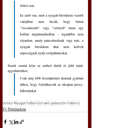
Sehol sem. 
Ez azért van, mert a nyugati birodalom vezetői 
valójában nem hiszik, hogy bármi 
"visszataszító" vagy "szörnyű" lenne egy 
kórház megtámadásában – legalábbis nem 
olyanban, amely palesztinoknak vagy más, a 
nyugati birodalom által nem kedvelt 
népességnek nyújt szolgáltatásokat. 
Ennek semmi köze az emberi életek és jólét iránti 
aggodalomhoz. 
Csak még több hozzájárulást akarnak gyártani 
ahhoz, hogy folytathassák az ukrajnai proxy-
háborújukat.
orosz-Nyugat háború
izraeli-palesztin háború
Új Történelem