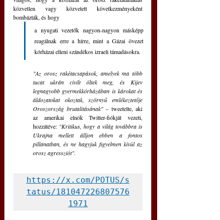
közvetlen vagy közvetett következményeként 
bombázták, és hogy 
a nyugati vezetők nagyon-nagyon másképp 
reagálnak erre a hírre, mint a Gázai övezet 
kórházai elleni szándékos izraeli támadásokra.
"Az orosz rakétacsapások, amelyek ma több 
tucat ukrán civilt öltek meg, és Kijev 
legnagyobb gyermekkórházában is károkat és 
áldozatokat okoztak, szörnyű emlékeztetője 
Oroszország brutalitásának" 
– tweetelte, aki 
az amerikai elnök Twitter-fiókját vezeti, 
hozzátéve: 
"Kritikus, hogy a világ továbbra is 
Ukrajna mellett álljon ebben a fontos 
pillanatban, és ne hagyjuk figyelmen kívül az 
orosz agressziót".
https://x.com/POTUS/s
tatus/181047226807576
1971