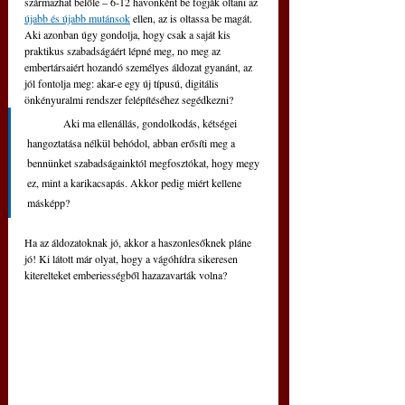
származhat belőle – 6-12 havonként be fogják oltani az 
újabb és újabb mutánsok
 ellen, az is oltassa be magát. 
Aki azonban úgy gondolja, hogy csak a saját kis 
praktikus szabadságáért lépné meg, no meg az 
embertársaiért hozandó személyes áldozat gyanánt, az 
jól fontolja meg: akar-e egy új típusú, digitális 
önkényuralmi rendszer felépítéséhez segédkezni? 
	Aki ma ellenállás, gondolkodás, kétségei 
hangoztatása nélkül behódol, abban erősíti meg a 
bennünket szabadságainktól megfosztókat, hogy megy 
ez, mint a karikacsapás. Akkor pedig miért kellene 
másképp? 
Ha az áldozatoknak jó, akkor a haszonlesőknek pláne 
jó! Ki látott már olyat, hogy a vágóhídra sikeresen 
kiterelteket emberiességből hazazavarták volna?  