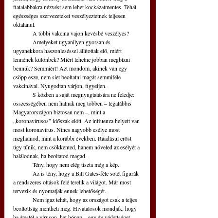
fiatalabbakra nézvést sem lehet kockázatmentes. Tehát 
egészséges szervezeteket veszélyeztetnek teljesen 
oktalanul. 
	A többi vakcina vajon kevésbé veszélyes? 
	Amelyeket ugyanilyen gyorsan és 
ugyanekkora haszonleséssel állítottak elő, miért 
lennének különbek? Miért lehetne jobban megbízni 
bennük? Semmiért! Azt mondom, akinek van egy 
csöpp esze, nem siet beoltatni magát semmiféle 
vakcinával. Nyugodtan várjon, figyeljen.
	S közben a saját megnyugtatására ne feledje: 
összességében nem halnak meg többen – legalábbis 
Magyarországon biztosan nem –, mint a 
„koronavírusos” időszak előtt. Az influenza helyett van 
most koronavírus. Nincs nagyobb esélye most 
meghalnod, mint a korábbi években. Ráadásul erőst 
úgy tűnik, nem csökkented, hanem növeled az esélyét a 
halálodnak, ha beoltatod magad. 
	Tény, hogy nem elég tiszta még a kép. 
	Az is tény, hogy a Bill Gates-féle sötét figurák 
a rendszeres oltások felé terelik a világot. Már most 
tervezik és nyomatják ennek lehetőségét. 
	Nem igaz tehát, hogy az országot csak a teljes 
beoltottság mentheti meg. Hivatalosok mondják, hogy 
ha átestél a víruson, hat hónap – egy év védettséget 