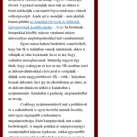
élvezel. Ugyanezt mondják most már az oltásra is. 
Ezzel indokolják a mostantól fogva rendszeres oltások 
szükségességét. Ámde azt is mondják – nem akárkik, 
hanem például 
a
z Amerikai Orvosok és Sebészek 
Szövetségének korábbi elnöke
 –, hogy 
ha beoltanak, 
hónapokkal később, teljesen váratlanul milyen 
életveszélyes megbetegedésekkel kell szembenézned.  
	Egyre-másra hallom barátoktól, ismerősöktől, 
hogy bár ők is tudatában vannak mindennek, akkor is 
vállalják az oltás kockázatát, ha ez az ára, hogy 
szabadon mozoghassanak. Márpedig nagyon úgy 
tűnik, hogy csakugyan ez lesz az ára. Ők azonban ezzel 
az áldozatvállalásukkal a köz javát is szolgálják – 
állítják szent meggyőződéssel. Ők – vélik – helyettem 
hoznak áldozatot, hisz így én elkerülhetem az oltást, az 
én áldozatvállalásom nélkül is kialakulhat a 
nyájimmunitás, beindulhat a gazdaság, megmenekülhet 
az ország. 
	Csakhogy nyájimmunitásról már a politikusok 
és a szakemberek is egyre kevésbé mernek beszélni, 
mert egyre ingatagabb a tudományos 
megalapozottsága. Ezért kampányolnak már a teljes 
beoltottságért. A maguk politikai és népegészségügyi 
szempontjából teljesen logikusan: sokkal egyszerűbb 