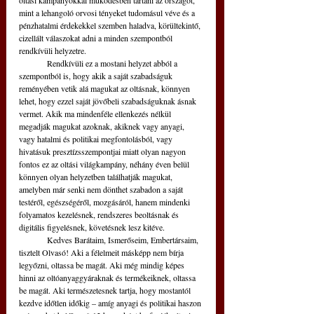
oltási kampányokkal működésben tartani az országot, 
mint a lehangoló orvosi tényeket tudomásul véve és a 
pénzhatalmi érdekekkel szemben haladva, körültekintő, 
cizellált válaszokat adni a minden szempontból 
rendkívüli helyzetre.
	Rendkívüli ez a mostani helyzet abból a 
szempontból is, hogy akik a saját szabadságuk 
reményében vetik alá magukat az oltásnak, könnyen 
lehet, hogy ezzel saját jövőbeli szabadságuknak ásnak 
vermet. Akik ma mindenféle ellenkezés nélkül 
megadják magukat azoknak, akiknek vagy anyagi, 
vagy hatalmi és politikai megfontolásból, vagy 
hivatásuk presztízsszempontjai miatt olyan nagyon 
fontos ez az oltási világkampány, néhány éven belül 
könnyen olyan helyzetben találhatják magukat, 
amelyben már senki nem dönthet szabadon a saját 
testéről, egészségéről, mozgásáról, hanem mindenki 
folyamatos kezelésnek, rendszeres beoltásnak és 
digitális figyelésnek, követésnek lesz kitéve.
	Kedves Barátaim, Ismerőseim, Embertársaim, 
tisztelt Olvasó! Aki a félelmeit másképp nem bírja 
legyőzni, oltassa be magát. Aki még mindig képes 
hinni az oltóanyaggyáraknak és termékeiknek, oltassa 
be magát. Aki természetesnek tartja, hogy mostantól 
kezdve időtlen időkig – amíg anyagi és politikai haszon 