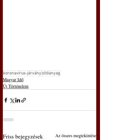
koronavírus-járvány
oltóanyag
Magyar Idő
Új Történelem
Friss bejegyzések
Az összes megtekintése