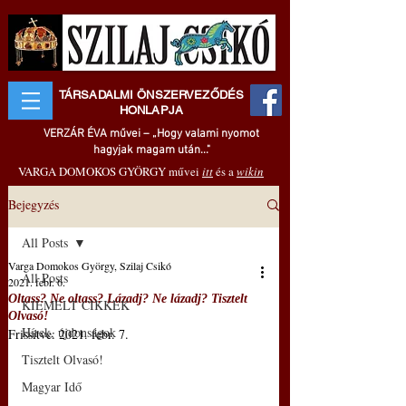
TÁRSADALMI ÖNSZERVEZŐDÉS
HONLAPJA
VERZÁR ÉVA művei – „Hogy valami nyomot
hagyjak magam után..."
VARGA DOMOKOS GYÖRGY művei
itt
és a
wikin
Bejegyzés
All Posts
Varga Domokos György, Szilaj Csikó
All Posts
2021. febr. 6.
Oltass? Ne oltass? Lázadj? Ne lázadj? Tisztelt
KIEMELT CIKKEK
Olvasó!
Hírek, újdonságok
Frissítve:
2021. febr. 7.
Tisztelt Olvasó!
Magyar Idő