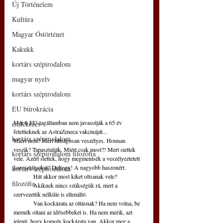
Új Történelem
Kultúra
Magyar Őstörténet
Kakukk
kortárs szépirodalom
magyar nyelv
kortárs szépirodalom
EU bürokrácia
Már 6 EU-tagállamban nem javasolják a 65 év 
emlékezés
felettieknek az AstraZeneca vakcináját...
kortárs szépirodalom
Miért nem? Mert túlságosan veszélyes. Honnan 
veszik? Tapasztalják. Miért csak most?! Mert siettek 
kortárs szépirodalom filozófia
vele. Azért siettek, hogy megmentsék a veszélyeztetett 
korosztályokat? Dehogy! A nagyobb haszonért. 
kortárs szépirodalom
	Hát akkor most kiket oltsanak vele? 
filozófia
	Akiknek nincs szükségük rá, mert a 
szervezetük nélküle is ellenálló. 
	Van kockázata az oltásnak? Ha nem volna, be 
mernék oltani az idősebbeket is. Ha nem merik, azt 
jelenti, hogy komoly kockázata van. Akkor meg a 