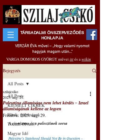
TÁRSADALMI ÖNSZERVEZŐDÉS
HONLAPJA
VERZÁR ÉVA művei – „Hogy valami nyomot
hagyjak magam után..."
VARGA DOMOKOS GYÖRGY művei
itt
és a
wikin
Bejegyzés
All Posts
szilajcsiko
All Posts
2025. aug. 21.
Palesztina államisága nem lehet kérdés – Izrael
KIEMELT CIKKEK
államiságának kellene az legyen
Hírek, újdonságok
Frissítve:
2025. aug. 29.
A cionizmus és a palesztinok sorsa
Tisztelt Olvasó!
Magyar Idő
Palestine’s Statehood Should Not Be in Question – 