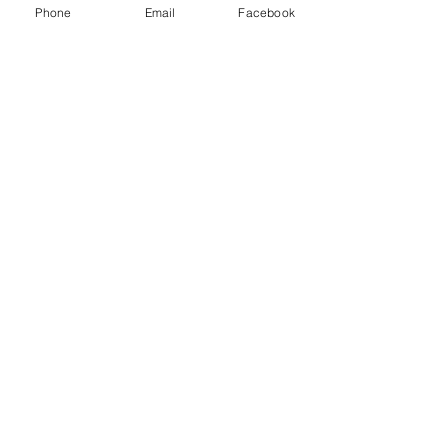
Phone
Email
Facebook
Friss bejegyzések
Az összes megtekintése