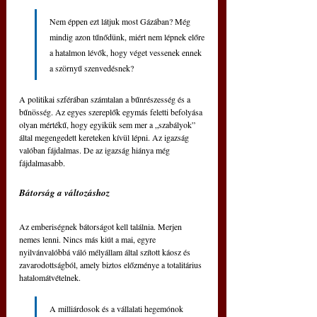
Nem éppen ezt látjuk most Gázában? Még 
mindig azon tűnődünk, miért nem lépnek előre 
a hatalmon lévők, hogy véget vessenek ennek 
a szörnyű szenvedésnek?
A politikai szférában számtalan a bűnrészesség és a 
bűnösség. Az egyes szereplők egymás feletti befolyása 
olyan mértékű, hogy egyikük sem mer a „szabályok” 
által megengedett kereteken kívül lépni. Az igazság 
valóban fájdalmas. De az igazság hiánya még 
fájdalmasabb.
Bátorság a változáshoz
Az emberiségnek bátorságot kell találnia. Merjen 
nemes lenni. Nincs más kiút a mai, egyre 
nyilvánvalóbbá váló mélyállam által szított káosz és 
zavarodottságból, amely biztos előzménye a totalitárius 
hatalomátvételnek.
A milliárdosok és a vállalati hegemónok 