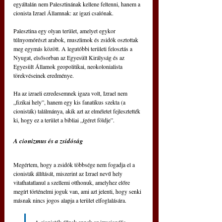
egyáltalán nem Palesztinának kellene feltenni, hanem a 
cionista Izrael Államnak: az igazi csalónak.
Palesztina egy olyan terület, amelyet egykor 
túlnyomórészt arabok, muszlimok és zsidók osztottak 
meg egymás között. A legutóbbi területi felosztás a 
Nyugat, elsősorban az Egyesült Királyság és az 
Egyesült Államok geopolitikai, neokolonialista 
törekvéseinek eredménye.
Ha az izraeli ezredesemnek igaza volt, Izrael nem 
„fizikai hely”, hanem egy kis fanatikus szekta (a 
cionisták) találmánya, akik azt az elméletet fejlesztették 
ki, hogy ez a terület a bibliai „ígéret földje”.
A cionizmus és a zsidóság
Megértem, hogy a zsidók többsége nem fogadja el a 
cionisták állítását, miszerint az Izrael nevű hely 
vitathatatlanul a szellemi otthonuk, amelyhez előre 
megírt történelmi joguk van, ami azt jelenti, hogy senki 
másnak nincs jogos alapja a terület elfoglalására.