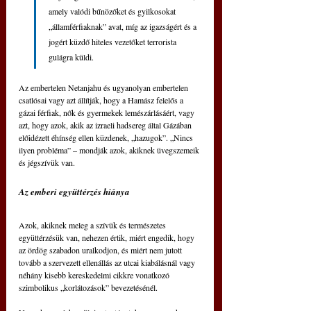
amely valódi bűnözőket és gyilkosokat 
„államférfiaknak” avat, míg az igazságért és a 
jogért küzdő hiteles vezetőket terrorista 
gulágra küldi.
Az embertelen Netanjahu és ugyanolyan embertelen 
csatlósai vagy azt állítják, hogy a Hamász felelős a 
gázai férfiak, nők és gyermekek lemészárlásáért, vagy 
azt, hogy azok, akik az izraeli hadsereg által Gázában 
előidézett éhínség ellen küzdenek, „hazugok”. „Nincs 
ilyen probléma” – mondják azok, akiknek üvegszemeik 
és jégszívük van.
Az emberi együttérzés hiánya
Azok, akiknek meleg a szívük és természetes 
együttérzésük van, nehezen értik, miért engedik, hogy 
az ördög szabadon uralkodjon, és miért nem jutott 
tovább a szervezett ellenállás az utcai kiabálásnál vagy 
néhány kisebb kereskedelmi cikkre vonatkozó 
szimbolikus „korlátozások” bevezetésénél.