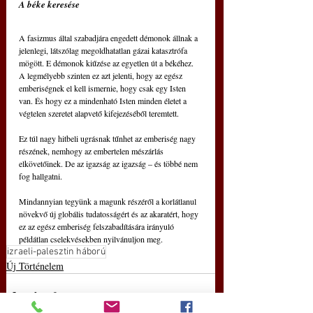
A béke keresése
A fasizmus által szabadjára engedett démonok állnak a 
jelenlegi, látszólag megoldhatatlan gázai katasztrófa 
mögött. E démonok kiűzése az egyetlen út a békéhez. 
A legmélyebb szinten ez azt jelenti, hogy az egész 
emberiségnek el kell ismernie, hogy csak egy Isten 
van. És hogy ez a mindenható Isten minden életet a 
végtelen szeretet alapvető kifejezéséből teremtett.
Ez túl nagy hitbeli ugrásnak tűnhet az emberiség nagy 
részének, nemhogy az embertelen mészárlás 
elkövetőinek. De az igazság az igazság – és többé nem 
fog hallgatni.
Mindannyian tegyünk a magunk részéről a korlátlanul 
növekvő új globális tudatosságért és az akaratért, hogy 
ez az egész emberiség felszabadítására irányuló 
példátlan cselekvésekben nyilvánuljon meg.
izraeli-palesztin háború
Új Történelem