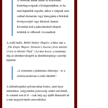
A cionisták állnak ennek az irracionális 
kizárólagosságnak a középpontjában, és ha 
nem hajlandók engedni, akkor a világnak nem 
szabad elismernie vagy támogatnia a birtokuk 
érvényességét vagy létezését, hanem 
követelnie kell a palesztinoktól ellopott 
területek és otthonok visszaadását.
A zsidó tudós, 
Rabbi Yaakor Shapiro
, a híres mű, a 
„The Empty Wagon: Zionism’s Journey from Identity 
Crisis to Identity Theft”
 (Az üres kocsi: a cionizmus 
útja az identitásválságtól az identitáslopásig) szerzője 
kijelenti: 
„A cionizmus a judaizmus ellensége – és a 
cionista pontosan a zsidó ellentéte”.
A különbségtétel nyilvánvalóan fontos, mert ilyen 
intenzitású, szégyentelen gonoszság senkit sem kímél, 
és semmit sem ér el – csak még egy újabb dimenziót ad 
a már megnyilvánult szenvedéshez.