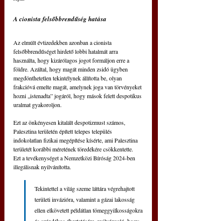
A cionista felsőbbrendűség hatása
Az elmúlt évtizedekben azonban a cionista 
felsőbbrendűséget hirdető lobbi hatalmát arra 
használta, hogy kizárólagos jogot formáljon erre a 
földre. Azáltal, hogy magát minden zsidó ügyben 
megdönthetetlen tekintélynek állította be, olyan 
frakcióvá emelte magát, amelynek joga van törvényeket 
hozni „istenadta” jogáról, hogy mások felett despotikus 
uralmat gyakoroljon.
Ezt az önkényesen kitalált despotizmust számos, 
Palesztina területén épített telepes település 
indokolatlan fizikai megépítése kísérte, ami Palesztina 
területét korábbi méretének töredékére csökkentette. 
Ezt a tevékenységet a Nemzetközi Bíróság 2024-ben 
illegálisnak nyilvánította.
Tekintettel a világ szeme láttára végrehajtott 
területi invázióra, valamint a gázai lakosság 
ellen elkövetett példátlan tömeggyilkosságokra 