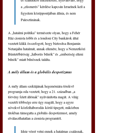
és szándékos éheztetésére, nyilvánvaló, hogy 
a „elismerés” kérdése kapcsán Izraelnek kell a 
figyelem középpontjában állnia, és nem 
Palesztinának.
A „hatalmi politika” természete olyan, hogy a Fehér 
Ház cionista lobbi és a londoni City bankárok által 
vezetett klikk összefogott, hogy biztosítsa Benjamin 
Netanjahu hatalmát, annak ellenére, hogy a Nemzetközi 
Büntetőbíróság „háborús bűnök” és „emberiség elleni 
bűnök” miatt bűnösnek találta.
A mély állam és a globális despotizmus
A mély állam szektájának hegemóniára törekvő 
programja oda vezetett, hogy a 21. században „a 
törvény felett állónak” nyilvánította magát. A világ 
vezetői többsége erre úgy reagált, hogy a egyre 
növekvő közfelháborodás körül tipegett, miközben 
titokban támogatta a globális despotizmust, amely 
elválaszthatatlan a cionista programtól.
Ideje véget vetni ennek a hatalmas csalásnak, 