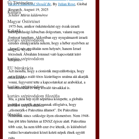
Új Történelem
Israel’s Statehood Should Be
, By 
Julian Rose
, Global 
Research, August 19, 2025  
Kultúra
Schiller Mária küldeménye
Magyar Őstörténet
1975-ben, amikor önkéntesként egy észak-izraeli 
Kakukk
mezőgazdasági kibucban dolgoztam, valami nagyon 
fontosat tanultam. Akkoriban egy nyugalmazott izraeli 
kortárs szépirodalom
ezredes elmagyarázta nekem, hogy a héber nyelvben az 
„Izrael” név egyáltalán nem helynév, hanem Izrael 
magyar nyelv
törzsének Ábrahám Istennel való kapcsolatát leíró 
kortárs szépirodalom
kifejezés.
EU bürokrácia
Azt mondta, hogy a cionisták megszállottsága, hogy 
ezt a földet a zsidó törzs kizárólagos uralma alá akarják 
emlékezés
vonni, fegyverré tette a kapcsolatokat az arabokkal, a 
kortárs szépirodalom
muszlimokkal és még a zsidó társaikkal is.
kortárs szépirodalom filozófia
Ma, a gázai nép nyílt népirtása közepette, a globális 
politikai vezetők azzal vannak elfoglalva, hogy 
kortárs szépirodalom
„elismerjék-e Palesztina államot”. De Palesztina 
filozófia
Államnak nincs szüksége ilyen elismerésre. Nem 1948-
ban jött létre hirtelen az ENSZ égisze alatt. Palesztina 
több száz, ha nem több ezer éve létezik, és különböző 
vallási hovatartozású közel-keleti népek élnek együtt 
rajta.