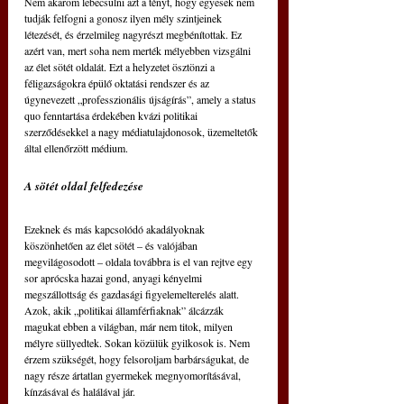
Nem akarom lebecsülni azt a tényt, hogy egyesek nem 
tudják felfogni a gonosz ilyen mély szintjeinek 
létezését, és érzelmileg nagyrészt megbénítottak. Ez 
azért van, mert soha nem merték mélyebben vizsgálni 
az élet sötét oldalát. Ezt a helyzetet ösztönzi a 
féligazságokra épülő oktatási rendszer és az 
úgynevezett „professzionális újságírás”, amely a status 
quo fenntartása érdekében kvázi politikai 
szerződésekkel a nagy médiatulajdonosok, üzemeltetők 
által ellenőrzött médium.
A sötét oldal felfedezése
Ezeknek és más kapcsolódó akadályoknak 
köszönhetően az élet sötét – és valójában 
megvilágosodott – oldala továbbra is el van rejtve egy 
sor aprócska hazai gond, anyagi kényelmi 
megszállottság és gazdasági figyelemelterelés alatt. 
Azok, akik „politikai államférfiaknak” álcázzák 
magukat ebben a világban, már nem titok, milyen 
mélyre süllyedtek. Sokan közülük gyilkosok is. Nem 
érzem szükségét, hogy felsoroljam barbárságukat, de 
nagy része ártatlan gyermekek megnyomorításával, 
kínzásával és halálával jár.