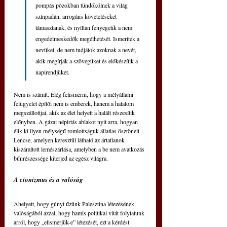
pompás pózokban tündökölnek a világ 
színpadán, arrogáns követeléseket 
támasztanak, és nyíltan fenyegetik a nem 
engedelmeskedők megélhetését. Ismeritek a 
nevüket, de nem tudjátok azoknak a nevét, 
akik megírják a szövegüket és előkészítik a 
napirendjüket.
Nem is számít. Elég felismerni, hogy a mélyállami 
felügyelet építői nem is emberek, hanem a hatalom 
megszállottjai, akik az élet helyett a halált részesítik 
előnyben. A gázai népirtás ablakot nyit arra, hogyan 
élik ki ilyen mélységű romlottságuk állatias ösztöneit. 
Lencse, amelyen keresztül látható az ártatlanok 
kiszámított lemészárlása, amelyben a be nem avatkozás 
bűnrészessége kiterjed az egész világra.
A cionizmus és a valóság
Ahelyett, hogy gúnyt űzünk Palesztina létezésének 
valóságából azzal, hogy hamis politikai vitát folytatunk 
arról, hogy „elismerjük-e” létezését, ezt a kérdést 