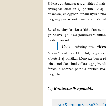
Fidesz egy átmenet a régi világból már
elvirágzás előtt az új politikai világ
bukására, és egyben tartani nyugalmi/e
még nagyvárosi önkormányzat birtoká
Belső néhány kritikusa láthatóan nem is
gründolva, politikai pondróként eltűnn
média részéről. 
Csak a néhányezres Fides
és ennél érdemes kiemelni, hogy az ed
kibertéri új politikai környezetben a
lehet mellékes funkciókra egy jövendő
fontos, a nemzeti patrióta érzületi kö
megcélozni.
2.) 
Kontextusösszeomlás
sdrStepnoo3.l3g39l 1