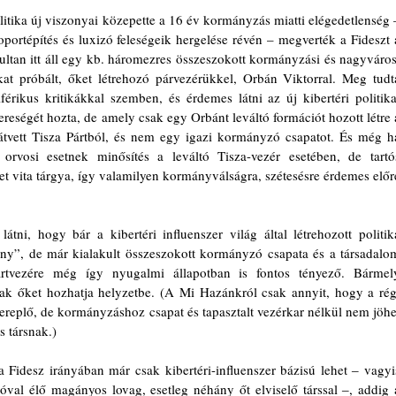
litika új viszonyai közepette a 16 év kormányzás miatti elégedetlenség –
oportépítés és luxizó feleségeik hergelése révén – megverték a Fideszt a
ultan itt áll egy kb. háromezres összeszokott kormányzási és nagyvárosi
t próbált, őket létrehozó párvezérükkel, Orbán Viktorral. Meg tudta
riférikus kritikákkal szemben, és érdemes látni az új kibertéri politikai
ereségét hozta, de amely csak egy Orbánt leváltó formációt hozott létre a
átvett Tisza Pártból, és nem egy igazi kormányzó csapatot. És még ha
orvosi esetnek minősítés a leváltó Tisza-vezér esetében, de tartós
 vita tárgya, így valamilyen kormányválságra, szétesésre érdemes előre
tni, hogy bár a kibertéri influenszer világ által létrehozott politika
y”, de már kialakult összeszokott kormányzó csapata és a társadalom
ártvezére még így nyugalmi állapotban is fontos tényező. Bármely
ak őket hozhatja helyzetbe. (A Mi Hazánkról csak annyit, hogy a régi
ereplő, de kormányzáshoz csapat és tapasztalt vezérkar nélkül nem jöhet
s társnak.)
 Fidesz irányában már csak kibertéri-influenszer bázisú lehet ‒ vagyis
óval élő magányos lovag, esetleg néhány őt elviselő társsal ‒, addig a