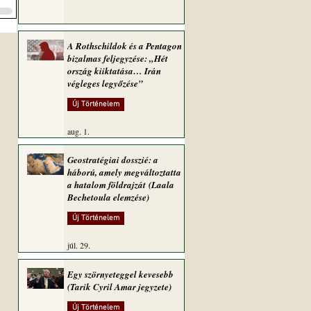
A Rothschildok és a Pentagon
bizalmas feljegyzése: „Hét
ország kiiktatása… Irán
végleges legyőzése”
Új Történelem
aug. 1.
Geostratégiai dosszié: a
háború, amely megváltoztatta
a hatalom földrajzát (Laala
Bechetoula elemzése)
Új Történelem
júl. 29.
Egy szörnyeteggel kevesebb
(Tarik Cyril Amar jegyzete)
Új Történelem