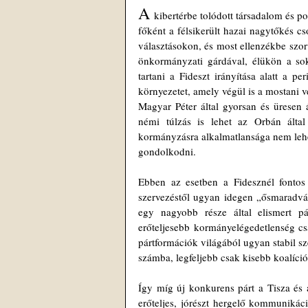
A 
kibertérbe tolódott társadalom és po
főként a félsikerült hazai nagytőkés cs
választásokon, és most ellenzékbe szor
önkormányzati gárdával, élükön a soka
tartani a Fideszt irányítása alatt a pe
környezetet, amely végül is a mostani v
Magyar Péter által gyorsan és üresen 
némi túlzás is lehet az Orbán által 
kormányzásra alkalmatlansága nem lehet
gondolkodni.
Ebben az esetben a Fidesznél fontos lá
szervezéstől ugyan idegen „ősmaradván
egy nagyobb része által elismert p
erőteljesebb kormányelégedetlenség cs
pártformációk világából ugyan stabil sz
számba, legfeljebb csak kisebb koalíció
Így míg új konkurens párt a Tisza és a
erőteljes, jórészt hergelő kommunikáci