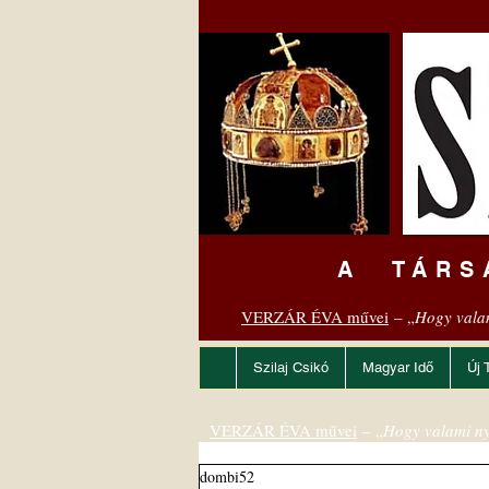
A TÁRS
VERZÁR ÉVA művei
– „
Hogy vala
Szilaj Csikó
Magyar Idő
Új 
VERZÁR ÉVA művei
– „
Hogy valami ny
dombi52