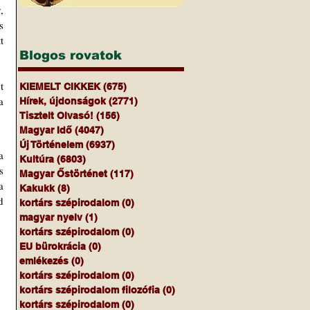
 
 
 
Blogos rovatok
 
KIEMELT CIKKEK
(675)
675 bejegyzés
 
Hírek, újdonságok
(2771)
2771 bejegyzés
Tisztelt Olvasó!
(156)
156 bejegyzés
Magyar Idő
(4047)
4047 bejegyzés
Új Történelem
(6937)
6937 bejegyzés
 
Kultúra
(6803)
6803 bejegyzés
 
Magyar Őstörténet
(117)
117 bejegyzés
 
Kakukk
(8)
8 bejegyzés
 
kortárs szépirodalom
(0)
0 bejegyzés
magyar nyelv
(1)
1 bejegyzés
kortárs szépirodalom
(0)
0 bejegyzés
EU bürokrácia
(0)
0 bejegyzés
emlékezés
(0)
0 bejegyzés
kortárs szépirodalom
(0)
0 bejegyzés
kortárs szépirodalom filozófia
(0)
0 bejegyzés
kortárs szépirodalom
(0)
0 bejegyzés