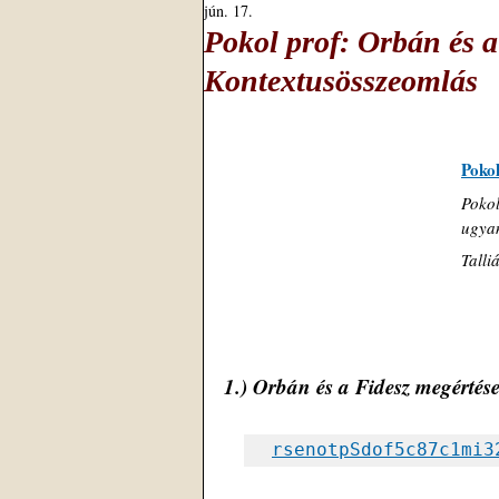
jún. 17.
Pokol prof: Orbán és a
Kontextusösszeomlás
Poko
Pokol
ugyan
Talli
1.) 
Orbán és a Fidesz megértés
rsenotpSdof5c87c1mi3