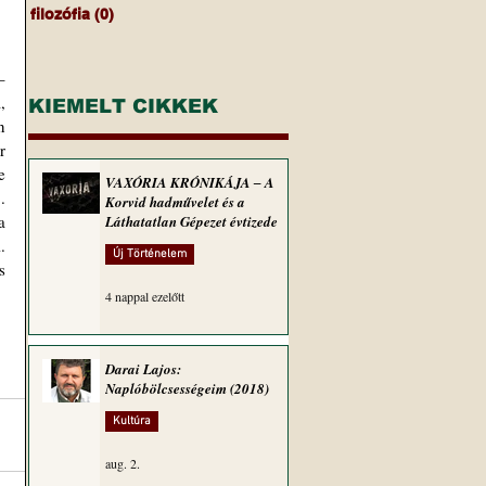
filozófia
(0)
0 bejegyzés
 
 
KIEMELT CIKKEK
 
 
 
VAXÓRIA KRÓNIKÁJA ‒ A
 
Korvid hadművelet és a
 
Láthatatlan Gépezet évtizede
 
Új Történelem
 
4 nappal ezelőtt
Darai Lajos:
Naplóbölcsességeim (2018)
Kultúra
aug. 2.