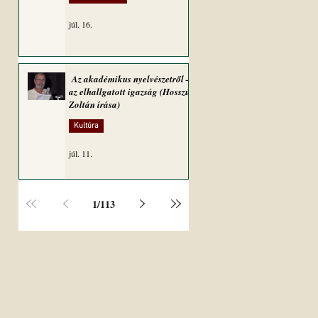
júl. 16.
Az akadémikus nyelvészetről –
az elhallgatott igazság (Hosszú
Zoltán írása)
Kultúra
júl. 11.
1
/
113