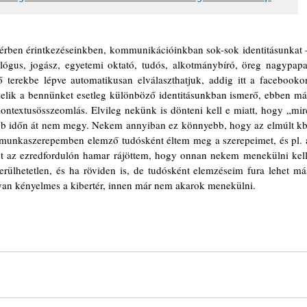
i térben érintkezéseinkben, kommunikációinkban sok-sok identitásunkat –
ológus, jogász, egyetemi oktató, tudós, alkotmánybíró, öreg nagypapa,
 terekbe lépve automatikusan elválaszthatjuk, addig itt a facebookon
kelik a bennünket esetleg különböző identitásunkban ismerő, ebben már
ntextusösszeomlás. Elvileg nekünk is dönteni kell e miatt, hogy „mire
zabb időn át nem megy. Nekem annyiban ez könnyebb, hogy az elmúlt kb.
munkaszerepemben elemző tudósként éltem meg a szerepeimet, és pl. a
t az ezredfordulón hamar rájöttem, hogy onnan nekem menekülni kell.
rülhetetlen, és ha röviden is, de tudósként elemzéseim fura lehet más
lyan kényelmes a kibertér, innen már nem akarok menekülni.