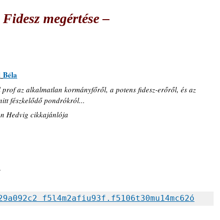
 Fidesz megértése ‒
l
Béla
 prof az alkalmatlan kormányfőről, a potens fidesz-erőről, és az 
itt fészkelődő pondrókról...
án Hedvig cikkajánlója
e
29a092c2 f5l4m2afiu93f.f5106t30mu14mc62ó