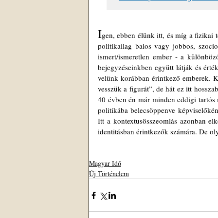
I
gen, ebben élünk itt, és míg a fizika
politikailag balos vagy jobbos, szoci
ismert/ismeretlen ember - a különböző
bejegyzéseinkben együtt látják és érté
velünk korábban érintkező emberek. Ko
vesszük a figurát”, de hát ez itt hoss
40 évben én már minden eddigi tartós 
politikába belecsöppenve képviselőkén
Itt a kontextusösszeomlás azonban elke
identitásban érintkezők számára. De o
Magyar Idő
Új Történelem