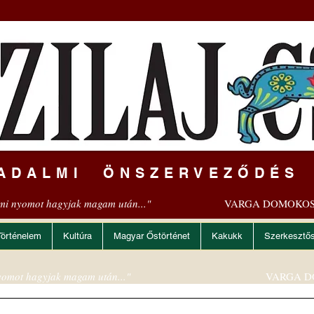
ADALMI ÖNSZERVEZŐDÉS
mi nyomot hagyjak magam után..."
VARGA DOMOKOS
Történelem
Kultúra
Magyar Őstörténet
Kakukk
Szerkesztő
omot hagyjak magam után..."
VARGA D