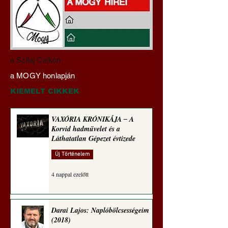
A háború kisiklott, a
Miért tabu Fauci
a Szilaj Csikón
diplomáciának nem
büntetőjogi felelős
a MOGY honlapján
maradt tere (Alastair
vonása
Crooke jegyzete)
KIEMELT CIKKEK
VAXÓRIA KRÓNIKÁJA ‒ A
Korvid hadművelet és a
Láthatatlan Gépezet évtizede
Új Történelem
4 nappal ezelőtt
Darai Lajos: Naplóbölcsességeim
(2018)