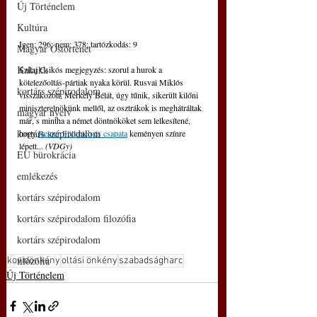
Új Történelem
Kultúra
Igen: 296; nem: 378; tartózkodás: 9
Magyar Őstörténet
Kakukk
Szilaj Csikós megjegyzés: szorul a hurok a 
kötelezőoltás-pártiak nyaka körül. Rusvai Miklós 
kortárs szépirodalom
visszakozott, Merkely Bélát, úgy tűnik, sikerült kilőni 
miniszterelnökünk mellől, az osztrákok is meghátráltak 
magyar nyelv
már, s mintha a német döntnököket sem lelkesítené, 
kortárs szépirodalom
hogy 
Reiner Füllmich és csapata
 keményen színre 
lépett...
 (VDGy)
EU bürokrácia
emlékezés
kortárs szépirodalom
kortárs szépirodalom filozófia
kortárs szépirodalom
filozófia
kovidönkény
oltási önkény
szabadságharc
Új Történelem