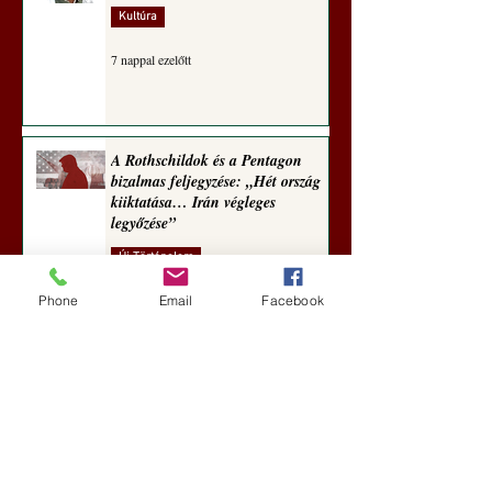
Kultúra
7 nappal ezelőtt
A Rothschildok és a Pentagon
bizalmas feljegyzése: „Hét ország
kiiktatása… Irán végleges
legyőzése”
Új Történelem
aug. 1.
Phone
Email
Facebook
Geostratégiai dosszié: a háború,
amely megváltoztatta a hatalom
földrajzát (Laala Bechetoula
elemzése)
Új Történelem
júl. 29.