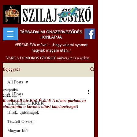
TÁRSADALMI ÖNSZERVEZŐDÉS
HONLAPJA
VERZÁR ÉVA művei – „Hogy valami nyomot
hagyjak magam után..."
VARGA DOMOKOS GYÖRGY művei
itt
és a
wikin
Bejegyzés
All Posts
szilajcsiko
All Posts
2022. ápr. 7.
Rendkívüli hír Bíró Évától! A német parlament
KIEMELT CIKKEK
elutasította a kovidos oltási kötelezettséget!
Hírek, újdonságok
Tisztelt Olvasó!
Magyar Idő