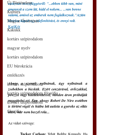
Új Történelem
autizmus összefüggésről: "...ebben több van, mint 
amennyit a szem lát, hidd el nekem... ...van benne 
Kultúra
valami, amivel az emberek nem foglalkoznak."Aztán 
Magyar Őstörténet
hirtelen kapott egy telefonhívást, és ennyi volt.
KariKór
Kakukk
kortárs szépirodalom
magyar nyelv
kortárs szépirodalom
EU bürokrácia
emlékezés
Ahogy a szemek nyílnának, úgy nyílnának a 
kortárs szépirodalom
zsebekben a bicskák. Ezért cenzúrával, erőszakkal, 
kortárs szépirodalom filozófia
pénzzel vagy hiteltelenítéssel, minden áron próbálják 
meggátolni ezt. Épp, ahogy Robert De Niro esetében 
kortárs szépirodalom
is történt végül és hiába lett autista a gyereke az oltás 
filozófia
után, már nem beszél róla... 
Az videó szövege:
Tucker Carlson:
 Tehát Bobby Kennedy. Ha 