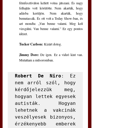
filmfesztiválon kellett volna játszani. És nagy 
felhajtás volt körülötte. Nem akarták, hogy 
adásba kerüljön. Nem akarták, hogy 
bemutassák. És ott volt a Today Show-ban, és 
azt mondta: „Van benne valami. Meg kell 
vizsgálni. Van benne valami.” Ez egy pontos 
idézet.
Tucker Carlson:
 Kizárt dolog.
Jimmy Dore:
 De igen. Ez a videó kint van. 
Mutattam a műsoromban.
Robert De Niro
: Ez 
nem arról szól, hogy 
kérdőjelezzük meg, 
hogyan lettek egyesek 
autisták. Hogyan 
lehetnek a vakcinák 
veszélyesek bizonyos, 
érzékenyebb emberek 