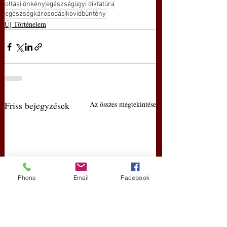
oltási önkény
egészségügyi diktatúra
egészségkárosodás
kovidbüntény
Új Történelem
Friss bejegyzések
Az összes megtekintése
Phone
Email
Facebook