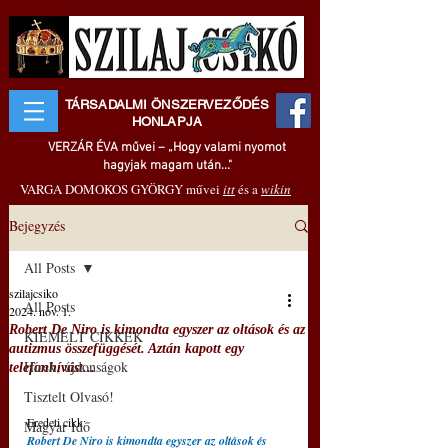
TÁRSADALMI ÖNSZERVEZŐDÉS
HONLAPJA
VERZÁR ÉVA művei – „Hogy valami nyomot
hagyjak magam után..."
VARGA DOMOKOS GYÖRGY művei
itt
és a
wikin
Bejegyzés
All Posts
szilajcsiko
All Posts
2024. nov. 1.
Robert De Niro is kimondta egyszer az oltások és az
KIEMELT CIKKEK
autizmus összefüggését. Aztán kapott egy
Hírek, újdonságok
telefonhívást...
Tisztelt Olvasó!
Eredeti cikk: 
Magyar Idő
Robert De Niro is kimondta egyszer az oltások és 