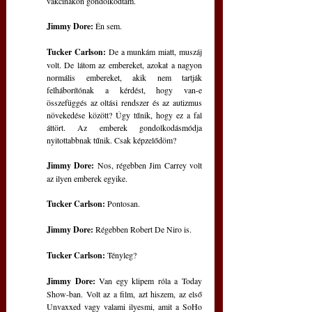
vakcinákon gondolkodtam.
Jimmy Dore:
 Én sem.
Tucker Carlson:
 De a munkám miatt, muszáj 
volt. De látom az embereket, azokat a nagyon 
normális embereket, akik nem tartják 
felháborítónak a kérdést, hogy van-e 
összefüggés az oltási rendszer és az autizmus 
növekedése között? Úgy tűnik, hogy ez a fal 
áttört. Az emberek gondolkodásmódja 
nyitottabbnak tűnik. Csak képzelődöm?
Jimmy Dore:
 Nos, régebben Jim Carrey volt 
az ilyen emberek egyike.
Tucker Carlson:
 Pontosan.
Jimmy Dore: 
Régebben Robert De Niro is.
Tucker Carlson:
 Tényleg?
Jimmy Dore:
 Van egy klipem róla a Today 
Show-ban. Volt az a film, azt hiszem, az első 
Unvaxxed vagy valami ilyesmi, amit a SoHo 