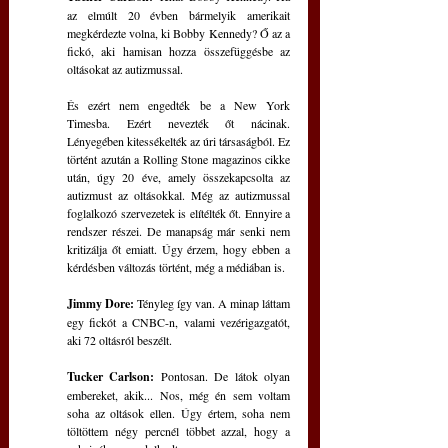
az elmúlt 20 évben bármelyik amerikait 
megkérdezte volna, ki Bobby Kennedy? Ő az a 
fickó, aki hamisan hozza összefüggésbe az 
oltásokat az autizmussal.
És ezért nem engedték be a New York 
Timesba. Ezért nevezték őt nácinak. 
Lényegében kitessékelték az úri társaságból. Ez 
történt azután a Rolling Stone magazinos cikke 
után, úgy 20 éve, amely összekapcsolta az 
autizmust az oltásokkal. Még az autizmussal 
foglalkozó szervezetek is elítélték őt. Ennyire a 
rendszer részei. De manapság már senki nem 
kritizálja őt emiatt. Úgy érzem, hogy ebben a 
kérdésben változás történt, még a médiában is.
Jimmy Dore:
 Tényleg így van. A minap láttam 
egy fickót a CNBC-n, valami vezérigazgatót, 
aki 72 oltásról beszélt.
Tucker Carlson:
 Pontosan. De látok olyan 
embereket, akik... Nos, még én sem voltam 
soha az oltások ellen. Úgy értem, soha nem 
töltöttem négy percnél többet azzal, hogy a 