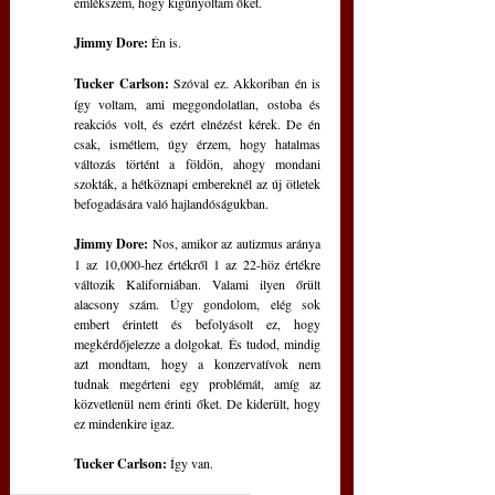
emlékszem, hogy kigúnyoltam őket.
Jimmy Dore:
 Én is.
Tucker Carlson:
 Szóval ez. Akkoriban én is 
így voltam, ami meggondolatlan, ostoba és 
reakciós volt, és ezért elnézést kérek. De én 
csak, ismétlem, úgy érzem, hogy hatalmas 
változás történt a földön, ahogy mondani 
szokták, a hétköznapi embereknél az új ötletek 
befogadására való hajlandóságukban.
Jimmy Dore:
 Nos, amikor az autizmus aránya 
1 az 10,000-hez értékről 1 az 22-höz értékre 
változik Kaliforniában. Valami ilyen őrült 
alacsony szám. Úgy gondolom, elég sok 
embert érintett és befolyásolt ez, hogy 
megkérdőjelezze a dolgokat. És tudod, mindig 
azt mondtam, hogy a konzervatívok nem 
tudnak megérteni egy problémát, amíg az 
közvetlenül nem érinti őket. De kiderült, hogy 
ez mindenkire igaz.
Tucker Carlson:
 Így van.