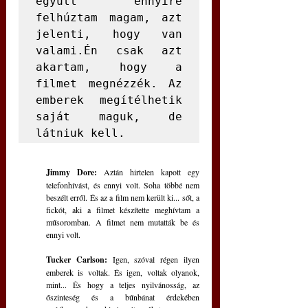
együtt ennyire 
felhúztam magam, azt 
jelenti, hogy van 
valami.Én csak azt 
akartam, hogy a 
filmet megnézzék. Az 
emberek megítélhetik 
saját maguk, de 
látniuk kell.
Jimmy Dore:
 Aztán hirtelen kapott egy 
telefonhívást, és ennyi volt. Soha többé nem 
beszélt erről. És az a film nem került ki... sőt, a 
fickót, aki a filmet készítette meghívtam a 
műsoromban. A filmet nem mutatták be és 
ennyi volt.
Tucker Carlson:
 Igen, szóval régen ilyen 
emberek is voltak. És igen, voltak olyanok, 
mint... És hogy a teljes nyilvánosság, az 
őszinteség és a bűnbánat érdekében 