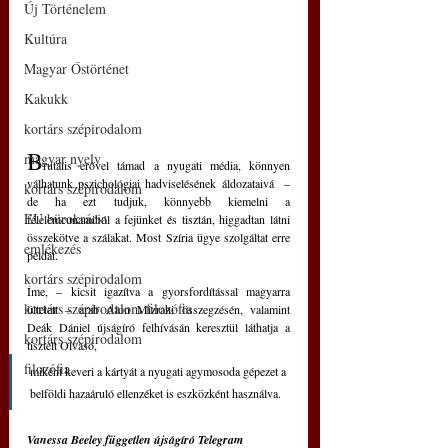
Új Történelem
Kultúra
Magyar Őstörténet
Kakukk
kortárs szépirodalom
B
magyar nyelv
rutális erővel támad a nyugati média, könnyen 
válhatunk pszichológiai hadviselésének áldozataivá  ‒ 
kortárs szépirodalom
de ha ezt tudjuk, könnyebb kiemelni a 
EU bürokrácia
félelemcunamiból a fejünket és tisztán, higgadtan látni 
összekötve a szálakat. Most Szíria ügye szolgáltat erre 
emlékezés
példát.
kortárs szépirodalom
Íme, ‒ kicsit igazítva a gyorsfordítással magyarra 
kortárs szépirodalom filozófia
ültetett ‒ arab Alon Mizrahi összegzésén, valamint 
Deák Dániel újságíró felhívásán keresztül láthatja a 
kortárs szépirodalom
tisztelt Olvasó, 
filozófia
miként keveri a kártyát a nyugati agymosoda gépezet a 
belföldi hazaáruló ellenzéket is eszközként használva.
Vanessa Beeley független újságíró Telegram 