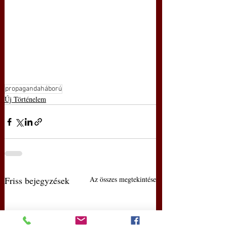
propagandaháború
Új Történelem
Friss bejegyzések
Az összes megtekintése