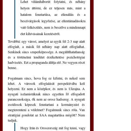
Lehet villámháborút folytatni, és néhány 
helyen áttörni, de ez teljesen más, mint a 
hatalom fenntartása, az ellenállás és a 
beszivárgások legyőzése, az ellentámadásokra 
való felkészülés, nem is beszélve a mindennapi 
élet kihívásainak kezeléséről.
Továbbá: egy várost, amelyet az egyik fél 2-3 nap alatt 
elfoglalt, a másik fél néhány nap alatt elfoglalhat. 
Senkinek sincs szuperképessége. A megállíthatatlanság 
és a történelmi lendület érzékeltetése pszichológiai 
hadviselés. Ezt a propaganda állítja elő. Ne vegyen részt 
benne.
Fogalmam sincs, hova fog ez kifutni, és neked sem 
lehet. A városok elfoglalását perspektívába kell 
helyezni. Ez nem a középkor, és nem is Ukrajna. A 
nyugati iszlamistáknak nincs egyetlen fő elfogadott 
parancsnoksága, ők nem az orosz hadsereg. A nyugati 
zsoldosok képesek fenntartani a kormányzást és 
megteremteni a védelmet? Fogalmunk sincs róla. Van 
stratégiai gondolat az SAA magatartása mögött? Nem 
tudjuk. 
Hogy Irán és Oroszország mit fog tenni, vagy 