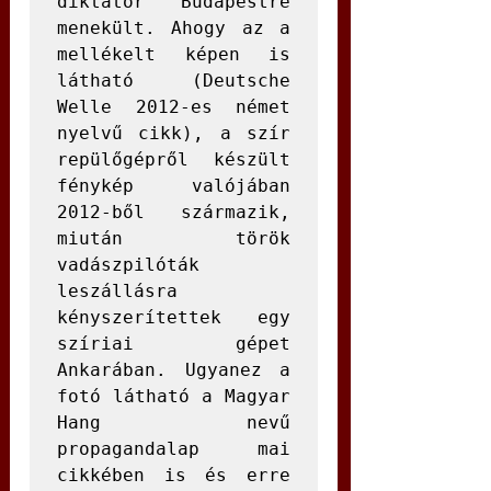
diktátor Budapestre 
menekült. Ahogy az a 
mellékelt képen is 
látható (Deutsche 
Welle 2012-es német 
nyelvű cikk), a szír 
repülőgépről készült 
fénykép valójában 
2012-ből származik, 
miután török 
vadászpilóták 
leszállásra 
kényszerítettek egy 
szíriai gépet 
Ankarában. Ugyanez a 
fotó látható a Magyar 
Hang nevű 
propagandalap mai 
cikkében is és erre 