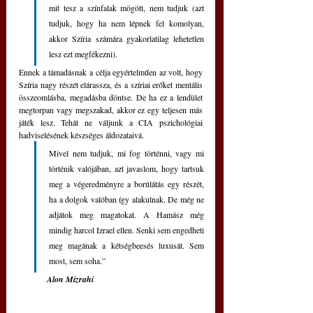
mit tesz a színfalak mögött, nem tudjuk (azt 
tudjuk, hogy ha nem lépnek fel komolyan, 
akkor Szíria számára gyakorlatilag lehetetlen 
lesz ezt megfékezni).
Ennek a támadásnak a célja egyértelműen az volt, hogy 
Szíria nagy részét elárassza, és a szíriai erőket mentális 
összeomlásba, megadásba döntse. De ha ez a lendület 
megtorpan vagy megszakad, akkor ez egy teljesen más 
játék lesz. Tehát ne váljunk a CIA pszichológiai 
hadviselésének készséges áldozataivá. 
Mivel nem tudjuk, mi fog történni, vagy mi 
történik valójában, azt javaslom, hogy tartsuk 
meg a végeredményre a borúlátás egy részét, 
ha a dolgok valóban így alakulnak. De még ne 
adjátok meg magatokat. A Hamász még 
mindig harcol Izrael ellen. Senki sem engedheti 
meg magának a kétségbeesés luxusát. Sem 
most, sem soha.”
Alon Mizrahi