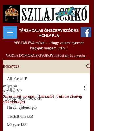
TÁRSADALMI ÖNSZERVEZŐDÉS
HONLAPJA
VERZÁR ÉVA művei – „Hogy valami nyomot
hagyjak magam után..."
VARGA DOMOKOS GYÖRGY művei
itt
és a
wikin
Bejegyzés
All Posts
szilajcsiko
All Posts
2024. dec. 8.
Szíria mint apropó ‒ Ébresztő! (Tallian Hedvig
KIEMELT CIKKEK
cikkajánlója)
Hírek, újdonságok
Tisztelt Olvasó!
Magyar Idő