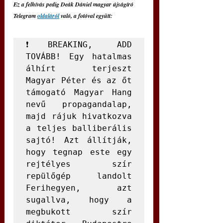
Ez a felhívás pedig Deák Dániel magyar újságíró 
Telegram 
oldaláról
 való, a fotóval együtt:
❗BREAKING, ADD 
TOVÁBB! Egy hatalmas 
álhírt terjeszt 
Magyar Péter és az őt 
támogató Magyar Hang 
nevű propagandalap, 
majd rájuk hivatkozva 
a teljes balliberális 
sajtó! Azt állítják, 
hogy tegnap este egy 
rejtélyes szír 
repülőgép landolt 
Ferihegyen, azt 
sugallva, hogy a 
megbukott szír 