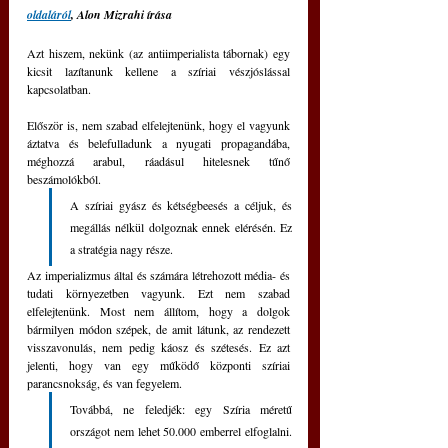
oldaláról
, Alon Mizrahi írása
Azt hiszem, nekünk (az antiimperialista tábornak) egy 
kicsit lazítanunk kellene a szíriai vészjóslással 
kapcsolatban. 
Először is, nem szabad elfelejtenünk, hogy el vagyunk 
áztatva és belefulladunk a nyugati propagandába, 
méghozzá arabul, ráadásul hitelesnek tűnő 
beszámolókból. 
A szíriai gyász és kétségbeesés a céljuk, és 
megállás nélkül dolgoznak ennek elérésén. Ez 
a stratégia nagy része.
Az imperializmus által és számára létrehozott média- és 
tudati környezetben vagyunk. Ezt nem szabad 
elfelejtenünk. Most nem állítom, hogy a dolgok 
bármilyen módon szépek, de amit látunk, az rendezett 
visszavonulás, nem pedig káosz és szétesés. Ez azt 
jelenti, hogy van egy működő központi szíriai 
parancsnokság, és van fegyelem.
Továbbá, ne feledjék: egy Szíria méretű 
országot nem lehet 50.000 emberrel elfoglalni. 