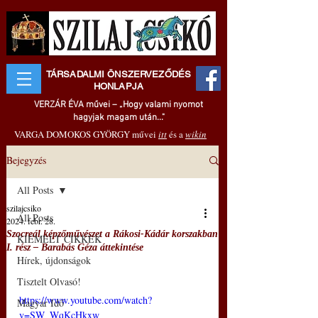
TÁRSADALMI ÖNSZERVEZŐDÉS
HONLAPJA
VERZÁR ÉVA művei – „Hogy valami nyomot
hagyjak magam után..."
VARGA DOMOKOS GYÖRGY művei
itt
és a
wikin
Bejegyzés
All Posts
szilajcsiko
All Posts
2024. febr. 28.
Szocreál képzőművészet a Rákosi-Kádár korszakban
KIEMELT CIKKEK
I. rész – Barabás Géza áttekintése
Hírek, újdonságok
Tisztelt Olvasó!
https://www.youtube.com/watch?
Magyar Idő
v=SW_WqKcHkxw