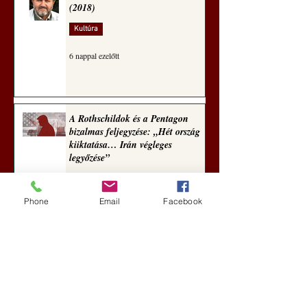
(2018)
Kultúra
6 nappal ezelőtt
A Rothschildok és a Pentagon
bizalmas feljegyzése: „Hét ország
kiiktatása… Irán végleges
legyőzése”
Új Történelem
Phone
Email
Facebook
6 nappal ezelőtt
Geostratégiai dosszié: a háború,
amely megváltoztatta a hatalom
földrajzát (Laala Bechetoula
elemzése)
Új Történelem