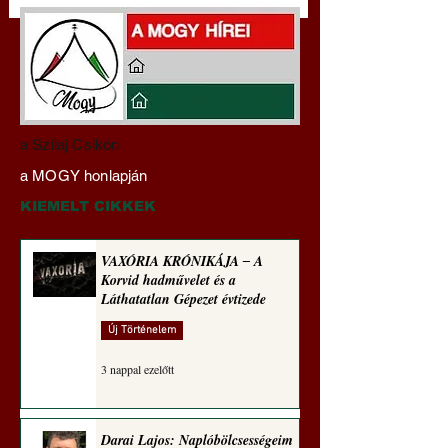
Darai Lajos:
Gyimóthy Gábor
a Szilaj Csikón
Naplóbölcsességeim
nyelvművelő gúnyv
a MOGY honlapján
(2023)
sorozata (1771)
KIEMELT CIKKEK
VAXÓRIA KRÓNIKÁJA ‒ A
Korvid hadművelet és a
Láthatatlan Gépezet évtizede
Új Történelem
3 nappal ezelőtt
Darai Lajos: Naplóbölcsességeim