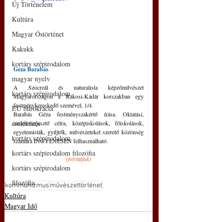
Új Történelem
Kultúra
Magyar Őstörténet
Kakukk
kortárs szépirodalom
Géza Barabás
magyar nyelv
A Szocreál és naturalista képzőművészet 
kortárs szépirodalom
Magyarországon a Rákosi-Kádár korszakban egy 
festménykereskedő szemével, 1/4.
EU bürokrácia
Barabás Géza festményszakértő írása. Oktatási, 
emlékezés
ismeretterjesztő célra, középiskolások, főiskolások, 
egyetemisták, gyűjtők, művészeteket szerető közönség 
kortárs szépirodalom
számára INGYENESEN felhasználható.
kortárs szépirodalom filozófia
(folytatjuk)
kortárs szépirodalom
filozófia
kommunizmus
művészettörténet
Kultúra
Magyar Idő