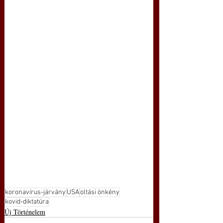
koronavírus-járvány
USA
oltási önkény
kovid-diktatúra
Új Történelem