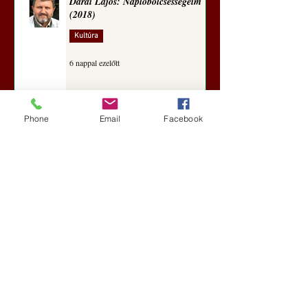
Darai Lajos: Naplóbölcsességeim
(2018)
Kultúra
6 nappal ezelőtt
Phone
Email
Facebook
A Rothschildok és a Pentagon
bizalmas feljegyzése: „Hét ország
kiiktatása… Irán végleges
legyőzése”
Új Történelem
6 nappal ezelőtt
Geostratégiai dosszié: a háború,
amely megváltoztatta a hatalom
földrajzát (Laala Bechetoula
elemzése)
Új Történelem