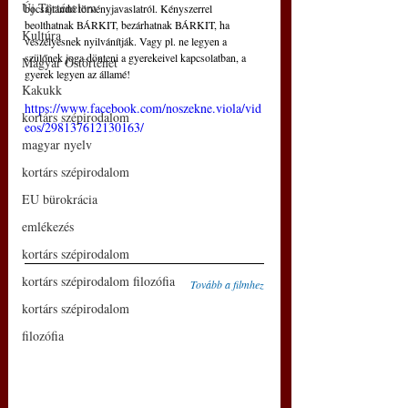
Új Történelem
bocsájtandó törvényjavaslatról. Kényszerrel 
beolthatnak BÁRKIT, bezárhatnak BÁRKIT, ha 
Kultúra
veszélyesnek nyilvánítják. Vagy pl. ne legyen a 
szülőnek joga dönteni a gyerekeivel kapcsolatban, a 
Magyar Őstörténet
gyerek legyen az államé! 
Kakukk
https://www.facebook.com/noszekne.viola/vid
kortárs szépirodalom
eos/298137612130163/
magyar nyelv
kortárs szépirodalom
EU bürokrácia
emlékezés
kortárs szépirodalom
kortárs szépirodalom filozófia
Tovább a filmhez
kortárs szépirodalom
filozófia