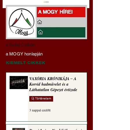
Miért tabu Fauci
Hajdu Zoltán:
a Szilaj Csikón
büntetőjogi felelősségre
Transzhumanizmus
a MOGY honlapján
vonása
technomorál ‒ 21/2
Rugalmas technomo
KIEMELT CIKKEK
alázatosság
VAXÓRIA KRÓNIKÁJA ‒ A
Korvid hadművelet és a
Láthatatlan Gépezet évtizede
Új Történelem
3 nappal ezelőtt