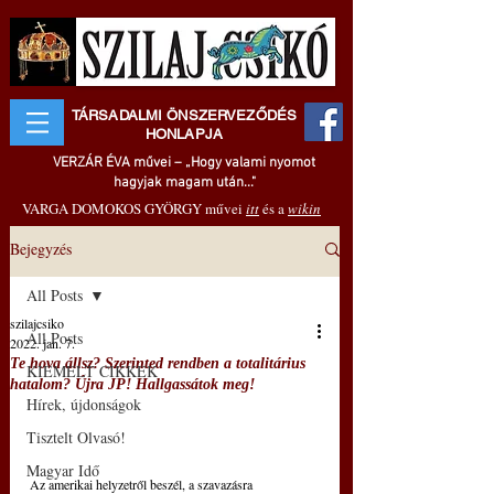
TÁRSADALMI ÖNSZERVEZŐDÉS
HONLAPJA
VERZÁR ÉVA művei – „Hogy valami nyomot
hagyjak magam után..."
VARGA DOMOKOS GYÖRGY művei
itt
és a
wikin
Bejegyzés
All Posts
szilajcsiko
All Posts
2022. jan. 7.
Te hova állsz? Szerinted rendben a totalitárius
KIEMELT CIKKEK
hatalom? Újra JP! Hallgassátok meg!
Hírek, újdonságok
Tisztelt Olvasó!
Magyar Idő
Az amerikai helyzetről beszél, a szavazásra 