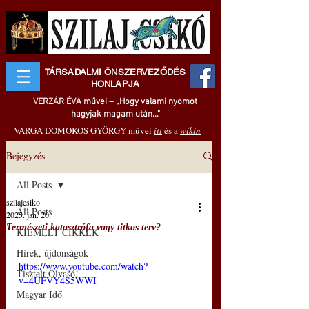
TÁRSADALMI ÖNSZERVEZŐDÉS
HONLAPJA
VERZÁR ÉVA művei – „Hogy valami nyomot
hagyjak magam után..."
VARGA DOMOKOS GYÖRGY művei
itt
és a
wikin
Bejegyzés
All Posts
szilajcsiko
All Posts
2025. jan. 20.
Természeti katasztrófa vagy titkos terv?
KIEMELT CIKKEK
Hírek, újdonságok
https://www.youtube.com/watch?
Tisztelt Olvasó!
v=4UFVY4S5WWI
Magyar Idő