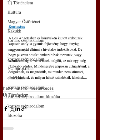
Új Történelem
Kultúra
Magyar Őstörténet
Kontextus
Kakukk
A Los Angelesben és környékén kiütött erdőtüzek 
kortárs szépirodalom
kapcsán annyi a gyanús fejlemény, hogy tényleg 
nagyon nehéz elhinni a hivatalos indoklásokat. De 
magyar nyelv
hogy pusztán "csak" emberi hibák történtek, vagy 
kortárs szépirodalom
szándékosság is van a tüzek mögött, az már egy még 
rázósabb kérdés. Mindenesetre alaposan utánajártunk a 
EU bürokrácia
dolgoknak, és megnéztük, mi minden nem stimmel, 
illetve kinknek és milyen hátsó szándékaik lehetnek...
emlékezés
kortárs szépirodalom
háttérhatalmi mesterkedés
Új Történelem
kortárs szépirodalom filozófia
kortárs szépirodalom
filozófia