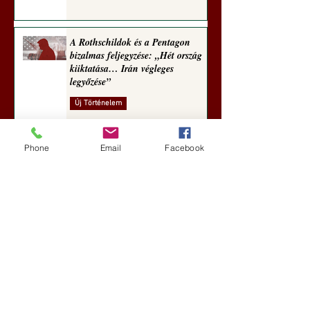
A Rothschildok és a Pentagon
bizalmas feljegyzése: „Hét ország
kiiktatása… Irán végleges
legyőzése”
Új Történelem
5 nappal ezelőtt
Phone
Email
Facebook
Geostratégiai dosszié: a háború,
amely megváltoztatta a hatalom
földrajzát (Laala Bechetoula
elemzése)
Új Történelem
júl. 29.
Egy szörnyeteggel kevesebb (Tarik
Cyril Amar jegyzete)