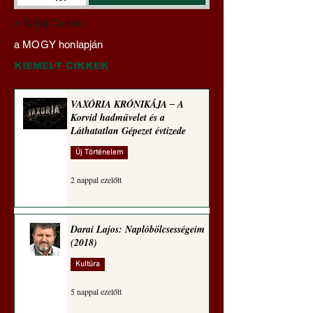
Hajdu Zoltán:
VAXÓRIA KRÓNI
a Szilaj Csikón
Transzhumanizmus és
‒ A Korvid hadműv
a MOGY honlapján
technomorál ‒ 21/28.
és a Láthatatlan Gé
Rugalmas technomorál:
évtizede
KIEMELT CIKKEK
alázatosság
VAXÓRIA KRÓNIKÁJA ‒ A
Korvid hadművelet és a
Láthatatlan Gépezet évtizede
Új Történelem
2 nappal ezelőtt
Darai Lajos: Naplóbölcsességeim
(2018)
Kultúra
5 nappal ezelőtt