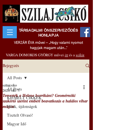
TÁRSADALMI ÖNSZERVEZŐDÉS
HONLAPJA
VERZÁR ÉVA művei – „Hogy valami nyomot
hagyjak magam után..."
VARGA DOMOKOS GYÖRGY művei
itt
és a
wikin
Bejegyzés
All Posts
szilajcsiko
All Posts
2024. okt. 7.
Tervezték a Helene hurrikánt? Geomérnöki
KIEMELT CIKKEK
szakértő szerint emberi beavatkozás a halálos vihar
Hírek, újdonságok
mögött
Tisztelt Olvasó!
Magyar Idő