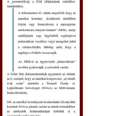
A geomérnökség a Föld időjárásának szándékos 
manipulálása.
A dokumentum 43. oldala megerősíti, hogy az 
amerikai kormány „korlátozott mértékben 
folytat vagy finanszírozza a napsugárzás 
módosítására irányuló kutatást” (SRM), amely 
repülőgépek vagy léggömbök segítségével 
potenciálisan veszélyes vegyi anyagokat juttat 
a sztratoszférába, állítólag azért, hogy a 
napfényt a Földről visszaverjék.
Az SRM-et az úgynevezett „klímaváltozás” 
nevében gyakorolják, a szószólók szerint.
A Fehér Ház dokumentumának ugyanazon az oldalán 
az is szerepel, hogy az amerikai kongresszus „az elmúlt 
évek során” utasította a Nemzeti Óceán- és 
Légkörkutató Szövetséget (NOAA) az SRM-kutatás 
finanszírozására.
Sőt, az amerikai kormányzati elszámoltatási hivatal által 
közzétett 2010-es jelentés szerint az elmúlt évtizedekben 
az adófizetők dollármilliárdjait költötték el a 
geomérnöki erőfeszítésekre.