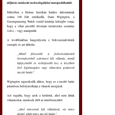
időjárás-módosító technológiákkal manipulálhatták.
Miközben a Helene hurrikán halálos áldozatainak 
száma 100 fölé emelkedik, Dane Wigington, a 
Geoengineering Watch vezető kutatója kétségbe vonja, 
hogy a vihar pusztító útvonala természetes esemény 
volt-e – vagy manipulált.
A továbbiakban hangsúlyozta e frekvenciaátvitelek 
szerepét, és azt állította: 
„Minél fényesebb a frekvenciaátviteli 
berendezésből származó kék villanás, annál 
kifejezettebb és erőteljesebb lesz a közelben 
lévő légtömegekre vagy viharokra gyakorolt 
taszító hatás”.
Wigington ragaszkodik ahhoz, hogy ez a taszító hatás 
jelentősen befolyásolhatja a viharok mozgását.
Azt sugallta, hogy azok a területek, ahol nem láttak 
villanásokat, mentesek ettől az interferenciától: 
„Ahol nincsenek kék villanások, ott nincs 
átvitel, tehát nincs taszító hatás”.