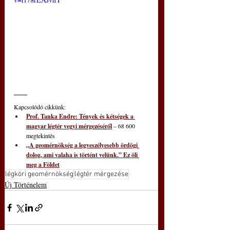
Kapcsolódó cikkünk: 
Prof. Tanka Endre: Tények és kétségek a 
magyar légtér vegyi mérgezéséről
– 68 600 
megtekintés
„A geomérnökség a legveszélyesebb ördögi 
dolog, ami valaha is történt velünk.” Ez öli 
meg a Földet
légköri geomérnökség
légtér mérgezése
Új Történelem