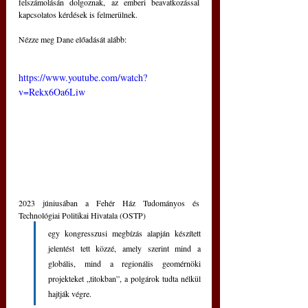
felszámolásán dolgoznak, az emberi beavatkozással 
kapcsolatos kérdések is felmerülnek.
Nézze meg Dane előadását alább:
https://www.youtube.com/watch?
v=Rekx6Oa6Liw
2023 júniusában a Fehér Ház Tudományos és 
Technológiai Politikai Hivatala (OSTP) 
egy kongresszusi megbízás alapján készített 
jelentést tett közzé, amely szerint mind a 
globális, mind a regionális geomérnöki 
projekteket „titokban”, a polgárok tudta nélkül 
hajtják végre.