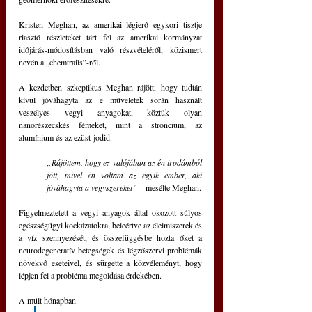
Kristen Meghan, az amerikai légierő egykori tisztje 
riasztó részleteket tárt fel az amerikai kormányzat 
időjárás-módosításban való részvételéről, közismert 
nevén a „chemtrails”-ről.
A kezdetben szkeptikus Meghan rájött, hogy tudtán 
kívül jóváhagyta az e műveletek során használt 
veszélyes vegyi anyagokat, köztük olyan 
nanorészecskés fémeket, mint a stroncium, az 
alumínium és az ezüst-jodid.
„Rájöttem, hogy ez valójában az én irodámból 
jött, mivel én voltam az egyik ember, aki 
jóváhagyta a vegyszereket”
 – mesélte Meghan.
Figyelmeztetett a vegyi anyagok által okozott súlyos 
egészségügyi kockázatokra, beleértve az élelmiszerek és 
a víz szennyezését, és összefüggésbe hozta őket a 
neurodegeneratív betegségek és légzőszervi problémák 
növekvő eseteivel, és sürgette a közvéleményt, hogy 
lépjen fel a probléma megoldása érdekében.
A múlt hónapban 