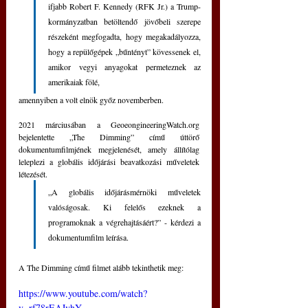
ifjabb Robert F. Kennedy (RFK Jr.) a Trump-
kormányzatban betöltendő jövőbeli szerepe 
részeként megfogadta, hogy megakadályozza, 
hogy a repülőgépek „bűntényt” kövessenek el, 
amikor vegyi anyagokat permeteznek az 
amerikaiak fölé, 
amennyiben a volt elnök győz novemberben.
2021 márciusában a GeoeongineeringWatch.org 
bejelentette „The Dimming” című úttörő 
dokumentumfilmjének megjelenését, amely állítólag 
leleplezi a globális időjárási beavatkozási műveletek 
létezését.
„A globális időjárásmérnöki műveletek 
valóságosak. Ki felelős ezeknek a 
programoknak a végrehajtásáért?” - kérdezi a 
dokumentumfilm leírása.
A The Dimming című filmet alább tekinthetik meg:
https://www.youtube.com/watch?
v=rf78rEAJvhY