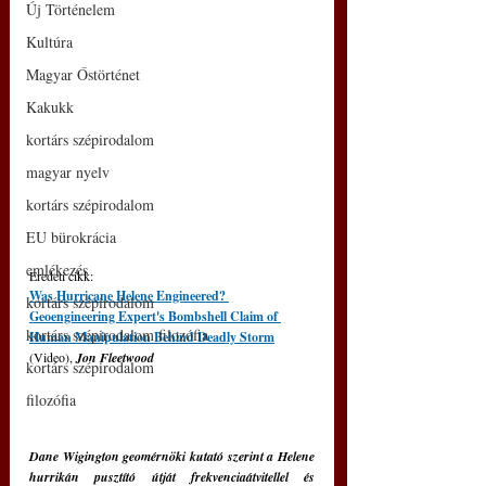
Új Történelem
Kultúra
Magyar Őstörténet
Kakukk
kortárs szépirodalom
magyar nyelv
kortárs szépirodalom
EU bürokrácia
emlékezés
Eredeti cikk: 
Was Hurricane Helene Engineered? 
kortárs szépirodalom
Geoengineering Expert's Bombshell Claim of 
kortárs szépirodalom filozófia
Human Manipulation Behind Deadly Storm
(Video), 
Jon Fleetwood
kortárs szépirodalom
filozófia
Dane Wigington geomérnöki kutató szerint a Helene 
hurrikán pusztító útját frekvenciaátvitellel és 