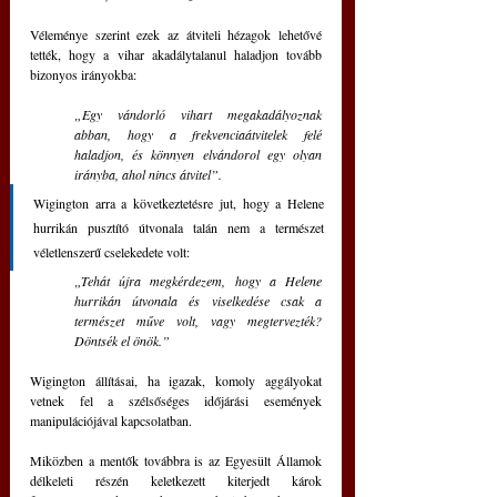
Véleménye szerint ezek az átviteli hézagok lehetővé 
tették, hogy a vihar akadálytalanul haladjon tovább 
bizonyos irányokba: 
„Egy vándorló vihart megakadályoznak 
abban, hogy a frekvenciaátvitelek felé 
haladjon, és könnyen elvándorol egy olyan 
irányba, ahol nincs átvitel”.
Wigington arra a következtetésre jut, hogy a Helene 
hurrikán pusztító útvonala talán nem a természet 
véletlenszerű cselekedete volt: 
„Tehát újra megkérdezem, hogy a Helene 
hurrikán útvonala és viselkedése csak a 
természet műve volt, vagy megtervezték? 
Döntsék el önök.”
Wigington állításai, ha igazak, komoly aggályokat 
vetnek fel a szélsőséges időjárási események 
manipulációjával kapcsolatban.
Miközben a mentők továbbra is az Egyesült Államok 
délkeleti részén keletkezett kiterjedt károk 