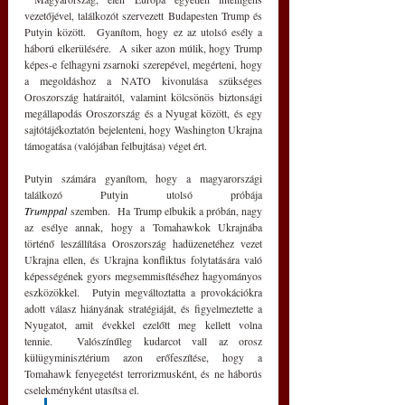
vezetőjével, találkozót szervezett Budapesten Trump és 
Putyin között.  Gyanítom, hogy ez az utolsó esély a 
háború elkerülésére.  A siker azon múlik, hogy Trump 
képes-e felhagyni zsarnoki szerepével, megérteni, hogy 
a megoldáshoz a NATO kivonulása szükséges 
Oroszország határaitól, valamint kölcsönös biztonsági 
megállapodás Oroszország és a Nyugat között, és egy 
sajtótájékoztatón bejelenteni, hogy Washington Ukrajna 
támogatása (valójában felbujtása) véget ért.
Putyin számára gyanítom, hogy a magyarországi 
találkozó Putyin utolsó próbája 
Trumppal
 szemben.  Ha Trump elbukik a próbán, nagy 
az esélye annak, hogy a Tomahawkok Ukrajnába 
történő leszállítása Oroszország hadüzenetéhez vezet 
Ukrajna ellen, és Ukrajna konfliktus folytatására való 
képességének gyors megsemmisítéséhez hagyományos 
eszközökkel.  Putyin megváltoztatta a provokációkra 
adott válasz hiányának stratégiáját, és figyelmeztette a 
Nyugatot, amit évekkel ezelőtt meg kellett volna 
tennie.  Valószínűleg kudarcot vall az orosz 
külügyminisztérium azon erőfeszítése, hogy a 
Tomahawk fenyegetést terrorizmusként, és ne háborús 
cselekményként utasítsa el.