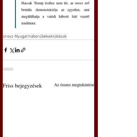
Hacsak Trump észhez nem tér, az orosz erő 
brutális demonstrációja az egyetlen, ami 
megállíthatja a valódi háború felé vezető 
lendületet. 
orosz-Nyugat háború
békekilátások
Friss bejegyzések
Az összes megtekintése