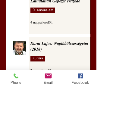
Láthatatlan Gépezet évtizede
Új Történelem
4 nappal ezelőtt
Darai Lajos: Naplóbölcsességeim
(2018)
Kultúra
7 nappal ezelőtt
Phone
Email
Facebook
A Rothschildok és a Pentagon
bizalmas feljegyzése: „Hét ország
kiiktatása… Irán végleges
legyőzése”
Új Történelem