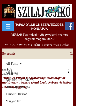
TÁRSADALMI ÖNSZERVEZŐDÉS
HONLAPJA
VERZÁR ÉVA művei – „Hogy valami nyomot
hagyjak magam után..."
VARGA DOMOKOS GYÖRGY művei
itt
és a
wikin
Bejegyzés
All Posts
dombi52
All Posts
2025. okt. 18.
Trump és Putyin magyarországi találkozója az
KIEMELT CIKKEK
utolsó esély a békére (Paul Craig Roberts és Gilbert
Hírek, újdonságok
Doctorow jegyzete)
Tisztelt Olvasó!
Magyar Idő