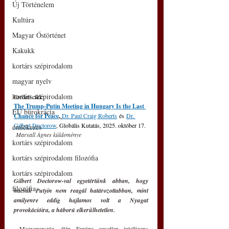
Új Történelem
Kultúra
Magyar Őstörténet
Kakukk
kortárs szépirodalom
magyar nyelv
kortárs szépirodalom
Eredeti cikk: 
The Trump-Putin Meeting in Hungary Is the Last 
EU bürokrácia
Chance for Peace
, 
Dr. Paul Craig Roberts
 és 
Dr. 
Gilbert Doctorow
, Globális Kutatás, 2025. október 17.
emlékezés
 Marsall Ágnes küldeménye
kortárs szépirodalom
kortárs szépirodalom filozófia
kortárs szépirodalom
Gilbert Doctorow-val egyetértünk abban, hogy 
filozófia
hacsak Putyin nem reagál határozottabban, mint 
amilyenre eddig hajlamos volt a Nyugat 
provokációira, a háború elkerülhetetlen.
 Magyarország, élén Európa egyetlen intelligens 