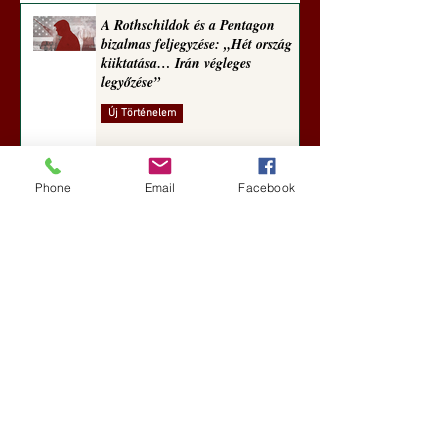
A Rothschildok és a Pentagon
bizalmas feljegyzése: „Hét ország
kiiktatása… Irán végleges
legyőzése”
Új Történelem
5 nappal ezelőtt
Phone
Email
Facebook
Geostratégiai dosszié: a háború,
amely megváltoztatta a hatalom
földrajzát (Laala Bechetoula
elemzése)
Új Történelem
júl. 29.
Egy szörnyeteggel kevesebb (Tarik
Cyril Amar jegyzete)
Új Történelem