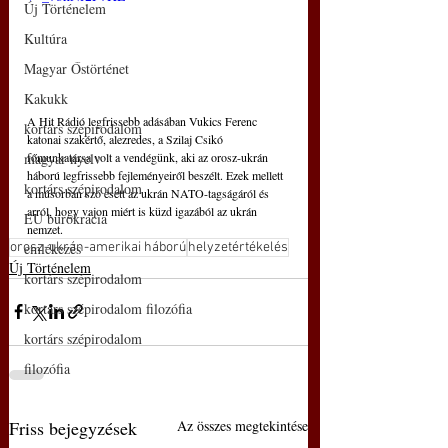
Új Történelem
Kultúra
Magyar Őstörténet
Kakukk
A Hit Rádió legfrissebb adásában Vukics Ferenc 
kortárs szépirodalom
katonai szakértő, alezredes, a Szilaj Csikó 
főmunkatársa volt a vendégünk, aki az orosz-ukrán 
magyar nyelv
háború legfrissebb fejleményeiről beszélt. Ezek mellett 
kortárs szépirodalom
a műsorban szó esett az ukrán NATO-tagságáról és 
arról, hogy vajon miért is küzd igazából az ukrán 
EU bürokrácia
nemzet.
orosz-ukrán-amerikai háború
helyzetértékelés
emlékezés
Új Történelem
kortárs szépirodalom
kortárs szépirodalom filozófia
kortárs szépirodalom
filozófia
Friss bejegyzések
Az összes megtekintése