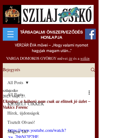
TÁRSADALMI ÖNSZERVEZŐDÉS
HONLAPJA
VERZÁR ÉVA művei – „Hogy valami nyomot
hagyjak magam után..."
VARGA DOMOKOS GYÖRGY művei
itt
és a
wikin
Bejegyzés
All Posts
szilajcsiko
All Posts
2023. szept. 27.
Ukrajna: a háború nem csak az elitnek jó üzlet –
KIEMELT CIKKEK
Vukics Ferenc
Hírek, újdonságok
Tisztelt Olvasó!
https://www.youtube.com/watch?
Magyar Idő
v=_7bhNf2P7HE