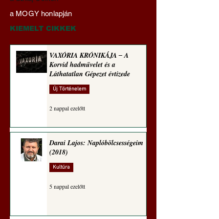
Transzhumanizmus és
‒ A Korvid hadműv
a MOGY honlapján
technomorál ‒ 21/28.
és a Láthatatlan Gé
Rugalmas technomorál:
évtizede
KIEMELT CIKKEK
alázatosság
VAXÓRIA KRÓNIKÁJA ‒ A
Korvid hadművelet és a
Láthatatlan Gépezet évtizede
Új Történelem
2 nappal ezelőtt
Darai Lajos: Naplóbölcsességeim
(2018)
Kultúra
5 nappal ezelőtt