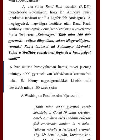
mint a delta-változat.
	A vita során 
Rand Paul
 szenátor (R-KY) 
megkérdezte Sotomayort, hogy Dr. Anthony Fauci 
„szokott-e tanácsot adni” a Legfelsőbb Bíróságnak. A 
megjegyzések napvilágra kerülése után Rand Paul, 
Anthony Fauci egyik kiemelkedő kritikusa a következőt 
írta a Twitteren: 
„Sotomayor: 'Több mint 100 000 
gyermek… súlyos állapotban, sokan lélegeztetőgépen 
vannak.' Fauci tanácsot ad Sotomayor bírónak? 
Vajon a YouTube cenzúrázni fogja őt a hazugságai 
miatt?” 
A bíró állítása bizonyíthatóan hamis, mivel jelenleg 
mintegy 4000 gyermek van kórházban a koronavírus 
miatt. Ez bizony nagyságrendekkel kisebb, mint 
kevesebb mint a 100 ezres szám.
 	A Washington Post beszámolója szerint:
„Több mint 4000 gyermek került 
kórházba a Covid-19 miatt szerdán, 
amely a nyáron elért korábbi csúcsok 
fölé emelkedik, amikor is a delta-
változat növelte a fertőzések számát. 
Alig két héttel ezelőtt, karácsonykor, 