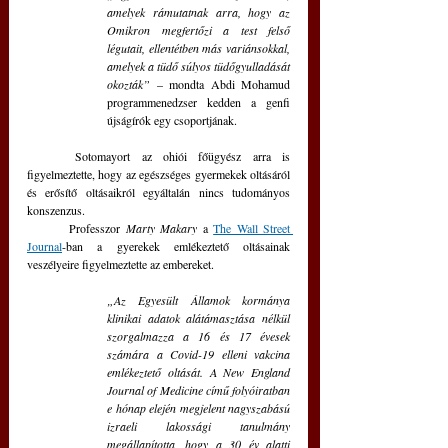
amelyek rámutatnak arra, hogy az 
Omikron megfertőzi a test felső 
légutait, ellentétben más variánsokkal, 
amelyek a tüdő súlyos tüdőgyulladását 
okozták”
 – mondta Abdi Mohamud 
programmenedzser kedden a genfi 
újságírók egy csoportjának.
	Sotomayort az ohiói főügyész arra is 
figyelmeztette, hogy az egészséges gyermekek oltásáról 
és erősítő oltásaikról egyáltalán nincs tudományos 
konszenzus.
	Professzor 
Marty Makary
 a 
The Wall Street 
Journal
-ban a gyerekek emlékeztető oltásainak 
veszélyeire figyelmeztette az embereket.
„Az Egyesült Államok kormánya 
klinikai adatok alátámasztása nélkül 
szorgalmazza a 16 és 17 évesek 
számára a Covid-19 elleni vakcina 
emlékeztető oltását. A New England 
Journal of Medicine című folyóiratban 
e hónap elején megjelent nagyszabású 
izraeli lakossági tanulmány 
megállapította, hogy a 30 év alatti 