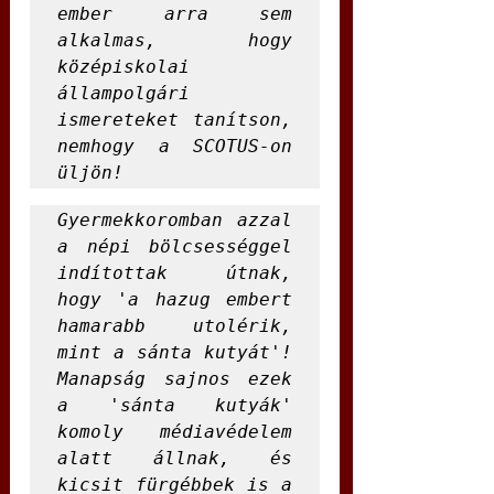
ember arra sem 
alkalmas, hogy 
középiskolai 
állampolgári 
ismereteket tanítson, 
nemhogy a SCOTUS-on 
üljön!
Gyermekkoromban azzal 
a népi bölcsességgel 
indítottak útnak, 
hogy 'a hazug embert 
hamarabb utolérik, 
mint a sánta kutyát'! 
Manapság sajnos ezek 
a 'sánta kutyák' 
komoly médiavédelem 
alatt állnak, és 
kicsit fürgébbek is a 