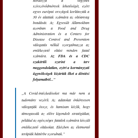
hordozza a végzetes 
szívszövődmények lehetőségét, ezért 
egyes európai országok korlátozták a 
30 év alattiak számára az oltóanyag 
beadását. Az Egyesült Államokban 
azonban a Food and Drug 
Administration és a Centers for 
Disease Control and Prevention 
válogatás nélkül szorgalmazza az 
emlékeztető oltást minden fiatal 
számára. 
Az FDA és a CDC 
szakértői szerint a terv 
meggondolatlan, ezért a kormányzati 
ügynökségek kizárták őket a döntési 
folyamatból..."
„A Covid-intézkedéseket ma már nem a 
tudomány vezérli. Az adatokat önkényesen 
válogatják össze, és hamisan közlik, hogy 
támogassák az előre kigondolt stratégiákat, 
például az egészséges fiatalok számára készült 
emlékeztető oltásokat. Eközben az életmentő 
terápiák háttérbe szorulnak.”