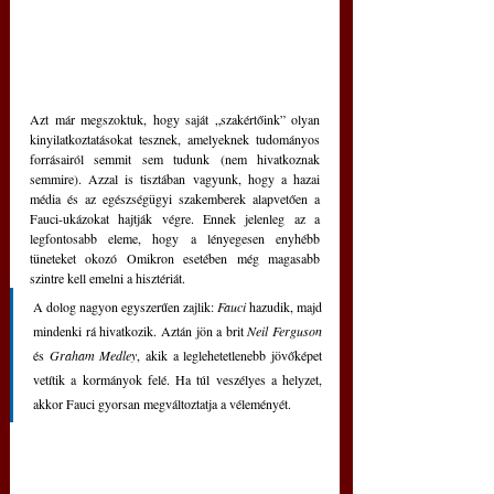
Azt már megszoktuk, hogy saját „szakértőink” olyan 
kinyilatkoztatásokat tesznek, amelyeknek tudományos 
forrásairól semmit sem tudunk (nem hivatkoznak 
semmire). Azzal is tisztában vagyunk, hogy a hazai 
média és az egészségügyi szakemberek alapvetően a 
Fauci-ukázokat hajtják végre. Ennek jelenleg az a 
legfontosabb eleme, hogy a lényegesen enyhébb 
tüneteket okozó Omikron esetében még magasabb 
szintre kell emelni a hisztériát. 
A dolog nagyon egyszerűen zajlik: 
Fauci 
hazudik, majd 
mindenki rá hivatkozik. Aztán jön a brit 
Neil Ferguson
és 
Graham Medley
, akik a leglehetetlenebb jövőképet 
vetítik a kormányok felé. Ha túl veszélyes a helyzet, 
akkor Fauci gyorsan megváltoztatja a véleményét.