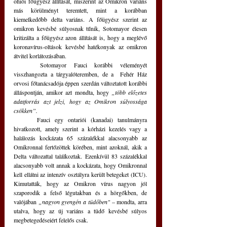
ohiói főügyész állítását, miszerint az Omikron variáns 
más körülményt teremtett, mint a korábban 
kiemelkedőbb delta variáns. A főügyész szerint az 
omikron kevésbé súlyosnak tűnik, Sotomayor élesen 
kritizálta a főügyész azon állítását is, hogy a meglévő 
koronavírus-oltások kevésbé hatékonyak az omikron 
átvitel korlátozásában.
	Sotomayor Fauci korábbi véleményét 
visszhangozta a tárgyalóteremben, de a  Fehér Ház 
orvosi főtanácsadója éppen szerdán változtatott korábbi 
álláspontján, amikor azt mondta, hogy 
„több előzetes 
adatforrás azt jelzi, hogy az Omikron súlyossága 
csökken”.
	Fauci egy ontariói (kanadai) tanulmányra 
hivatkozott, amely szerint a kórházi kezelés vagy a 
halálozás kockázata 65 százalékkal alacsonyabb az 
Omikronnal fertőzöttek körében, mint azoknál, akik a 
Delta változattal találkoztak. Ezenkívül 83 százalékkal 
alacsonyabb volt annak a kockázata, hogy Omikronnal 
kell ellátni az intenzív osztályra került betegeket (ICU). 
Kimutatták, hogy az Omikron vírus nagyon jól 
szaporodik a felső légutakban és a hörgőkben, de 
valójában 
„nagyon gyengén a tüdőben" 
– mondta, arra 
utalva, hogy az új variáns a tüdő kevésbé súlyos 
megbetegedéseiért felelős csak.