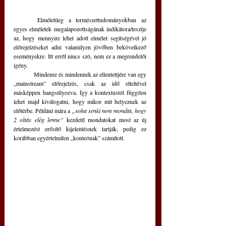
	Elméletileg a természettudományokban az 
egyes elméletek megalapozottságának indikátora/tesztje 
az, hogy mennyire lehet adott elmélet segítségével jó 
előrejelzéseket adni valamilyen jövőben bekövetkező 
eseményekre. Itt erről nincs szó, nem ez a megrendelői 
igény.
	Mindenre és mindennek az ellentettjére van egy 
„mainstream” előrejelzés, csak az idő elteltével 
másképpen hangsúlyozva. Így a kontextustól függően 
lehet majd kiválogatni, hogy mikor mit helyeznek az 
előtérbe. Például mára a 
„soha senki nem mondta, hogy 
2 oltás elég lenne”
 kezdetű mondatokat most az új  
értelmezést erősítő kijelentésnek tartják, pedig ez 
korábban egyértelműen „konteónak” számított. 