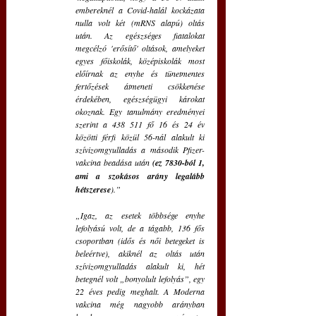
embereknél a Covid-halál kockázata 
nulla volt két (mRNS alapú) oltás 
után. Az egészséges fiatalokat 
megcélzó 'erősítő' oltások, amelyeket 
egyes főiskolák, középiskolák most 
előírnak az enyhe és tünetmentes 
fertőzések átmeneti csökkenése 
érdekében, egészségügyi károkat 
okoznak. Egy tanulmány eredményei 
szerint a 438 511 fő 16 és 24 év 
közötti férfi közül 56-nál alakult ki 
szívizomgyulladás a második Pfizer-
vakcina beadása után 
(ez 7830-ból 1, 
ami a szokásos arány legalább 
hétszerese
).” 
„Igaz, az esetek többsége enyhe 
lefolyású volt, de a tágabb, 136 fős 
csoportban (idős és női betegeket is 
beleértve), akiknél az oltás után 
szívizomgyulladás alakult ki, hét 
betegnél volt „bonyolult lefolyás”, egy 
22 éves pedig meghalt. A Moderna 
vakcina még nagyobb arányban 