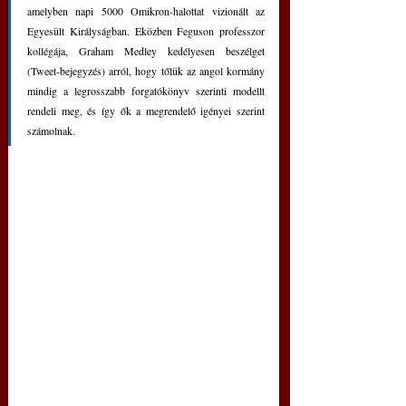
amelyben napi 5000 Omikron-halottat vizionált az 
Egyesült Királyságban. Eközben Feguson professzor 
kollégája, Graham Medley kedélyesen beszélget 
(Tweet-bejegyzés) arról, hogy tőlük az angol kormány 
mindig a legrosszabb forgatókönyv szerinti modellt 
rendeli meg, és így ők a megrendelő igényei szerint 
számolnak. 