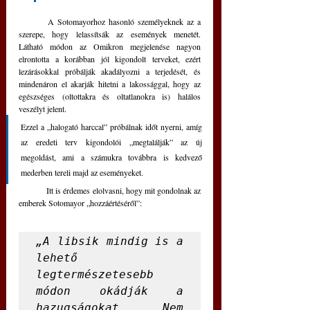
	A Sotomayorhoz hasonló személyeknek az a 
szerepe, hogy lelassítsák az események menetét. 
Látható módon az Omikron megjelenése nagyon 
elrontotta a korábban jól kigondolt terveket, ezért 
lezárásokkal próbálják akadályozni a terjedését, és 
mindenáron el akarják hitetni a lakossággal, hogy az 
egészséges (oltottakra és oltatlanokra is) halálos 
veszélyt jelent. 
Ezzel a „halogató harccal” próbálnak időt nyerni, amíg 
az eredeti terv kigondolói „megtalálják” az új 
megoldást, ami a számukra továbbra is kedvező 
mederben tereli majd az eseményeket.
	Itt is érdemes elolvasni, hogy mit gondolnak az 
emberek Sotomayor „hozzáértéséről”:  
„A libsik mindig is a 
lehető 
legtermészetesebb 
módon okádják a 
hazugságokat. Nem 