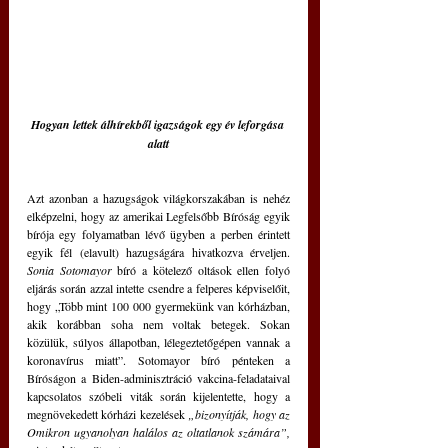
Hogyan lettek álhírekből igazságok egy év leforgása 
alatt
Azt azonban a hazugságok világkorszakában is nehéz 
elképzelni, hogy az amerikai Legfelsőbb Bíróság egyik 
bírója egy folyamatban lévő ügyben a perben érintett 
egyik fél (elavult) hazugságára hivatkozva érveljen. 
Sonia Sotomayor
 bíró a kötelező oltások ellen folyó 
eljárás során azzal intette csendre a felperes képviselőit, 
hogy „Több mint 100 000 gyermekünk van kórházban, 
akik korábban soha nem voltak betegek. Sokan 
közülük, súlyos állapotban, lélegeztetőgépen vannak a 
koronavírus miatt”. Sotomayor bíró pénteken a 
Bíróságon a Biden-adminisztráció vakcina-feladataival 
kapcsolatos szóbeli viták során kijelentette, hogy a 
megnövekedett kórházi kezelések 
„bizonyítják, hogy az 
Omikron ugyanolyan halálos az oltatlanok számára”,