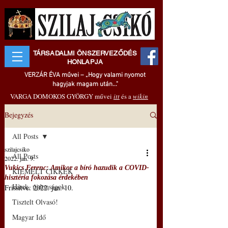
TÁRSADALMI ÖNSZERVEZŐDÉS
HONLAPJA
VERZÁR ÉVA művei – „Hogy valami nyomot
hagyjak magam után..."
VARGA DOMOKOS GYÖRGY művei
itt
és a
wikin
Bejegyzés
All Posts
szilajcsiko
All Posts
2022. jan. 9.
Vukics Ferenc: Amikor a bíró hazudik a COVID-
KIEMELT CIKKEK
hisztéria fokozása érdekében
Hírek, újdonságok
Frissítve:
2022. jan. 10.
Tisztelt Olvasó!
Magyar Idő