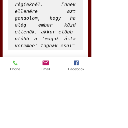
régieknél. Ennek 
ellenére azt 
gondolom, hogy ha 
elég ember küzd 
ellenük, akkor előbb-
utóbb a 'maguk ásta 
verembe' fognak esni”
.
Phone
Email
Facebook
Források
:
https://www.breitbart.com/politics/2022/01/08/ran
d-paul-is-fauci-advising-justice-sotomayor/
https://www.breitbart.com/health/2022/01/07/fact-
check-sotomayor-claims-100000-children-in-
serious-condition-on-ventilators/
https://www.foxnews.com/media/sonia-
sotomayor-roasted-false-information-about-child-
covid-hospitalizations