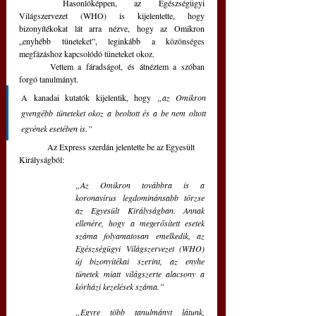
	Hasonlóképpen, az Egészségügyi 
Világszervezet (WHO) is kijelentette, hogy 
bizonyítékokat lát arra nézve, hogy az Omikron 
„enyhébb tüneteket”, leginkább a közönséges 
megfázáshoz kapcsolódó tüneteket okoz.
	Vettem a fáradságot, és átnéztem a szóban 
forgó tanulmányt. 
A kanadai kutatók kijelentik, hogy 
„az Omikron 
gyengébb tüneteket okoz a beoltott és a be nem oltott 
egyének esetében is.”
	Az Express szerdán jelentette be az Egyesült 
Királyságból:
„Az Omikron továbbra is a 
koronavírus legdominánsabb törzse 
az Egyesült Királyságban. Annak 
ellenére, hogy a megerősített esetek 
száma folyamatosan emelkedik, az 
Egészségügyi Világszervezet (WHO) 
új bizonyítékai szerint, az enyhe 
tünetek miatt világszerte alacsony a 
kórházi kezelések száma.”
„Egyre több tanulmányt látunk, 