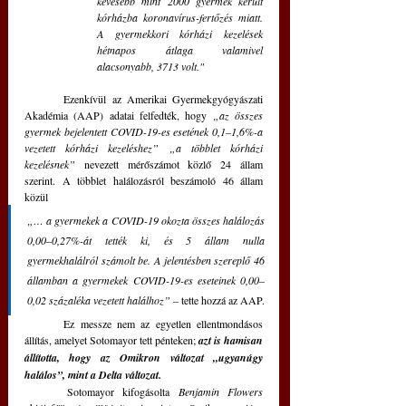
kevesebb mint 2000 gyermek került 
kórházba koronavírus-fertőzés miatt. 
A gyermekkori kórházi kezelések 
hétnapos átlaga valamivel 
alacsonyabb, 3713 volt."
	Ezenkívül az Amerikai Gyermekgyógyászati 
Akadémia (AAP) adatai felfedték, hogy 
„az összes 
gyermek bejelentett COVID-19-es esetének 0,1–1,6%-a 
vezetett kórházi kezeléshez” „a többlet kórházi 
kezelésnek” 
nevezett mérőszámot közlő 24 állam 
szerint. A többlet halálozásról beszámoló 46 állam 
közül 
„… a gyermekek a COVID-19 okozta összes halálozás 
0,00–0,27%-át tették ki, és 5 állam nulla 
gyermekhalálról számolt be. A jelentésben szereplő 46 
államban a gyermekek COVID-19-es eseteinek 0,00–
0,02 százaléka vezetett halálhoz” 
– tette hozzá az AAP.
	Ez messze nem az egyetlen ellentmondásos 
állítás, amelyet Sotomayor tett pénteken;
 azt is hamisan 
állította, hogy az Omikron változat „ugyanúgy 
halálos”, mint a Delta változat.
	Sotomayor kifogásolta 
Benjamin Flowers 