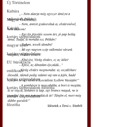
Új Történelem
Kultúra
„– Nem akarja még egyszer átnézni a 
vallomását, Pelikán?
Magyar Őstörténet
– Nem, annyit gyakoroltuk az elvtársnővel, 
Kakukk
nem akarom! 
– Egy kis frissítés sosem árt, jó pap holtig 
kortárs szépirodalom
tanul. Tudja, ki mondta ezt, Pelikán? 
– Tudom, tessék ideadni! 
magyar nyelv
– Mi egy nagyon szép vallomást várunk 
kortárs szépirodalom
magától, Pelikán elvtárs! 
– Elnézést, Virág elvtárs, ez az ítélet! 
EU bürokrácia
– Ejnye, az álmatlan éjszakák..." 
„Virág elvtárs megmondta: az osztályharc 
emlékezés
élesedik. Akinek pedig valami vaj van a fején, hadd 
kortárs szépirodalom
szarjon be egy kicsit a Szocialista Szellem Vasútján!” 
„A gombócot is megzabálta, a bort is megitta, 
kortárs szépirodalom filozófia
ki se végzik, dohányt is kap, egy brancs maguk, ne is 
tagadja! Na, mit romantikázik itt? Tűnjön el, mert még 
kortárs szépirodalom
dühbe gurulok!”
filozófia
Idézetek a 
Tanú 
c. filmből