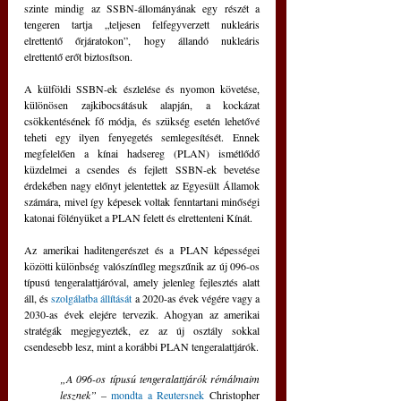
szinte mindig az SSBN-állományának egy részét a 
tengeren tartja „teljesen felfegyverzett nukleáris 
elrettentő őrjáratokon”, hogy állandó nukleáris 
elrettentő erőt biztosítson.
A külföldi SSBN-ek észlelése és nyomon követése, 
különösen zajkibocsátásuk alapján, a kockázat 
csökkentésének fő módja, és szükség esetén lehetővé 
teheti egy ilyen fenyegetés semlegesítését. Ennek 
megfelelően a kínai hadsereg (PLAN) ismétlődő 
küzdelmei a csendes és fejlett SSBN-ek bevetése 
érdekében nagy előnyt jelentettek az Egyesült Államok 
számára, mivel így képesek voltak fenntartani minőségi 
katonai fölényüket a PLAN felett és elrettenteni Kínát.
Az amerikai haditengerészet és a PLAN képességei 
közötti különbség valószínűleg megszűnik az új 096-os 
típusú tengeralattjáróval, amely jelenleg fejlesztés alatt 
áll, és 
szolgálatba állítását
 a 2020-as évek végére vagy a 
2030-as évek elejére tervezik. Ahogyan az amerikai 
stratégák megjegyezték, ez az új osztály sokkal 
csendesebb lesz, mint a korábbi PLAN tengeralattjárók. 
„A 096-os típusú tengeralattjárók rémálmaim 
lesznek” – 
mondta a Reutersnek
 Christopher 