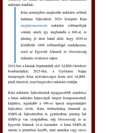
nukleáris triáddal).
Kína nemrégiben megkezdte nukleáris erőinek 
hatalmas fejlesztését. 2024 közepére Kína 
megháromszorozta 
nukleáris robbanófejek 
számát, amely így meghaladta a 600-at, és 
jelenleg jó úton halad afelé, hogy 2030-ra 
körülbelül 1000 robbanófejjel rendelkezzen, 
ezzel az Egyesült Államok és Oroszország 
nukleáris riválisává váljon.
2019-ben a kínaiak bejelentették első ALBM-t hordozó 
bombázójukat; 2025-ben, a Győzelem Napja 
ünnepségén Kína nyilvánosságra hozta első ALBM-
jének létezését, ezzel kiegészítve nukleáris triádját.
Kína nukleáris fejlesztésének legaggasztóbb aspektusa 
a kínai nukleáris képességek tengeri komponensének 
kiépítése, leginkább a 096-os típusú tengeralattjáró 
fejlesztése révén. Kína történelmileg lemaradt az 
SSBN-ek fejlesztésében és gyártásában; jelenleg hat 
SSBN-je van szolgálatban, míg Oroszország és az 
Egyesült Államok 14-et üzemeltet. A kínai SSBN-ek 
mérete is jelentősen kisebb, mint amerikai vagy orosz 