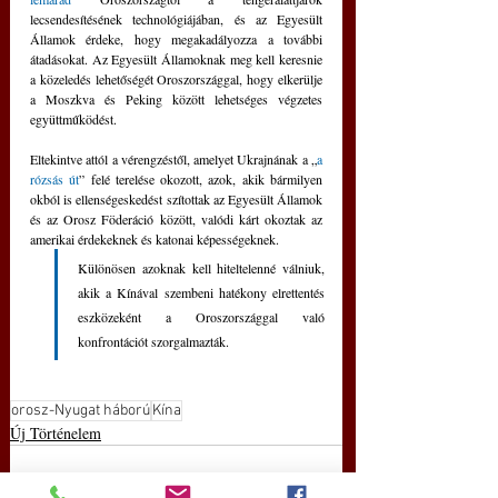
lecsendesítésének technológiájában, és az Egyesült 
Államok érdeke, hogy megakadályozza a további 
átadásokat. Az Egyesült Államoknak meg kell keresnie 
a közeledés lehetőségét Oroszországgal, hogy elkerülje 
a Moszkva és Peking között lehetséges végzetes 
együttműködést.
Eltekintve attól a vérengzéstől, amelyet Ukrajnának a „
a 
rózsás út
” felé terelése okozott, azok, akik bármilyen 
okból is ellenségeskedést szítottak az Egyesült Államok 
és az Orosz Föderáció között, valódi kárt okoztak az 
amerikai érdekeknek és katonai képességeknek. 
Különösen azoknak kell hiteltelenné válniuk, 
akik a Kínával szembeni hatékony elrettentés 
eszközeként a Oroszországgal való 
konfrontációt szorgalmazták.
orosz-Nyugat háború
Kína
Új Történelem