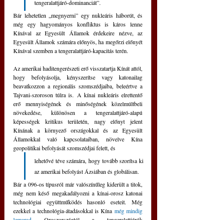
tengeralattjáró-dominanciát”.
Bár lehetetlen „megnyerni” egy nukleáris háborút, és 
még egy hagyományos konfliktus is káros lenne 
Kínával az Egyesült Államok érdekeire nézve, az 
Egyesült Államok számára előnyös, ha megőrzi előnyét 
Kínával szemben a tengeralattjáró-kapacitás terén.
Az amerikai haditengerészeti erő visszatartja Kínát attól, 
hogy befolyásolja, kényszerítse vagy katonailag 
beavatkozzon a regionális szomszédjaiba, beleértve a 
Tajvani-szoroson túlra is. A kínai nukleáris elrettentő 
erő mennyiségének és minőségének közelmúltbeli 
növekedése, különösen a tengeralattjáró-alapú 
képességek kritikus területén, nagy előnyt jelent 
Kínának a környező országokkal és az Egyesült 
Államokkal való kapcsolataiban, növelve Kína 
geopolitikai befolyását szomszédjai felett, és 
lehetővé téve számára, hogy tovább szorítsa ki 
az amerikai befolyást Ázsiában és globálisan.
Bár a 096-os típusról már valószínűleg kiderült a titok, 
még nem késő megakadályozni a kínai-orosz katonai 
technológiai együttműködés hasonló eseteit. Még 
ezekkel a technológia-átadásokkal is Kína 
még mindig 
lemarad
 Oroszországtól a tengeralattjárók 