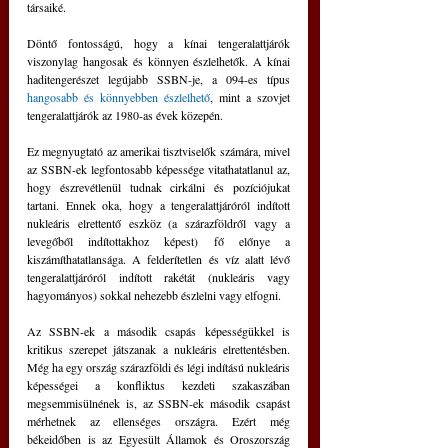
társaiké.
Döntő fontosságú, hogy a kínai tengeralattjárók 
viszonylag hangosak és könnyen észlelhetők. A kínai 
haditengerészet legújabb SSBN-je, a 094-es típus 
hangosabb és könnyebben észlelhető
, mint a szovjet 
tengeralattjárók az 1980-as évek közepén.
Ez megnyugtató az amerikai tisztviselők számára, mivel 
az SSBN-ek legfontosabb képessége vitathatatlanul az, 
hogy észrevétlenül tudnak cirkálni és pozíciójukat 
tartani. Ennek oka, hogy a tengeralattjáróról indított 
nukleáris elrettentő eszköz (a szárazföldről vagy a 
levegőből indítottakhoz képest) fő előnye a 
kiszámíthatatlansága. A felderítetlen és víz alatt lévő 
tengeralattjáróról indított rakétát (nukleáris vagy 
hagyományos) sokkal nehezebb észlelni vagy elfogni.
Az SSBN-ek a második csapás képességükkel is 
kritikus szerepet játszanak a nukleáris elrettentésben. 
Még ha egy ország szárazföldi és légi indítású nukleáris 
képességei a konfliktus kezdeti szakaszában 
megsemmisülnének is, az SSBN-ek második csapást 
mérhetnek az ellenséges országra. Ezért még 
békeidőben is az Egyesült Államok és Oroszország 