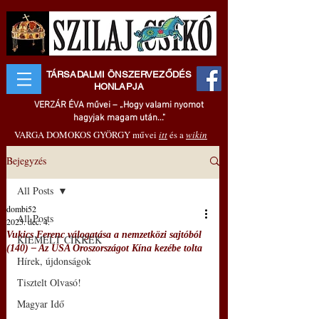
TÁRSADALMI ÖNSZERVEZŐDÉS
HONLAPJA
VERZÁR ÉVA művei – „Hogy valami nyomot
hagyjak magam után..."
VARGA DOMOKOS GYÖRGY művei
itt
és a
wikin
Bejegyzés
All Posts
dombi52
All Posts
2025. dec. 4.
Vukics Ferenc válogatása a nemzetközi sajtóból
KIEMELT CIKKEK
(140) ‒ Az USA Oroszországot Kína kezébe tolta
Hírek, újdonságok
Tisztelt Olvasó!
Magyar Idő