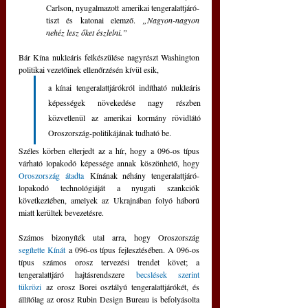
Carlson, nyugalmazott amerikai tengeralattjáró-
tiszt és katonai elemző. 
„Nagyon-nagyon 
nehéz lesz őket észlelni.”
Bár Kína nukleáris felkészülése nagyrészt Washington 
politikai vezetőinek ellenőrzésén kívül esik, 
a kínai tengeralattjárókról indítható nukleáris 
képességek növekedése nagy részben 
közvetlenül az amerikai kormány rövidlátó 
Oroszország-politikájának tudható be.
Széles körben elterjedt az a hír, hogy a 096-os típus 
várható lopakodó képessége annak köszönhető, hogy 
Oroszország átadta
 Kínának néhány tengeralattjáró-
lopakodó technológiáját a nyugati szankciók 
következtében, amelyek az Ukrajnában folyó háború 
miatt kerültek bevezetésre.
Számos bizonyíték utal arra, hogy Oroszország 
segítette Kínát
 a 096-os típus fejlesztésében. A 096-os 
típus számos orosz tervezési trendet követ; a 
tengeralattjáró hajtásrendszere 
becslések szerint 
tükrözi
 az orosz Borei osztályú tengeralattjárókét, és 
állítólag az orosz Rubin Design Bureau is befolyásolta 