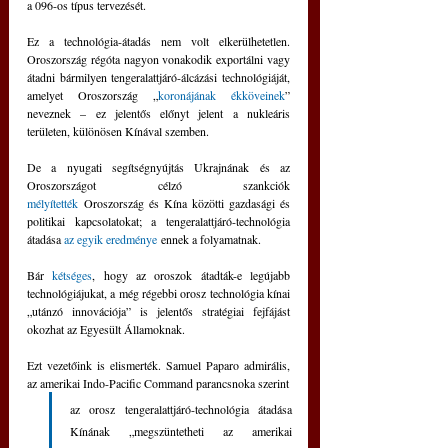
a 096-os típus tervezését.
Ez a technológia-átadás nem volt elkerülhetetlen. 
Oroszország régóta nagyon vonakodik exportálni vagy 
átadni bármilyen tengeralattjáró-álcázási technológiáját, 
amelyet Oroszország „
koronájának ékköveinek
” 
neveznek – ez jelentős előnyt jelent a nukleáris 
területen, különösen Kínával szemben. 
De a nyugati segítségnyújtás Ukrajnának és az 
Oroszországot célzó szankciók 
mélyítették
 Oroszország és Kína közötti gazdasági és 
politikai kapcsolatokat; a tengeralattjáró-technológia 
átadása 
az egyik eredménye
 ennek a folyamatnak.
Bár 
kétséges
, hogy az oroszok átadták-e legújabb 
technológiájukat, a még régebbi orosz technológia kínai 
„utánzó innovációja” is jelentős stratégiai fejfájást 
okozhat az Egyesült Államoknak. 
Ezt vezetőink is elismerték. Samuel Paparo admirális, 
az amerikai Indo-Pacific Command parancsnoka szerint
az orosz tengeralattjáró-technológia átadása 
Kínának „megszüntetheti az amerikai 