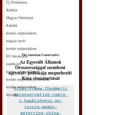
Új Történelem
Kultúra
Magyar Őstörténet
Kakukk
kortárs szépirodalom
magyar nyelv
kortárs szépirodalom
The American Conservative:
EU bürokrácia
Az Egyesült Államok 
emlékezés
Oroszországgal szembeni 
kortárs szépirodalom
agresszív politikája megnehezíti 
Kína visszatartását
kortárs szépirodalom filozófia
kortárs szépirodalom
https://www.theameric
anconservative.com/u-
filozófia
s-hawkishness-on-
russia-makes-
deterring-china-