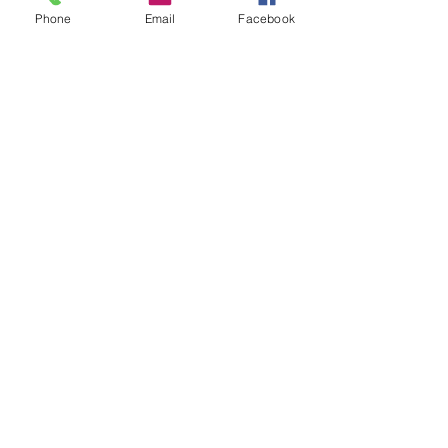
Phone
Email
Facebook
Friss bejegyzések
Az összes megtekintése