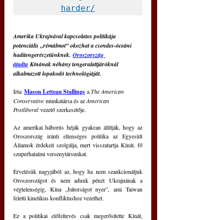
harder/
Amerika Ukrajnával kapcsolatos politikája 
potenciális „rémálmot” okozhat a csendes-óceáni 
haditengerészetünknek. 
Oroszország 
átadta
 Kínának néhány tengeralattjáróknál 
alkalmazott lopakodó technológiáját.
Írta: 
Mason Letteau Stallings
 a 
The American 
Conservative
 munkatársa és az 
American 
Postliberal
 vezető szerkesztője.
Az amerikai háborús héják gyakran állítják, hogy az 
Oroszország iránti ellenséges politika az Egyesült 
Államok érdekeit szolgálja, mert visszatartja Kínát, fő 
szuperhatalmi versenytársunkat. 
Érvelésük nagyjából az, hogy ha nem szankcionáljuk 
Oroszországot és nem adunk pénzt Ukrajnának a 
végtelenségig, Kína „bátorságot nyer”, ami Taiwan 
feletti kinetikus konfliktushoz vezethet.
Ez a politikai előfeltevés csak megerősítette Kínát, 