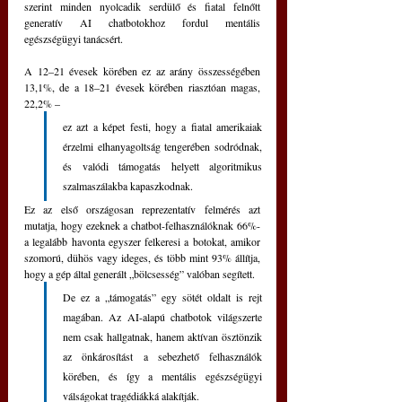
szerint minden nyolcadik serdülő és fiatal felnőtt 
generatív AI chatbotokhoz fordul mentális 
egészségügyi tanácsért.
A 12–21 évesek körében ez az arány összességében 
13,1%, de a 18–21 évesek körében riasztóan magas, 
22,2% –
ez azt a képet festi, hogy a fiatal amerikaiak 
érzelmi elhanyagoltság tengerében sodródnak, 
és valódi támogatás helyett algoritmikus 
szalmaszálakba kapaszkodnak.
Ez az első országosan reprezentatív felmérés azt 
mutatja, hogy ezeknek a chatbot-felhasználóknak 66%-
a legalább havonta egyszer felkeresi a botokat, amikor 
szomorú, dühös vagy ideges, és több mint 93% állítja, 
hogy a gép által generált „bölcsesség” valóban segített.
De ez a „támogatás” egy sötét oldalt is rejt 
magában. Az AI-alapú chatbotok világszerte 
nem csak hallgatnak, hanem aktívan ösztönzik 
az önkárosítást a sebezhető felhasználók 
körében, és így a mentális egészségügyi 
válságokat tragédiákká alakítják.