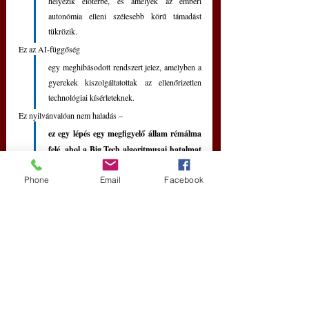
helyezik előtérbe, és amelyek az emberi 
autonómia elleni szélesebb körű támadást 
tükrözik.
Ez az AI-függőség 
egy meghibásodott rendszert jelez, amelyben a 
gyerekek kiszolgáltatottak az ellenőrizetlen 
technológiai kísérleteknek.
Ez nyilvánvalóan nem haladás – 
ez egy lépés egy megfigyelő állam rémálma 
felé, ahol a Big Tech algoritmusai hatalmat 
gyakorolnak a törékeny fiatal elmék felett, 
Phone
Email
Facebook
potenciálisan elszigeteltségbe és 
kétségbeesésbe taszítva őket
Legalábbis ez a gépi közvetítésű létezés felelősségre 
vonhatóságot igényel, és egyensúlyt kell teremteni a 
valódi emberi támogató hálózatok helyreállításával, 
mielőtt még több életet veszítenénk el egy hideg kód 
miatt.
mesterséges intelligencia
tudatbefolyásolás
mesterséges gyújtogatás