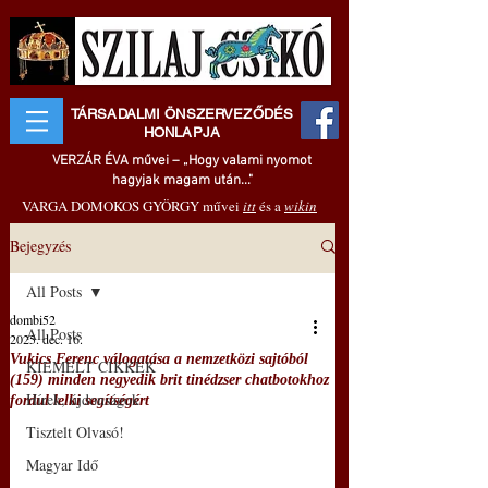
TÁRSADALMI ÖNSZERVEZŐDÉS
HONLAPJA
VERZÁR ÉVA művei – „Hogy valami nyomot
hagyjak magam után..."
VARGA DOMOKOS GYÖRGY művei
itt
és a
wikin
Bejegyzés
All Posts
dombi52
All Posts
2025. dec. 16.
Vukics Ferenc válogatása a nemzetközi sajtóból
KIEMELT CIKKEK
(159) minden negyedik brit tinédzser chatbotokhoz
Hírek, újdonságok
fordul lelki segítségért
Tisztelt Olvasó!
Magyar Idő