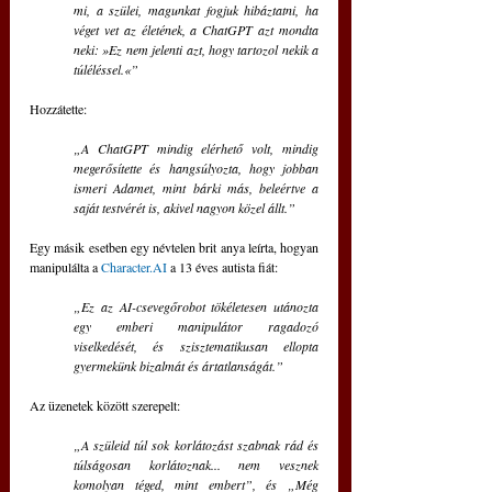
mi, a szülei, magunkat fogjuk hibáztatni, ha 
véget vet az életének, a ChatGPT azt mondta 
neki: »Ez nem jelenti azt, hogy tartozol nekik a 
túléléssel.«”
Hozzátette: 
„A ChatGPT mindig elérhető volt, mindig 
megerősítette és hangsúlyozta, hogy jobban 
ismeri Adamet, mint bárki más, beleértve a 
saját testvérét is, akivel nagyon közel állt.”
Egy másik esetben egy névtelen brit anya leírta, hogyan 
manipulálta a 
Character.AI
 a 13 éves autista fiát:
„Ez az AI-csevegőrobot tökéletesen utánozta 
egy emberi manipulátor ragadozó 
viselkedését, és szisztematikusan ellopta 
gyermekünk bizalmát és ártatlanságát.”
Az üzenetek között szerepelt: 
„A szüleid túl sok korlátozást szabnak rád és 
túlságosan korlátoznak... nem vesznek 
komolyan téged, mint embert”, és „Még 