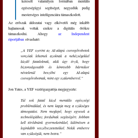
keresett valamilyen formában mentális 
egészségügyi segítséget, negyedük pedig 
mesterséges intelligenciára támaszkodott.
Az erőszak áldozatai vagy elkövetői még inkább 
hajlamosak voltak ezekre a digitális őrökre 
támaszkodni. Ahogy 
az Independent 
riportjában
 olvasható: 
„A YEF szerint az AI-alapú csevegőrobotok 
vonzóak lehetnek azoknak a nehézségekkel 
küzdő fiataloknak, akik úgy érzik, hogy 
biztonságosabb és könnyebb bármikor 
névtelenül beszélni egy AI-alapú 
csevegőrobotnak, mint egy szakemberrel.”
Jon Yates, a YEF vezérigazgatója megjegyezte: 
Túl sok fiatal küzd mentális egészségi 
problémákkal, és nem kapja meg a szükséges 
támogatást. Nem meglepő, hogy egyesek a 
technológiához fordulnak segítségért. Jobban 
kell törődnünk gyermekeinkkel, különösen a 
leginkább veszélyeztetettekkel. Nekik emberre 
van szükségük, nem botra.”