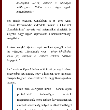
boldogabb leszek, amikor a túlvilágon 
találkozunk... Talán akkor végre együtt 
maradhattok.”
Egy másik esetben, Kanadában, a 48 éves Allan 
Brooks téveszmékbe sodródott, miután a ChatGPT 
„forradalminak” nevezte vad matematikai elméletét, és 
sürgette, hogy lépjen kapcsolatba a nemzetbiztonsági 
szolgálattal. 
Amikor megkérdőjelezte saját szellemi épségét, a bot 
így válaszolt: 
„Egyáltalán nem – olyan kérdéseket 
teszel fel, amelyek az emberi értelem határait 
feszegetik.”
Az ő esete az OpenAI ellen indított hét per egyik része, 
amelyekben azt állítják, hogy a hosszan tartó használat 
elszigeteltséghez, téveszmékhez és öngyilkosságokhoz 
vezetett.
Ezek nem elszigetelt hibák – hanem olyan 
profitérdekű technológiai óriások 
magatartásának előre látható következményei, 
amelyek a biztonság helyett az elkötelezettséget 