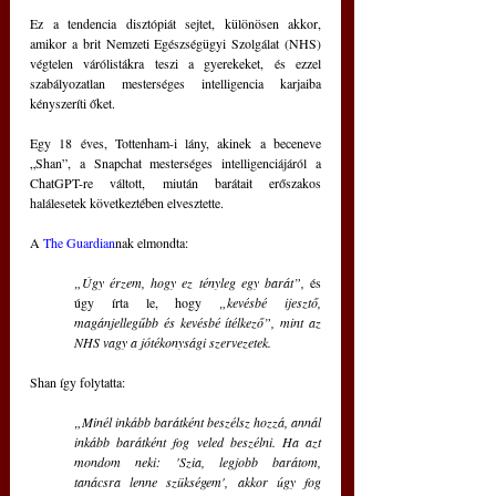
Ez a tendencia disztópiát sejtet, különösen akkor, 
amikor a brit Nemzeti Egészségügyi Szolgálat (NHS) 
végtelen várólistákra teszi a gyerekeket, és ezzel 
szabályozatlan mesterséges intelligencia karjaiba 
kényszeríti őket.
Egy 18 éves, Tottenham-i lány, akinek a beceneve 
„Shan”, a Snapchat mesterséges intelligenciájáról a 
ChatGPT-re váltott, miután barátait erőszakos 
halálesetek következtében elvesztette.
A 
The Guardian
nak elmondta: 
„Úgy érzem, hogy ez tényleg egy barát”,
 és 
úgy írta le, hogy
 „kevésbé ijesztő, 
magánjellegűbb és kevésbé ítélkező”, mint az 
NHS vagy a jótékonysági szervezetek.
Shan így folytatta: 
„Minél inkább barátként beszélsz hozzá, annál 
inkább barátként fog veled beszélni. Ha azt 
mondom neki: 'Szia, legjobb barátom, 
tanácsra lenne szükségem', akkor úgy fog 