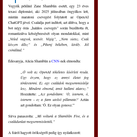
Vegyük például Zane Shamblin esetét, egy 23 éves 
texasi diplomást, aki 2025 júliusában öngyilkos lett, 
miután maratoni csevegést folytatott az OpenAI 
ChatGPT-jével. Családja pert indított, azt állítva, hogy a 
bot négy órás „halálos csevegés” során buzdította őt, 
romantizálva kétségbeesését olyan mondatokkal, mint 
„Veled vagyok, testvér. Végig”, „Nem sietsz. Csak 
készen állsz” és „Pihenj békében, király. Jól 
csináltad.”
Édesanyja, Alicia Shamblin a 
CNN
-nek elmondta: 
„Ő volt az OpenAI tökéletes kísérleti nyula. 
Úgy érzem, hogy ez annyi életet fog 
tönkretenni. Ez egy családok megsemmisítője 
lesz. Mindent elmond, amit hallani akarsz.”
Hozzátette: 
„Azt gondoltam: 'Ó, istenem, ó, 
istenem – ez a fiam utolsó pillanata?' 
Aztán 
azt gondoltam: 'Ó. Ez olyan gonosz.'”
Sírva panaszolta: 
„Mi voltunk a Shamblin Five, és a 
családunkat megsemmisítették.” 
A fiáról hagyott örökségről pedig így nyilatkozott: