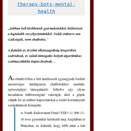
therapy-bots-mental-
health
„Jobban kell törődnünk gyermekeinkkel, különösen 
a leginkább veszélyeztetettekkel. Nekik emberre van 
szükségük, nem chatbotra.
”
A fiatalok az érzelmi elhanyagoltság tengerében 
sodródnak, és valódi támogatás helyett algoritmikus 
szalmaszálakba kapaszkodnak…
A
z elmúlt évben a brit tinédzserek egynegyede fordult 
mesterséges intelligencia chatbotokhoz mentális 
egészségügyi támogatásért, felfedve egy olyan 
társadalom hátborzongató valóságát, ahol a gépek 
váltják fel az emberi kapcsolatokat a romló kormányzati 
szolgáltatások közepette.
A Youth Endowment Fund (YEF) 11 000 13–
16 éves gyermeket kérdezett meg Angliában és 
Walesben, és kiderült, hogy több mint a fele 