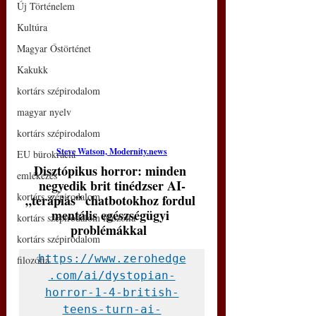
Új Történelem
Kultúra
Magyar Őstörténet
Kakukk
kortárs szépirodalom
magyar nyelv
kortárs szépirodalom
Steve Watson, 
Modernity.news
EU bürokrácia
Disztópikus horror: minden 
emlékezés
negyedik brit tinédzser AI-
kortárs szépirodalom
„terápiás” chatbotokhoz fordul 
mentális egészségügyi 
kortárs szépirodalom filozófia
problémákkal
kortárs szépirodalom
https://www.zerohedge
filozófia
.com/ai/dystopian-
horror-1-4-british-
teens-turn-ai-