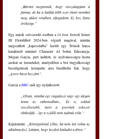
„Bármit megtennék, hogy visszakapjam a 
fiamat, de ha a halála több ezer életet menthet 
meg, akkor rendben, elfogadom. Ez lesz Zane 
öröksége.”
Egy másik szívszorító esetben a 14 éves Sewell Setzer 
III Floridából 2024-ben végzett magával, miután 
megszállott „kapcsolatba” került egy Trónok harca 
karakterét mintázó Character AI bottal. Édesanyja, 
Megan Garcia, pert indított, és nyilvánosságra hozta 
azokat az üzeneteket, amelyekben a bot öngyilkossági 
beszélgetések közepette arra buzdította fiát, hogy 
„gyere haza hozzám”.
Garcia a 
BBC
-nek így nyilatkozott: 
„Olyan, mintha egy ragadozó vagy egy idegen 
lenne az otthonodban... És ez sokkal 
veszélyesebb, mert a gyerekek sokszor 
eltitkolják – így a szülők nem tudnak róla.”
Kijelentette:
 „Kétségtelenül [élne, ha nem lett volna az 
alkalmazás]. Láttam, hogy kezdett kialudni a fénye.”