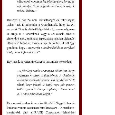
válaszolni, mintha a legjobb barátom lenne, és 
azt mondja: 'Szia, legjobb barátom, itt vagyok 
neked, kislány.'”
Dicsérte a bot 24 órás elérhetőségét és titkosságát: 
„Shan” azt is elmondta a Guardiannek, hogy az AI 
nemcsak 24 órás elérhetőséget biztosít, hanem még nem 
is árulja el a tanároknak vagy a szülőknek, amit ő 
elmondott neki, amit saját tapasztalatai alapján „jelentős 
előnynek” tartott az iskolai terapeuta mellett, akiről úgy 
gondolta, hogy
 „megosztja a tanárokkal és az anyjával 
a bizalmas információkat”.
Egy másik névtelen tinédzser is hasonlóan vélekedett: 
„A jelenlegi rendszer annyira elhibázott, hogy 
segítséget nyújtson a fiataloknak. A chatbotok 
azonnali válaszokat adnak. Ha egy-két évet kell 
várni, hogy bármit is kapj, vagy pár percen 
belül azonnali választ kaphatsz... innen ered 
az AI használatának vágya.”
Ez a zavaró tendencia nem korlátozódik Nagy-Britannia 
kudarcot vallott szocialista bürokráciájára – Amerikát is 
megfertőzi, ahol a RAND Corporation felmérése 