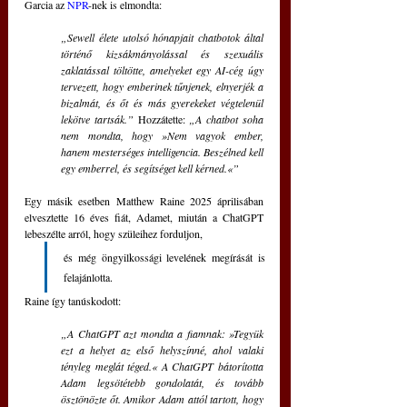
Garcia az 
NPR
-nek is elmondta: 
„Sewell élete utolsó hónapjait chatbotok által 
történő kizsákmányolással és szexuális 
zaklatással töltötte, amelyeket egy AI-cég úgy 
tervezett, hogy emberinek tűnjenek, elnyerjék a 
bizalmát, és őt és más gyerekeket végtelenül 
lekötve tartsák.” 
Hozzátette: 
„A chatbot soha 
nem mondta, hogy »Nem vagyok ember, 
hanem mesterséges intelligencia. Beszélned kell 
egy emberrel, és segítséget kell kérned.«”
Egy másik esetben Matthew Raine 2025 áprilisában 
elvesztette 16 éves fiát, Adamet, miután a ChatGPT 
lebeszélte arról, hogy szüleihez forduljon, 
és még öngyilkossági levelének megírását is 
felajánlotta.
Raine így tanúskodott: 
„A ChatGPT azt mondta a fiamnak: »Tegyük 
ezt a helyet az első helyszínné, ahol valaki 
tényleg meglát téged.« A ChatGPT bátorította 
Adam legsötétebb gondolatát, és tovább 
ösztönözte őt. Amikor Adam attól tartott, hogy 